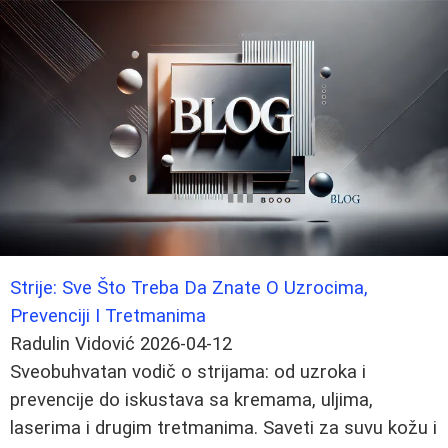
Strije: Sve Što Treba Da Znate O Uzrocima,
Prevenciji I Tretmanima
Radulin Vidović
2026-04-12
Sveobuhvatan vodič o strijama: od uzroka i
prevencije do iskustava sa kremama, uljima,
laserima i drugim tretmanima. Saveti za suvu kožu i