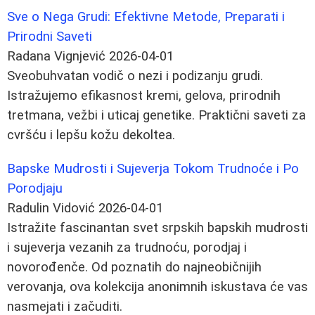
Sve o Nega Grudi: Efektivne Metode, Preparati i
Prirodni Saveti
Radana Vignjević
2026-04-01
Sveobuhvatan vodič o nezi i podizanju grudi.
Istražujemo efikasnost kremi, gelova, prirodnih
tretmana, vežbi i uticaj genetike. Praktični saveti za
cvršću i lepšu kožu dekoltea.
Bapske Mudrosti i Sujeverja Tokom Trudnoće i Po
Porodjaju
Radulin Vidović
2026-04-01
Istražite fascinantan svet srpskih bapskih mudrosti
i sujeverja vezanih za trudnoću, porodjaj i
novorođenče. Od poznatih do najneobičnijih
verovanja, ova kolekcija anonimnih iskustava će vas
nasmejati i začuditi.