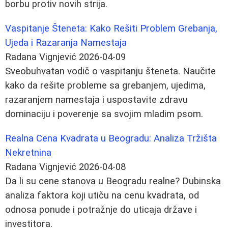
borbu protiv novih strija.
Vaspitanje Šteneta: Kako Rešiti Problem Grebanja,
Ujeda i Razaranja Namestaja
Radana Vignjević
2026-04-09
Sveobuhvatan vodič o vaspitanju šteneta. Naučite
kako da rešite probleme sa grebanjem, ujedima,
razaranjem namestaja i uspostavite zdravu
dominaciju i poverenje sa svojim mladim psom.
Realna Cena Kvadrata u Beogradu: Analiza Tržišta
Nekretnina
Radana Vignjević
2026-04-08
Da li su cene stanova u Beogradu realne? Dubinska
analiza faktora koji utiču na cenu kvadrata, od
odnosa ponude i potražnje do uticaja države i
investitora.