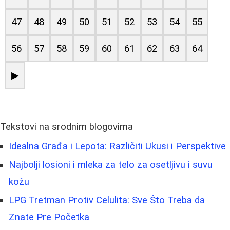
47
48
49
50
51
52
53
54
55
56
57
58
59
60
61
62
63
64
▶
Tekstovi na srodnim blogovima
Idealna Građa i Lepota: Različiti Ukusi i Perspektive
Najbolji losioni i mleka za telo za osetljivu i suvu
kožu
LPG Tretman Protiv Celulita: Sve Što Treba da
Znate Pre Početka