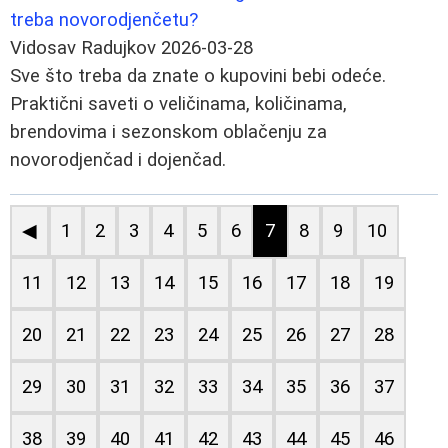
treba novorodjenčetu?
Vidosav Radujkov
2026-03-28
Sve što treba da znate o kupovini bebi odeće.
Praktični saveti o veličinama, količinama,
brendovima i sezonskom oblačenju za
novorodjenčad i dojenčad.
◀
1
2
3
4
5
6
7
8
9
10
11
12
13
14
15
16
17
18
19
20
21
22
23
24
25
26
27
28
29
30
31
32
33
34
35
36
37
38
39
40
41
42
43
44
45
46