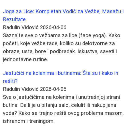
Joga za Lice: Kompletan Vodič za Vežbe, Masažu i
Rezultate
Radulin Vidović
2026-04-06
Saznajte sve o vežbama za lice (face yoga). Kako
početi, koje vežbe rade, koliko su delotvorne za
obraze, usta, bore i podbradak. Iskustva, saveti i
jednostavne rutine.
Jastučići na kolenima i butinama: Šta su i kako ih
rešiti?
Radulin Vidović
2026-04-06
Sve o jastučićima na kolenima i unutrašnjoj strani
butina. Da li je u pitanju salo, celulit ili nakupljena
voda? Kako se trajno rešiti ovog problema masom,
ishranom i treningom.