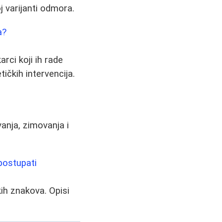
j varijanti odmora.
a?
ci koji ih rade
čkih intervencija.
vanja, zimovanja i
postupati
ih znakova. Opisi