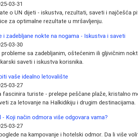
025-03-31
te o UN dijeti - iskustva, rezultati, saveti i najčešća p
ce za optimalne rezultate u mršavljenju.
e i zadebljane nokte na nogama - Iskustva i saveti
025-03-30
i probleme sa zadebljanim, oštećenim ili gljivičnim no
karski saveti i iskustva korisnika.
ti vaše idealno letovalište
025-03-27
 fascinira turiste - prelepe peščane plaže, kristalno m
aveti za letovanje na Halkidikiju i drugim destinacijama.
l - Koji način odmora više odgovara vama?
025-03-27
 poglede na kampovanje i hotelski odmor. Da li više vol