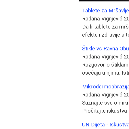
Tablete za Mršavljen
Radana Vignjević
2
Da li tablete za mrš
efekte i zdravije al
Štikle vs Ravna Ob
Radana Vignjević
2
Razgovor o štiklama
osećaju u njima. Ist
Mikrodermoabrazija 
Radana Vignjević
2
Saznajte sve o mikr
Pročitajte iskustva
UN Dijeta - Iskustva