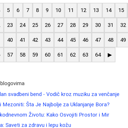
4
5
6
7
8
9
10
11
12
13
14
15
2
23
24
25
26
27
28
29
30
31
32
9
40
41
42
43
44
45
46
47
48
49
6
57
58
59
60
61
62
63
64
▶
 blogovima
lan svadbeni bend - Vodič kroz muziku za venčanje
li Mezoniti: Šta Je Najbolje za Uklanjanje Bora?
kodnevnom Životu: Kako Osvojiti Prostor i Mir
a: Saveti za zdravu i lepu kožu