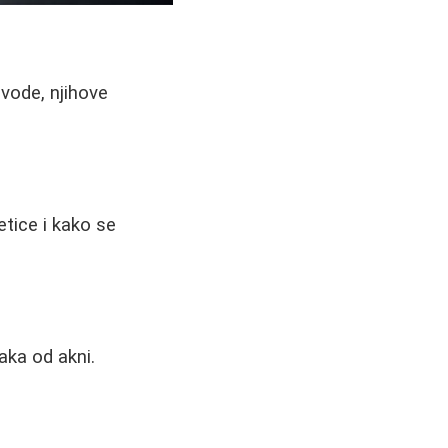
zvode, njihove
etice i kako se
aka od akni.