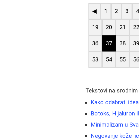
◀
1
2
3
19
20
21
2
36
37
38
3
53
54
55
5
Tekstovi na srodnim
Kako odabrati idea
Botoks, Hijaluron i
Minimalizam u Sva
Negovanje kože lic