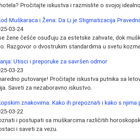
otela? Pročitajte iskustva i razmislite o svojoj idealno
od Muškaraca i Žena: Da Li je Stigmatizacija Pravedn
025-03-24
se žene češće osuđuju za estetske zahvate, dok muškar
o. Razgovor o dvostrukim standardima u svetu kozmeti
nja: Utisci i preporuke za savršen odmor
025-03-23
 naredno putovanje! Pročitajte iskustva putnika sa leto
ija. Saveti za nezaboravno iskustvo.
opskim znakovima: Kako ih prepoznati i kako s njima 
025-03-22
znati i postupati sa muškarcima različitih horoskopsk
ostaci i saveti za vezu.