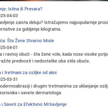
je: Istina ili Prevara?
025-04-03
avljenje zaista deluju? Istražujemo najpopularnije proi
ternative za gubljenje kilograma.
uća: Šta Žene Stvarno Misle
025-04-01
 i ravnoj obući - šta žene vole, kada nose visoke potp
ražite prednosti i nedostatke oba stila obuće.
i tretmani za oziljke od akni
025-03-31
odermoabraziji i drugim tretmanima za uklanjanje ozilj
 korisnika i savete dermatologa.
 i Saveti za Efektivno Mršavljenje