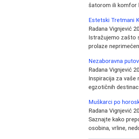
šatorom ili komfor h
Estetski Tretmani K
Radana Vignjević
2
Istražujemo zašto 
prolaze neprimećen
Nezaboravna putova
Radana Vignjević
2
Inspiracija za vaše
egzotičnih destinac
Muškarci po horosk
Radana Vignjević
2
Saznajte kako prepo
osobina, vrline, ned