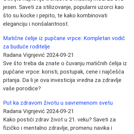
jesen. Saveti za stilizovanje, popularni uzorci kao
što su kocke i pepito, te kako kombinovati
eleganciju i nonšalantnost.
Matične ćelije iz pupčane vrpce: Kompletan vodič
za buduće roditelje
Radana Vignjević
2024-09-21
Sve što treba da znate o čuvanju matičnih ćelija iz
pupčane vrpce: koristi, postupak, cene i najčešća
pitanja. Da li je ova investicija vredna za zdravlje
vaše porodice?
Put ka zdravom životu u savremenom svetu
Radana Vignjević
2024-09-21
Kako postići zdrav život u 21. veku? Saveti za
fizičko i mentalno zdravlje, promenu navika i