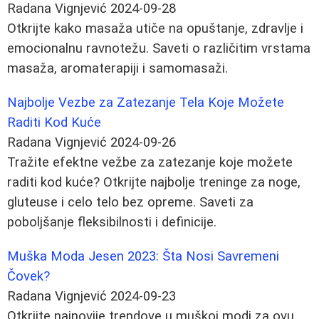
Radana Vignjević
2024-09-28
Otkrijte kako masaža utiče na opuštanje, zdravlje i
emocionalnu ravnotežu. Saveti o različitim vrstama
masaža, aromaterapiji i samomasaži.
Najbolje Vezbe za Zatezanje Tela Koje Možete
Raditi Kod Kuće
Radana Vignjević
2024-09-26
Tražite efektne vežbe za zatezanje koje možete
raditi kod kuće? Otkrijte najbolje treninge za noge,
gluteuse i celo telo bez opreme. Saveti za
poboljšanje fleksibilnosti i definicije.
Muška Moda Jesen 2023: Šta Nosi Savremeni
Čovek?
Radana Vignjević
2024-09-23
Otkrijte najnovije trendove u muškoj modi za ovu