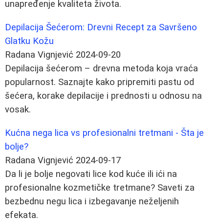
unapređenje kvaliteta života.
Depilacija Šećerom: Drevni Recept za Savršeno
Glatku Kožu
Radana Vignjević
2024-09-20
Depilacija šećerom – drevna metoda koja vraća
popularnost. Saznajte kako pripremiti pastu od
šećera, korake depilacije i prednosti u odnosu na
vosak.
Kućna nega lica vs profesionalni tretmani - Šta je
bolje?
Radana Vignjević
2024-09-17
Da li je bolje negovati lice kod kuće ili ići na
profesionalne kozmetičke tretmane? Saveti za
bezbednu negu lica i izbegavanje neželjenih
efekata.