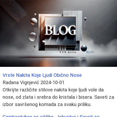
Vrste Nakita Koje Ljudi Obično Nose
Radana Vignjević
2024-10-01
Otkrijte različite stilove nakita koje ljudi vole da
nose, od zlata i srebra do kristala i bisera. Saveti za
izbor savršenog komada za svaku priliku.
Contractubex za ožiljke - Iskustva i Saveti za