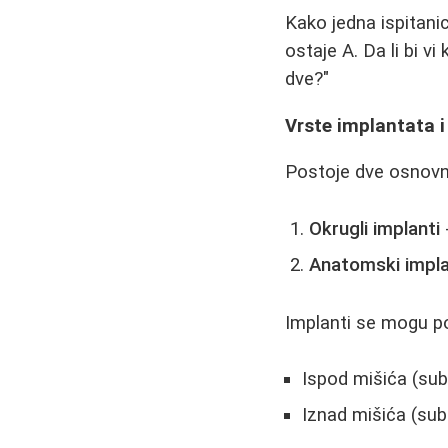
Kako jedna ispitanic
ostaje A. Da li bi 
dve?"
Vrste implantata i
Postoje dve osnovn
Okrugli implanti
Anatomski impla
Implanti se mogu po
Ispod mišića (subm
Iznad mišića (subg