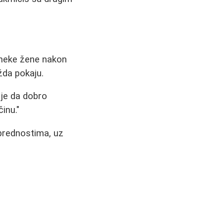
 neke žene nakon
žda pokaju.
 je da dobro
činu."
prednostima, uz