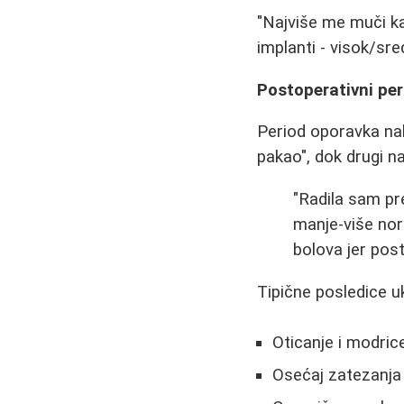
"Najviše me muči kak
implanti - visok/sred
Postoperativni per
Period oporavka nak
pakao", dok drugi n
"Radila sam pr
manje-više nor
bolova jer pos
Tipične posledice uk
Oticanje i modrice
Osećaj zatezanja