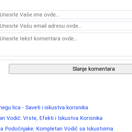
Slanje komentara
negu lica - Saveti i iskustva korisnika
n Vodič: Vrste, Efekti i Iskustva Korisnika
i za Podočnjake: Kompletan Vodič sa Iskustvima