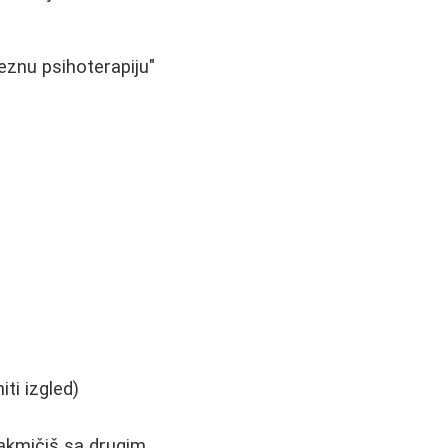
veznu psihoterapiju"
ti izgled)
takmičiš sa drugim