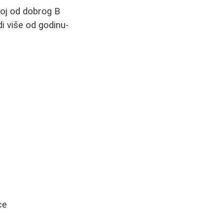
njoj od dobrog B
di više od godinu-
ce