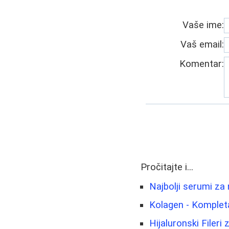
Vaše ime:
Vaš email:
Komentar:
Pročitajte i...
Najbolji serumi za 
Kolagen - Kompleta
Hijaluronski Filer