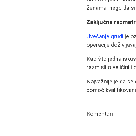
ženama, nego da si 
Zaključna razmatr
Uvećanje grudi
je o
operacije doživlja
Kao što jedna iskus
razmisli o veličini i
Najvažnije je da s
pomoć kvalifikovan
Komentari