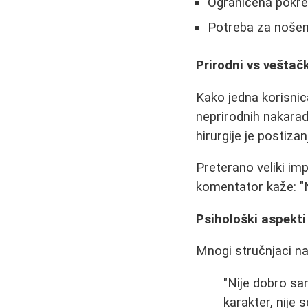
Ograničena pokret
Potreba za nošen
Prirodni vs veštačk
Kako jedna korisnic
neprirodnih nakarad
hirurgije je postiza
Preterano veliki im
komentator kaže: "N
Psihološki aspekti
Mnogi stručnjaci na
"Nije dobro sa
karakter, nije 