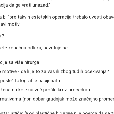
ija da ga vrati unazad."
da bi "pre takvih estetskih operacija trebalo uvesti oba
ravi motivi.
u?
ete konačnu odluku, savetuje se:
ije sa više hirurga
motive - da li je to za vas ili zbog tuđih očekivanja?
 posle" fotografije pacijenata
 ženama koje su već prošle kroz proceduru
ernativama (npr. dobar grudnjak može značajno promeni
tar ističe: "Kod plastične hirurgije nije poenta da se 