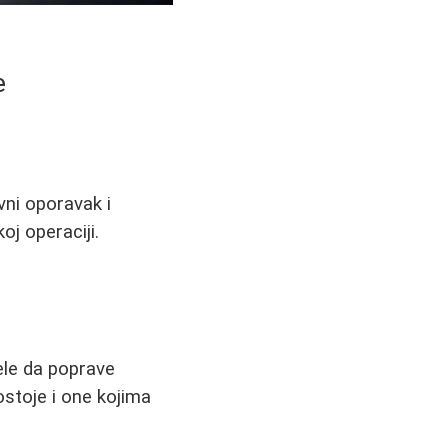
e
vni oporavak i
oj operaciji.
ele da poprave
ostoje i one kojima