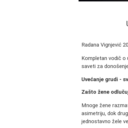
Radana Vignjević
2
Kompletan vodič o u
saveti za donošenje
Uvećanje grudi - s
Zašto žene odluču
Mnoge žene razmatra
asimetriju, dok dru
jednostavno žele ve