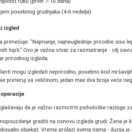
ljivost ruku (prvih 7-10 dana)
jem posebnog grudnjaka (4-6 nedelja)
i izgled
a primećuje: "Najmanje, najneuglednije prirodne sise le
nih lopti." Ovo je važna stvar za razmatranje - cilj sa
nje prirodnog izgleda.
planti mogu izgledati neprirodno, posebno kod mršaviji
e preteruj sa veličinom, jedan max dva broja veće nego
 operacije
glašavaju da je važno razmotriti psihološke razloge za
mopouzdanje graditi na osnovu izgleda grudi. Žena je l
seksualni objekat. Vreme prolazi svima nama - iluzija je