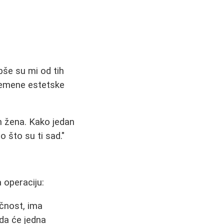
pše su mi od tih
vremene estetske
h žena. Kako jedan
 što su ti sad."
 operaciju:
ičnost, ima
 da će jedna