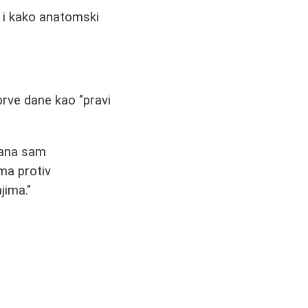
l, i kako anatomski
rve dane kao "pravi
dana sam
ma protiv
jima."