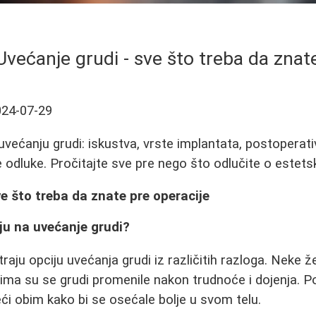
Uvećanje grudi - sve što treba da znat
024-07-29
većanju grudi: iskustva, vrste implantata, postoperati
 odluke. Pročitajte sve pre nego što odlučite o estetsk
ve što treba da znate pre operacije
ju na uvećanje grudi?
ju opciju uvećanja grudi iz različitih razloga. Neke ž
gima su se grudi promenile nakon trudnoće i dojenja. P
ći obim kako bi se osećale bolje u svom telu.