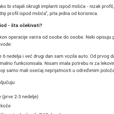
o bi stajali okrugli implanti ispod mišića - nizak profi
nji profil ispod mišića", pita jedna od korisnica.
iod - šta očekivati?
on operacije varira od osobe do osobe. Neki opisuju p
avode:
e 6 nedelja i već drugi dan sam vozila auto. Od prvog 
malno funkcionisala. Nisam imala potrebu ni za lekovi
toji samo mali osećaj neprijatnosti u određenim položa
ljučuju:
 (prve 2-3 nedelje)
 kože