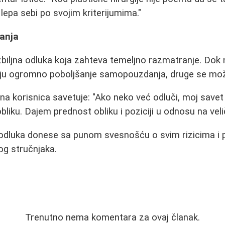
lepa sebi po svojim kriterijumima."
anja
zbiljna odluka koja zahteva temeljno razmatranje. Dok
vaju ogromno poboljšanje samopouzdanja, druge se mo
na korisnica savetuje: "Ako neko već odluči, moj savet
 obliku. Dajem prednost obliku i poziciji u odnosu na veli
e odluka donese sa punom svesnošću o svim rizicima i 
og stručnjaka.
Trenutno nema komentara za ovaj članak.