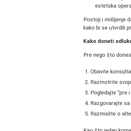
estetska operac
Postoji i mišljenje 
kako bi se utvrdili p
Kako doneti odluk
Pre nego što dones
Obavite konsultac
Razmotrite svoje 
Pogledajte "pre i
Razgovarajte sa
Razmislite o alt
Kao što jedan komen