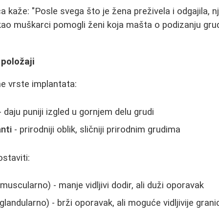
a kaže: "Posle svega što je žena preživela i odgajila, 
vi kao muškarci pomogli ženi koja mašta o podizanju gru
 položaji
e vrste implantata:
- daju puniji izgled u gornjem delu grudi
nti
- prirodniji oblik, sličniji prirodnim grudima
staviti:
uscularno) - manje vidljivi dodir, ali duži oporavak
landularno) - brži oporavak, ali moguće vidljivije grani