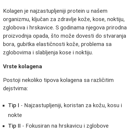
Kolagen je najzastupljeniji protein u našem
organizmu, ključan za zdravlje kože, kose, noktiju,
zglobova i hrskavice. S godinama njegova prirodna
proizvodnja opada, što može dovesti do stvaranja
bora, gubitka elastičnosti kože, problema sa
zglobovima i slabljenja kose i noktiju.
Vrste kolagena
Postoji nekoliko tipova kolagena sa različitim
dejstvima:
Tip I
- Najzastupljeniji, koristan za kožu, kosu i
nokte
Tip II
- Fokusiran na hrskavicu i zglobove