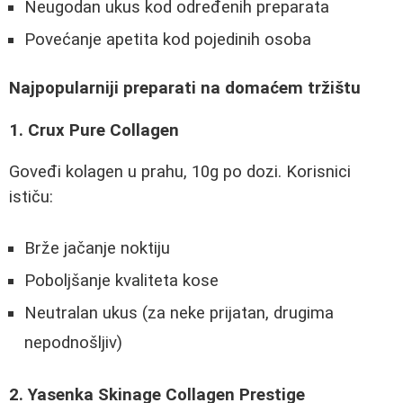
Neugodan ukus kod određenih preparata
Povećanje apetita kod pojedinih osoba
Najpopularniji preparati na domaćem tržištu
1. Crux Pure Collagen
Goveđi kolagen u prahu, 10g po dozi. Korisnici
ističu:
Brže jačanje noktiju
Poboljšanje kvaliteta kose
Neutralan ukus (za neke prijatan, drugima
nepodnošljiv)
2. Yasenka Skinage Collagen Prestige