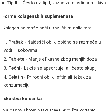
Tip III
- Često uz tip I, važan za elastičnost tkiva
Forme kolagenskih suplemenata
Kolagen se može naći u različitim oblicima:
Prašak
- Najčešći oblik, obično se razmeće u
vodi ili sokovima
Tablete
- Manje efikasne zbog manjih doza
Tečni
- Lakše se apsorbuje, ali često skuplji
Gelatin
- Prirodni oblik, jeftin ali težak za
konzumaciju
Iskustva korisnika
Na osnovu brojnih iskustava, evo šta korisnici