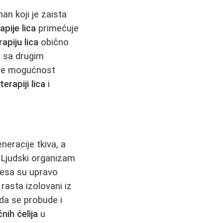
man koji je zaista
pije lica
primećuje
apiju lica
obično
e sa drugim
te mogućnost
erapiji lica
i
eracije tkiva, a
. Ljudski organizam
cesa su upravo
 rasta izolovani iz
 da se probude i
nih ćelija
u