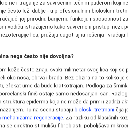
kreme i traganje za savršenim tečnim puderom koji ne
enje često leži dublje - u profesionalnim biološkim tre
vraćajući joj prirodnu barijernu funkciju i sposobnost z
 vodiču istražujemo kako savremeni pristupi nezi, pop
mezoterapije lica, pružaju dugotrajna rešenja i vraćaju 
.
lna nega često nije dovoljna?
m kože često znaju svaki milimetar svog lica koji se pr
li oko nosa, obrva i brada. Bez obzira na to koliko je 
sti, efekat ume da bude kratkotrajan. Podloga za šmin
 porcelanski finiš ostaje samo nedosanjani san. Razlog 
ana struktura epiderma koja ne može da primi i zadrži a
mazanjem. Tu na scenu stupaju
biološki tretmani
čija j
ih mehanizama regeneracije
. Za razliku od klasičnih ko
 se direktno stimulišu fibroblasti, poboljšava mikrocirk