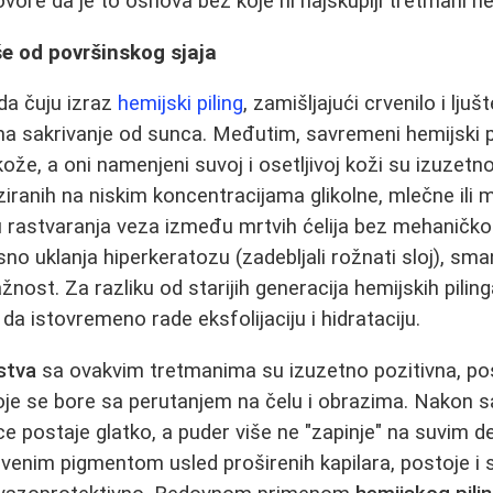
vore da je to osnova bez koje ni najskuplji tretmani n
iše od površinskog sjaja
da čuju izraz
hemijski piling
, zamišljajući crvenilo i ljuš
 sakrivanje od sunca. Međutim, savremeni hemijski pil
kože, a oni namenjeni suvoj i osetljivoj koži su izuzetno
ziranih na niskim koncentracijama glikolne, mlečne ili m
u rastvaranja veza između mrtvih ćelija bez mehaničkog 
asno uklanja hiperkeratozu (zadebljali rožnati sloj), sma
ažnost. Za razliku od starijih generacija hemijskih pilin
da istovremeno rade eksfolijaciju i hidrataciju.
ustva
sa ovakvim tretmanima su izuzetno pozitivna, p
e se bore sa perutanjem na čelu i obrazima. Nakon 
ce postaje glatko, a puder više ne "zapinje" na suvim d
venim pigmentom usled proširenih kapilara, postoje i s