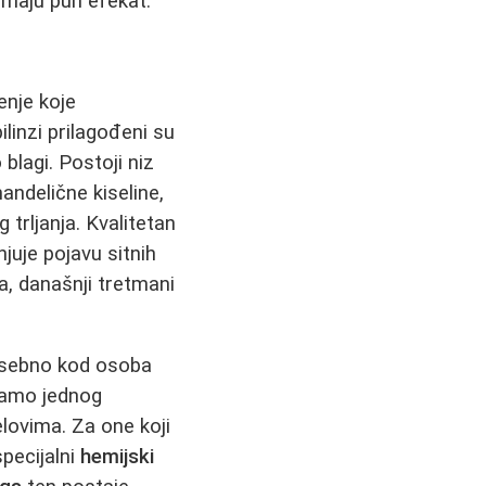
emaju pun efekat.
tenje koje
inzi prilagođeni su
 blagi. Postoji niz
andelične kiseline,
trljanja. Kvalitetan
njuje pojavu sitnih
ga, današnji tretmani
osebno kod osoba
samo jednog
elovima. Za one koji
pecijalni
hemijski