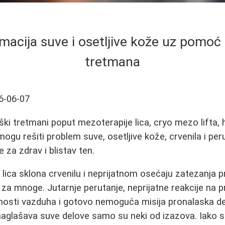
macija suve i osetljive kože uz pomoć 
tretmana
6-06-07
ki tretmani poput mezoterapije lica, cryo mezo lifta, h
ogu rešiti problem suve, osetljive kože, crvenila i peru
 za zdrav i blistav ten.
 lica sklona crvenilu i neprijatnom osećaju zatezanja p
za mnoge. Jutarnje perutanje, neprijatne reakcije na
žnosti vazduha i gotovo nemoguća misija pronalaska d
aglašava suve delove samo su neki od izazova. Iako s