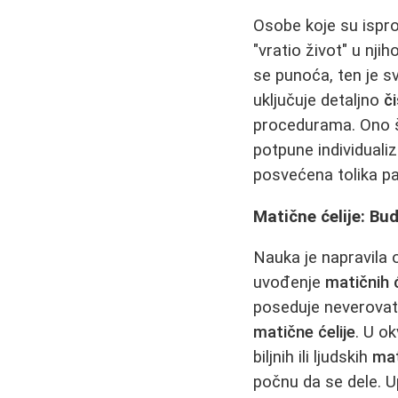
Osobe koje su ispr
"vratio život" u nj
se punoća, ten je sv
uključuje detaljno
či
procedurama. Ono št
potpune individualiz
posvećena tolika pa
Matične ćelije: Bu
Nauka je napravila 
uvođenje
matičnih ć
poseduje neverovat
matične ćelije
. U o
biljnih ili ljudskih
mat
počnu da se dele. 