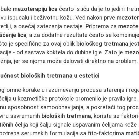
obale
mezoterapiju lica
često ističu da je to jedini tret
ihovu ispucalu i beživotnu kožu. Već nakon prve
mezotera
etliji, a osećaj zatezanja nestaje. Priprema za
mezoter
šćenje lica
, a za dodatne rezultate često se kombinuj
o je specifično za ovaj oblik
biološkog tretmana
jes
acije - od sastava koktela do dubine igle. Zato je
mezot
žnja, jer se njome može delovati direktno na problem.
dućnost bioloških tretmana u estetici
ogromne korake u razumevanju procesa starenja i regen
elija
u kozmetičke protokole promenilo je pravila igre
nu sposobnost samoobnavljanja, a pokretači tog pro
kviru savremenih
bioloških tretmana
, koriste se faktori
ičnih ćelija
koji šalju signale uspavanim ćelijama kože
Upotreba serumskih formulacija sa fito-faktorima
matič