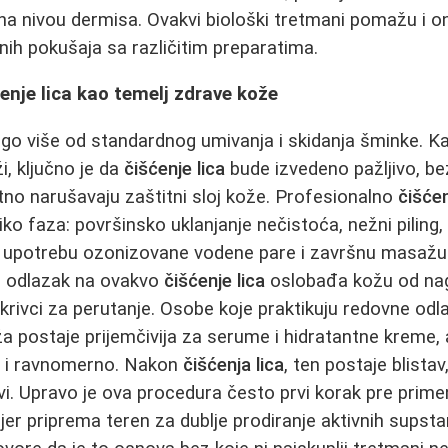
na nivou dermisa. Ovakvi biološki tretmani pomažu i oni
ih pokušaja sa različitim preparatima.
enje lica kao temelj zdrave kože
go više od standardnog umivanja i skidanja šminke. K
ži, ključno je da
čišćenje lica
bude izvedeno pažljivo, be
tno narušavaju zaštitni sloj kože. Profesionalno
čišćen
o faza: površinsko uklanjanje nečistoća, nežni piling,
upotrebu ozonizovane vodene pare i završnu masažu 
no odlazak na ovakvo
čišćenje lica
oslobađa kožu od nag
i krivci za perutanje. Osobe koje praktikuju redovne od
a postaje prijemčivija za serume i hidratantne kreme,
o i ravnomerno. Nakon
čišćenja lica
, ten postaje blistav
ivi. Upravo je ova procedura često prvi korak pre primen
jer priprema teren za dublje prodiranje aktivnih supsta