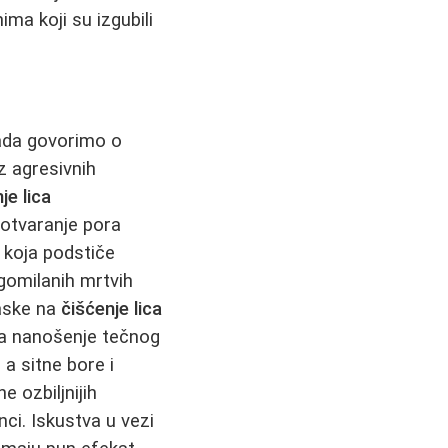
ma koji su izgubili
ada govorimo o
z agresivnih
je lica
 otvaranje pora
koja podstiče
omilanih mrtvih
laske na
čišćenje lica
 a nanošenje tečnog
, a sitne bore i
e ozbiljnijih
nci. Iskustva u vezi