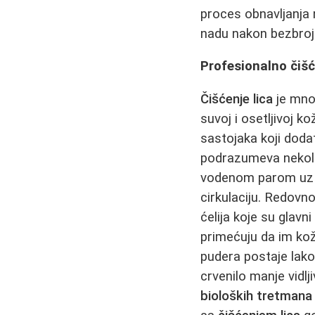
proces obnavljanja 
nadu nakon bezbrojn
Profesionalno čišć
Čišćenje lica
je mno
suvoj i osetljivoj ko
sastojaka koji doda
podrazumeva nekolik
vodenom parom uz 
cirkulaciju. Redov
ćelija koje su glavn
primećuju da im kož
pudera postaje lak
crvenilo manje vidlj
bioloških tretmana