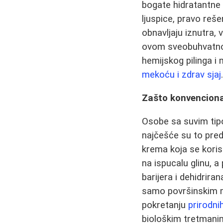
bogate hidratantne 
ljuspice, pravo reš
obnavljaju iznutra, 
ovom sveobuhvatnom
hemijskog pilinga i 
mekoću i zdrav sjaj
Zašto konvenciona
Osobe sa suvim tipo
najčešće su to prede
krema koja se kori
na ispucalu glinu, a
barijera i dehidrir
samo površinskim 
pokretanju
prirodn
biološkim tretmanima