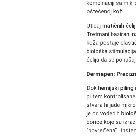
kombinaciji sa mikr
oštećenoj koži.
Uticaj
matičnih ćeli
Tretmani bazirani 
koža postaje elastič
biološka stimulaci
ćelija da se ponaša
Dermapen: Precizn
Dok
hemijski piling
putem kontrolisane 
stvara hiljade mikr
je od vodećih
biolo
borice koje su izr
"povređena" i insta