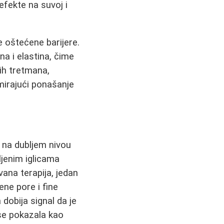
efekte na suvoj i
e oštećene barijere.
a i elastina, čime
nih tretmana,
irajući ponašanje
na dubljem nivou
ljenim iglicama
ana terapija, jedan
ene pore i fine
 dobija signal da je
 se pokazala kao