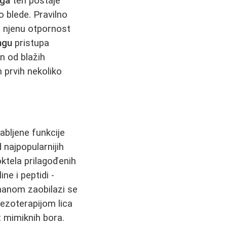
nga
ten postaje
o blede. Pravilno
a njenu otpornost
ngu
pristupa
an od blažih
n prvih nekoliko
abljene funkcije
 najpopularnijih
ktela prilagođenih
ne i peptidi -
manom zaobilazi se
Mezoterapijom lica
t mimiknih bora.