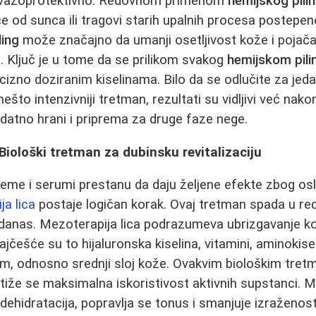
u vazoprotektivno. Redovnom primenom
hemijskog pili
ice od sunca ili tragovi starih upalnih procesa postepen
ling
može značajno da umanji osetljivost kože i pojač
. Ključ je u tome da se prilikom svakog
hemijskom pili
ecizno doziranim kiselinama. Bilo da se odlučite za jed
 nešto intenzivniji tretman, rezultati su vidljivi već nako
odatno hrani i priprema za druge faze nege.
 Biološki tretman za dubinsku revitalizaciju
eme i serumi prestanu da daju željene efekte zbog osl
ja lica
postaje logičan korak. Ovaj tretman spada u red
danas. Mezoterapija lica podrazumeva ubrizgavanje ko
češće su to hijaluronska kiselina, vitamini, aminokiseli
m, odnosno srednji sloj kože. Ovakvim biološkim tret
ostiže se maksimalna iskoristivost aktivnih supstanci. 
dehidratacija, popravlja se tonus i smanjuje izraženos