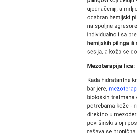
pilingovi
koji deluj
ujednačeniji, a mrlj
odabran
hemijski pi
na spoljne agresore
individualno i sa pr
hemijskih pilinga
ili
sesija, a koža se d
Mezoterapija lica:
Kada hidratantne kr
barijere,
mezoterapi
bioloških tretmana 
potrebama kože - naj
direktno u mezoder
površinski sloj i p
rešava se hronična 