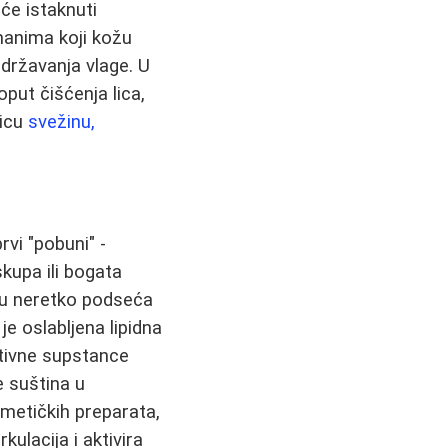
će istaknuti
tmanima koji kožu
adržavanja vlage. U
ut čišćenja lica,
licu
svežinu,
vi "pobuni" -
skupa ili bogata
ku neretko podseća
je oslabljena lipidna
ktivne supstance
e suština u
zmetičkih preparata,
ulacija i aktivira