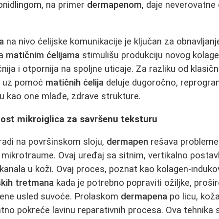
onidlingom, na primer
dermapenom
, daje neverovatne 
ja
na nivo ćelijske komunikacije je ključan za obnavljanj
na
matičnim ćelijama
stimulišu produkciju novog kolagen
nija i otpornija na spoljne uticaje. Za razliku od klasič
ja uz pomoć
matičnih ćelija
deluje dugoročno, reprogram
ju kao one mlađe, zdrave strukture.
ost mikroiglica za savršenu teksturu
radi na površinskom sloju,
dermapen
rešava probleme 
mikrotraume. Ovaj uređaj sa sitnim, vertikalno postav
okanala u koži. Ovaj proces, poznat kao kolagen-indukov
ških tretmana
kada je potrebno popraviti ožiljke, prošir
ažene usled suvoće. Prolaskom
dermapena
po licu, koža
ntno pokreće lavinu reparativnih procesa. Ova tehnika