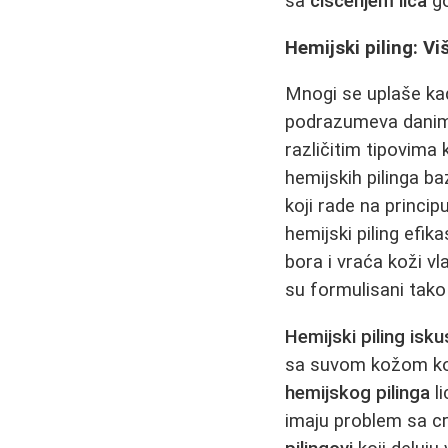
sa
čišćenjem lica
go
Hemijski piling: V
Mnogi se uplaše ka
podrazumeva danima
različitim tipovima 
hemijskih pilinga ba
koji rade na princip
hemijski piling efik
bora i vraća koži vl
su formulisani tako 
Hemijski piling isk
sa suvom kožom koj
hemijskog pilinga
li
imaju problem sa cr