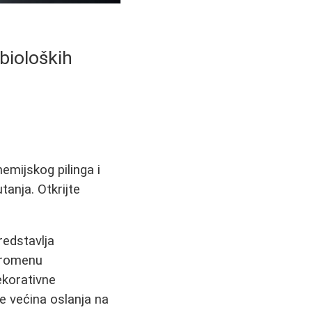
bioloških
emijskog pilinga i
tanja. Otkrijte
redstavlja
 promenu
ekorativne
e većina oslanja na