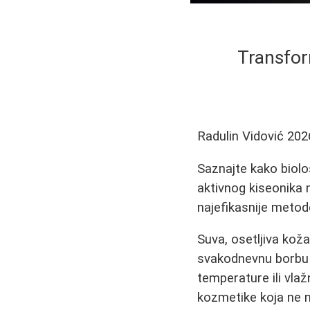
Transfor
Radulin Vidović
202
Saznajte kako biološ
aktivnog kiseonika m
najefikasnije metode
Suva, osetljiva koža
svakodnevnu borbu 
temperature ili vla
kozmetike koja ne n