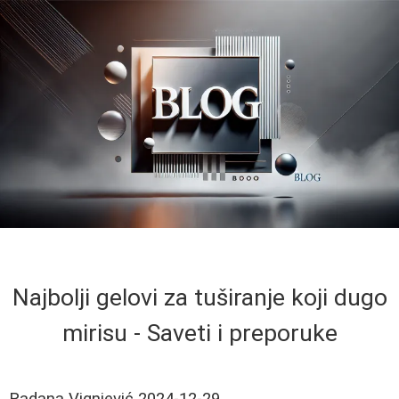
Najbolji gelovi za tuširanje koji dugo
mirisu - Saveti i preporuke
Radana Vignjević
2024-12-29