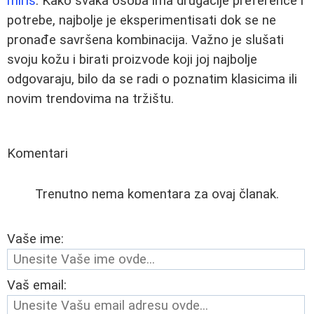
miris
. Kako svaka osoba ima drugačije preference i
potrebe, najbolje je eksperimentisati dok se ne
pronađe savršena kombinacija. Važno je slušati
svoju kožu i birati proizvode koji joj najbolje
odgovaraju, bilo da se radi o poznatim klasicima ili
novim trendovima na tržištu.
Komentari
Trenutno nema komentara za ovaj članak.
Vaše ime:
Vaš email: