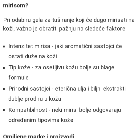
mirisom?
Pri odabiru gela za tuširanje koji će dugo mirisati na
koži, važno je obratiti pažnju na sledeće faktore:
Intenzitet mirisa - jaki aromatični sastojci će
ostati duže na koži
Tip kože - za osetljivu kožu bolje su blage
formule
Prirodni sastojci - eterična ulja i biljni ekstrakti
dublje prodiru u kožu
Kompatibilnost - neki mirisi bolje odgovaraju
određenim tipovima kože
Omiljene marke i proizvodi