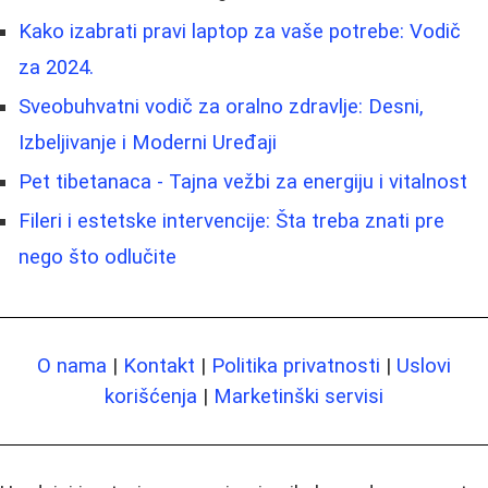
Kako izabrati pravi laptop za vaše potrebe: Vodič
za 2024.
Sveobuhvatni vodič za oralno zdravlje: Desni,
Izbeljivanje i Moderni Uređaji
Pet tibetanaca - Tajna vežbi za energiju i vitalnost
Fileri i estetske intervencije: Šta treba znati pre
nego što odlučite
O nama
|
Kontakt
|
Politika privatnosti
|
Uslovi
korišćenja
|
Marketinški servisi