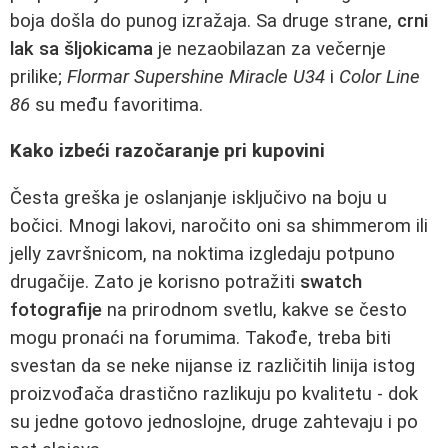
boja došla do punog izražaja. Sa druge strane,
crni
lak sa šljokicama
je nezaobilazan za večernje
prilike;
Flormar Supershine Miracle U34
i
Color Line
86
su među favoritima.
Kako izbeći razočaranje pri kupovini
Česta greška je oslanjanje isključivo na boju u
bočici. Mnogi lakovi, naročito oni sa shimmerom ili
jelly završnicom, na noktima izgledaju potpuno
drugačije. Zato je korisno potražiti
swatch
fotografije
na prirodnom svetlu, kakve se često
mogu pronaći na forumima. Takođe, treba biti
svestan da se neke nijanse iz različitih linija istog
proizvođača drastično razlikuju po kvalitetu - dok
su jedne gotovo jednoslojne, druge zahtevaju i po