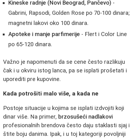
Kineske radnje (Novi Beograd, Pančevo)
-
Gabrini, Rapsodi, Golden Rose po 70-100 dinara;
magnetni lakovi oko 100 dinara.
Apoteke i manje parfimerije
- Flert i Color Line
po 65-120 dinara.
Važno je napomenuti da se cene često razlikuju
čak i u okviru istog lanca, pa se isplati prošetati i
uporediti pre kupovine.
Kada potrošiti malo više, a kada ne
Postoje situacije u kojima se isplati izdvojiti koji
dinar više. Na primer,
brzosušeći nadlakovi
profesionalnih brendova često daju staklasti sjaj i
štite boju danima. Ipak, i u toj kategoriji povoljniji