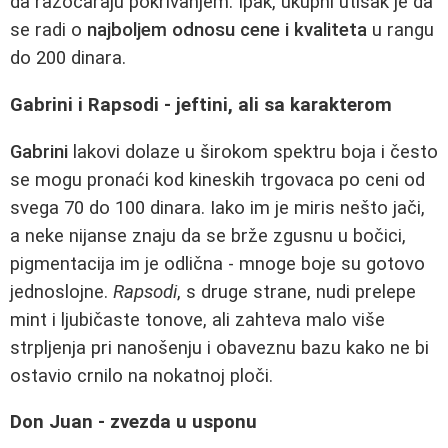
da razočaraju pokrivanjem. Ipak, ukupni utisak je da
se radi o
najboljem odnosu cene i kvaliteta
u rangu
do 200 dinara.
Gabrini i Rapsodi - jeftini, ali sa karakterom
Gabrini
lakovi dolaze u širokom spektru boja i često
se mogu pronaći kod kineskih trgovaca po ceni od
svega 70 do 100 dinara. Iako im je miris nešto jači,
a neke nijanse znaju da se brže zgusnu u bočici,
pigmentacija im je odlična - mnoge boje su gotovo
jednoslojne.
Rapsodi
, s druge strane, nudi prelepe
mint i ljubičaste tonove, ali zahteva malo više
strpljenja pri nanošenju i obaveznu bazu kako ne bi
ostavio crnilo na nokatnoj ploči.
Don Juan - zvezda u usponu