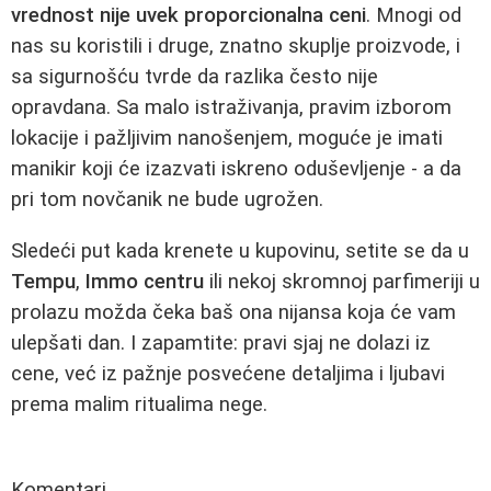
vrednost nije uvek proporcionalna ceni
. Mnogi od
nas su koristili i druge, znatno skuplje proizvode, i
sa sigurnošću tvrde da razlika često nije
opravdana. Sa malo istraživanja, pravim izborom
lokacije i pažljivim nanošenjem, moguće je imati
manikir koji će izazvati iskreno oduševljenje - a da
pri tom novčanik ne bude ugrožen.
Sledeći put kada krenete u kupovinu, setite se da u
Tempu
,
Immo centru
ili nekoj skromnoj parfimeriji u
prolazu možda čeka baš ona nijansa koja će vam
ulepšati dan. I zapamtite: pravi sjaj ne dolazi iz
cene, već iz pažnje posvećene detaljima i ljubavi
prema malim ritualima nege.
Komentari