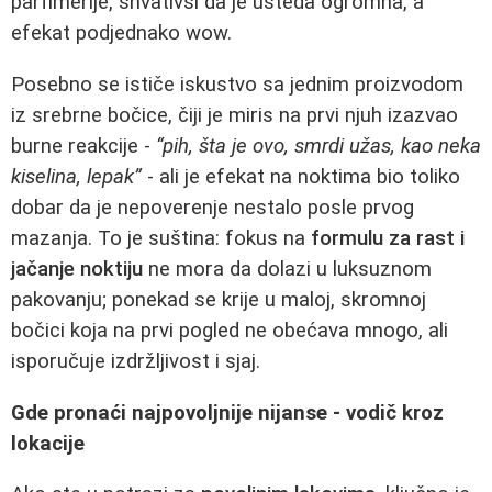
parfimerije, shvativši da je usteda ogromna, a
efekat podjednako wow.
Posebno se ističe iskustvo sa jednim proizvodom
iz srebrne bočice, čiji je miris na prvi njuh izazvao
burne reakcije -
“pih, šta je ovo, smrdi užas, kao neka
kiselina, lepak”
- ali je efekat na noktima bio toliko
dobar da je nepoverenje nestalo posle prvog
mazanja. To je suština: fokus na
formulu za rast i
jačanje noktiju
ne mora da dolazi u luksuznom
pakovanju; ponekad se krije u maloj, skromnoj
bočici koja na prvi pogled ne obećava mnogo, ali
isporučuje izdržljivost i sjaj.
Gde pronaći najpovoljnije nijanse - vodič kroz
lokacije