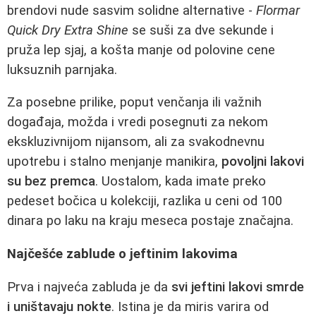
brendovi nude sasvim solidne alternative -
Flormar
Quick Dry Extra Shine
se suši za dve sekunde i
pruža lep sjaj, a košta manje od polovine cene
luksuznih parnjaka.
Za posebne prilike, poput venčanja ili važnih
događaja, možda i vredi posegnuti za nekom
ekskluzivnijom nijansom, ali za svakodnevnu
upotrebu i stalno menjanje manikira,
povoljni lakovi
su bez premca
. Uostalom, kada imate preko
pedeset bočica u kolekciji, razlika u ceni od 100
dinara po laku na kraju meseca postaje značajna.
Najčešće zablude o jeftinim lakovima
Prva i najveća zabluda je da
svi jeftini lakovi smrde
i uništavaju nokte
. Istina je da miris varira od