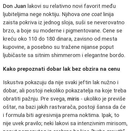
Don Juan
lakovi su relativno novi favorit među
ljubiteljima nege noktiju. Njihova
one coat
linija
zaista pokriva iz jednog sloja, suši se neverovatno
brzo, a boje su moderne i pigmentovane. Cene se
kreću oko 110 do 180 dinara, zavisno od mesta
kupovine, a posebno su tražene nijanse poput
ljubičaste sa sitnim shimmerom i elegantne bordo.
Kako prepoznati dobar lak bez obzira na cenu
Iskustva pokazuju da nije svaki jeftin lak nužno i
dobar, ali postoji nekoliko pokazatelja na koje treba
obratiti pažnju. Pre svega,
miris
- ukoliko je previše
oštar, na bazi jakih rastvarača, postoji šansa da će
i formula biti agresivnija prema noktima. Ipak, to
nije uvek pravilo; neki lakovi sa intenzivnim mirisom,