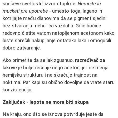
sunčeve svetlosti i izvora toplote.
Nemojte ih
mućkati pre upotrebe
- umesto toga, lagano ih
kotrljajte među dlanovima da se pigment sjedini
bez stvaranja mehurića vazduha. Grlić bočice
redovno čistite vatom natopljenom acetonom kako
biste sprečili nakupljanje ostataka laka i omogućili
dobro zatvaranje.
Ako primetite da se lak zgusnuo,
razređivač za
lakove
je bolje rešenje nego aceton, jer ne menja
hemijsku strukturu i ne skraćuje trajnost na
noktima. Par kapi su obično dovoljne da vrate staru
konzistenciju.
Zaključak - lepota ne mora biti skupa
Na kraju, ono što se iznova potvrđuje jeste da