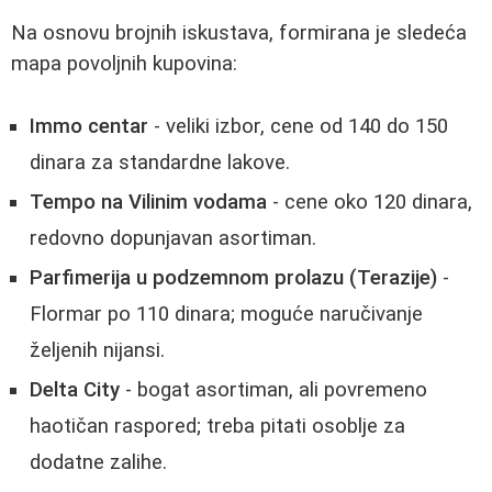
Na osnovu brojnih iskustava, formirana je sledeća
mapa povoljnih kupovina:
Immo centar
- veliki izbor, cene od 140 do 150
dinara za standardne lakove.
Tempo na Vilinim vodama
- cene oko 120 dinara,
redovno dopunjavan asortiman.
Parfimerija u podzemnom prolazu (Terazije)
-
Flormar po 110 dinara; moguće naručivanje
željenih nijansi.
Delta City
- bogat asortiman, ali povremeno
haotičan raspored; treba pitati osoblje za
dodatne zalihe.