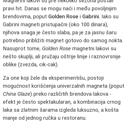
Magnetni lakovi su pre nekoliko sezona postali
pravi hit. Danas se mogu naći i među povoljnijim
brendovima, poput
Golden Rose
i
Gabrini
. Iako su
Gabrini magneti pristupačni (oko 100 dinara),
njihova snaga je često slaba, pa je za jasnu šaru
potrebno približiti magnet gotovo do samog nokta.
Nasuprot tome,
Golden Rose
magnetni lakovi su
nešto skuplji, ali pružaju oštrije linije i raznovrsnije
oblike (zvezda, cik-cak).
Za one koji žele da eksperimentišu, postoji
mogućnost korišćenja univerzalnih magneta (poput
China Glaze
) preko različitih brendova lakova -
efekt je često spektakularan, a kombinacija crnog
laka sa zlatnim šarama izgleda luksuzno, a košta
manje od jednog ručka u restoranu.