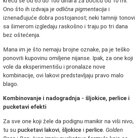
kreću se od 65 do 100 dinara za bočicu od 10 ml.
Ono što ih izdvaja je
odlična pigmentacija
i
iznenađujuće dobra postojanost; neki tamniji tonovi
sa šimerom izgledaju raskošno i traju po tri dana
bez oštećenja.
Mana im je što nemaju brojne oznake, pa je teško
ponoviti kupovinu omiljene nijanse. Ipak, za one koji
vole da eksperimentišu i pronalaze nove
kombinacije, ovi lakovi predstavljaju pravo malo
blago.
Kombinovanje i nadogradnja - šljokice, perlice i
pucketavi efekti
Za sve one koji žele da podignu manikir na viši nivo,
tu su
pucketavi lakovi
,
šljokice
i
perlice
.
Golden