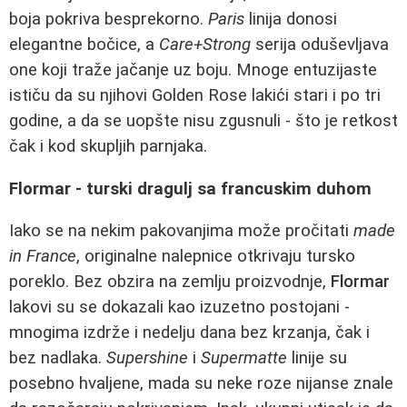
boja pokriva besprekorno.
Paris
linija donosi
elegantne bočice, a
Care+Strong
serija oduševljava
one koji traže jačanje uz boju. Mnoge entuzijaste
ističu da su njihovi Golden Rose lakići stari i po tri
godine, a da se uopšte nisu zgusnuli - što je retkost
čak i kod skupljih parnjaka.
Flormar - turski dragulj sa francuskim duhom
Iako se na nekim pakovanjima može pročitati
made
in France
, originalne nalepnice otkrivaju tursko
poreklo. Bez obzira na zemlju proizvodnje,
Flormar
lakovi su se dokazali kao izuzetno postojani -
mnogima izdrže i nedelju dana bez krzanja, čak i
bez nadlaka.
Supershine
i
Supermatte
linije su
posebno hvaljene, mada su neke roze nijanse znale