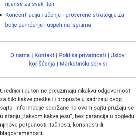
nijanse za svaki ten
Koncentracija i učenje - proverene strategije za
bolje pamćenje i uspeh na ispitima
O nama
|
Kontakt
|
Politika privatnosti
|
Uslovi
korišćenja
|
Marketinški servisi
Urednici i autori ne preuzimaju nikakvu odgovornost
za bilo kakve greške ili propuste u sadržaju ovog
sajta. Informacije sadržane na ovom sajtu pružaju se
u stanju „takvom kakve jesu“, bez garancija u pogledu
njihove potpunosti, tačnosti, korisnosti ili
blagovremenosti.