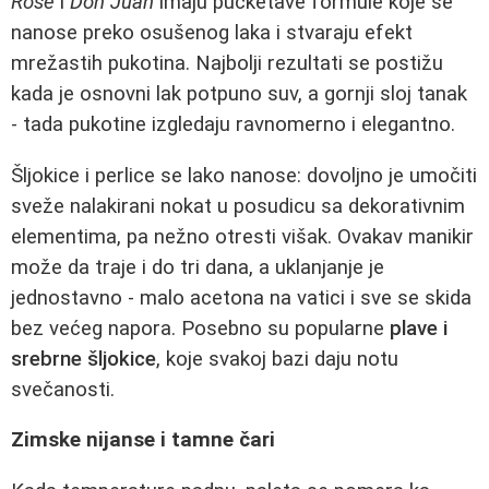
Rose
i
Don Juan
imaju pucketave formule koje se
nanose preko osušenog laka i stvaraju efekt
mrežastih pukotina. Najbolji rezultati se postižu
kada je osnovni lak potpuno suv, a gornji sloj tanak
- tada pukotine izgledaju ravnomerno i elegantno.
Šljokice i perlice se lako nanose: dovoljno je umočiti
sveže nalakirani nokat u posudicu sa dekorativnim
elementima, pa nežno otresti višak. Ovakav manikir
može da traje i do tri dana, a uklanjanje je
jednostavno - malo acetona na vatici i sve se skida
bez većeg napora. Posebno su popularne
plave i
srebrne šljokice
, koje svakoj bazi daju notu
svečanosti.
Zimske nijanse i tamne čari