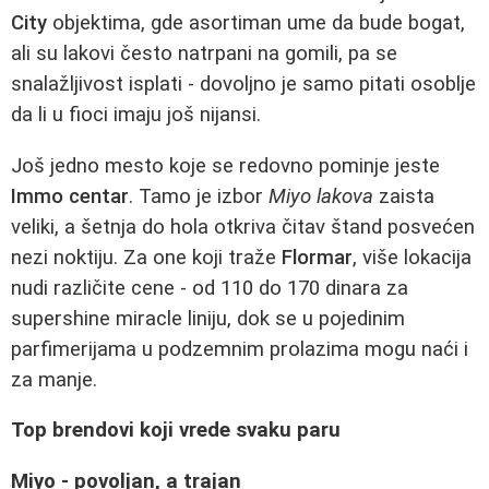
City
objektima, gde asortiman ume da bude bogat,
ali su lakovi često natrpani na gomili, pa se
snalažljivost isplati - dovoljno je samo pitati osoblje
da li u fioci imaju još nijansi.
Još jedno mesto koje se redovno pominje jeste
Immo centar
. Tamo je izbor
Miyo lakova
zaista
veliki, a šetnja do hola otkriva čitav štand posvećen
nezi noktiju. Za one koji traže
Flormar
, više lokacija
nudi različite cene - od 110 do 170 dinara za
supershine miracle liniju, dok se u pojedinim
parfimerijama u podzemnim prolazima mogu naći i
za manje.
Top brendovi koji vrede svaku paru
Miyo - povoljan, a trajan