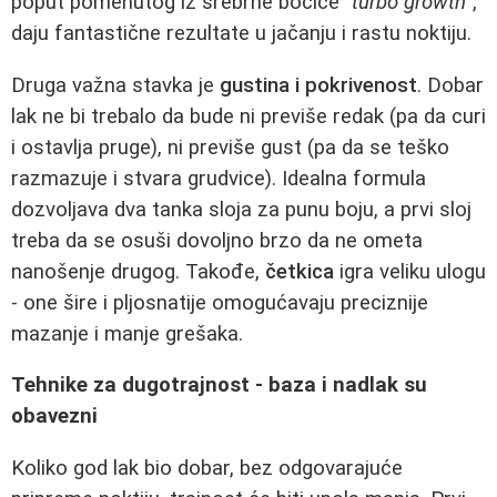
poput pomenutog iz srebrne bočice
“turbo growth”
,
daju fantastične rezultate u jačanju i rastu noktiju.
Druga važna stavka je
gustina i pokrivenost
. Dobar
lak ne bi trebalo da bude ni previše redak (pa da curi
i ostavlja pruge), ni previše gust (pa da se teško
razmazuje i stvara grudvice). Idealna formula
dozvoljava dva tanka sloja za punu boju, a prvi sloj
treba da se osuši dovoljno brzo da ne ometa
nanošenje drugog. Takođe,
četkica
igra veliku ulogu
- one šire i pljosnatije omogućavaju preciznije
mazanje i manje grešaka.
Tehnike za dugotrajnost - baza i nadlak su
obavezni
Koliko god lak bio dobar, bez odgovarajuće