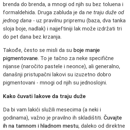
brenda do brenda, a mnogi od njih su bez toluena i
formaldehida. Druga zabluda je da
ne traju duže od
jednog dana
- uz pravilnu pripremu (baza, dva tanka
sloja boje, nadlak) i najjeftiniji lak može izdržati tri
do pet dana bez krzanja.
Takođe, često se misli da su
boje manje
pigmentovane
. To je tačno za neke specifične
nijanse (naročito pastele i neonce), ali generalno,
današnji pristupačni lakovi su izuzetno dobro
pigmentovani - mnogi od njih su jednoslojni.
Kako čuvati lakove da traju duže
Da bi vam lakići služili mesecima (a neki i
godinama), važno je pravilno ih skladištiti.
Čuvajte
ih na tamnom i hladnom mestu
, daleko od direktne