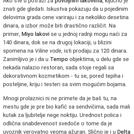
Ako ste u potrazi za
povoljnim lakovima
, ključno je
znati gde gledati. Iskustva pokazuju da u pojedinim
delovima grada cene variraju i za nekoliko desetina
dinara, a izbor može biti drastično različit. Na
primer,
Miyo lakovi
se u jednoj radnji mogu naći za
140 dinara, dok se na drugoj lokaciji, u blizini
spomena na
Viline vode
, isti prodaju za 120 dinara.
Zanimljivo je i da u
Tempo
objektima, u delu gde se
nekada nalazio restoran, sada stoje regali sa
dekorativnom kozmetikom - tu se, pored tepiha i
posteljine, kriju i testeri sa svim mogućim bojama.
Mnogi prolaznici ni ne primete da je baš tu, na
mestu gde je pre bio kafić sa sendvičima, sada mali
kutak za ljubitelje nege noktiju. Urednost polica i
odlična snabdevenost svedoče o tome da je
uvoznik verovatno veoma ažuran. Slično je i u
Delta