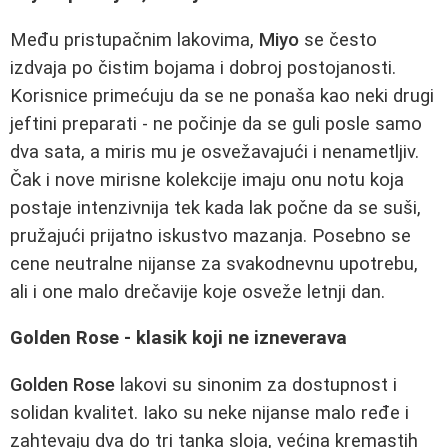
Među pristupačnim lakovima,
Miyo
se često
izdvaja po čistim bojama i dobroj postojanosti.
Korisnice primećuju da se ne ponaša kao neki drugi
jeftini preparati - ne počinje da se guli posle samo
dva sata, a miris mu je osvežavajući i nenametljiv.
Čak i nove mirisne kolekcije imaju onu notu koja
postaje intenzivnija tek kada lak počne da se suši,
pružajući prijatno iskustvo mazanja. Posebno se
cene neutralne nijanse za svakodnevnu upotrebu,
ali i one malo drečavije koje osveže letnji dan.
Golden Rose - klasik koji ne izneverava
Golden Rose
lakovi su sinonim za dostupnost i
solidan kvalitet. Iako su neke nijanse malo ređe i
zahtevaju dva do tri tanka sloja, većina kremastih