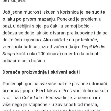
pet slojeva.
Još jedna mudrost iskusnih korisnica je:
ne sudite
o laku po prvom mazanju
. Ponekad je problem u
bazi, u debljini sloja, pa čak i u samoj bočici -
dešava se da je lak bio otvaran pre kupovine i da se
delimično zgusnuo. Ako naiđete na poteškoće,
vredi pokušati sa razređivačem (koji u
Depil Medic
Shopu
košta oko 200 dinara) umesto da odmah
odbacite celu bočicu.
Domaća proizvodnja i skriveni aduti
Poslednjih godina sve više pažnje privlače i
domaći
brendovi
, poput
Flert
lakova. Proizvodi ih firma koja
stoji i iza
Color Line
i
Venezia
linije, a cene su im
više nego pristupačne - u zavisnosti od mesta,