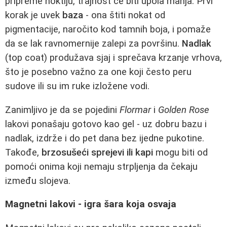
pripreme noktiju, trajnost će biti upola manja. Prvi
korak je uvek
baza
- ona štiti nokat od
pigmentacije, naročito kod tamnih boja, i pomaže
da se lak ravnomernije zalepi za površinu.
Nadlak
(top coat) produžava sjaj i sprečava krzanje vrhova,
što je posebno važno za one koji često peru
sudove ili su im ruke izložene vodi.
Zanimljivo je da se pojedini
Flormar
i
Golden Rose
lakovi ponašaju gotovo kao gel - uz dobru bazu i
nadlak, izdrže i do pet dana bez ijedne pukotine.
Takođe,
brzosušeći sprejevi ili kapi
mogu biti od
pomoći onima koji nemaju strpljenja da čekaju
između slojeva.
Magnetni lakovi - igra šara koja osvaja