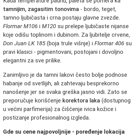
Kada temperature padnu, paleta se pomera ka
tamnijim, zagasitim tonovima
- bordo, teget,
tamno ljubičasta i crna postaju glavne zvezde.
Flormar M106
i
M120
su prelepe ljubičaste nijanse
koje odišu toplinom i dubinom. Za ljubitelje crvene,
Don Juan LK 185
(boja trule višnje) i
Flormar 406
su
pravi klasici - pigmentovani, postojani i dovoljno
elegantni za sve prilike.
Zanimljivo je da tamni lakovi često bolje podnose
habanje od svetlijih, ali zahtevaju besprekorno
nanošenje jer se svaka greška jasno vidi. Zato se
preporučuje korišćenje
korektora laka
(dostupnog
u većini parfimerija) za čišćenje ivica kožice i
postizanje profesionalnog izgleda.
Gde su cene najpovoljnije - poređenje lokacija