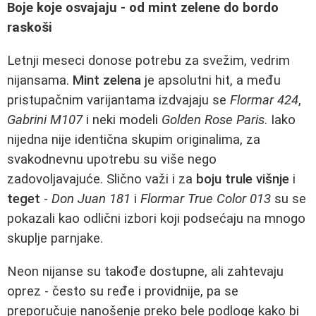
Boje koje osvajaju - od mint zelene do bordo
raskoši
Letnji meseci donose potrebu za svežim, vedrim
nijansama.
Mint zelena
je apsolutni hit, a među
pristupačnim varijantama izdvajaju se
Flormar 424
,
Gabrini M107
i neki modeli
Golden Rose Paris
. Iako
nijedna nije identična skupim originalima, za
svakodnevnu upotrebu su više nego
zadovoljavajuće. Slično važi i za
boju trule višnje
i
teget
-
Don Juan 181
i
Flormar True Color 013
su se
pokazali kao odlični izbori koji podsećaju na mnogo
skuplje parnjake.
Neon nijanse su takođe dostupne, ali zahtevaju
oprez - često su ređe i providnije, pa se
preporučuje nanošenje preko bele podloge kako bi