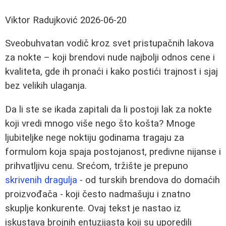
Viktor Radujković
2026-06-20
Sveobuhvatan vodič kroz svet pristupačnih lakova
za nokte – koji brendovi nude najbolji odnos cene i
kvaliteta, gde ih pronaći i kako postići trajnost i sjaj
bez velikih ulaganja.
Da li ste se ikada zapitali da li postoji lak za nokte
koji vredi mnogo više nego što košta? Mnoge
ljubiteljke nege noktiju godinama tragaju za
formulom koja spaja postojanost, predivne nijanse i
prihvatljivu cenu. Srećom, tržište je prepuno
skrivenih dragulja
- od turskih brendova do domaćih
proizvođača - koji često nadmašuju i znatno
skuplje konkurente. Ovaj tekst je nastao iz
iskustava brojnih entuzijasta koji su uporedili