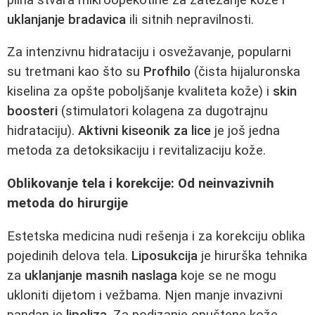
uklanjanje bradavica
ili sitnih nepravilnosti.
Za intenzivnu hidrataciju i osvežavanje, popularni
su tretmani kao što su
Profhilo
(čista hijaluronska
kiselina za opšte poboljšanje kvaliteta kože) i
skin
boosteri
(stimulatori kolagena za dugotrajnu
hidrataciju).
Aktivni kiseonik za lice
je još jedna
metoda za detoksikaciju i revitalizaciju kože.
Oblikovanje tela i korekcije: Od neinvazivnih
metoda do hirurgije
Estetska medicina nudi rešenja i za korekciju oblika
pojedinih delova tela.
Liposukcija
je hirurška tehnika
za
uklanjanje masnih naslaga
koje se ne mogu
ukloniti dijetom i vežbama. Njen manje invazivni
pandan je
lipoliza
. Za podizanje opuštene kože