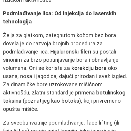
Podmlađivanje lica: Od injekcija do laserskih
tehnologija
Želja za glatkom, zategnutom kožom bez bora
dovela je do razvoja brojnih procedura za
podmlađivanje lica.
Hijaluronski fileri
su postali
sinonim za brzo popunjavanje bora i obnavljanje
volumena. Oni se koriste za
korekciju bora
oko
usana, nosa i jagodica, dajući prirodan i svež izgled.
Za dinamičke bore uzrokovane mišićnom
aktivnošću, zlatni standard je primena
botulinskog
toksina
(poznatijeg kao
botoks
), koji privremeno
opušta mišiće.
Za sveobuhvatnije podmlađivanje, face lifting (ili
fejs lifting) ostaje najefikasnija, iako invazivnija,