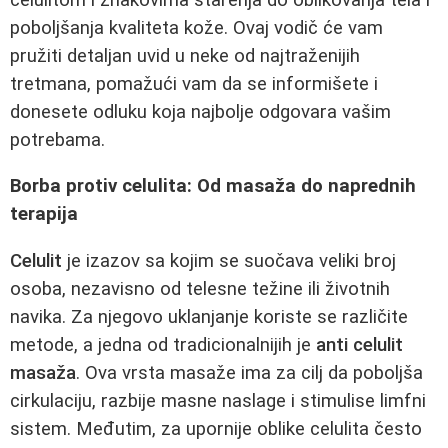
poboljšanja kvaliteta kože. Ovaj vodič će vam
pružiti detaljan uvid u neke od najtraženijih
tretmana, pomažući vam da se informišete i
donesete odluku koja najbolje odgovara vašim
potrebama.
Borba protiv celulita: Od masaža do naprednih
terapija
Celulit
je izazov sa kojim se suočava veliki broj
osoba, nezavisno od telesne težine ili životnih
navika. Za njegovo uklanjanje koriste se različite
metode, a jedna od tradicionalnijih je
anti celulit
masaža
. Ova vrsta masaže ima za cilj da poboljša
cirkulaciju, razbije masne naslage i stimulise limfni
sistem. Međutim, za upornije oblike celulita često