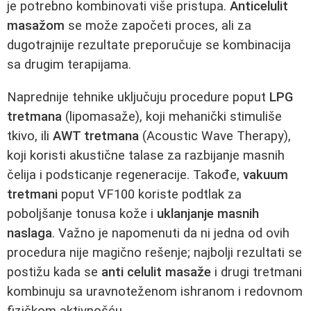
je potrebno kombinovati više pristupa.
Anticelulit
masažom
se može započeti proces, ali za
dugotrajnije rezultate preporučuje se kombinacija
sa drugim terapijama.
Naprednije tehnike uključuju procedure poput
LPG
tretmana
(lipomasaže), koji mehanički stimuliše
tkivo, ili
AWT tretmana
(Acoustic Wave Therapy),
koji koristi akustične talase za razbijanje masnih
čelija i podsticanje regeneracije. Takođe,
vakuum
tretmani
poput VF100 koriste podtlak za
poboljšanje tonusa kože i
uklanjanje masnih
naslaga
. Važno je napomenuti da ni jedna od ovih
procedura nije magično rešenje; najbolji rezultati se
postižu kada se
anti celulit masaže
i drugi tretmani
kombinuju sa uravnoteženom ishranom i redovnom
fizičkom aktivnošću.