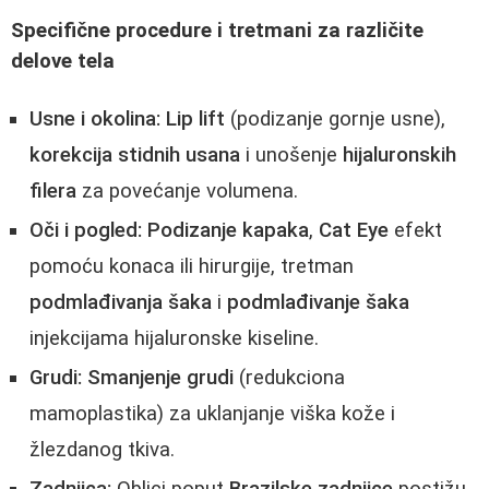
Specifične procedure i tretmani za različite
delove tela
Usne i okolina:
Lip lift
(podizanje gornje usne),
korekcija stidnih usana
i unošenje
hijaluronskih
filera
za povećanje volumena.
Oči i pogled:
Podizanje kapaka
,
Cat Eye
efekt
pomoću konaca ili hirurgije, tretman
podmlađivanja šaka
i
podmlađivanje šaka
injekcijama hijaluronske kiseline.
Grudi:
Smanjenje grudi
(redukciona
mamoplastika) za uklanjanje viška kože i
žlezdanog tkiva.