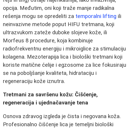
opcija. Međutim, oni koji traže manje radikalna
rešenja mogu se opredeliti za
temporalni lifting
ili
neinvazivne metode poput HIFU tretmana, koji
ultrazvukom zateže duboke slojeve kože, ili
Morfeus 8 procedure, koja kombinuje
radiofrekventnu energiju i mikroiglice za stimulaciju
kolagena. Mezoterapija lica i biološki tretmani koji
koriste matične ćelije i egzosome za lice fokusiraju
se na poboljšanje kvaliteta, hidrataciju i
regeneraciju kože iznutra.
Tretmani za savršenu kožu: Čišćenje,
regeneracija i ujednačavanje tena
Osnova zdravog izgleda je čista i negovana koža.
Profesionalno čišćenje lica je temeljni biološki