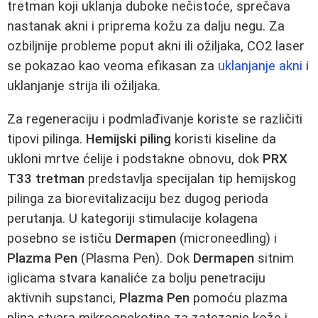
tretman koji uklanja duboke nečistoće, sprečava
nastanak akni i priprema kožu za dalju negu. Za
ozbiljnije probleme poput akni ili ožiljaka, CO2 laser
se pokazao kao veoma efikasan za
uklanjanje akni
i
uklanjanje strija ili ožiljaka.
Za regeneraciju i podmlađivanje koriste se različiti
tipovi pilinga.
Hemijski piling
koristi kiseline da
ukloni mrtve ćelije i podstakne obnovu, dok
PRX
T33 tretman
predstavlja specijalan tip hemijskog
pilinga za biorevitalizaciju bez dugog perioda
perutanja. U kategoriji stimulacije kolagena
posebno se ističu
Dermapen
(microneedling) i
Plazma Pen
(Plasma Pen). Dok
Dermapen
sitnim
iglicama stvara kanaliće za bolju penetraciju
aktivnih supstanci,
Plazma Pen
pomoću plazma
plina stvara mikroopekotine za zatezanje kože i