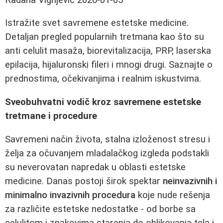
Istražite svet savremene estetske medicine.
Detaljan pregled popularnih tretmana kao što su
anti celulit masaža, biorevitalizacija, PRP, laserska
epilacija, hijaluronski fileri i mnogi drugi. Saznajte o
prednostima, očekivanjima i realnim iskustvima.
Sveobuhvatni vodič kroz savremene estetske
tretmane i procedure
Savremeni način života, stalna izloženost stresu i
želja za očuvanjem mladalačkog izgleda podstakli
su neverovatan napredak u oblasti estetske
medicine. Danas postoji širok spektar
neinvazivnih i
minimalno invazivnih procedura
koje nude rešenja
za različite estetske nedostatke - od borbe sa
celulitom i znakovima starenja do oblikovanja tela i