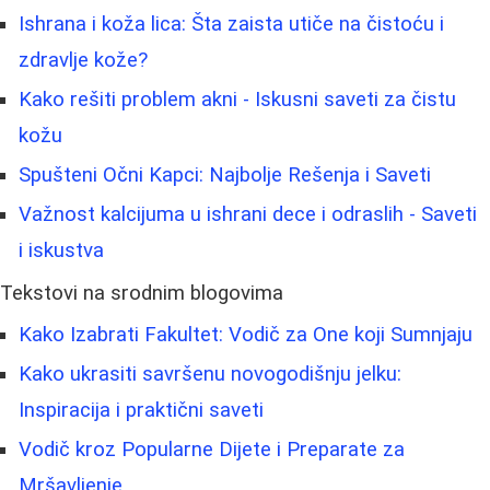
Ishrana i koža lica: Šta zaista utiče na čistoću i
zdravlje kože?
Kako rešiti problem akni - Iskusni saveti za čistu
kožu
Spušteni Očni Kapci: Najbolje Rešenja i Saveti
Važnost kalcijuma u ishrani dece i odraslih - Saveti
i iskustva
Tekstovi na srodnim blogovima
Kako Izabrati Fakultet: Vodič za One koji Sumnjaju
Kako ukrasiti savršenu novogodišnju jelku:
Inspiracija i praktični saveti
Vodič kroz Popularne Dijete i Preparate za
Mršavljenje