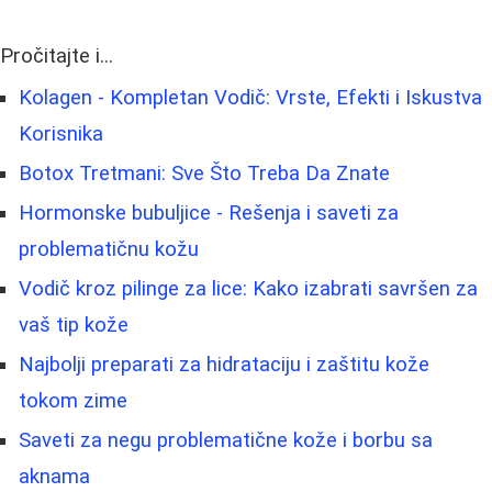
Pročitajte i...
Kolagen - Kompletan Vodič: Vrste, Efekti i Iskustva
Korisnika
Botox Tretmani: Sve Što Treba Da Znate
Hormonske bubuljice - Rešenja i saveti za
problematičnu kožu
Vodič kroz pilinge za lice: Kako izabrati savršen za
vaš tip kože
Najbolji preparati za hidrataciju i zaštitu kože
tokom zime
Saveti za negu problematične kože i borbu sa
aknama