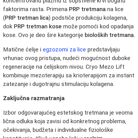
koncentrovanu plazmu iz sopstvene krvi bogatu
faktorima rasta. Primena
PRP tretmana
na lice
(
PRP tretman lica
) podstiče produkciju kolagena,
dok
PRP tretman kose
može pomoći kod opadanja
kose. Ovo je deo šire kategorije
bioloških tretmana
.
Matične ćelije i
egzozomi za lice
predstavljaju
vrhunac ovog pristupa, nudeći mogućnost duboke
regeneracije na ćelijskom nivou. Cryo Mezo Lift
kombinuje mezoterapiju sa krioterapijom za instant
zatezanje i dugotrajnu stimulaciju kolagena.
Zaključna razmatranja
Izbor odgovarajućeg estetskog tretmana je veoma
lična odluka koja zavisi od konkretnog problema,
očekivanja, budžeta i individualne fiziološke