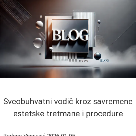
Sveobuhvatni vodič kroz savremene
estetske tretmane i procedure
Radana Vignjević
2026-01-05