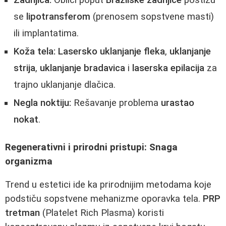
Zadnjica:
Oblici poput
Brazilske zadnjice
postižu
se
lipotransferom
(prenosem sopstvene masti)
ili implantatima.
Koža tela:
Lasersko uklanjanje fleka
,
uklanjanje
strija
,
uklanjanje bradavica
i
laserska epilacija
za
trajno uklanjanje dlačica.
Negla noktiju:
Rešavanje problema
urastao
nokat
.
Regenerativni i prirodni pristupi: Snaga
organizma
Trend u estetici ide ka prirodnijim metodama koje
podstiču sopstvene mehanizme oporavka tela.
PRP
tretman
(Platelet Rich Plasma) koristi