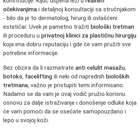
konstitucije. Ključ uspeha leži u
realnim
očekivanjima
i detaljnoj konsultaciji sa stručnjakom
- bilo da je to dermatolog, hirurg ili ovlašćeni
estetičar. Uvek je pametno tražiti
biološki tretman
ili proceduru u
privatnoj klinici za plastičnu hirurgiju
koja ima dobru reputaciju i gde će vam pružiti sve
potrebne informacije.
Bez obzira da li razmatrate
anti celulit masažu
,
botoks
,
facelifting
ili neki od naprednih
bioloških
tretmana
, važno je pristupiti temi informisano.
Nadamo se da vam je ovaj vodič pružio korisnu
osnovu za dalje istraživanje i donošenje odluke koja
će vam pomoći da se osećate samopouzdano i
lepo u svojoj koži.