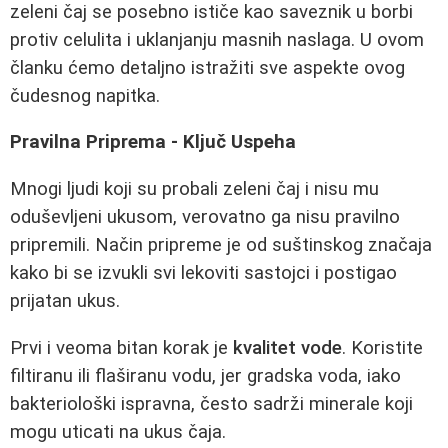
zeleni čaj se posebno ističe kao saveznik u borbi
protiv celulita i uklanjanju masnih naslaga. U ovom
članku ćemo detaljno istražiti sve aspekte ovog
čudesnog napitka.
Pravilna Priprema - Ključ Uspeha
Mnogi ljudi koji su probali zeleni čaj i nisu mu
oduševljeni ukusom, verovatno ga nisu pravilno
pripremili. Način pripreme je od suštinskog značaja
kako bi se izvukli svi lekoviti sastojci i postigao
prijatan ukus.
Prvi i veoma bitan korak je
kvalitet vode
. Koristite
filtiranu ili flaširanu vodu, jer gradska voda, iako
bakteriološki ispravna, često sadrži minerale koji
mogu uticati na ukus čaja.