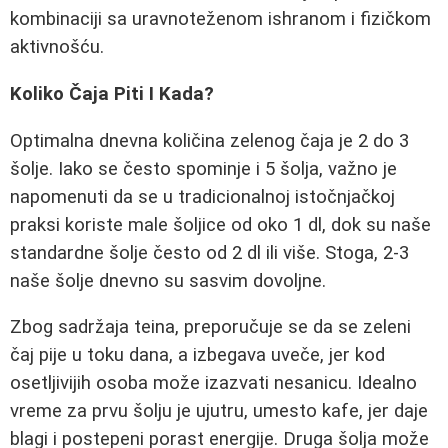
kombinaciji sa uravnoteženom ishranom i fizičkom
aktivnošću.
Koliko Čaja Piti I Kada?
Optimalna dnevna količina zelenog čaja je 2 do 3
šolje. Iako se često spominje i 5 šolja, važno je
napomenuti da se u tradicionalnoj istočnjačkoj
praksi koriste male šoljice od oko 1 dl, dok su naše
standardne šolje često od 2 dl ili više. Stoga, 2-3
naše šolje dnevno su sasvim dovoljne.
Zbog sadržaja teina, preporučuje se da se zeleni
čaj pije u toku dana, a izbegava uveče, jer kod
osetljivijih osoba može izazvati nesanicu. Idealno
vreme za prvu šolju je ujutru, umesto kafe, jer daje
blagi i postepeni porast energije. Druga šolja može