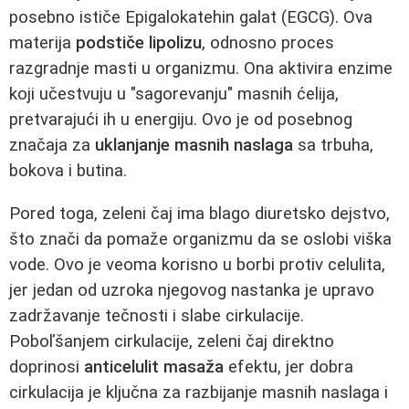
posebno ističe Epigalokatehin galat (EGCG). Ova
materija
podstiče lipolizu
, odnosno proces
razgradnje masti u organizmu. Ona aktivira enzime
koji učestvuju u "sagorevanju" masnih ćelija,
pretvarajući ih u energiju. Ovo je od posebnog
značaja za
uklanjanje masnih naslaga
sa trbuha,
bokova i butina.
Pored toga, zeleni čaj ima blago diuretsko dejstvo,
što znači da pomaže organizmu da se oslobi viška
vode. Ovo je veoma korisno u borbi protiv celulita,
jer jedan od uzroka njegovog nastanka je upravo
zadržavanje tečnosti i slabe cirkulacije.
Poboľšanjem cirkulacije, zeleni čaj direktno
doprinosi
anticelulit masaža
efektu, jer dobra
cirkulacija je ključna za razbijanje masnih naslaga i