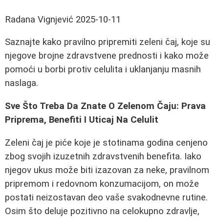
Radana Vignjević
2025-10-11
Saznajte kako pravilno pripremiti zeleni čaj, koje su
njegove brojne zdravstvene prednosti i kako može
pomoći u borbi protiv celulita i uklanjanju masnih
naslaga.
Sve Što Treba Da Znate O Zelenom Čaju: Prava
Priprema, Benefiti I Uticaj Na Celulit
Zeleni čaj je piće koje je stotinama godina cenjeno
zbog svojih izuzetnih zdravstvenih benefita. Iako
njegov ukus može biti izazovan za neke, pravilnom
pripremom i redovnom konzumacijom, on može
postati neizostavan deo vaše svakodnevne rutine.
Osim što deluje pozitivno na celokupno zdravlje,