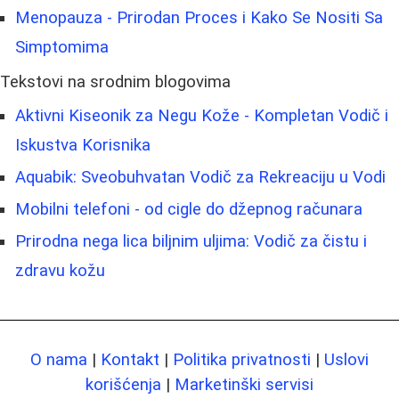
Menopauza - Prirodan Proces i Kako Se Nositi Sa
Simptomima
Tekstovi na srodnim blogovima
Aktivni Kiseonik za Negu Kože - Kompletan Vodič i
Iskustva Korisnika
Aquabik: Sveobuhvatan Vodič za Rekreaciju u Vodi
Mobilni telefoni - od cigle do džepnog računara
Prirodna nega lica biljnim uljima: Vodič za čistu i
zdravu kožu
O nama
|
Kontakt
|
Politika privatnosti
|
Uslovi
korišćenja
|
Marketinški servisi