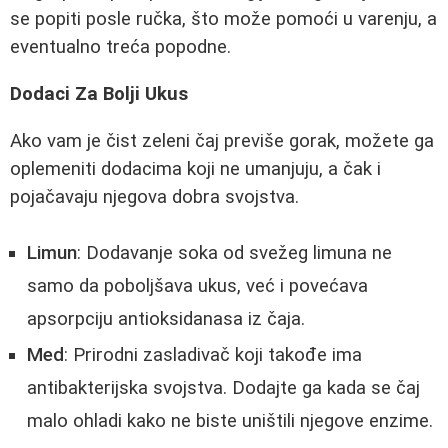
se popiti posle ručka, što može pomoći u varenju, a
eventualno treća popodne.
Dodaci Za Bolji Ukus
Ako vam je čist zeleni čaj previše gorak, možete ga
oplemeniti dodacima koji ne umanjuju, a čak i
pojačavaju njegova dobra svojstva.
Limun
: Dodavanje soka od svežeg limuna ne
samo da poboljšava ukus, već i povećava
apsorpciju antioksidanasa iz čaja.
Med
: Prirodni zasladivač koji takođe ima
antibakterijska svojstva. Dodajte ga kada se čaj
malo ohladi kako ne biste uništili njegove enzime.