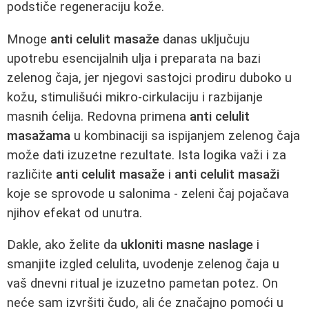
podstiče regeneraciju kože.
Mnoge
anti celulit masaže
danas uključuju
upotrebu esencijalnih ulja i preparata na bazi
zelenog čaja, jer njegovi sastojci prodiru duboko u
kožu, stimulišući mikro-cirkulaciju i razbijanje
masnih ćelija. Redovna primena
anti celulit
masažama
u kombinaciji sa ispijanjem zelenog čaja
može dati izuzetne rezultate. Ista logika važi i za
različite
anti celulit masaže
i
anti celulit masaži
koje se sprovode u salonima - zeleni čaj pojačava
njihov efekat od unutra.
Dakle, ako želite da
ukloniti masne naslage
i
smanjite izgled celulita, uvodenje zelenog čaja u
vaš dnevni ritual je izuzetno pametan potez. On
neće sam izvršiti čudo, ali će značajno pomoći u