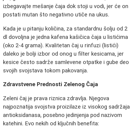
izbegavajte mešanje čaja dok stoji u vodi, jer će on
postati mutan što negativno utiče na ukus.
Kada je u pitanju količina, za standardnu šolju od 2
dl dovoljna je jedna kafena kašičica čaja u listićima
(oko 2-4 grama). Kvalitetan čaj u rinfuzi (listići)
daleko je bolji izbor od onog u filter kesicama, jer
kesice često sadrže samlevene otpatke i gube deo
svojih svojstava tokom pakovanja.
Zdravstvene Prednosti Zelenog Čaja
Zeleni čaj je prava riznica zdravlja. Njegova
najpoznatija svojstva proizilaze iz visokog sadržaja
antioksidanasa, posebno jedinjenja pod nazivom
katehini. Evo nekih od ključnih benefita: