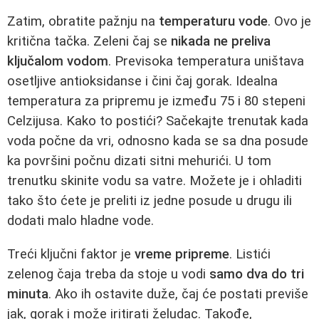
Zatim, obratite pažnju na
temperaturu vode
. Ovo je
kritična tačka. Zeleni čaj se
nikada ne preliva
ključalom vodom
. Previsoka temperatura uništava
osetljive antioksidanse i čini čaj gorak. Idealna
temperatura za pripremu je između 75 i 80 stepeni
Celzijusa. Kako to postići? Sačekajte trenutak kada
voda počne da vri, odnosno kada se sa dna posude
ka površini počnu dizati sitni mehurići. U tom
trenutku skinite vodu sa vatre. Možete je i ohladiti
tako što ćete je preliti iz jedne posude u drugu ili
dodati malo hladne vode.
Treći ključni faktor je
vreme pripreme
. Listići
zelenog čaja treba da stoje u vodi
samo dva do tri
minuta
. Ako ih ostavite duže, čaj će postati previše
jak, gorak i može iritirati želudac. Takođe,