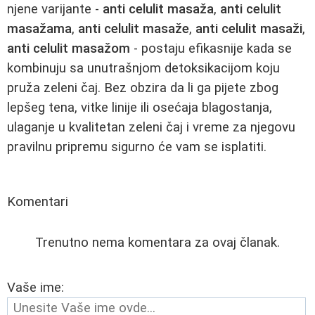
njene varijante -
anti celulit masaža
,
anti celulit
masažama
,
anti celulit masaže
,
anti celulit masaži
,
anti celulit masažom
- postaju efikasnije kada se
kombinuju sa unutrašnjom detoksikacijom koju
pruža zeleni čaj. Bez obzira da li ga pijete zbog
lepšeg tena, vitke linije ili osećaja blagostanja,
ulaganje u kvalitetan zeleni čaj i vreme za njegovu
pravilnu pripremu sigurno će vam se isplatiti.
Komentari
Trenutno nema komentara za ovaj članak.
Vaše ime: