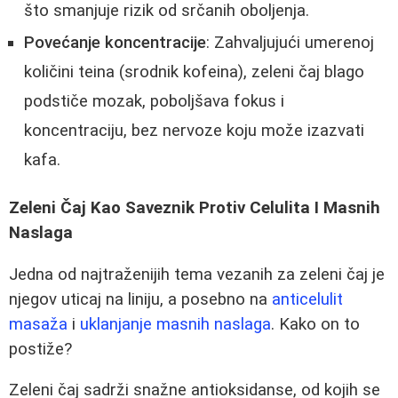
što smanjuje rizik od srčanih oboljenja.
Povećanje koncentracije
: Zahvaljujući umerenoj
količini teina (srodnik kofeina), zeleni čaj blago
podstiče mozak, poboljšava fokus i
koncentraciju, bez nervoze koju može izazvati
kafa.
Zeleni Čaj Kao Saveznik Protiv Celulita I Masnih
Naslaga
Jedna od najtraženijih tema vezanih za zeleni čaj je
njegov uticaj na liniju, a posebno na
anticelulit
masaža
i
uklanjanje masnih naslaga
. Kako on to
postiže?
Zeleni čaj sadrži snažne antioksidanse, od kojih se