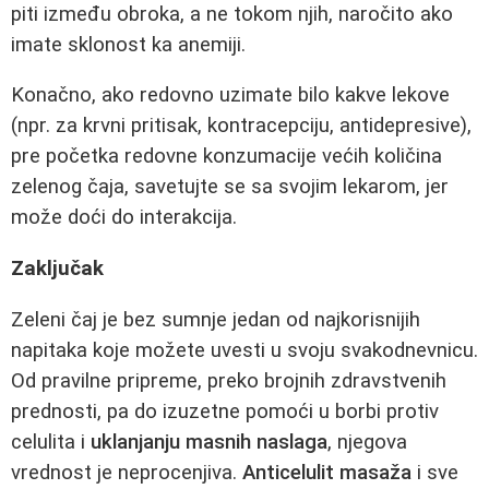
piti između obroka, a ne tokom njih, naročito ako
imate sklonost ka anemiji.
Konačno, ako redovno uzimate bilo kakve lekove
(npr. za krvni pritisak, kontracepciju, antidepresive),
pre početka redovne konzumacije većih količina
zelenog čaja, savetujte se sa svojim lekarom, jer
može doći do interakcija.
Zaključak
Zeleni čaj je bez sumnje jedan od najkorisnijih
napitaka koje možete uvesti u svoju svakodnevnicu.
Od pravilne pripreme, preko brojnih zdravstvenih
prednosti, pa do izuzetne pomoći u borbi protiv
celulita i
uklanjanju masnih naslaga
, njegova
vrednost je neprocenjiva.
Anticelulit masaža
i sve