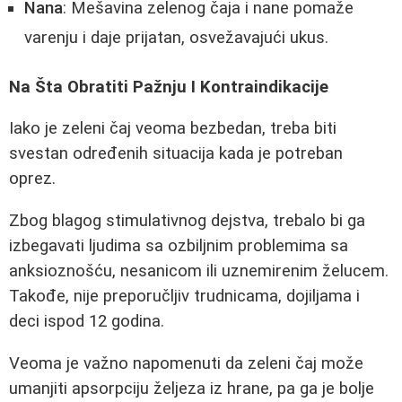
Nana
: Mešavina zelenog čaja i nane pomaže
varenju i daje prijatan, osvežavajući ukus.
Na Šta Obratiti Pažnju I Kontraindikacije
Iako je zeleni čaj veoma bezbedan, treba biti
svestan određenih situacija kada je potreban
oprez.
Zbog blagog stimulativnog dejstva, trebalo bi ga
izbegavati ljudima sa ozbiljnim problemima sa
anksioznošću, nesanicom ili uznemirenim želucem.
Takođe, nije preporučljiv trudnicama, dojiljama i
deci ispod 12 godina.
Veoma je važno napomenuti da zeleni čaj može
umanjiti apsorpciju željeza iz hrane, pa ga je bolje