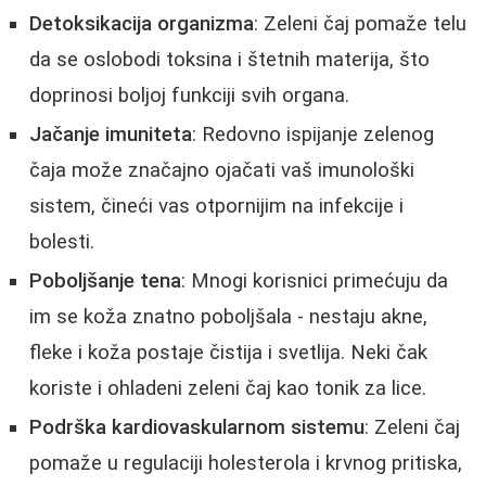
Detoksikacija organizma
: Zeleni čaj pomaže telu
da se oslobodi toksina i štetnih materija, što
doprinosi boljoj funkciji svih organa.
Jačanje imuniteta
: Redovno ispijanje zelenog
čaja može značajno ojačati vaš imunološki
sistem, čineći vas otpornijim na infekcije i
bolesti.
Poboljšanje tena
: Mnogi korisnici primećuju da
im se koža znatno poboljšala - nestaju akne,
fleke i koža postaje čistija i svetlija. Neki čak
koriste i ohladeni zeleni čaj kao tonik za lice.
Podrška kardiovaskularnom sistemu
: Zeleni čaj
pomaže u regulaciji holesterola i krvnog pritiska,