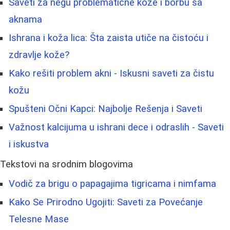
Saveti za negu problematične kože i borbu sa
aknama
Ishrana i koža lica: Šta zaista utiče na čistoću i
zdravlje kože?
Kako rešiti problem akni - Iskusni saveti za čistu
kožu
Spušteni Očni Kapci: Najbolje Rešenja i Saveti
Važnost kalcijuma u ishrani dece i odraslih - Saveti
i iskustva
Tekstovi na srodnim blogovima
Vodič za brigu o papagajima tigricama i nimfama
Kako Se Prirodno Ugojiti: Saveti za Povećanje
Telesne Mase