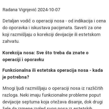
Radana Vignjević
2024-10-07
Detaljan vodič o operaciji nosa - od indikacija i cena
do oporavka i iskustava pacijenata. Saveti za one
koji razmišljaju o korekciji devijacije ili estetskom
zahvatu.
Korekcija nosa: Sve što treba da znate o
operaciji i oporavku
Funkcionalna ili estetska operacija nosa - kada
je potrebna?
Mnogi ljudi razmišljaju o operaciji nosa iz različitih
razloga. Neki imaju funkcionalne probleme poput
devijacije septuma koja otežava disanje, dok drugi
žele da izmene izgled svog nosa iz estetskih