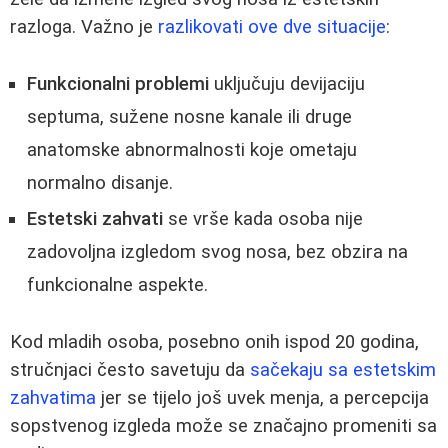
razloga. Važno je
razlikovati ove dve situacije
:
Funkcionalni problemi
uključuju devijaciju
septuma, sužene nosne kanale ili druge
anatomske abnormalnosti koje ometaju
normalno disanje.
Estetski zahvati
se vrše kada osoba nije
zadovoljna izgledom svog nosa, bez obzira na
funkcionalne aspekte.
Kod mladih osoba, posebno onih ispod 20 godina,
stručnjaci često savetuju da
sačekaju sa estetskim
zahvatima
jer se tijelo još uvek menja, a percepcija
sopstvenog izgleda može se značajno promeniti sa