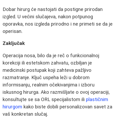
Dobar hirurg će nastojati da postigne prirodan
izgled. U većini slučajeva, nakon potpunog
oporavka, nos izgleda prirodno i ne primeti se da je
operisan.
Zaključak
Operacija nosa, bilo da je reč o funkcionalnoj
korekciji ili estetskom zahvatu, ozbiljan je
medicinski postupak koji zahteva pažljivo
razmatranje. Ključ uspeha leži u dobrom
informisanju, realnim očekivanjima i izboru
iskusnog hirurga. Ako razmišljate o ovoj operaciji,
konsultujte se sa ORL specijalistom ili
plastičnim
hirurgom
kako biste dobili personalizovan savet za
vaš konkretan slučaj.