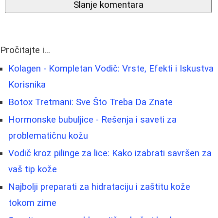
Slanje komentara
Pročitajte i...
Kolagen - Kompletan Vodič: Vrste, Efekti i Iskustva
Korisnika
Botox Tretmani: Sve Što Treba Da Znate
Hormonske bubuljice - Rešenja i saveti za
problematičnu kožu
Vodič kroz pilinge za lice: Kako izabrati savršen za
vaš tip kože
Najbolji preparati za hidrataciju i zaštitu kože
tokom zime