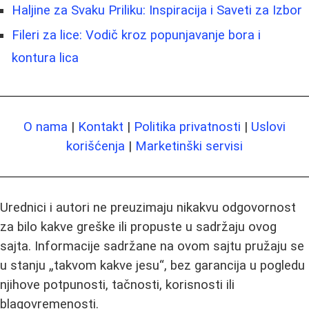
Haljine za Svaku Priliku: Inspiracija i Saveti za Izbor
Fileri za lice: Vodič kroz popunjavanje bora i
kontura lica
O nama
|
Kontakt
|
Politika privatnosti
|
Uslovi
korišćenja
|
Marketinški servisi
Urednici i autori ne preuzimaju nikakvu odgovornost
za bilo kakve greške ili propuste u sadržaju ovog
sajta. Informacije sadržane na ovom sajtu pružaju se
u stanju „takvom kakve jesu“, bez garancija u pogledu
njihove potpunosti, tačnosti, korisnosti ili
blagovremenosti.