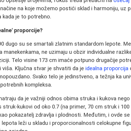
sto opsesije brojevima, fokus treba prebaciti na
osećaj
 načine na koje možemo postići sklad i harmoniju, u
 kada je to potrebno.
ealne' proporcije?
90 dugo su se smartali zlatnim standardom lepote. Me
 manekenkama, ne uzimaju u obzir individualne razlike u
iciji. Telo visine 173 cm imaće potpuno drugačije potre
i viša. Ključna stvar je shvatiti da je
idealna proporcija
o
opouzdano. Svako telo je jedinstveno, a težnja ka un
potrebnih kompleksa.
atraju da je važniji odnos obima struka i kukova nego
struk-kukovi od oko 0.7 (na primer, 70 cm struk i 100
ao pokazatelj zdravlja i plodnosti. Međutim, i ovde se 
a lepota leži u skladu i proporcionalnosti celokupne figu