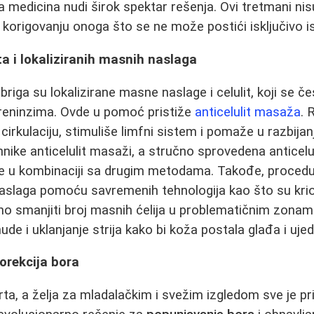
medicina nudi širok spektar rešenja. Ovi tretmani nisu
korigovanju onoga što se ne može postići isključivo 
ta i lokaliziranih masnih naslaga
riga su lokalizirane masne naslage i celulit, koji se č
m treninzima. Ovde u pomoć pristiže
anticelulit masaža
. 
rkulaciju, stimuliše limfni sistem i pomaže u razbijanj
ehnike anticelulit masaži, a stručno sprovedena antice
tate u kombinaciji sa drugim metodama. Takođe, procedu
aslaga pomoću savremenih tehnologija kao što su krioli
o smanjiti broj masnih ćelija u problematičnim zonam
nude i uklanjanje strija kako bi koža postala glađa i uje
korekcija bora
arta, a želja za mladalačkim i svežim izgledom sve je pr