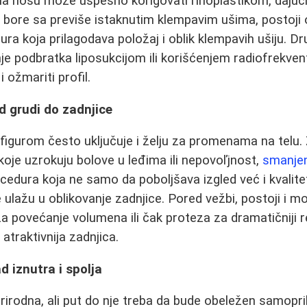
 na nosu može uspešno korigovatí rinoplastikom, dajući
se bore sa previše istaknutim klempavim ušima, postoji 
ra koja prilagodava položaj i oblik klempavih ušiju. Dr
je podbratka liposukcijom ili korišćenjem radiofrekve
e i ožmariti profil.
od grudi do zadnjice
 figurom često uključuje i želju za promenama na telu.
koje uzrokuju bolove u leđima ili nepovoľjnost,
smanjen
edura koja ne samo da poboljšava izgled već i kvalitet
ulažu u oblikovanje zadnjice. Pored vežbi, postoji i 
 za povećanje volumena ili čak proteza za dramatičniji 
 atraktivnija zadnjica.
d iznutra i spolja
 prirodna, ali put do nje treba da bude obeležen samopr