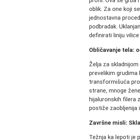
profil. Ova se grba
oblik. Za one koji 
jednostavna procedu
podbradak. Uklanjan
definirati liniju vilic
Obličavanje tela: 
Želja za skladnijom
prevelikim grudima 
transformišuća proc
strane, mnoge žene 
hijaluronskih filera
postiže zaobljenija i
Završne misli: Skla
Težnja ka lepoti je