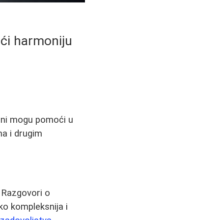
ići harmoniju
mani mogu pomoći u
ma i drugim
. Razgovori o
ko kompleksnija i