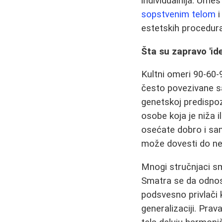
individualnija. Ume
sopstvenim telom
i
estetskih procedura
Šta su zapravo 'id
Kultni omeri 90-60-
često povezivane sa
genetskoj predispoz
osobe koja je niža il
osećate dobro i sam
može dovesti do ne
Mnogi stručnjaci sm
Smatra se da odnos 
podsvesno privlači k
generalizaciji. Prav