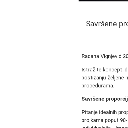
Savršene pro
Radana Vignjević
2
Istražite koncept i
postizanju željene h
procedurama.
Savršene proporcij
Pitanje idealnih pr
brojkama poput 90-60