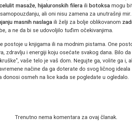
icelulit masaže
,
hijaluronskih filera
ili
botoksa
mogu bit
samopouzdanju, ali oni nisu zamena za unutrašnji mir. 
njanju masnih naslaga
ili želji za bolje oblikovanom
zad
be, a ne da bi se udovoljilo tuđim očekivanjima.
ne postoje u knjigama ili na modnim pistama. One pos
, zdravlju i energiji koju osećate svakog dana. Bilo da
"kruške", vaše telo je vaš dom. Negujte ga, volite ga i, a
 savremene načine da ga doterate do svog ličnog ideala
 donosi osmeh na lice kada se pogledate u ogledalo.
Trenutno nema komentara za ovaj članak.