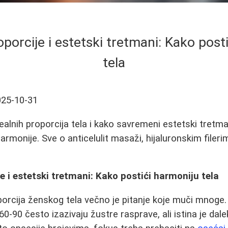
porcije i estetski tretmani: Kako post
tela
025-10-31
dealnih proporcija tela i kako savremeni estetski tret
armonije. Sve o anticelulit masaži, hijaluronskim fileri
e i estetski tretmani: Kako postići harmoniju tela
oporcija ženskog tela večno je pitanje koje muči mnoge
-90 često izazivaju žustre rasprave, ali istina je dale