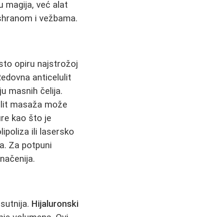
 magija, već alat
ishranom i vežbama.
esto opiru najstrožoj
Redovna anticelulit
u masnih čelija.
lulit masaža može
re kao što je
poliza ili lasersko
a. Za potpuni
dnačenija.
isutnija.
Hijaluronski