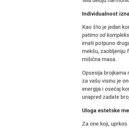
tela deluju harmoni
Individualnost izn
Kao što je jedan ko
patimo od kompleks
imati potpuno druga
mekšu, zaobljeniju f
mišićna masa.
Opsesija brojkama n
za vašu visinu je o
energija i osećaj k
unapred zadate bro
Uloga estetske med
Za one koji, uprkos