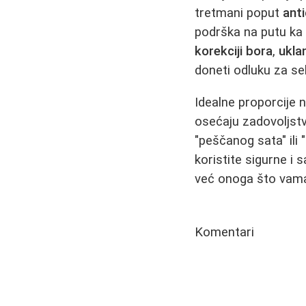
tretmani poput
ant
podrška na putu ka 
korekciji bora
,
ukla
doneti odluku za se
Idealne proporcije 
osećaju zadovoljstva
"peščanog sata" ili 
koristite sigurne i
već onoga što vama
Komentari