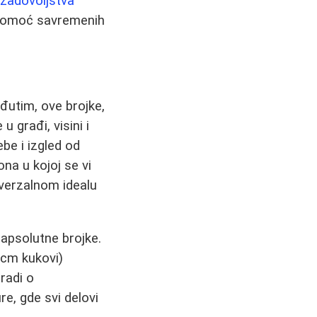
 zadovoljstva
z pomoć savremenih
đutim, ove brojke,
 građi, visini i
be i izgled od
na u kojoj se vi
iverzalnom idealu
 apsolutne brojke.
 cm kukovi)
radi o
re, gde svi delovi