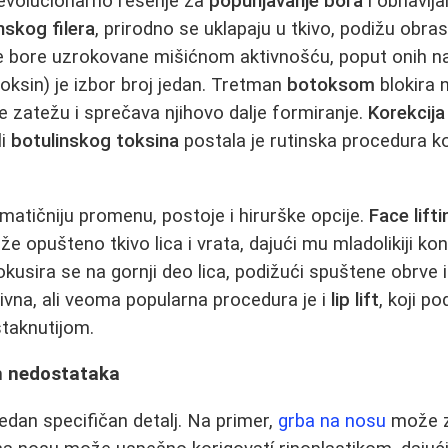
revolucionarno rešenje za
popunjavanje bora
i obnavlja
nskog filera
, prirodno se uklapaju u tkivo, podižu obra
e bore uzrokovane mišićnom aktivnošću, poput onih na č
toksin) je izbor broj jedan. Tretman
botoksom
blokira 
e zatežu i sprečava njihovo dalje formiranje.
Korekcija
li
botulinskog toksina
postala je rutinska procedura ko
amatičniju promenu, postoje i hirurške opcije.
Face lifti
e opušteno tkivo lica i vrata, dajući mu mladolikiji kon
kusira se na gornji deo lica, podižući spuštene obrve 
ivna, ali veoma popularna procedura je i
lip lift
, koji p
istaknutijom.
ih nedostataka
dan specifičan detalj. Na primer,
grba na nosu
može z