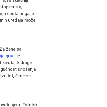
 nosu skladniji
otoplastika,
uga česta briga je
ntnih uređaja može
 Za žene sa
je grudi
je
 života. S druge
mogućnost unošenja
rezultat, čime se
ihvatanjem. Estetski