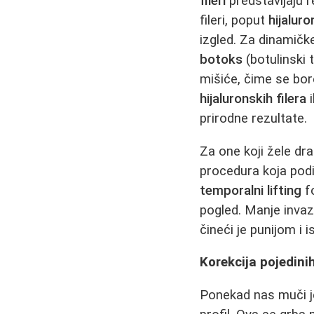
fileri
predstavljaju 
fileri, poput
hijaluro
izgled. Za dinamičk
botoks
(botulinski 
mišiće, čime se bor
hijaluronskih filera
i
prirodne rezultate.
Za one koji žele dr
procedura koja podiž
temporalni lifting
fo
pogled. Manje invaz
čineći je punijom i 
Korekcija pojedin
Ponekad nas muči je