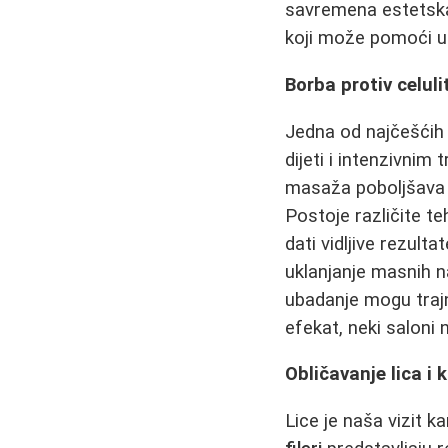
savremena estetska 
koji može pomoći u 
Borba protiv celuli
Jedna od najčešćih b
dijeti i intenzivni
masaža poboljšava ci
Postoje različite t
dati vidljive rezul
uklanjanje masnih n
ubadanje mogu trajn
efekat, neki saloni 
Obličavanje lica i 
Lice je naša vizit k