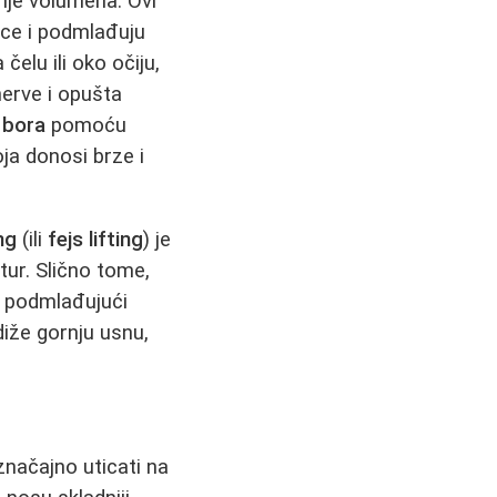
nje volumena. Ovi
sce i podmlađuju
elu ili oko očiju,
nerve i opušta
 bora
pomoću
ja donosi brze i
ng
(ili
fejs lifting
) je
tur. Slično tome,
i podmlađujući
odiže gornju usnu,
načajno uticati na