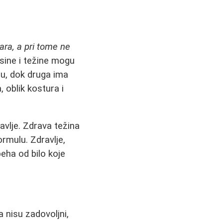
ara, a pri tome ne
sine i težine mogu
đu, dok druga ima
 oblik kostura i
avlje. Zdrava težina
rmulu. Zdravlje,
peha od bilo koje
 nisu zadovoljni,