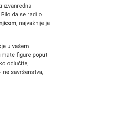
i izvanredna
Bilo da se radi o
njicom
, najvažnije je
toje u vašem
 imate figure poput
ko odlučite,
 - ne savršenstva,