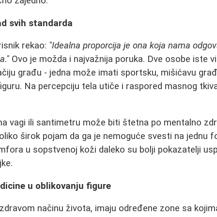
čno zajedno.
ad svih standarda
risnik rekao:
"Idealna proporcija je ona koja nama odgov
a."
Ovo je možda i najvažnija poruka. Dve osobe iste vi
čiju građu - jedna može imati sportsku, mišićavu gra
iguru. Na percepciju tela utiče i raspored masnog tkiva,
a vagi ili santimetru može biti štetna po mentalno zdr
noliko širok pojam da ga je nemoguće svesti na jednu fo
omfora u sopstvenoj koži daleko su bolji pokazatelji us
jke.
icine u oblikovanju figure
 zdravom načinu života, imaju određene zone sa kojima