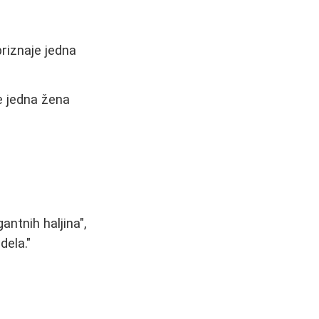
riznaje jedna
e jedna žena
ntnih haljina",
dela."