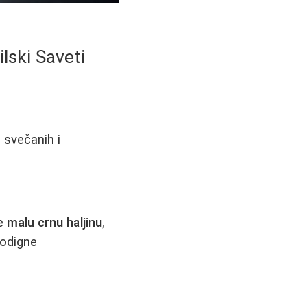
ilski Saveti
o svečanih i
te
malu crnu haljinu
,
podigne