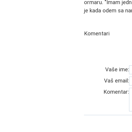
ormaru. "Imam jedno 
je kada odem sa na
Komentari
Vaše ime:
Vaš email:
Komentar: