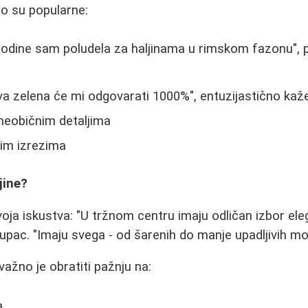
o su popularne:
 godine sam poludela za haljinama u rimskom fazonu", p
Ova zelena će mi odgovarati 1000%", entuzijastično kaž
 neobičnim detaljima
nim izrezima
jine?
ja iskustva: "U tržnom centru imaju odličan izbor elega
upac. "Imaju svega - od šarenih do manje upadljivih mo
 važno je obratiti pažnju na:
a