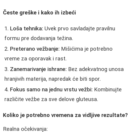
Česte greške i kako ih izbeći
Loša tehnika:
Uvek prvo savladajte pravilnu
formu pre dodavanja težina.
Preterano vežbanje:
Mišićima je potrebno
vreme za oporavak i rast.
Zanemarivanje ishrane:
Bez adekvatnog unosa
hranjivih materija, napredak će biti spor.
Fokus samo na jednu vrstu vežbi:
Kombinujte
različite vežbe za sve delove gluteusa.
Koliko je potrebno vremena za vidljive rezultate?
Realna očekivanja: