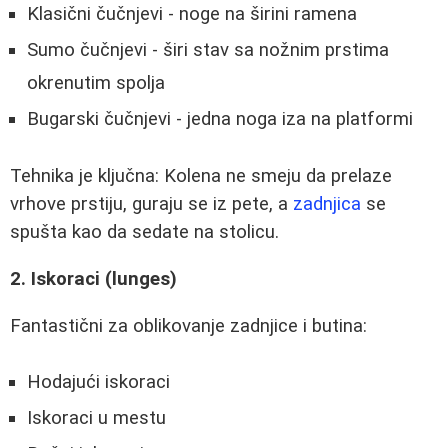
Klasični čučnjevi - noge na širini ramena
Sumo čučnjevi - širi stav sa nožnim prstima
okrenutim spolja
Bugarski čučnjevi - jedna noga iza na platformi
Tehnika je ključna: Kolena ne smeju da prelaze
vrhove prstiju, guraju se iz pete, a
zadnjica
se
spušta kao da sedate na stolicu.
2. Iskoraci (lunges)
Fantastični za oblikovanje zadnjice i butina:
Hodajući iskoraci
Iskoraci u mestu