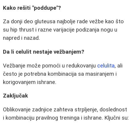
Kako rešiti "poddupe"?
Za donji deo gluteusa najbolje rade vežbe kao što
su hip thrust i razne varijacije podizanja nogu u
napred i nazad.
Da li celulit nestaje vežbanjem?
Vežbanje može pomoći u redukovanju
celulita
, ali
često je potrebna kombinacija sa masiranjem i
korigovanjem ishrane.
Zaključak
Oblikovanje zadnjice zahteva strpljenje, doslednost
i kombinaciju pravilnog treninga i ishrane. Ključni su: