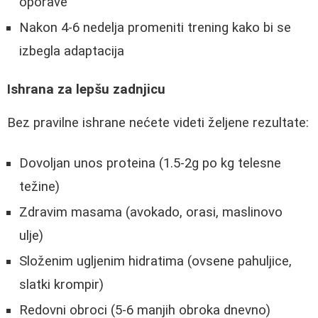
oporave
Nakon 4-6 nedelja promeniti trening kako bi se
izbegla adaptacija
Ishrana za lepšu zadnjicu
Bez pravilne ishrane nećete videti željene rezultate:
Dovoljan unos proteina (1.5-2g po kg telesne
težine)
Zdravim masama (avokado, orasi, maslinovo
ulje)
Složenim ugljenim hidratima (ovsene pahuljice,
slatki krompir)
Redovni obroci (5-6 manjih obroka dnevno)