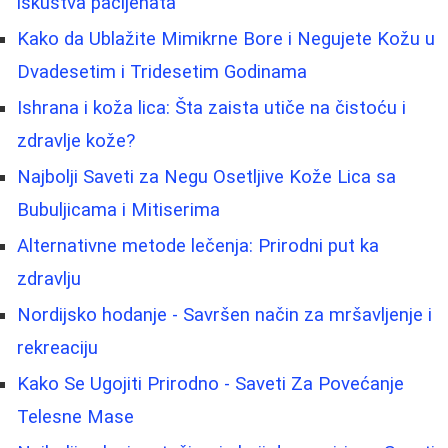
iskustva pacijenata
Kako da Ublažite Mimikrne Bore i Negujete Kožu u
Dvadesetim i Tridesetim Godinama
Ishrana i koža lica: Šta zaista utiče na čistoću i
zdravlje kože?
Najbolji Saveti za Negu Osetljive Kože Lica sa
Bubuljicama i Mitiserima
Alternativne metode lečenja: Prirodni put ka
zdravlju
Nordijsko hodanje - Savršen način za mršavljenje i
rekreaciju
Kako Se Ugojiti Prirodno - Saveti Za Povećanje
Telesne Mase