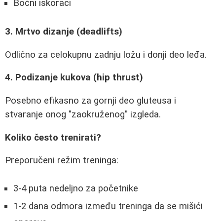
Bočni iskoraci
3. Mrtvo dizanje (deadlifts)
Odlično za celokupnu zadnju ložu i donji deo leđa.
4. Podizanje kukova (hip thrust)
Posebno efikasno za gornji deo gluteusa i
stvaranje onog "zaokruženog" izgleda.
Koliko često trenirati?
Preporučeni režim treninga:
3-4 puta nedeljno za početnike
1-2 dana odmora između treninga da se mišići