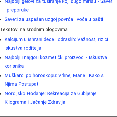
Najbolji gelovi za tuširanje koji dugo mirisu - Saveti
i preporuke
Saveti za uspešan uzgoj povrća i voća u bašti
Tekstovi na srodnim blogovima
Kalcijum u ishrani dece i odraslih: Važnost, rizici i
iskustva roditelja
Najbolji i najgori kozmetički proizvodi - Iskustva
korisnika
Muškarci po horoskopu: Vrline, Mane i Kako s
Njima Postupati
Nordijsko Hodanje: Rekreacija za Gubljenje
Kilograma i Jačanje Zdravlja