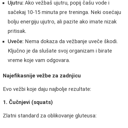
Ujutru:
Ako vežbaš ujutru, popij čašu vode i
sačekaj 10-15 minuta pre treninga. Neki osećaju
bolju energiju ujutro, ali pazite ako imate nizak
pritisak.
Uveče:
Nema dokaza da vežbanje uveče škodi.
Ključno je da slušate svoj organizam i birate
vreme koje vam odgovara.
Najefikasnije vežbe za zadnjicu
Evo vežbi koje daju najbolje rezultate:
1. Čučnjevi (squats)
Zlatni standard za oblikovanje gluteusa: