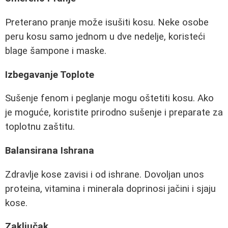
Preterano pranje može isušiti kosu. Neke osobe
peru kosu samo jednom u dve nedelje, koristeći
blage šampone i maske.
Izbegavanje Toplote
Sušenje fenom i peglanje mogu oštetiti kosu. Ako
je moguće, koristite prirodno sušenje i preparate za
toplotnu zaštitu.
Balansirana Ishrana
Zdravlje kose zavisi i od ishrane. Dovoljan unos
proteina, vitamina i minerala doprinosi jačini i sjaju
kose.
Zaključak