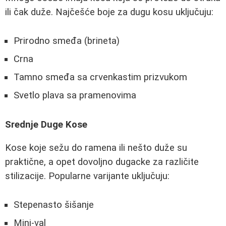
ili čak duže. Najčešće boje za dugu kosu uključuju:
Prirodno smeđa (brineta)
Crna
Tamno smeđa sa crvenkastim prizvukom
Svetlo plava sa pramenovima
Srednje Duge Kose
Kose koje sežu do ramena ili nešto duže su
praktične, a opet dovoljno dugacke za različite
stilizacije. Popularne varijante uključuju:
Stepenasto šišanje
Mini-val