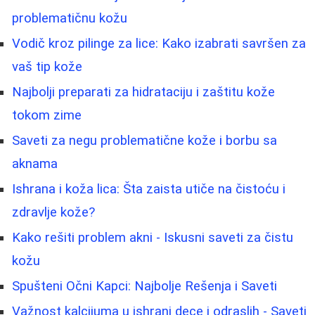
problematičnu kožu
Vodič kroz pilinge za lice: Kako izabrati savršen za
vaš tip kože
Najbolji preparati za hidrataciju i zaštitu kože
tokom zime
Saveti za negu problematične kože i borbu sa
aknama
Ishrana i koža lica: Šta zaista utiče na čistoću i
zdravlje kože?
Kako rešiti problem akni - Iskusni saveti za čistu
kožu
Spušteni Očni Kapci: Najbolje Rešenja i Saveti
Važnost kalcijuma u ishrani dece i odraslih - Saveti