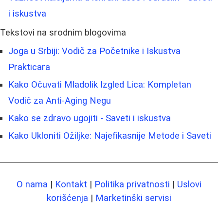
i iskustva
Tekstovi na srodnim blogovima
Joga u Srbiji: Vodič za Početnike i Iskustva
Prakticara
Kako Očuvati Mladolik Izgled Lica: Kompletan
Vodič za Anti-Aging Negu
Kako se zdravo ugojiti - Saveti i iskustva
Kako Ukloniti Ožiljke: Najefikasnije Metode i Saveti
O nama
|
Kontakt
|
Politika privatnosti
|
Uslovi
korišćenja
|
Marketinški servisi