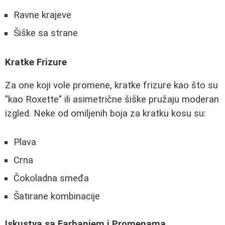
Ravne krajeve
Šiške sa strane
Kratke Frizure
Za one koji vole promene, kratke frizure kao što su
"kao Roxette" ili asimetrične šiške pružaju moderan
izgled. Neke od omiljenih boja za kratku kosu su:
Plava
Crna
Čokoladna smeđa
Šatirane kombinacije
Iskustva sa Farbanjem i Promenama