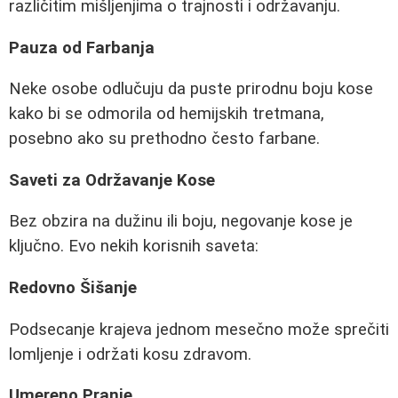
različitim mišljenjima o trajnosti i održavanju.
Pauza od Farbanja
Neke osobe odlučuju da puste prirodnu boju kose
kako bi se odmorila od hemijskih tretmana,
posebno ako su prethodno često farbane.
Saveti za Održavanje Kose
Bez obzira na dužinu ili boju, negovanje kose je
ključno. Evo nekih korisnih saveta:
Redovno Šišanje
Podsecanje krajeva jednom mesečno može sprečiti
lomljenje i održati kosu zdravom.
Umereno Pranje