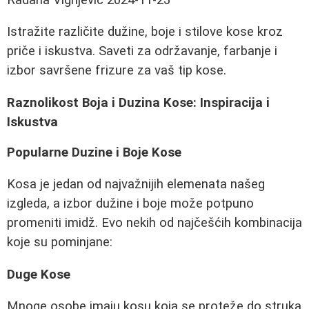
Istražite različite dužine, boje i stilove kose kroz
priče i iskustva. Saveti za održavanje, farbanje i
izbor savršene frizure za vaš tip kose.
Raznolikost Boja i Duzina Kose: Inspiracija i
Iskustva
Popularne Duzine i Boje Kose
Kosa je jedan od najvažnijih elemenata našeg
izgleda, a izbor dužine i boje može potpuno
promeniti imidž. Evo nekih od najčešćih kombinacija
koje su pominjane:
Duge Kose
Mnoge osobe imaju kosu koja se proteže do struka