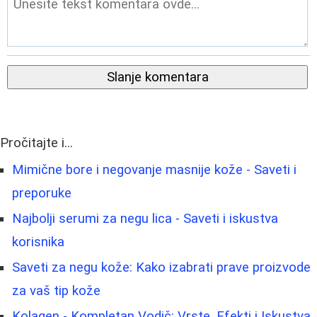
Slanje komentara
Pročitajte i...
Mimične bore i negovanje masnije kože - Saveti i
preporuke
Najbolji serumi za negu lica - Saveti i iskustva
korisnika
Saveti za negu kože: Kako izabrati prave proizvode
za vaš tip kože
Kolagen - Kompletan Vodič: Vrste, Efekti i Iskustva