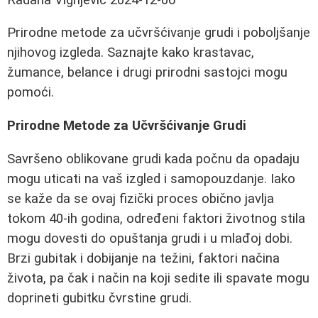
Prirodne metode za učvršćivanje grudi i poboljšanje
njihovog izgleda. Saznajte kako krastavac,
žumance, belance i drugi prirodni sastojci mogu
pomoći.
Prirodne Metode za Učvršćivanje Grudi
Savršeno oblikovane grudi kada počnu da opadaju
mogu uticati na vaš izgled i samopouzdanje. Iako
se kaže da se ovaj fizički proces obično javlja
tokom 40-ih godina, određeni faktori životnog stila
mogu dovesti do opuštanja grudi i u mlađoj dobi.
Brzi gubitak i dobijanje na težini, faktori načina
života, pa čak i način na koji sedite ili spavate mogu
doprineti gubitku čvrstine grudi.