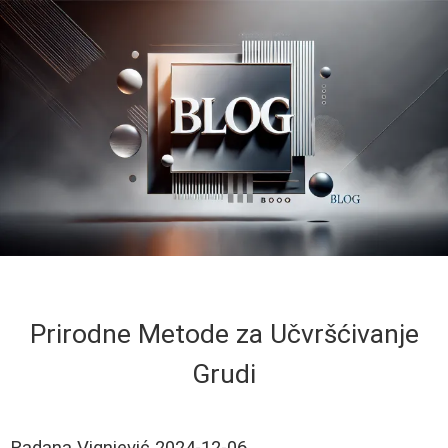
Prirodne Metode za Učvršćivanje
Grudi
Radana Vignjević
2024-12-06