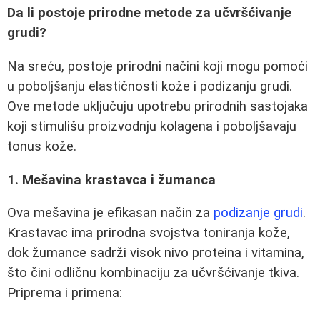
Da li postoje prirodne metode za učvršćivanje
grudi?
Na sreću, postoje prirodni načini koji mogu pomoći
u poboljšanju elastičnosti kože i podizanju grudi.
Ove metode uključuju upotrebu prirodnih sastojaka
koji stimulišu proizvodnju kolagena i poboljšavaju
tonus kože.
1. Mešavina krastavca i žumanca
Ova mešavina je efikasan način za
podizanje grudi
.
Krastavac ima prirodna svojstva toniranja kože,
dok žumance sadrži visok nivo proteina i vitamina,
što čini odličnu kombinaciju za učvršćivanje tkiva.
Priprema i primena: