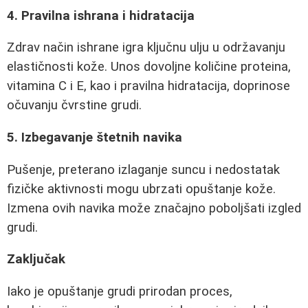
4. Pravilna ishrana i hidratacija
Zdrav način ishrane igra ključnu ulju u održavanju
elastičnosti kože. Unos dovoljne količine proteina,
vitamina C i E, kao i pravilna hidratacija, doprinose
očuvanju čvrstine grudi.
5. Izbegavanje štetnih navika
Pušenje, preterano izlaganje suncu i nedostatak
fizičke aktivnosti mogu ubrzati opuštanje kože.
Izmena ovih navika može značajno poboljšati izgled
grudi.
Zaključak
Iako je opuštanje grudi prirodan proces,