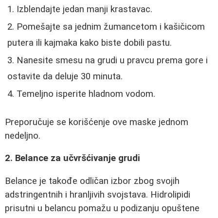
Izblendajte jedan manji krastavac.
Pomešajte sa jednim žumancetom i kašičicom
putera ili kajmaka kako biste dobili pastu.
Nanesite smesu na grudi u pravcu prema gore i
ostavite da deluje 30 minuta.
Temeljno isperite hladnom vodom.
Preporučuje se korišćenje ove maske jednom
nedeljno.
2. Belance za učvršćivanje grudi
Belance je takođe odličan izbor zbog svojih
adstringentnih i hranljivih svojstava. Hidrolipidi
prisutni u belancu pomažu u podizanju opuštene