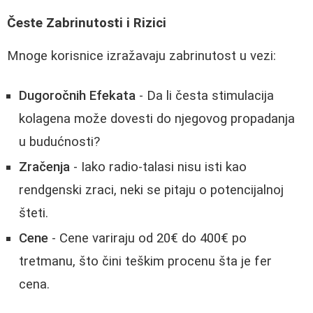
Česte Zabrinutosti i Rizici
Mnoge korisnice izražavaju zabrinutost u vezi:
Dugoročnih Efekata
- Da li česta stimulacija
kolagena može dovesti do njegovog propadanja
u budućnosti?
Zračenja
- Iako radio-talasi nisu isti kao
rendgenski zraci, neki se pitaju o potencijalnoj
šteti.
Cene
- Cene variraju od 20€ do 400€ po
tretmanu, što čini teškim procenu šta je fer
cena.