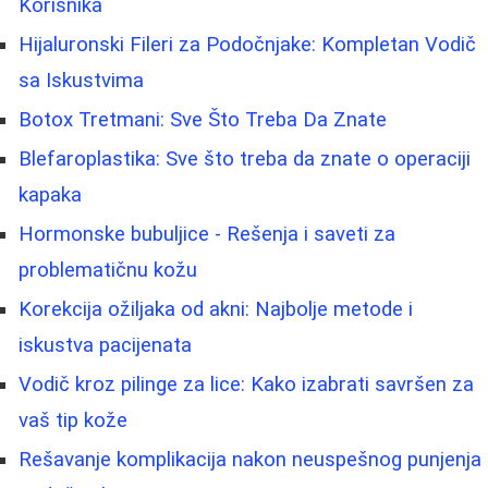
Korisnika
Hijaluronski Fileri za Podočnjake: Kompletan Vodič
sa Iskustvima
Botox Tretmani: Sve Što Treba Da Znate
Blefaroplastika: Sve što treba da znate o operaciji
kapaka
Hormonske bubuljice - Rešenja i saveti za
problematičnu kožu
Korekcija ožiljaka od akni: Najbolje metode i
iskustva pacijenata
Vodič kroz pilinge za lice: Kako izabrati savršen za
vaš tip kože
Rešavanje komplikacija nakon neuspešnog punjenja