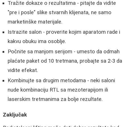
Tražite dokaze o rezultatima - pitajte da vidite
"pre i posle" slike stvarnih klijenata, ne samo
marketinške materijale.
Istrazite salon - proverite kojim aparatom rade i
kakvu obuku ima osoblje.
Počnite sa manjom serijom - umesto da odmah
plaćate paket od 10 tretmana, probajte sa 2-3 da
vidite efekat.
Kombinujte sa drugim metodama - neki saloni
nude kombinaciju RTL sa mezoterapijom ili
laserskim tretmanima za bolje rezultate.
Zaključak