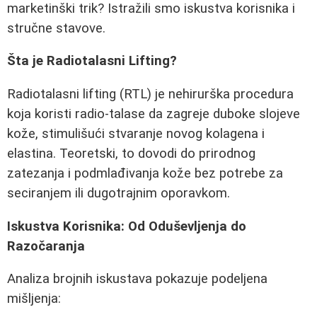
marketinški trik? Istražili smo iskustva korisnika i
stručne stavove.
Šta je Radiotalasni Lifting?
Radiotalasni lifting (RTL) je nehirurška procedura
koja koristi radio-talase da zagreje duboke slojeve
kože, stimulišući stvaranje novog kolagena i
elastina. Teoretski, to dovodi do prirodnog
zatezanja i podmlađivanja kože bez potrebe za
seciranjem ili dugotrajnim oporavkom.
Iskustva Korisnika: Od Oduševljenja do
Razоčaranja
Analiza brojnih iskustava pokazuje podeljena
mišljenja: