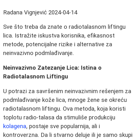
Radana Vignjević
2024-04-14
Sve što treba da znate o radiotalasnom liftingu
lica. Istražite iskustva korisnika, efikasnost
metode, potencijalne rizike i alternative za
neinvazivno podmlađivanje.
Neinvazivno Zatezanje Lica: Istina o
Radiotalasnom Liftingu
U potrazi za savršenim neinvazivnim rešenjem za
podmlađivanje kože lica, mnoge žene se okreću
radiotalasnom liftingu. Ova metoda, koja koristi
toplotu radio-talasa da stimuliše produkciju
kolagena
, postaje sve popularnija, ali i
kontroverzna. Da li stvarno deluje ili je samo skupi