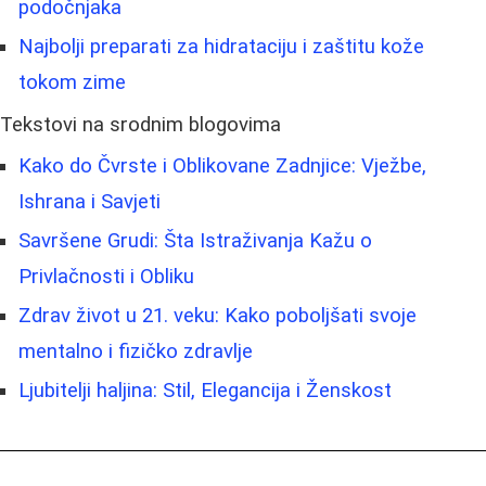
podočnjaka
Najbolji preparati za hidrataciju i zaštitu kože
tokom zime
Tekstovi na srodnim blogovima
Kako do Čvrste i Oblikovane Zadnjice: Vježbe,
Ishrana i Savjeti
Savršene Grudi: Šta Istraživanja Kažu o
Privlačnosti i Obliku
Zdrav život u 21. veku: Kako poboljšati svoje
mentalno i fizičko zdravlje
Ljubitelji haljina: Stil, Elegancija i Ženskost