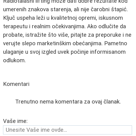
Radiotalasni lifting može dati dobre rezultate kod
umerenih znakova starenja, ali nije čarobni štapić.
Ključ uspeha leži u kvalitetnoj opremi, iskusnom
terapeutu i realnim očekivanjima. Ako odlučite da
probate, istražite što više, pitajte za preporuke i ne
verujte slepo marketinškim obećanjima. Pametno
ulaganje u svoj izgled uvek počinje informisanom
odlukom.
Komentari
Trenutno nema komentara za ovaj članak.
Vaše ime: