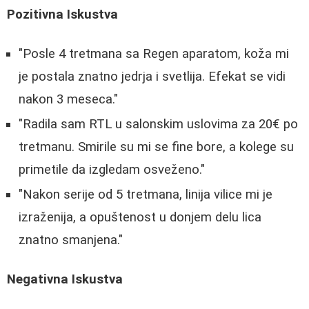
Pozitivna Iskustva
"Posle 4 tretmana sa Regen aparatom, koža mi
je postala znatno jedrja i svetlija. Efekat se vidi
nakon 3 meseca."
"Radila sam RTL u salonskim uslovima za 20€ po
tretmanu. Smirile su mi se fine bore, a kolege su
primetile da izgledam osveženo."
"Nakon serije od 5 tretmana, linija vilice mi je
izraženija, a opuštenost u donjem delu lica
znatno smanjena."
Negativna Iskustva