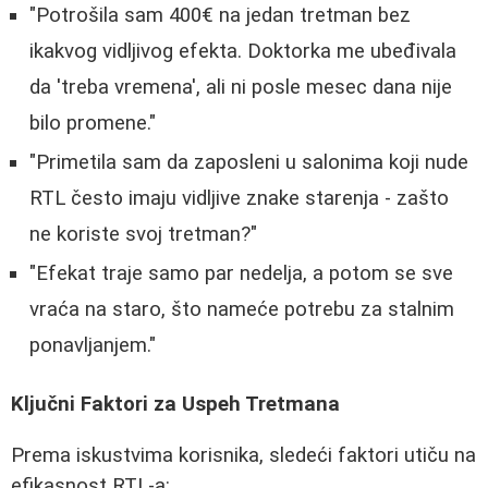
"Potrošila sam 400€ na jedan tretman bez
ikakvog vidljivog efekta. Doktorka me ubeđivala
da 'treba vremena', ali ni posle mesec dana nije
bilo promene."
"Primetila sam da zaposleni u salonima koji nude
RTL često imaju vidljive znake starenja - zašto
ne koriste svoj tretman?"
"Efekat traje samo par nedelja, a potom se sve
vraća na staro, što nameće potrebu za stalnim
ponavljanjem."
Ključni Faktori za Uspeh Tretmana
Prema iskustvima korisnika, sledeći faktori utiču na
efikasnost RTL-a: