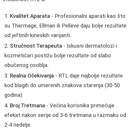
Kvalitet Aparata
- Profesionalni aparati kao što
su Thermage, Ellman ili Pelleve daju bolje rezultate
od jeftinih kineskih varijanti.
Stručnost Terapeuta
- Iskusni dermatolozi i
kozmetičari postižu bolje rezultate od slabo
obučenog osoblja.
Realna Očekivanja
- RTL daje najbolje rezultate
kod blagih do umerenih znakova starenja (30-50
godina).
Broj Tretmana
- Većina korisnika primećuje
efekat nakon serije od 3-6 tretmana u razmaku od
2-4 nedelje.