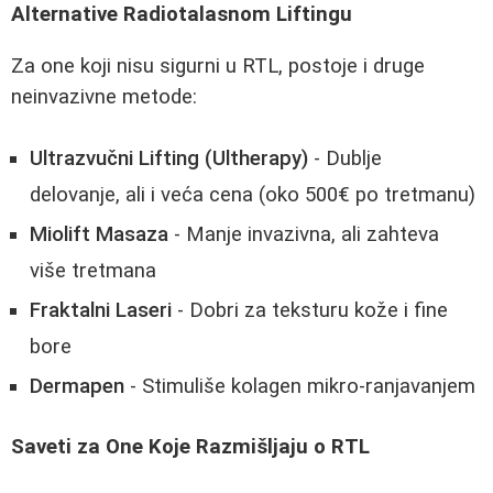
Alternative Radiotalasnom Liftingu
Za one koji nisu sigurni u RTL, postoje i druge
neinvazivne metode:
Ultrazvučni Lifting (Ultherapy)
- Dublje
delovanje, ali i veća cena (oko 500€ po tretmanu)
Miolift Masaza
- Manje invazivna, ali zahteva
više tretmana
Fraktalni Laseri
- Dobri za teksturu kože i fine
bore
Dermapen
- Stimuliše kolagen mikro-ranjavanjem
Saveti za One Koje Razmišljaju o RTL