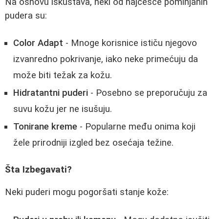
Na osnovu iskustava, neki od najčešće pominjanih
pudera su:
Color Adapt
- Mnoge korisnice ističu njegovo
izvanredno pokrivanje, iako neke primećuju da
može biti težak za kožu.
Hidratantni puderi
- Posebno se preporučuju za
suvu kožu jer ne isušuju.
Tonirane kreme
- Popularne među onima koji
žele prirodniji izgled bez osećaja težine.
Šta Izbegavati?
Neki puderi mogu pogoršati stanje kože: