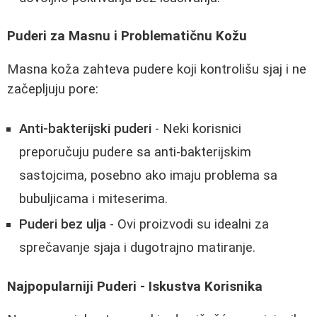
Puderi za Masnu i Problematičnu Kožu
Masna koža zahteva pudere koji kontrolišu sjaj i ne
začepljuju pore:
Anti-bakterijski puderi
- Neki korisnici
preporučuju pudere sa anti-bakterijskim
sastojcima, posebno ako imaju problema sa
bubuljicama i miteserima.
Puderi bez ulja
- Ovi proizvodi su idealni za
sprečavanje sjaja i dugotrajno matiranje.
Najpopularniji Puderi - Iskustva Korisnika