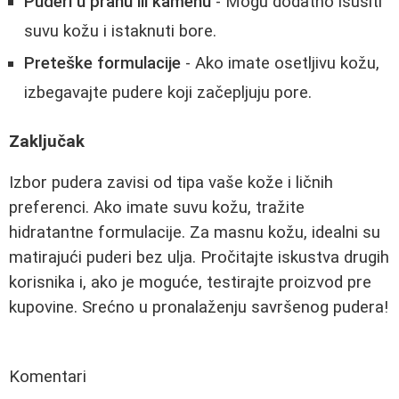
Puderi u prahu ili kamenu
- Mogu dodatno isušiti
suvu kožu i istaknuti bore.
Preteške formulacije
- Ako imate osetljivu kožu,
izbegavajte pudere koji začepljuju pore.
Zaključak
Izbor pudera zavisi od tipa vaše kože i ličnih
preferenci. Ako imate suvu kožu, tražite
hidratantne formulacije. Za masnu kožu, idealni su
matirajući puderi bez ulja. Pročitajte iskustva drugih
korisnika i, ako je moguće, testirajte proizvod pre
kupovine. Srećno u pronalaženju savršenog pudera!
Komentari