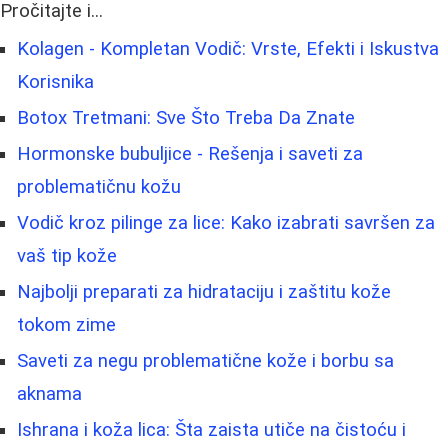
Pročitajte i...
Kolagen - Kompletan Vodič: Vrste, Efekti i Iskustva
Korisnika
Botox Tretmani: Sve Što Treba Da Znate
Hormonske bubuljice - Rešenja i saveti za
problematičnu kožu
Vodič kroz pilinge za lice: Kako izabrati savršen za
vaš tip kože
Najbolji preparati za hidrataciju i zaštitu kože
tokom zime
Saveti za negu problematične kože i borbu sa
aknama
Ishrana i koža lica: Šta zaista utiče na čistoću i