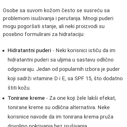
Osobe sa suvom kožom često se susreću sa
problemom isušivanja i perutanja. Mnogi puderi
mogu pogoršati stanje, ali neki proizvodi su
posebno formulirani za hidrataciju:
Hidratantni puderi
- Neki korisnici ističu da im
hidratantni puderi sa uljima u sastavu odlično
odgovaraju. Jedan od popularnih izbora je puder
koji sadrži vitamine D i E, sa SPF 15, što dodatno
štiti kožu.
Tonirane kreme
- Za one koji žele lakši efekat,
tonirane kreme su odlična alternativa. Neke
korisnice navode da im tonirana krema pruža
dovoljno pokrivanja bez isušivanja.