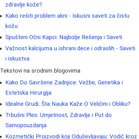
zdravlje kože?
Kako rešiti problem akni - Iskusni saveti za čistu
kožu
Spušteni Očni Kapci: Najbolje Rešenja i Saveti
Važnost kalcijuma u ishrani dece i odraslih - Saveti
i iskustva
Tekstovi na srodnim blogovima
Kako Do Savršene Zadnjice: Vežbe, Genetika i
Estetska Hirurgija
Idealne Grudi: Šta Nauka Kaže O Veličini i Obliku?
Trbušni Ples: Umjetnost, Zdravlje i Put do
Samopouzdanja
Kozmetički Proizvodi koji Oduševljavaju: Vodič kroz