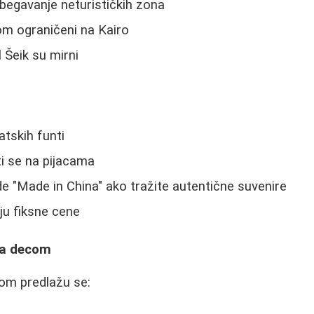
begavanje neturističkih zona
om ograničeni na Kairo
 Šeik su mirni
atskih funti
i se na pijacama
de "Made in China" ako tražite autentične suvenire
aju fiksne cene
sa decom
om predlažu se: