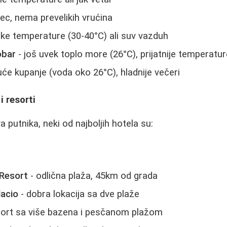
ec, nema prevelikih vrućina
oke temperature (30-40°C) ali suv vazduh
obar
- još uvek toplo more (26°C), prijatnije temperatu
će kupanje (voda oko 26°C), hladnije večeri
i resorti
 putnika, neki od najboljih hotela su:
 Resort
- odlična plaža, 45km od grada
lacio
- dobra lokacija sa dve plaže
sort sa više bazena i pesčanom plažom