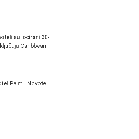
teli su locirani 30-
ključuju Caribbean
otel Palm i Novotel