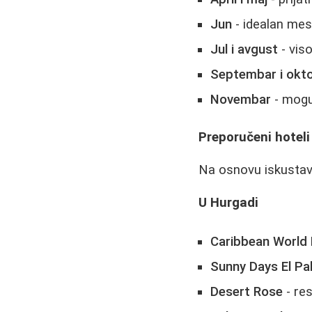
Jun
- idealan mes
Jul i avgust
- vis
Septembar i okt
Novembar
- mogu
Preporučeni hoteli 
Na osnovu iskustava
U Hurgadi
Caribbean World
Sunny Days El Pa
Desert Rose
- re