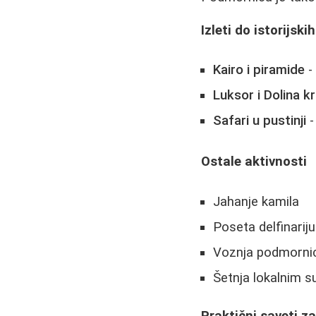
Izleti do istorijski
Kairo i piramide
-
Luksor i Dolina kr
Safari u pustinji
-
Ostale aktivnosti
Jahanje kamila
Poseta delfinarij
Voznja podmorn
Šetnja lokalnim s