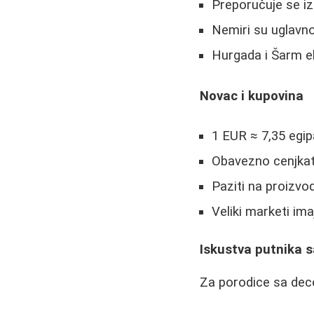
Preporučuje se iz
Nemiri su uglavn
Hurgada i Šarm el
Novac i kupovina
1 EUR ≈ 7,35 egip
Obavezno cenjkat
Paziti na proizvo
Veliki marketi im
Iskustva putnika 
Za porodice sa dec