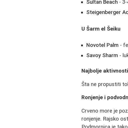
Sultan Beach
- 3-
Steigenberger A
U Šarm el Šeiku
Novotel Palm
- f
Savoy Sharm
- lu
Najbolje aktivnosti 
Šta ne propustiti t
Ronjenje i podvodn
Crveno more je poz
ronjenje. Rajsko os
Podmornica je tako