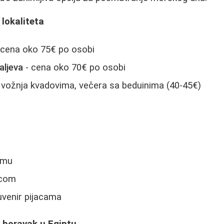
h lokaliteta
 cena oko 75€ po osobi
aljeva
- cena oko 70€ po osobi
 vožnja kvadovima, večera sa beduinima (40-45€)
umu
icom
uvenir pijacama