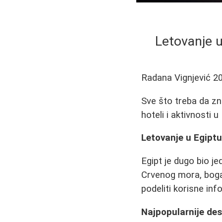
Letovanje 
Radana Vignjević
2
Sve što treba da zn
hoteli i aktivnosti u
Letovanje u Egiptu
Egipt je dugo bio je
Crvenog mora, bogat
podeliti korisne inf
Najpopularnije des