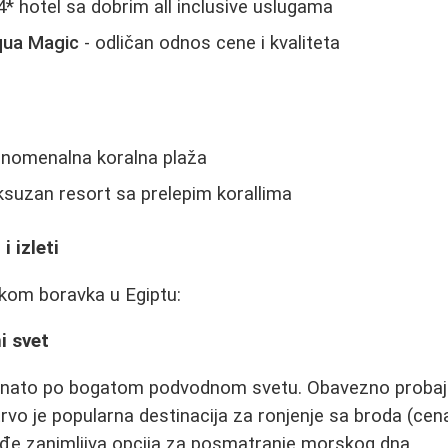
4* hotel sa dobrim all inclusive uslugama
qua Magic
- odličan odnos cene i kvaliteta
enomenalna koralna plaža
ksuzan resort sa prelepim korallima
i izleti
okom boravka u Egiptu:
i svet
nato po bogatom podvodnom svetu. Obavezno probajte 
trvo je popularna destinacija za ronjenje sa broda (cen
đe zanimljiva opcija za posmatranje morskog dna.