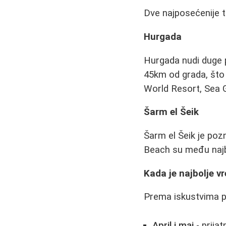
Dve najposećenije tu
Hurgada
Hurgada nudi duge p
45km od grada, što
World Resort, Sea G
Šarm el Šeik
Šarm el Šeik je poz
Beach su među najbo
Kada je najbolje v
Prema iskustvima p
April i maj
- prijat