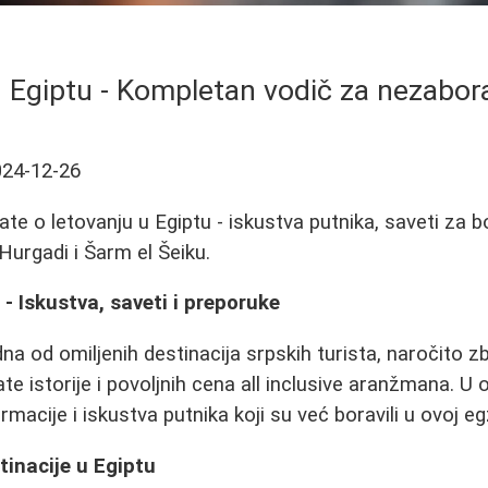
u Egiptu - Kompletan vodič za nezabo
024-12-26
ate o letovanju u Egiptu - iskustva putnika, saveti za 
 Hurgadi i Šarm el Šeiku.
 - Iskustva, saveti i preporuke
dna od omiljenih destinacija srpskih turista, naročito z
e istorije i povoljnih cena all inclusive aranžmana. 
ormacije i iskustva putnika koji su već boravili u ovoj eg
tinacije u Egiptu