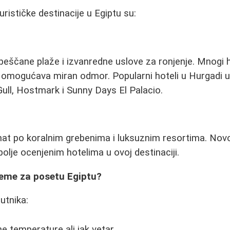
rističke destinacije u Egiptu su:
eščane plaže i izvanredne uslove za ronjenje. Mnogi ho
 omogućava miran odmor. Popularni hoteli u Hurgadi u
ull, Hostmark i Sunny Days El Palacio.
nat po koralnim grebenima i luksuznim resortima. Nov
lje ocenjenim hotelima u ovoj destinaciji.
reme za posetu Egiptu?
utnika:
ne temperature ali jak vetar