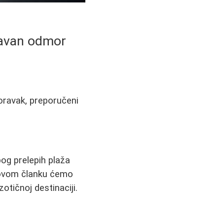
ravan odmor
boravak, preporučeni
bog prelepih plaža
U ovom članku ćemo
zotičnoj destinaciji.