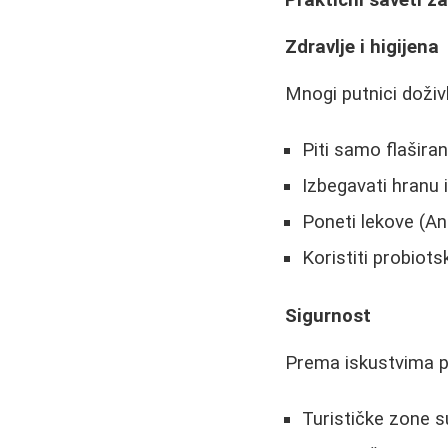
Praktični saveti z
Zdravlje i higijena
Mnogi putnici doživ
Piti samo flašira
Izbegavati hranu 
Poneti lekove (Ant
Koristiti probiot
Sigurnost
Prema iskustvima p
Turističke zone 