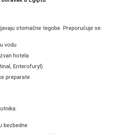
a boravak u Egiptu
ljavaju stomačne tegobe. Preporučuje se:
nu vodu
izvan hotela
inal, Enterofuryl)
ske preparate
utnika:
su bezbedne