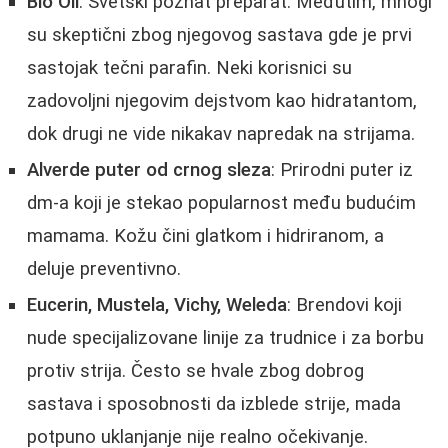
Bio Oil
: Svetski poznat preparat. Međutim, mnogi
su skeptični zbog njegovog sastava gde je prvi
sastojak tečni parafin. Neki korisnici su
zadovoljni njegovim dejstvom kao hidratantom,
dok drugi ne vide nikakav napredak na strijama.
Alverde puter od crnog sleza
: Prirodni puter iz
dm-a koji je stekao popularnost među budućim
mamama. Kožu čini glatkom i hidriranom, a
deluje preventivno.
Eucerin, Mustela, Vichy, Weleda
: Brendovi koji
nude specijalizovane linije za trudnice i za borbu
protiv strija. Često se hvale zbog dobrog
sastava i sposobnosti da izblede strije, mada
potpuno uklanjanje nije realno očekivanje.