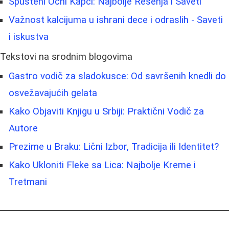
Spušteni Očni Kapci: Najbolje Rešenja i Saveti
Važnost kalcijuma u ishrani dece i odraslih - Saveti
i iskustva
Tekstovi na srodnim blogovima
Gastro vodič za sladokusce: Od savršenih knedli do
osvežavajućih gelata
Kako Objaviti Knjigu u Srbiji: Praktični Vodič za
Autore
Prezime u Braku: Lični Izbor, Tradicija ili Identitet?
Kako Ukloniti Fleke sa Lica: Najbolje Kreme i
Tretmani