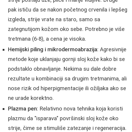
pak ističu da se nakon početnog crvenila i lepšeg
izgleda, strije vrate na staro, samo sa
zategnutijom kožom oko sebe. Potrebno je više
tretmana (6-8), a cena je visoka.
Hemijski piling i mikrodermoabrazija
: Agresivnije
metode koje uklanjaju gornji sloj kože kako bi se
podstaklo obnavljanje. Nekima su dale dobre
rezultate u kombinaciji sa drugim tretmanima, ali
nose rizik od hiperpigmentacije ili ožiljaka ako se
ne urade korektno.
Plazma pen
: Relativno nova tehnika koja koristi
plazmu da "isparava" površinski sloj kože oko
strije, čime se stimuliše zatezanje i regeneracija.