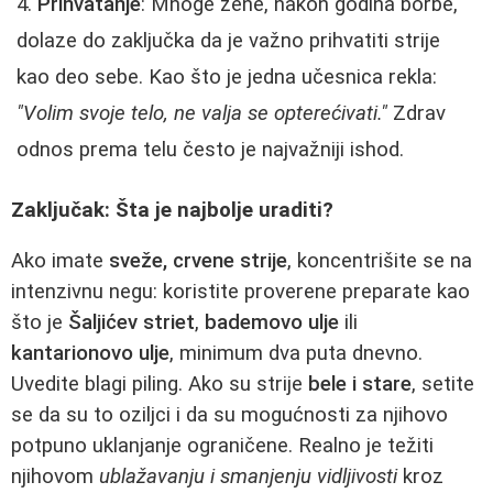
Prihvatanje
: Mnoge žene, nakon godina borbe,
dolaze do zaključka da je važno prihvatiti strije
kao deo sebe. Kao što je jedna učesnica rekla:
"Volim svoje telo, ne valja se opterećivati."
Zdrav
odnos prema telu često je najvažniji ishod.
Zaključak: Šta je najbolje uraditi?
Ako imate
sveže, crvene strije
, koncentrišite se na
intenzivnu negu: koristite proverene preparate kao
što je
Šaljićev striet
,
bademovo ulje
ili
kantarionovo ulje
, minimum dva puta dnevno.
Uvedite blagi piling. Ako su strije
bele i stare
, setite
se da su to oziljci i da su mogućnosti za njihovo
potpuno uklanjanje ograničene. Realno je težiti
njihovom
ublažavanju i smanjenju vidljivosti
kroz