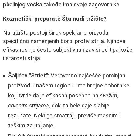
pčelinjeg voska
takođe ima svoje zagovornike.
Kozmetički preparati: Šta nudi tržište?
Na tržištu postoji širok spektar proizvoda
specifično namenjenih borbi protiv strija. Njihova
efikasnost je često subjektivna i zavisi od tipa kože
i starosti strija.
Šaljićev "Striet"
: Verovatno najčešće pominjani
proizvod u našem regionu. Ima brojne pobornike
koji tvrde da je efikasan posebno na
svežim,
crvenim strijama
, dok za bele daje slabije
rezultate. Neki ga smatraju previše masnim i
teškim za upijanje.