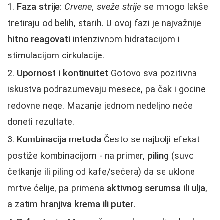
Faza strije
:
Crvene, sveže strije
se mnogo lakše
tretiraju od belih, starih. U ovoj fazi je najvažnije
hitno reagovati
intenzivnom hidratacijom i
stimulacijom cirkulacije.
Upornost i kontinuitet
Gotovo sva pozitivna
iskustva podrazumevaju mesece, pa čak i godine
redovne nege. Mazanje jednom nedeljno neće
doneti rezultate.
Kombinacija metoda
Često se najbolji efekat
postiže kombinacijom - na primer,
piling
(suvo
četkanje ili piling od kafe/sećera) da se uklone
mrtve ćelije, pa primena
aktivnog serumsa ili ulja
,
a zatim
hranjiva krema ili puter
.