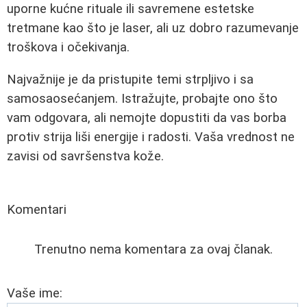
uporne kućne rituale ili savremene estetske
tretmane kao što je laser, ali uz dobro razumevanje
troškova i očekivanja.
Najvažnije je da pristupite temi strpljivo i sa
samosaosećanjem. Istražujte, probajte ono što
vam odgovara, ali nemojte dopustiti da vas borba
protiv strija liši energije i radosti. Vaša vrednost ne
zavisi od savršenstva kože.
Komentari
Trenutno nema komentara za ovaj članak.
Vaše ime: