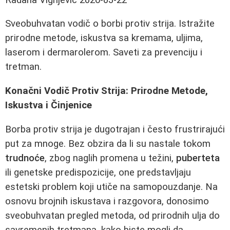
Sveobuhvatan vodič o borbi protiv strija. Istražite
prirodne metode, iskustva sa kremama, uljima,
laserom i dermarolerom. Saveti za prevenciju i
tretman.
Konačni Vodič Protiv Strija: Prirodne Metode,
Iskustva i Činjenice
Borba protiv strija je dugotrajan i često frustrirajući
put za mnoge. Bez obzira da li su nastale tokom
trudnoće
, zbog naglih promena u težini,
puberteta
ili genetske predispozicije, one predstavljaju
estetski problem koji utiče na samopouzdanje. Na
osnovu brojnih iskustava i razgovora, donosimo
sveobuhvatan pregled metoda, od prirodnih ulja do
savremenih tretmana, kako biste mogli da