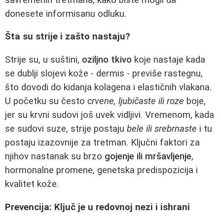
donesete informisanu odluku.
Šta su strije i zašto nastaju?
Strije su, u suštini,
oziljno tkivo
koje nastaje kada
se dublji slojevi kože - dermis - previše rastegnu,
što dovodi do kidanja kolagena i elastičnih vlakana.
U početku su često
crvene, ljubičaste ili roze
boje,
jer su krvni sudovi još uvek vidljivi. Vremenom, kada
se sudovi suze, strije postaju
bele ili srebrnaste
i tu
postaju izazovnije za tretman. Ključni faktori za
njihov nastanak su brzo
gojenje ili mršavljenje
,
hormonalne promene, genetska predispozicija i
kvalitet kože.
Prevencija: Ključ je u redovnoj nezi i ishrani