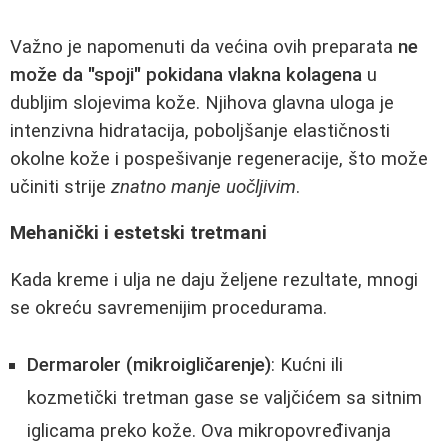
Važno je napomenuti da većina ovih preparata
ne
može da "spoji" pokidana vlakna kolagena
u
dubljim slojevima kože. Njihova glavna uloga je
intenzivna hidratacija, poboljšanje elastičnosti
okolne kože i pospešivanje regeneracije, što može
učiniti strije
znatno manje uočljivim
.
Mehanički i estetski tretmani
Kada kreme i ulja ne daju željene rezultate, mnogi
se okreću savremenijim procedurama.
Dermaroler (mikroigličarenje)
: Kućni ili
kozmetički tretman gase se valjčićem sa sitnim
iglicama preko kože. Ova mikropovređivanja