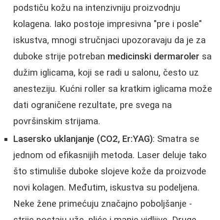
podstiču kožu na intenzivniju proizvodnju
kolagena. Iako postoje impresivna "pre i posle"
iskustva, mnogi stručnjaci upozoravaju da je za
duboke strije potreban
medicinski dermaroler
sa
dužim iglicama, koji se radi u salonu, često uz
anesteziju. Kućni roller sa kratkim iglicama može
dati ograničene rezultate, pre svega na
površinskim strijama.
Lasersko uklanjanje (CO2, Er:YAG)
: Smatra se
jednom od efikasnijih metoda. Laser deluje tako
što stimuliše duboke slojeve kože da proizvode
novi kolagen. Međutim, iskustva su podeljena.
Neke žene primećuju značajno poboljšanje -
strije postaju uže, pliće i manje vidljive. Druge