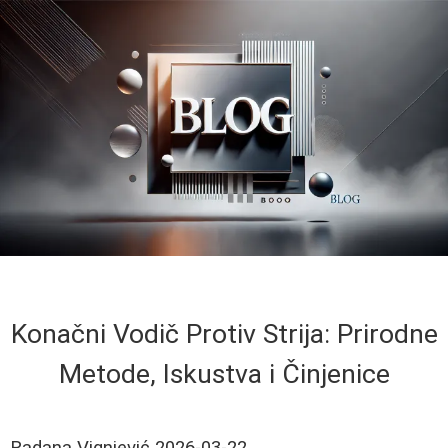
Konačni Vodič Protiv Strija: Prirodne
Metode, Iskustva i Činjenice
Radana Vignjević
2026-03-22