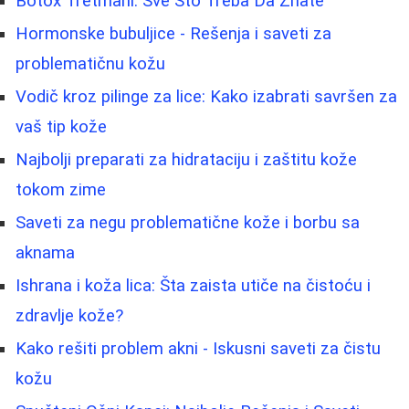
Botox Tretmani: Sve Što Treba Da Znate
Hormonske bubuljice - Rešenja i saveti za
problematičnu kožu
Vodič kroz pilinge za lice: Kako izabrati savršen za
vaš tip kože
Najbolji preparati za hidrataciju i zaštitu kože
tokom zime
Saveti za negu problematične kože i borbu sa
aknama
Ishrana i koža lica: Šta zaista utiče na čistoću i
zdravlje kože?
Kako rešiti problem akni - Iskusni saveti za čistu
kožu