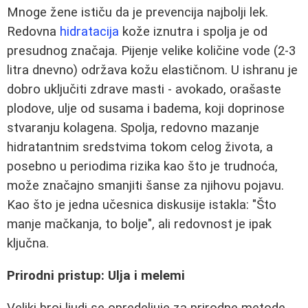
Mnoge žene ističu da je prevencija najbolji lek.
Redovna
hidratacija
kože iznutra i spolja je od
presudnog značaja. Pijenje velike količine vode (2-3
litra dnevno) održava kožu elastičnom. U ishranu je
dobro uključiti zdrave masti - avokado, orašaste
plodove, ulje od susama i badema, koji doprinose
stvaranju kolagena. Spolja, redovno mazanje
hidratantnim sredstvima tokom celog života, a
posebno u periodima rizika kao što je trudnoća,
može značajno smanjiti šanse za njihovu pojavu.
Kao što je jedna učesnica diskusije istakla: "Što
manje mačkanja, to bolje", ali redovnost je ipak
ključna.
Prirodni pristup: Ulja i melemi
Veliki broj ljudi se opredeljuje za prirodne metode,