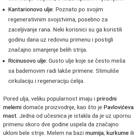
Kantarionovo ulje
: Poznato po svojim
regenerativnim svojstvima, posebno za
zaceljivanje rana. Neki korisnici su ga koristili
godinu dana uz redovnu primenu i postigli
značajno smanjenje belih strija.
Ricinusovo ulje
: Gusto ulje koje se često meša
sa bademovim radi lakše primene. Stimuliše
cirkulaciju i regeneraciju ćelija.
Pored ulja, veliku popularnost imaju i
prirodni
melemi
domaće proizvodnje, kao što je
Pavlovićeva
mast
. Jedna od učesnica je istakla da je uz upornu
primenu skoro dve godine uspela da značajno
ukloni bele strije. Melem na bazi
mumija
,
kurkume
ili