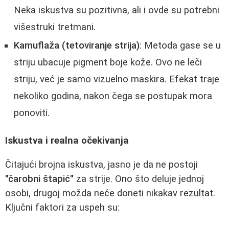
Neka iskustva su pozitivna, ali i ovde su potrebni
višestruki tretmani.
Kamuflaža (tetoviranje strija)
: Metoda gase se u
striju ubacuje pigment boje kože. Ovo ne leči
striju, već je samo vizuelno maskira. Efekat traje
nekoliko godina, nakon čega se postupak mora
ponoviti.
Iskustva i realna očekivanja
Čitajući brojna iskustva, jasno je da ne postoji
"čarobni štapić"
za strije. Ono što deluje jednoj
osobi, drugoj možda neće doneti nikakav rezultat.
Ključni faktori za uspeh su: