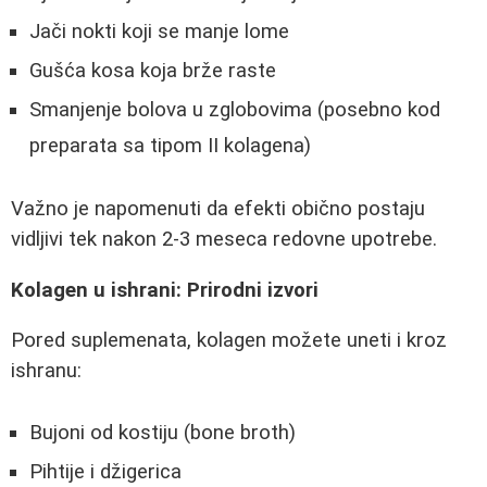
Jači nokti koji se manje lome
Gušća kosa koja brže raste
Smanjenje bolova u zglobovima (posebno kod
preparata sa tipom II kolagena)
Važno je napomenuti da efekti obično postaju
vidljivi tek nakon 2-3 meseca redovne upotrebe.
Kolagen u ishrani: Prirodni izvori
Pored suplemenata, kolagen možete uneti i kroz
ishranu:
Bujoni od kostiju (bone broth)
Pihtije i džigerica