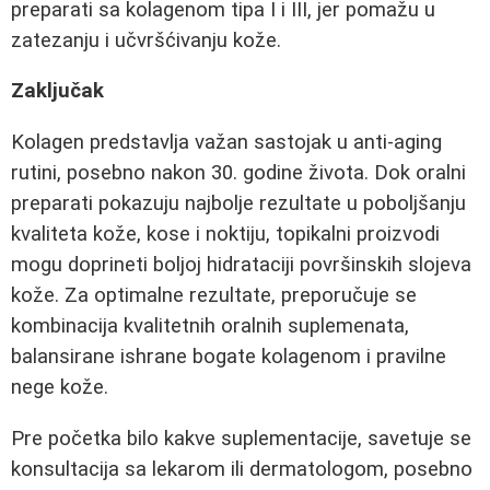
preparati sa kolagenom tipa I i III, jer pomažu u
zatezanju i učvršćivanju kože.
Zaključak
Kolagen predstavlja važan sastojak u anti-aging
rutini, posebno nakon 30. godine života. Dok oralni
preparati pokazuju najbolje rezultate u poboljšanju
kvaliteta kože, kose i noktiju, topikalni proizvodi
mogu doprineti boljoj hidrataciji površinskih slojeva
kože. Za optimalne rezultate, preporučuje se
kombinacija kvalitetnih oralnih suplemenata,
balansirane ishrane bogate kolagenom i pravilne
nege kože.
Pre početka bilo kakve suplementacije, savetuje se
konsultacija sa lekarom ili dermatologom, posebno