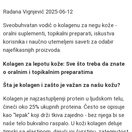
Radana Vignjević
2025-06-12
Sveobuhvatan vodič o kolagenu za negu kože -
oralni suplementi, topikalni preparati, iskustva
korisnika i naučno utemeljeni saveti za odabir
najefikasnijih proizvoda.
Kolagen za lepotu kože: Sve što treba da znate
o oralnim i topikalnim preparatima
Šta je kolagen i zašto je važan za našu kožu?
Kolagen je najzastupljeniji protein u ljudskom telu,
čineći oko 25% ukupnih proteina. Često se opisuje
kao "lepak" koji drži tkiva zajedno - bez njega bi se
naše telo bukvalno raspalo. U koži kolagen deluje
timski sa elastinom, dajući joj čvrstinu, zategnutost