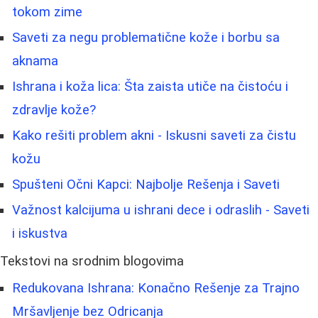
tokom zime
Saveti za negu problematične kože i borbu sa
aknama
Ishrana i koža lica: Šta zaista utiče na čistoću i
zdravlje kože?
Kako rešiti problem akni - Iskusni saveti za čistu
kožu
Spušteni Očni Kapci: Najbolje Rešenja i Saveti
Važnost kalcijuma u ishrani dece i odraslih - Saveti
i iskustva
Tekstovi na srodnim blogovima
Redukovana Ishrana: Konačno Rešenje za Trajno
Mršavljenje bez Odricanja