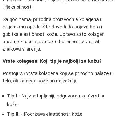
i fleksibilnost.
Sa godinama, prirodna proizvodnja kolagena u
organizmu opada, što dovodi do pojave bora i
gubitka elastičnosti kože. Upravo zato kolagen
postaje ključni sastojak u borbi protiv vidljivih
znakova starenja.
Vrste kolagena: Koji tip je najbolji za kožu?
Postoji 25 vrsta kolagena koji se prirodno nalaze u
telu, ali za negu kože su najvažniji:
Tip I
- Najzastupljeniji, odgovoran za čvrstinu
kože
Tip III
- Podržava elastičnost kože