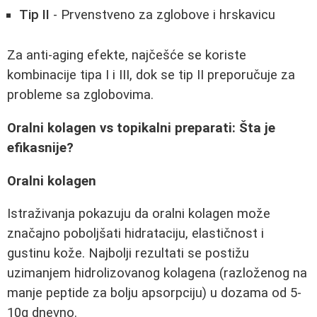
Tip II
- Prvenstveno za zglobove i hrskavicu
Za anti-aging efekte, najčešće se koriste
kombinacije tipa I i III, dok se tip II preporučuje za
probleme sa zglobovima.
Oralni kolagen vs topikalni preparati: Šta je
efikasnije?
Oralni kolagen
Istraživanja pokazuju da oralni kolagen može
značajno poboljšati hidrataciju, elastičnost i
gustinu kože. Najbolji rezultati se postižu
uzimanjem hidrolizovanog kolagena (razloženog na
manje peptide za bolju apsorpciju) u dozama od 5-
10g dnevno.