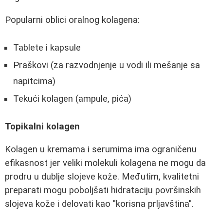
Popularni oblici oralnog kolagena:
Tablete i kapsule
Praškovi (za razvodnjenje u vodi ili mešanje sa
napitcima)
Tekući kolagen (ampule, pića)
Topikalni kolagen
Kolagen u kremama i serumima ima ograničenu
efikasnost jer veliki molekuli kolagena ne mogu da
prodru u dublje slojeve kože. Međutim, kvalitetni
preparati mogu poboljšati hidrataciju površinskih
slojeva kože i delovati kao "korisna prljavština".