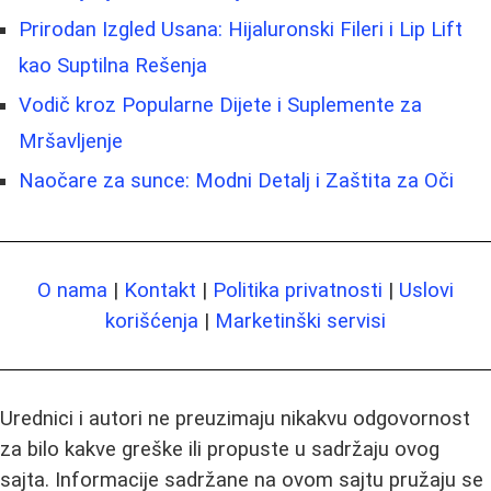
Prirodan Izgled Usana: Hijaluronski Fileri i Lip Lift
kao Suptilna Rešenja
Vodič kroz Popularne Dijete i Suplemente za
Mršavljenje
Naočare za sunce: Modni Detalj i Zaštita za Oči
O nama
|
Kontakt
|
Politika privatnosti
|
Uslovi
korišćenja
|
Marketinški servisi
Urednici i autori ne preuzimaju nikakvu odgovornost
za bilo kakve greške ili propuste u sadržaju ovog
sajta. Informacije sadržane na ovom sajtu pružaju se