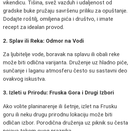
vikendicu. Tišina, svež vazduh i udaljenost od
gradske buke pružaju savršenu priliku za opuštanje.
Dodajte roštilj, omiljena pića i društvo, i imate
recept za idealan provod.
2. Splav ili Reka: Odmor na Vodi
Za ljubitelje vode, boravak na splavu ili obali reke
može biti odlična varijanta. Druženje uz hladno piće,
sunčanje i laganu atmosferu često su sastavni deo
ovakvog iskustva.
3. Izleti u Prirodu: Fruska Gora i Drugi Izbori
Ako volite planinarenje ili šetnje, izlet na Frusku
goru ili neku drugu prirodnu lokaciju može biti
odličan izbor. Porodična druženja uz piknik su česta
pojava tokom ovog praznika.