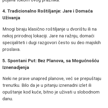
4. Tradicionalno Roštiljanje: Jare i Domaća
Uživanja
Mnogi biraju klasično roštiljanje u dvorištu ili na
nekoj prirodnoj lokaciji. Jare na ražnju, domaći
specijaliteti i dugi razgovori često su deo majskih
proslava.
5. Spontani Put: Bez Planova, sa Mogućnošću
Iznenadjenja
Neki ne prave unapred planove, već se prepuštaju
trenutku. Bilo da je u pitanju iznenadni izlet ili
opuštanje kod kuće, bitno je uživati u slobodnom
danu.