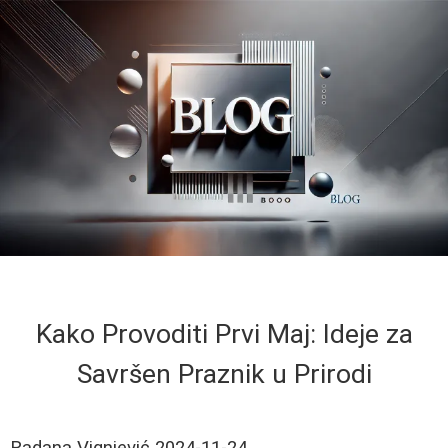
Kako Provoditi Prvi Maj: Ideje za
Savršen Praznik u Prirodi
Radana Vignjević
2024-11-24