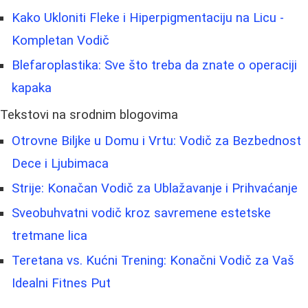
Kako Ukloniti Fleke i Hiperpigmentaciju na Licu -
Kompletan Vodič
Blefaroplastika: Sve što treba da znate o operaciji
kapaka
Tekstovi na srodnim blogovima
Otrovne Biljke u Domu i Vrtu: Vodič za Bezbednost
Dece i Ljubimaca
Strije: Konačan Vodič za Ublažavanje i Prihvaćanje
Sveobuhvatni vodič kroz savremene estetske
tretmane lica
Teretana vs. Kućni Trening: Konačni Vodič za Vaš
Idealni Fitnes Put