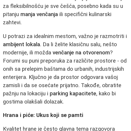
za fleksibilnošću je sve češća, posebno kada su u
pitanju
manja venčanja
ili specifični kulinarski
zahtevi.
U potrazi za idealnim mestom, važno je razmotriti i
ambijent lokala
. Da li želite klasičnu salu, nešto
modernije, ili možda
venčanje na otvorenom
?
Forumi su puni preporuka za različite prostore - od
onih sa prelepim baštama do urbanih, industrijskih
enterijera. Ključno je da prostor odgovara vašoj
zamisli i da se osećate prijatno. Takođe, obratite
pažnju na lokaciju i
parking kapacitete
, kako bi
gostima olakšali dolazak.
Hrana i piće: Ukus koji se pamti
Kvalitet hrane je često glavna tema razgovora