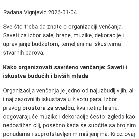
Radana Vignjević
2026-01-04
Sve što treba da znate o organizaciji venčanja.
Saveti za izbor sale, hrane, muzike, dekoracije i
upravljanje budžetom, temeljeni na iskustvima
stvarnih parova.
Kako organizovati savršeno venčanje: Saveti i
iskustva budućih i bivših mlada
Organizacija venčanja je jedno od najuzbudljivijih, ali
i najizazovnijih iskustava u životu para. Izbor
pravog
prostora za svadbu
, kvalitetne hrane,
odgovarajuće muzike i dekoracije često izgleda kao
nedostižan cilj, posebno kada se suočite sa brojnim
ponudama i suprotstavljenim mišljenjima. Kroz ovaj