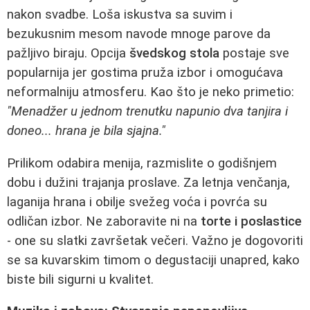
nakon svadbe. Loša iskustva sa suvim i
bezukusnim mesom navode mnoge parove da
pažljivo biraju. Opcija
švedskog stola
postaje sve
popularnija jer gostima pruža izbor i omogućava
neformalniju atmosferu. Kao što je neko primetio:
"Menadžer u jednom trenutku napunio dva tanjira i
doneo... hrana je bila sjajna."
Prilikom odabira menija, razmislite o godišnjem
dobu i dužini trajanja proslave. Za letnja venčanja,
laganija hrana i obilje svežeg voća i povrća su
odličan izbor. Ne zaboravite ni na
torte i poslastice
- one su slatki završetak večeri. Važno je dogovoriti
se sa kuvarskim timom o degustaciji unapred, kako
biste bili sigurni u kvalitet.