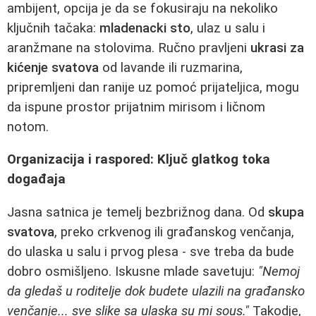
ambijent, opcija je da se fokusiraju na nekoliko
ključnih tačaka:
mladenacki sto
, ulaz u salu i
aranžmane na stolovima. Ručno pravljeni
ukrasi za
kićenje svatova
od lavande ili ruzmarina,
pripremljeni dan ranije uz pomoć prijateljica, mogu
da ispune prostor prijatnim mirisom i ličnom
notom.
Organizacija i raspored: Ključ glatkog toka
događaja
Jasna satnica je temelj bezbrižnog dana. Od
skupa
svatova
, preko crkvenog ili građanskog venčanja,
do ulaska u salu i prvog plesa - sve treba da bude
dobro osmišljeno. Iskusne mlade savetuju:
"Nemoj
da gledaš u roditelje dok budete ulazili na građansko
venčanje... sve slike sa ulaska su mi sous."
Takodje,