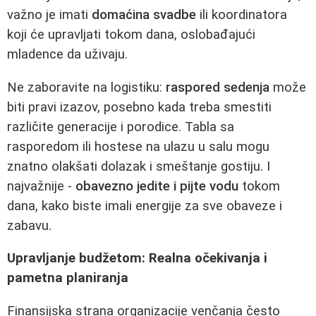
važno je imati
domaćina svadbe
ili koordinatora
koji će upravljati tokom dana, oslobađajući
mladence da uživaju.
Ne zaboravite na logistiku:
raspored sedenja
može
biti pravi izazov, posebno kada treba smestiti
različite generacije i porodice. Tabla sa
rasporedom ili hostese na ulazu u salu mogu
znatno olakšati dolazak i smeštanje gostiju. I
najvažnije -
obavezno jedite i pijte vodu
tokom
dana, kako biste imali energije za sve obaveze i
zabavu.
Upravljanje budžetom: Realna očekivanja i
pametna planiranja
Finansijska strana organizacije venčanja često