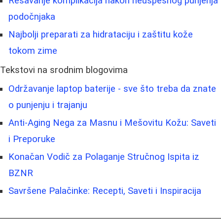
Rešavanje komplikacija nakon neuspešnog punjenja
podočnjaka
Najbolji preparati za hidrataciju i zaštitu kože
tokom zime
Tekstovi na srodnim blogovima
Održavanje laptop baterije - sve što treba da znate
o punjenju i trajanju
Anti-Aging Nega za Masnu i Mešovitu Kožu: Saveti
i Preporuke
Konačan Vodič za Polaganje Stručnog Ispita iz
BZNR
Savršene Palačinke: Recepti, Saveti i Inspiracija