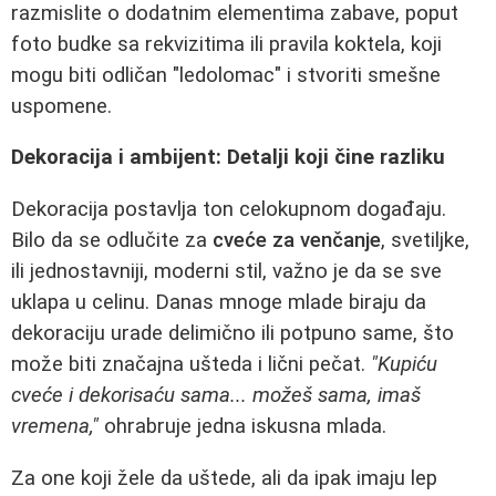
razmislite o dodatnim elementima zabave, poput
foto budke sa rekvizitima ili pravila koktela, koji
mogu biti odličan "ledolomac" i stvoriti smešne
uspomene.
Dekoracija i ambijent: Detalji koji čine razliku
Dekoracija postavlja ton celokupnom događaju.
Bilo da se odlučite za
cveće za venčanje
, svetiljke,
ili jednostavniji, moderni stil, važno je da se sve
uklapa u celinu. Danas mnoge mlade biraju da
dekoraciju urade delimično ili potpuno same, što
može biti značajna ušteda i lični pečat.
"Kupiću
cveće i dekorisaću sama... možeš sama, imaš
vremena,"
ohrabruje jedna iskusna mlada.
Za one koji žele da uštede, ali da ipak imaju lep