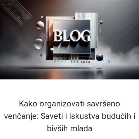
Kako organizovati savršeno
venčanje: Saveti i iskustva budućih i
bivših mlada