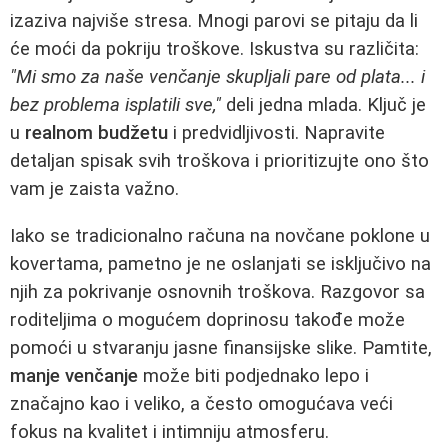
izaziva najviše stresa. Mnogi parovi se pitaju da li
će moći da pokriju troškove. Iskustva su različita:
"Mi smo za naše venčanje skupljali pare od plata... i
bez problema isplatili sve,"
deli jedna mlada. Ključ je
u
realnom budžetu
i predvidljivosti. Napravite
detaljan spisak svih troškova i prioritizujte ono što
vam je zaista važno.
Iako se tradicionalno računa na novčane poklone u
kovertama, pametno je ne oslanjati se isključivo na
njih za pokrivanje osnovnih troškova. Razgovor sa
roditeljima o mogućem doprinosu takođe može
pomoći u stvaranju jasne finansijske slike. Pamtite,
manje venčanje
može biti podjednako lepo i
značajno kao i veliko, a često omogućava veći
fokus na kvalitet i intimniju atmosferu.