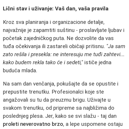
Lični stav i uživanje: Vaš dan, vaša pravila
Kroz sva planiranja i organizacione detalje,
najvažnije je zapamtiti suštinu - proslavljate ljubav i
početak zajedničkog puta. Ne dozvolite da vas
tuđa očekivanja ili zastareli običaji pritisnu.
"Ja sam
zato rešila i presekla: ne interesuju me tuđi zahtevi...
kako budem rekla tako će i sedeti,"
ističe jedna
buduća mlada.
Na sam dan venčanja, pokušajte da se opustite i
prepustite trenutku. Profesionalci koje ste
angažovali su tu da preuzmu brigu. Uživajte u
svakom trenutku, od pripreme sa najbližima do
poslednjeg plesa. Jer, kako se svi slažu - taj dan
proleti neverovatno brzo
, a lepe uspomene ostaju