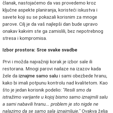
članak, nastojaćemo da vas provedemo kroz
ključne aspekte planiranja, koristeći iskustva i
savete koji su se pokazali korisnim za mnoge
parove. Cilj je da vaš najlepši dan bude upravo
onakav kakvim ste ga zamislili, bez nepotrebnog
stresa i kompromisa.
Izbor prostora: Srce svake svadbe
Prvi i možda najvažniji korak je izbor sale ili
restorana. Mnogi parovi nailaze na izazov kada
žele da
iznajme samo salu
i sami obezbede hranu,
kako bi imali potpunu kontrolu nad kvalitetom. Kao
što je jedan korisnik podelio:
"Resili smo da
istražimo varijante u kojoj bismo samo iznajmili salu
a sami nabavili hranu... problem je sto nigde ne
nalazimo da se samo sala iznajmljuje."
Ovakva želja