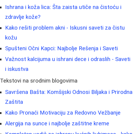
Ishrana i koža lica: Šta zaista utiče na čistoću i
zdravlje kože?
Kako rešiti problem akni - Iskusni saveti za čistu
kožu
Spušteni Očni Kapci: Najbolje Rešenja i Saveti
Važnost kalcijuma u ishrani dece i odraslih - Saveti
i iskustva
Tekstovi na srodnim blogovima
Savršena Bašta: Komšijski Odnosi Biljaka i Prirodna
Zaštita
Kako Pronaći Motivaciju za Redovno Vežbanje
Alergija na sunce i najbolje zaštitne kreme