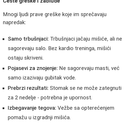
Česte greške i zablude
Mnogi ljudi prave greške koje im sprečavaju
napredak:
Samo trbušnjaci:
Trbušnjaci jačaju mišiće, ali ne
sagorevaju salo. Bez kardio treninga, mišići
ostaju skriveni.
Pojasevi za znojenje:
Ne sagorevaju masti, već
samo izazivaju gubitak vode.
Prebrzi rezultati:
Stomak se ne može zategnuti
za 2 nedelje - potrebna je upornost.
Izbegavanje tegova:
Vežbe sa opterećenjem
pomažu u izgradnji mišića.