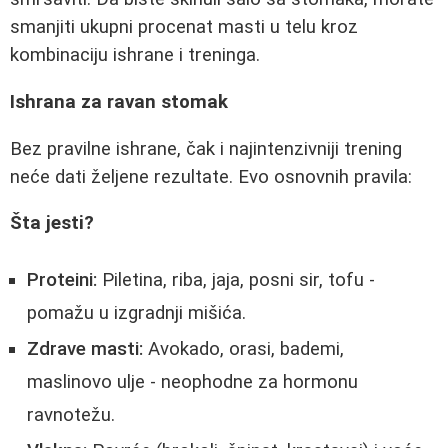
smanjiti ukupni procenat masti u telu kroz
kombinaciju ishrane i treninga.
Ishrana za ravan stomak
Bez pravilne ishrane, čak i najintenzivniji trening
neće dati željene rezultate. Evo osnovnih pravila:
Šta jesti?
Proteini:
Piletina, riba, jaja, posni sir, tofu -
pomažu u izgradnji mišića.
Zdrave masti:
Avokado, orasi, bademi,
maslinovo ulje - neophodne za hormonu
ravnotežu.