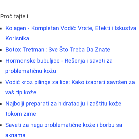
Pročitajte i...
Kolagen - Kompletan Vodič: Vrste, Efekti i Iskustva
Korisnika
Botox Tretmani: Sve Što Treba Da Znate
Hormonske bubuljice - Rešenja i saveti za
problematičnu kožu
Vodič kroz pilinge za lice: Kako izabrati savršen za
vaš tip kože
Najbolji preparati za hidrataciju i zaštitu kože
tokom zime
Saveti za negu problematične kože i borbu sa
aknama