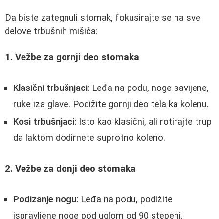
Da biste zategnuli stomak, fokusirajte se na sve
delove trbušnih mišića:
1. Vežbe za gornji deo stomaka
Klasični trbušnjaci:
Leđa na podu, noge savijene,
ruke iza glave. Podižite gornji deo tela ka kolenu.
Kosi trbušnjaci:
Isto kao klasični, ali rotirajte trup
da laktom dodirnete suprotno koleno.
2. Vežbe za donji deo stomaka
Podizanje nogu:
Leđa na podu, podižite
ispravljene noge pod uglom od 90 stepeni.