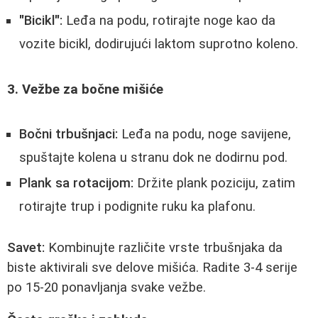
"Bicikl":
Leđa na podu, rotirajte noge kao da
vozite bicikl, dodirujući laktom suprotno koleno.
3. Vežbe za bočne mišiće
Bočni trbušnjaci:
Leđa na podu, noge savijene,
spuštajte kolena u stranu dok ne dodirnu pod.
Plank sa rotacijom:
Držite plank poziciju, zatim
rotirajte trup i podignite ruku ka plafonu.
Savet:
Kombinujte različite vrste trbušnjaka da
biste aktivirali sve delove mišića. Radite 3-4 serije
po 15-20 ponavljanja svake vežbe.