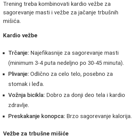
Trening treba kombinovati kardio vežbe za
sagorevanje masti i vežbe za jačanje trbušnih
mišića.
Kardio vežbe
Trčanje:
Najefikasnije za sagorevanje masti
(minimum 3-4 puta nedeljno po 30-45 minuta).
Plivanje:
Odlično za celo telo, posebno za
stomak i leđa.
Vožnja bicikla:
Dobro za donji deo tela i kardio
zdravlje.
Preskakanje konopca:
Brzo sagorevanje kalorija.
Vežbe za trbušne mišiće