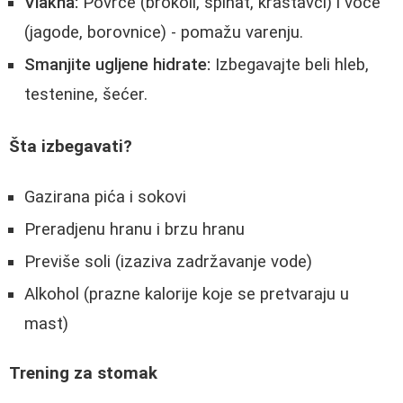
Vlakna:
Povrće (brokoli, špinat, krastavci) i voće
(jagode, borovnice) - pomažu varenju.
Smanjite ugljene hidrate:
Izbegavajte beli hleb,
testenine, šećer.
Šta izbegavati?
Gazirana pića i sokovi
Preradjenu hranu i brzu hranu
Previše soli (izaziva zadržavanje vode)
Alkohol (prazne kalorije koje se pretvaraju u
mast)
Trening za stomak