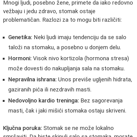
Mnogi ljudi, posebno žene, primete da iako redovno
vežbaju i jedu zdravo, stomak ostaje
problematičan. Razlozi za to mogu biti različiti:
Genetika:
Neki ljudi imaju tendenciju da se salo
taloži na stomaku, a posebno u donjem delu.
Hormoni:
Visok nivo kortizola (hormona stresa)
može dovesti do nakupljanja sala na stomaku.
Nepravilna ishrana:
Unos previše ugljenih hidrata,
gaziranih pića ili nezdravih masti.
Nedovoljno kardio treninga:
Bez sagorevanja
masti, čak i jaki mišići stomaka ostaju skriveni.
Ključna poruka:
Stomak se ne može lokalno
smršaviti. Da biste skinuli salo sa stomaka, morate