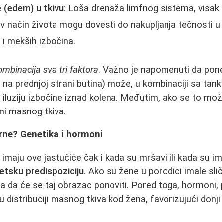
 (edem) u tkivu
: Loša drenaža limfnog sistema, visak
edav način života mogu dovesti do nakupljanja tečnosti 
 i mekših izbočina.
ombinacija sva tri faktora
. Važno je napomenuti da pon
 na prednjoj strani butina) može, u kombinaciji sa tan
i iluziju izbočine iznad kolena. Međutim, ako se to može
ini masnog tkiva.
rne? Genetika i hormoni
imaju ove jastučiće čak i kada su mršavi ili kada su im
etsku predispoziciju
. Ako su žene u porodici imale sl
ća da će se taj obrazac ponoviti. Pored toga, hormoni
 u distribuciji masnog tkiva kod žena, favorizujući donji 