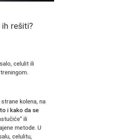
ih rešiti?
lo, celulit ili
 treningom.
a strane kolena, na
 to i kako da se
stučiće" ili
ičajene metode. U
lu, celulitu,