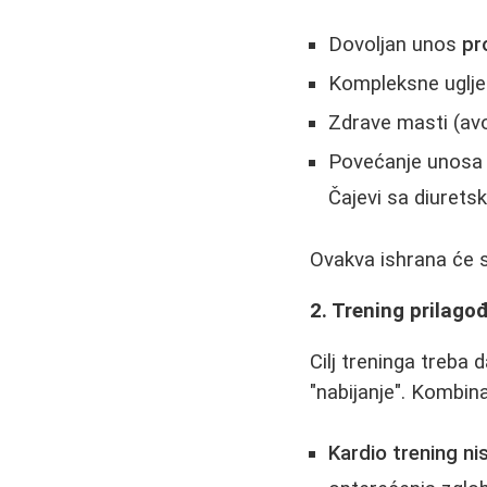
Dovoljan unos
pr
Kompleksne ugljen
Zdrave masti (avo
Povećanje unos
Čajevi sa diurets
Ovakva ishrana će si
2. Trening prilagođ
Cilj treninga treba
"nabijanje". Kombinac
Kardio trening ni