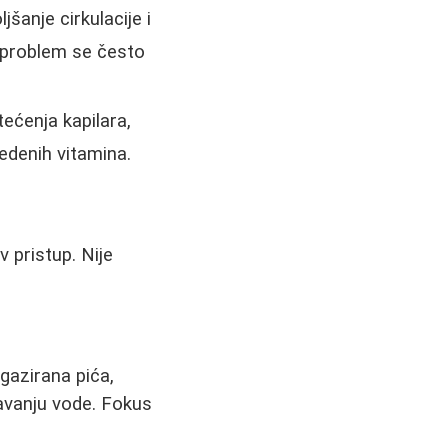
šanje cirkulacije i
, problem se često
ećenja kapilara,
edenih vitamina.
 pristup. Nije
.
 gazirana pića,
avanju vode. Fokus