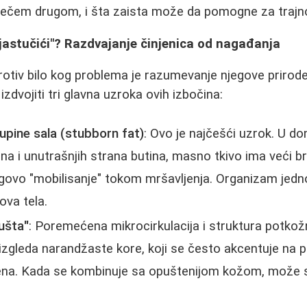
i nečem drugom, i šta zaista može da pomogne za trajn
"jastučići"? Razdvajanje činjenica od nagađanja
protiv bilo kog problema je razumevanje njegove priro
zdvojiti tri glavna uzroka ovih izbočina:
upine sala (stubborn fat)
: Ovo je najčešći uzrok. U do
a i unutrašnjih strana butina, masno tkivo ima veći br
egovo "mobilisanje" tokom mršavljenja. Organizam jedn
ova tela.
pušta"
: Poremećena mikrocirkulacija i struktura potko
zgleda narandžaste kore, koji se često akcentuje na pr
lena. Kada se kombinuje sa opuštenijom kožom, može st