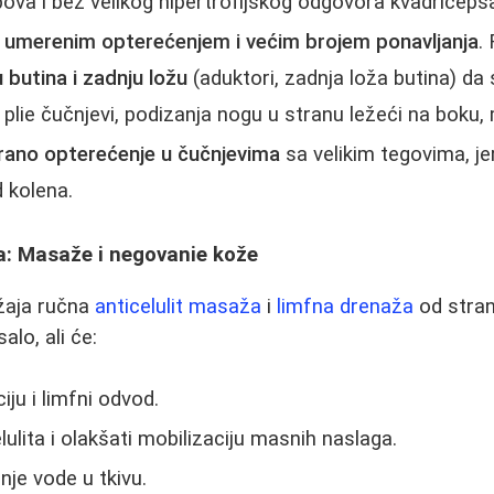
ova i bez velikog hipertrofijskog odgovora kvadriceps
 umerenim opterećenjem i većim brojem ponavljanja
.
 butina i zadnju ložu
(aduktori, zadnja loža butina) da s
plie čučnjevi, podizanja nogu u stranu ležeći na boku,
erano opterećenje u čučnjevima
sa velikim tegovima, j
d kolena.
: Masaže i negovanie kože
ažaja ručna
anticelulit masaža
i
limfna drenaža
od stran
alo, ali će:
iju i limfni odvod.
lulita i olakšati mobilizaciju masnih naslaga.
nje vode u tkivu.