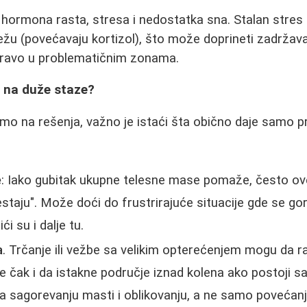
j hormona rasta, stresa i nedostatka sna. Stalan stres
u (povećavaju kortizol), što može doprineti zadržava
upravo u problematičnim zonama.
 na duže staze?
mo na rešenja, važno je istaći šta obično daje samo 
e
: Iako gubitak ukupne telesne mase pomaže, često ov
staju". Može doći do frustrirajuće situacije gde se gor
ći su i dalje tu.
a
. Trčanje ili vežbe sa velikim opterećenjem mogu da ra
čak i da istakne područje iznad kolena ako postoji sa
na sagorevanju masti i oblikovanju, a ne samo povećan