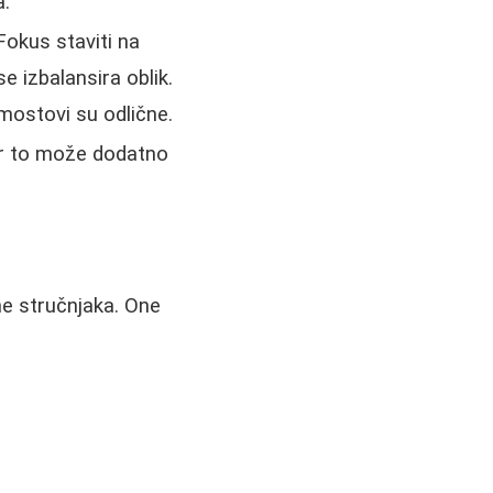
a.
 Fokus staviti na
e izbalansira oblik.
 mostovi su odlične.
er to može dodatno
e stručnjaka. One