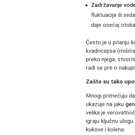
Zadržavanje vode
fluktuacije ili s
daje osećaj otoka
Često je u pitanju
k
kvadricepsa (mišića
preko njega, stvorit
radi se pre o nakup
Zašto su tako upo
Mnogi primećuju da 
ukazuje na jaku
gen
velika je verovatno
igraju ključnu ulogu
kukove i kolena.