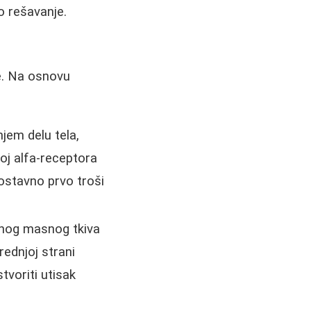
o rešavanje.
de. Na osnovu
njem delu tela,
oj alfa-receptora
ostavno prvo troši
žnog masnog tkiva
ednjoj strani
voriti utisak