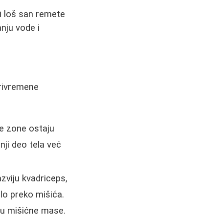
 i loš san remete
nju vode i
privremene
e zone ostaju
nji deo tela već
zviju kvadriceps,
lo preko mišića.
ju mišićne mase.