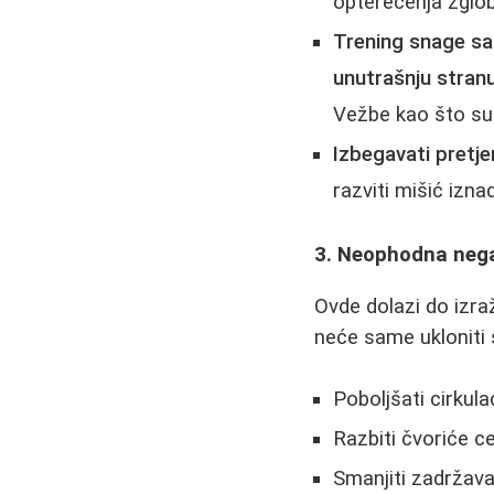
opterećenja zglob
Trening snage sa
unutrašnju stranu
Vežbe kao što su 
Izbegavati pretj
razviti mišić izna
3. Neophodna nega
Ovde dolazi do izr
neće same ukloniti s
Poboljšati cirkulac
Razbiti čvoriće ce
Smanjiti zadržava