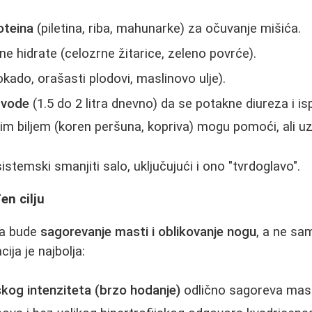
oteina
(piletina, riba, mahunarke) za očuvanje mišića.
e hidrate (celozrne žitarice, zeleno povrće).
kado, orašasti plodovi, maslinovo ulje).
a
vode
(1.5 do 2 litra dnevno) da se potakne diureza i isp
kim biljem (koren peršuna, kopriva) mogu pomoći, ali u
stemski smanjiti salo, uključujući i ono "tvrdoglavo".
en cilju
 da bude
sagorevanje masti i oblikovanje nogu
, a ne sa
ija je najbolja:
skog intenziteta (brzo hodanje)
odlično sagoreva mast