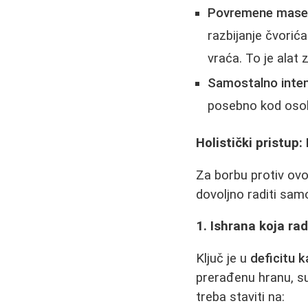
Povremene mas
razbijanje čvorić
vraća. To je alat 
Samostalno intenz
posebno kod osoba
Holistički pristup
Za borbu protiv ovo
dovoljno raditi sam
1. Ishrana koja ra
Ključ je u
deficitu k
prerađenu hranu, su
treba staviti na: