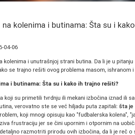
 na kolenima i butinama: Šta su i kako 
6-04-06
kolenima i unutrašnjoj strani butina. Da li je u pitanju sa
ako se trajno rešiti ovog problema masom, ishranom i
ma i butinama: Šta su i kako ih trajno rešiti?
oji su primetili tvrdnju ili mekani izbočina iznad ili s
utina, verovatno ste se već hiljadu puta zapitali:
šta je
problem, koji mnogi opisuju kao "fudbalerska kolena", "ja
aziva frustraciju jer se čini upornim i otpornim na uob
aljno razmotriti prirodu ovih izbočina, da li je reč o sa