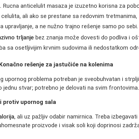
e
. Rucna anticelulit masaza je izuzetno korisna za pobolj
a celulita, ali ako se prestane sa redovnim tretmanima
za upravljanje, a ne nužno trajno rešenje samo po sebi.
ivno trljanje
bez znanja može dovesti do podliva i ošt
 sa osetljivijim krvnim sudovima ili nedostatkom odr
: Konačno rešenje za jastučiće na kolenima
g upornog problema potreban je sveobuhvatan i strpljiv
o jednu stvar; potrebno je delovati na svim frontovima
di protiv upornog sala
alorija
, ali uz pažljiv odabir namirnica. Treba izbegavati
homesnate proizvode i visak soli koji doprinosi zadrž