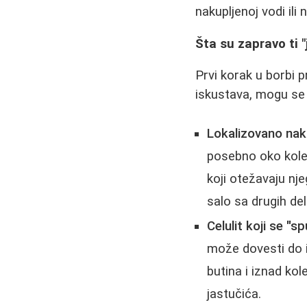
nakupljenoj vodi il
Šta su zapravo ti 
Prvi korak u borbi 
iskustava, mogu se i
Lokalizovano nak
posebno oko kolen
koji otežavaju nj
salo sa drugih del
Celulit koji se "s
može dovesti do i
butina i iznad ko
jastučića.