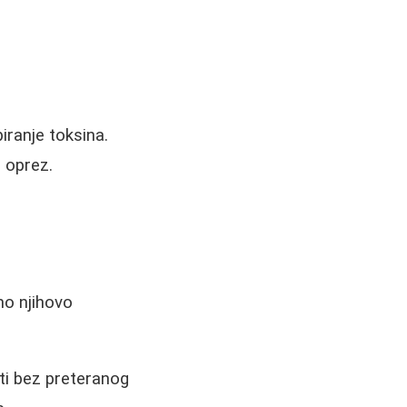
iranje toksina.
z oprez.
mo njihovo
i bez preteranog