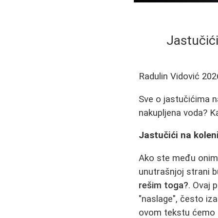
Jastučići
Radulin Vidović
202
Sve o jastučićima na 
nakupljena voda? K
Jastučići na koleni
Ako ste među onima k
unutrašnjoj strani b
rešim toga?
. Ovaj 
"naslage", često iz
ovom tekstu ćemo det