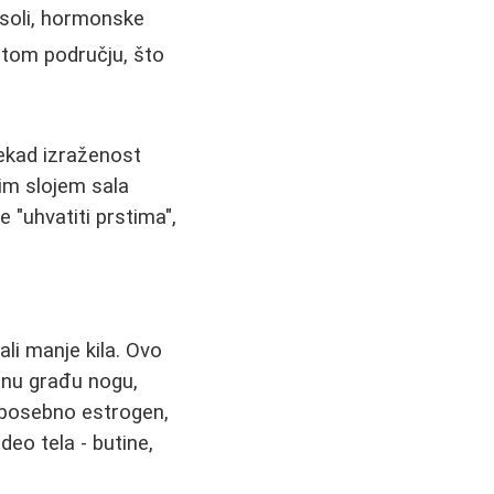
 soli, hormonske
u tom području, što
ekad izraženost
kim slojem sala
 "uhvatiti prstima",
ali manje kila. Ovo
ičnu građu nogu,
, posebno estrogen,
deo tela - butine,