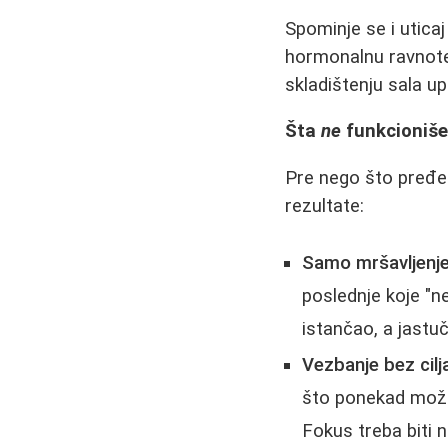
Spominje se i utica
hormonalnu ravnotež
skladištenju sala 
Šta
ne
funkcioniše
Pre nego što pređe
rezultate:
Samo mršavljenj
poslednje koje "ne
istančao, a jastuči
Vezbanje bez cilj
što ponekad može 
Fokus treba biti 