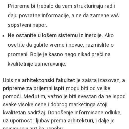
Pripreme bi trebalo da vam strukturiraju rad i
daju povratne informacije, a ne da zamene vaš
sopstveni napor.
Ne ostanite u lošem sistemu iz inercije.
Ako
osetite da gubite vreme i novac, razmislite o
promeni. Bolje je kasno nego nikad preći na
kvalitetnije usmeravanje.
Upis na
arhitektonski fakultet
je zaista izazovan, a
pripreme za prijemni ispit
mogu biti od velike
pomoći. Međutim, važno je biti svestan da ne ispod
svake visoke cene i dobrog marketinga stoji
kvalitetan sadržaj. Donošenje informisane odluke,
uz upornost i ljubav prema
arhitekturi
, i dalje je
najsigurniji put ka uspehu.