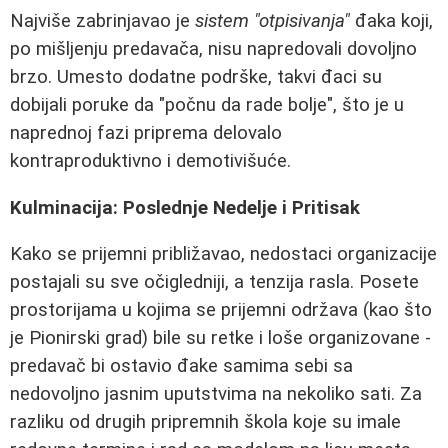
Najviše zabrinjavao je
sistem "otpisivanja"
đaka koji,
po mišljenju predavača, nisu napredovali dovoljno
brzo. Umesto dodatne podrške, takvi đaci su
dobijali poruke da "počnu da rade bolje", što je u
naprednoj fazi priprema delovalo
kontraproduktivno i demotivišuće.
Kulminacija: Poslednje Nedelje i Pritisak
Kako se prijemni približavao, nedostaci organizacije
postajali su sve očigledniji, a tenzija rasla. Posete
prostorijama u kojima se prijemni održava (kao što
je Pionirski grad) bile su retke i loše organizovane -
predavač bi ostavio đake samima sebi sa
nedovoljno jasnim uputstvima na nekoliko sati. Za
razliku od drugih pripremnih škola koje su imale