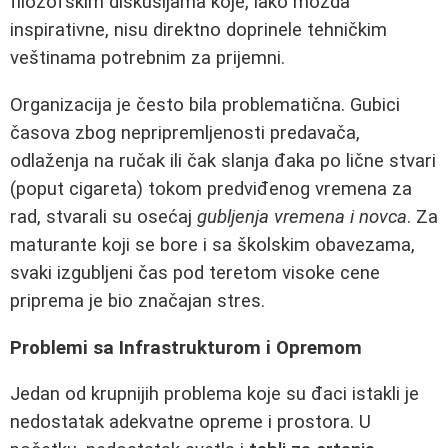
filozofskim diskusijama koje, iako možda
inspirativne, nisu direktno doprinele tehničkim
veštinama potrebnim za prijemni.
Organizacija je često bila problematična. Gubici
časova zbog nepripremljenosti predavača,
odlaženja na ručak ili čak slanja đaka po lične stvari
(poput cigareta) tokom predviđenog vremena za
rad, stvarali su osećaj
gubljenja vremena i novca
. Za
maturante koji se bore i sa školskim obavezama,
svaki izgubljeni čas pod teretom visoke cene
priprema je bio značajan stres.
Problemi sa Infrastrukturom i Opremom
Jedan od krupnijih problema koje su đaci istakli je
nedostatak adekvatne opreme i prostora. U