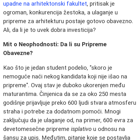
upadne na arhitektonski fakultet
, pritisak je
ogroman, konkurencija žestoka, a ulaganje u
pripreme za arhitekturu postaje gotovo obavezno.
Ali, da li je to uvek dobra investicija?
Mit o Neophodnosti: Da li su Pripreme
Obavezne?
Kao što je jedan student podelio, "skoro je
nemoguće naći nekog kandidata koji nije išao na
pripreme". Ovaj stav je duboko ukorenjen među
maturantima. Činjenica da se za oko 250 mesta
godišnje prijavljuje preko 600 ljudi stvara atmosferu
straha i potrebe za dodatnom pomoći. Mnogi
zaključuju da je ulaganje od, na primer, 600 evra za
devetomesečne pripreme
isplativo
u odnosu na
šansu za upis. Međutim, pitanje koje se postavlja