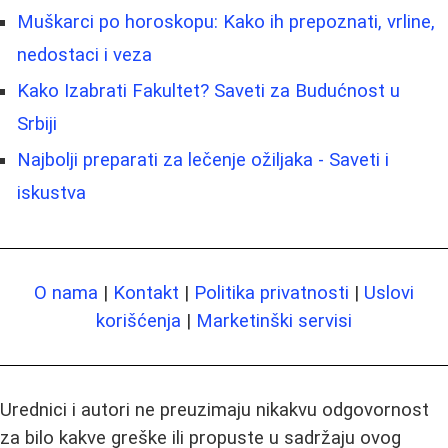
Muškarci po horoskopu: Kako ih prepoznati, vrline,
nedostaci i veza
Kako Izabrati Fakultet? Saveti za Budućnost u
Srbiji
Najbolji preparati za lečenje ožiljaka - Saveti i
iskustva
O nama
|
Kontakt
|
Politika privatnosti
|
Uslovi
korišćenja
|
Marketinški servisi
Urednici i autori ne preuzimaju nikakvu odgovornost
za bilo kakve greške ili propuste u sadržaju ovog