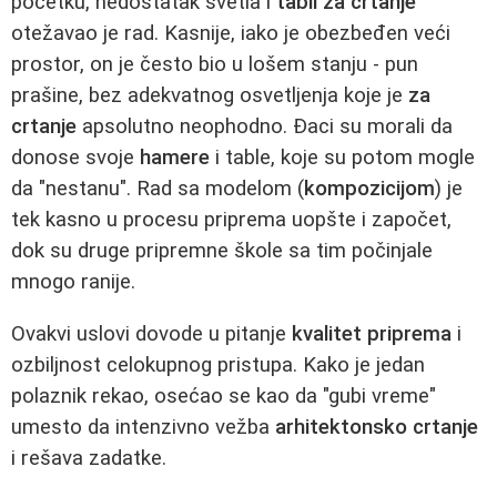
početku, nedostatak svetla i
tabli za crtanje
otežavao je rad. Kasnije, iako je obezbeđen veći
prostor, on je često bio u lošem stanju - pun
prašine, bez adekvatnog osvetljenja koje je
za
crtanje
apsolutno neophodno. Đaci su morali da
donose svoje
hamere
i table, koje su potom mogle
da "nestanu". Rad sa modelom (
kompozicijom
) je
tek kasno u procesu priprema uopšte i započet,
dok su druge pripremne škole sa tim počinjale
mnogo ranije.
Ovakvi uslovi dovode u pitanje
kvalitet priprema
i
ozbiljnost celokupnog pristupa. Kako je jedan
polaznik rekao, osećao se kao da "gubi vreme"
umesto da intenzivno vežba
arhitektonsko crtanje
i rešava zadatke.