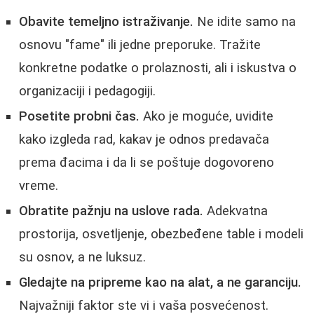
Obavite temeljno istraživanje.
Ne idite samo na
osnovu "fame" ili jedne preporuke. Tražite
konkretne podatke o prolaznosti, ali i iskustva o
organizaciji i pedagogiji.
Posetite probni čas.
Ako je moguće, uvidite
kako izgleda rad, kakav je odnos predavača
prema đacima i da li se poštuje dogovoreno
vreme.
Obratite pažnju na uslove rada.
Adekvatna
prostorija, osvetljenje, obezbeđene table i modeli
su osnov, a ne luksuz.
Gledajte na pripreme kao na alat, a ne garanciju.
Najvažniji faktor ste vi i vaša posvećenost.