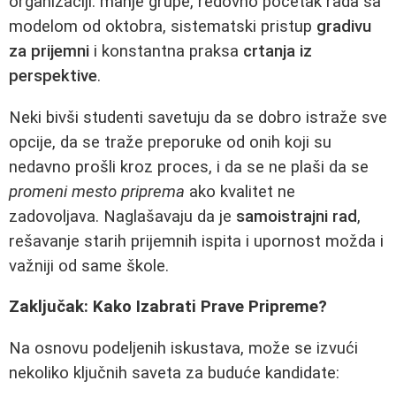
organizaciji: manje grupe, redovno početak rada sa
modelom od oktobra, sistematski pristup
gradivu
za prijemni
i konstantna praksa
crtanja iz
perspektive
.
Neki bivši studenti savetuju da se dobro istraže sve
opcije, da se traže preporuke od onih koji su
nedavno prošli kroz proces, i da se ne plaši da se
promeni mesto priprema
ako kvalitet ne
zadovoljava. Naglašavaju da je
samoistrajni rad
,
rešavanje starih prijemnih ispita i upornost možda i
važniji od same škole.
Zaključak: Kako Izabrati Prave Pripreme?
Na osnovu podeljenih iskustava, može se izvući
nekoliko ključnih saveta za buduće kandidate: