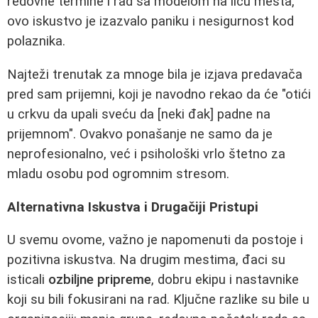
redovne termine i rad sa modelom na licu mesta,
ovo iskustvo je izazvalo paniku i nesigurnost kod
polaznika.
Najteži trenutak za mnoge bila je izjava predavača
pred sam prijemni, koji je navodno rekao da će "otići
u crkvu da upali sveću da [neki đak] padne na
prijemnom". Ovakvo ponašanje ne samo da je
neprofesionalno, već i psihološki vrlo štetno za
mladu osobu pod ogromnim stresom.
Alternativna Iskustva i Drugačiji Pristupi
U svemu ovome, važno je napomenuti da postoje i
pozitivna iskustva. Na drugim mestima, đaci su
isticali
ozbiljne pripreme
, dobru ekipu i nastavnike
koji su bili fokusirani na rad. Ključne razlike su bile u