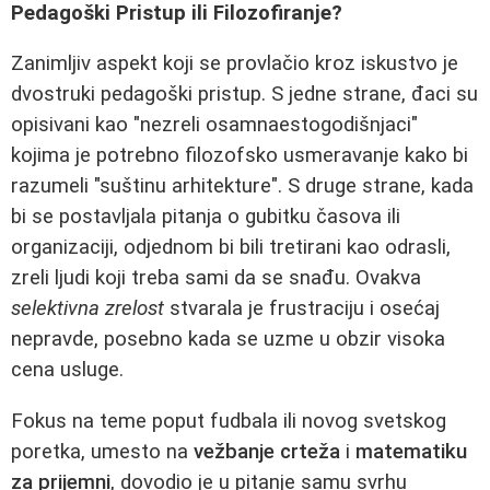
Pedagoški Pristup ili Filozofiranje?
Zanimljiv aspekt koji se provlačio kroz iskustvo je
dvostruki pedagoški pristup. S jedne strane, đaci su
opisivani kao "nezreli osamnaestogodišnjaci"
kojima je potrebno filozofsko usmeravanje kako bi
razumeli "suštinu arhitekture". S druge strane, kada
bi se postavljala pitanja o gubitku časova ili
organizaciji, odjednom bi bili tretirani kao odrasli,
zreli ljudi koji treba sami da se snađu. Ovakva
selektivna zrelost
stvarala je frustraciju i osećaj
nepravde, posebno kada se uzme u obzir visoka
cena usluge.
Fokus na teme poput fudbala ili novog svetskog
poretka, umesto na
vežbanje crteža
i
matematiku
za prijemni
, dovodio je u pitanje samu svrhu