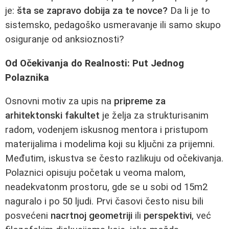
je:
šta se zapravo dobija za te novce?
Da li je to
sistemsko, pedagoško usmeravanje ili samo skupo
osiguranje od anksioznosti?
Od Očekivanja do Realnosti: Put Jednog
Polaznika
Osnovni motiv za upis na
pripreme za
arhitektonski fakultet
je želja za strukturisanim
radom, vodenjem iskusnog mentora i pristupom
materijalima i modelima koji su ključni za prijemni.
Međutim, iskustva se često razlikuju od očekivanja.
Polaznici opisuju početak u veoma malom,
neadekvatonm prostoru, gde se u sobi od 15m2
naguralo i po 50 ljudi. Prvi časovi često nisu bili
posvećeni
nacrtnoj geometriji
ili
perspektivi
, već