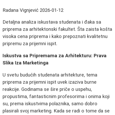
Radana Vignjević
2026-01-12
Detaljna analiza iskustava studenata i đaka sa
priprema za arhitektonski fakultet. Šta zaista košta
visoka cena priprema i kako prepoznati kvalitetnu
pripremu za prijemni ispit.
Iskustva sa Pripremama za Arhitekturu: Prava
Slika Iza Marketinga
U svetu budućih studenata arhitekture, tema
priprema za prijemni ispit uvek izaziva burne
reakcije. Godinama se šire priče o uspehu,
propustima, fantasticnim profesorima i onima koji
su, prema iskustvima polaznika, samo dobro
plasirali svoj marketing. Kada se radi o tome da se