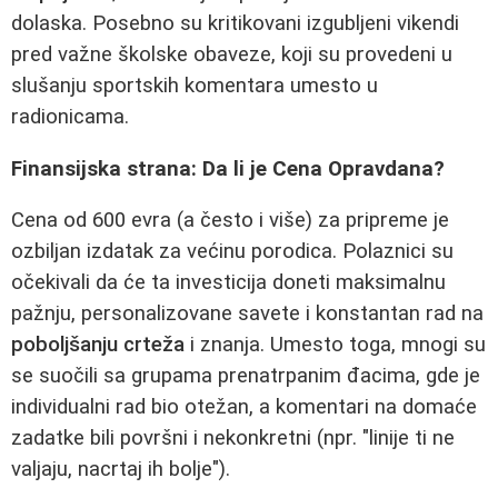
dolaska. Posebno su kritikovani izgubljeni vikendi
pred važne školske obaveze, koji su provedeni u
slušanju sportskih komentara umesto u
radionicama.
Finansijska strana: Da li je Cena Opravdana?
Cena od 600 evra (a često i više) za pripreme je
ozbiljan izdatak za većinu porodica. Polaznici su
očekivali da će ta investicija doneti maksimalnu
pažnju, personalizovane savete i konstantan rad na
poboljšanju crteža
i znanja. Umesto toga, mnogi su
se suočili sa grupama prenatrpanim đacima, gde je
individualni rad bio otežan, a komentari na domaće
zadatke bili površni i nekonkretni (npr. "linije ti ne
valjaju, nacrtaj ih bolje").