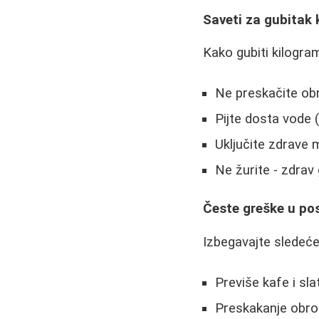
Saveti za gubitak
Kako gubiti kilogra
Ne preskačite obro
Pijte dosta vode (
Uključite zdrave m
Ne žurite - zdrav 
Česte greške u po
Izbegavajte sledeće
Previše kafe i sla
Preskakanje obro