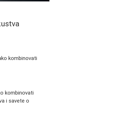
skustva
Kako kombinovati
ko kombinovati
va i savete o