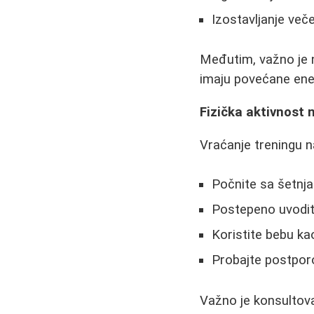
Izostavljanje več
Međutim, važno je n
imaju povećane ene
Fizička aktivnost 
Vraćanje treningu 
Počnite sa šetnj
Postepeno uvodit
Koristite bebu ka
Probajte postporo
Važno je konsultova