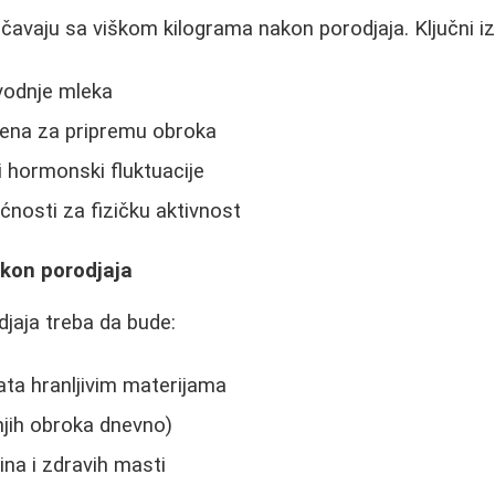
vaju sa viškom kilograma nakon porodjaja. Ključni iza
vodnje mleka
ena za pripremu obroka
 hormonski fluktuacije
nosti za fizičku aktivnost
akon porodjaja
jaja treba da bude:
ata hranljivim materijama
jih obroka dnevno)
ina i zdravih masti