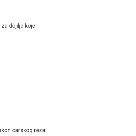
a dojilje koje
nakon carskog reza.