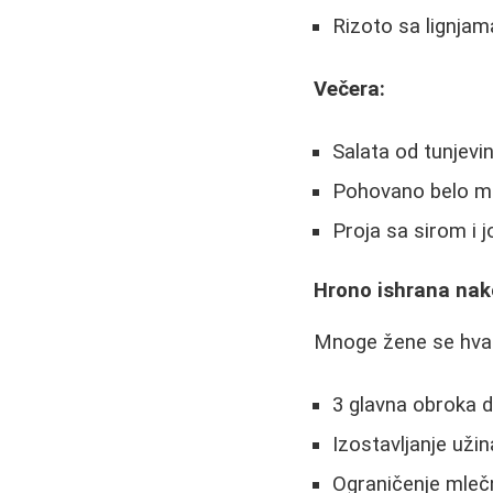
Rizoto sa lignjam
Večera:
Salata od tunjevi
Pohovano belo m
Proja sa sirom i 
Hrono ishrana nak
Mnoge žene se hvata
3 glavna obroka 
Izostavljanje uži
Ograničenje mleč