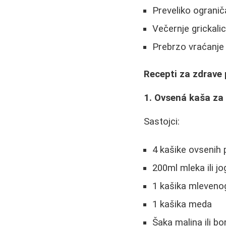
Preveliko ogranič
Večernje grickali
Prebrzo vraćanje 
Recepti za zdrave
1. Ovsená kaša za 
Sastojci:
4 kašike ovsenih 
200ml mleka ili jo
1 kašika mleveno
1 kašika meda
Šaka malina ili b