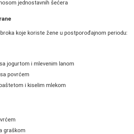
nosom jednostavnih šećera
hrane
obroka koje koriste žene u postporođajnom periodu:
 sa jogurtom i mlevenim lanom
a sa povrćem
 paštetom i kiselim mlekom
ovrćem
sa graškom