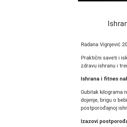
Ishran
Radana Vignjević
2
Praktični saveti i 
zdravu ishranu i tre
Ishrana i fitnes na
Gubitak kilograma 
dojenje, brigu o be
postporođajnoj ishra
Izazovi postporođ