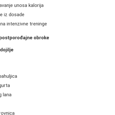
avanje unosa kalorija
ce iz dosade
na intenzivne treninge
 postporođajne obroke
dojilje
pahuljica
gurta
g lana
orovnica