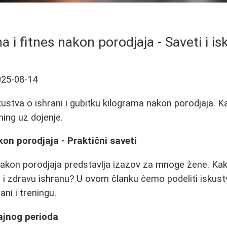
a i fitnes nakon porodjaja - Saveti i i
025-08-14
iskustva o ishrani i gubitku kilograma nakon porodjaja. 
ning uz dojenje.
kon porodjaja - Praktični saveti
nakon porodjaja predstavlja izazov za mnoge žene. Ka
bi i zdravu ishranu? U ovom članku ćemo podeliti iskust
ni i treningu.
ajnog perioda