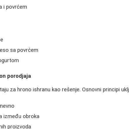
a i povrćem
ne
eso sa povrćem
jogurtom
on porodjaja
ju za hrono ishranu kao rešenje. Osnovni principi uklj
dnevno
na između obroka
nih proizvoda