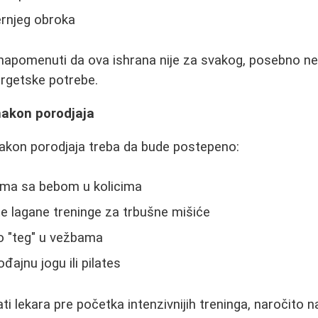
ernjeg obroka
apomenuti da ova ishrana nije za svakog, posebno ne z
rgetske potrebe.
nakon porodjaja
nakon porodjaja treba da bude postepeno:
ama sa bebom u kolicima
e lagane treninge za trbušne mišiće
o "teg" u vežbama
đajnu jogu ili pilates
ti lekara pre početka intenzivnijih treninga, naročito 