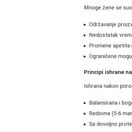
Mnoge žene se suoča
Održavanje proiz
Nedostatak vrem
Promene apetita i
Ograničene moguć
Principi ishrane n
Ishrana nakon porod
Balansirana i bog
Redovna (5-6 man
Sa dovoljno prote