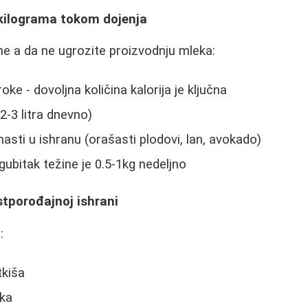
 kilograma tokom dojenja
me a da ne ugrozite proizvodnju mleka:
ke - dovoljna količina kalorija je ključna
2-3 litra dnevno)
asti u ishranu (orašasti plodovi, lan, avokado)
gubitak težine je 0.5-1kg nedeljno
stporođajnoj ishrani
:
tkiša
ka