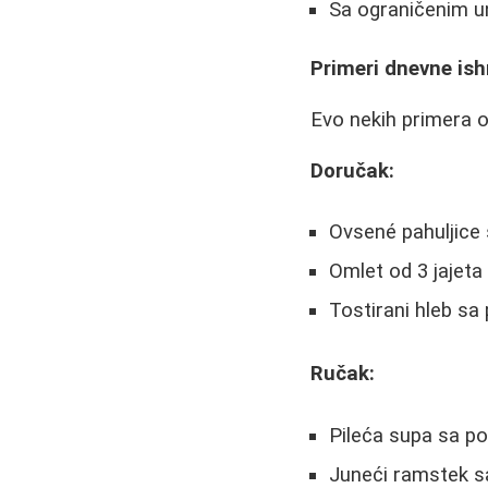
Sa ograničenim u
Primeri dnevne is
Evo nekih primera 
Doručak:
Ovsené pahuljice
Omlet od 3 jajet
Tostirani hleb sa
Ručak:
Pileća supa sa p
Juneći ramstek 