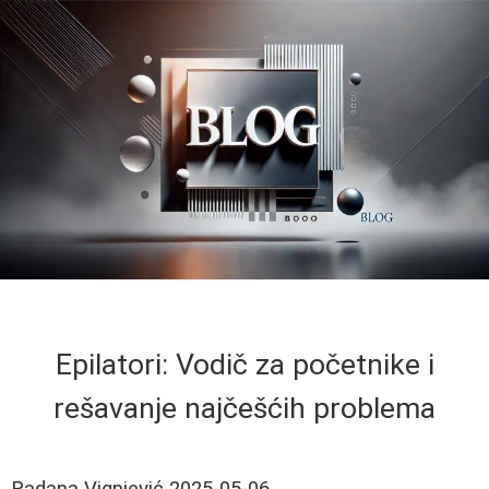
Epilatori: Vodič za početnike i
rešavanje najčešćih problema
Radana Vignjević
2025-05-06