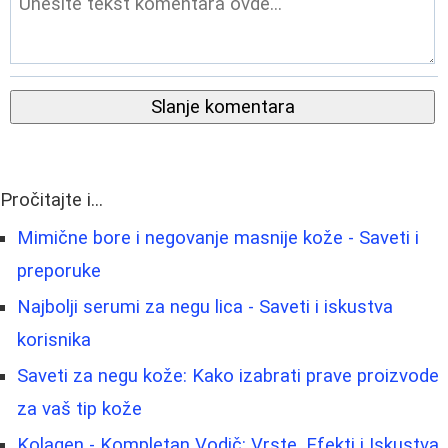
Slanje komentara
Pročitajte i...
Mimične bore i negovanje masnije kože - Saveti i
preporuke
Najbolji serumi za negu lica - Saveti i iskustva
korisnika
Saveti za negu kože: Kako izabrati prave proizvode
za vaš tip kože
Kolagen - Kompletan Vodič: Vrste, Efekti i Iskustva