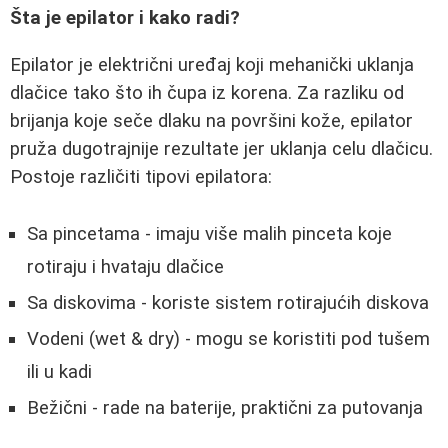
Šta je epilator i kako radi?
Epilator je električni uređaj koji mehanički uklanja
dlačice tako što ih čupa iz korena. Za razliku od
brijanja koje seče dlaku na površini kože, epilator
pruža dugotrajnije rezultate jer uklanja celu dlačicu.
Postoje različiti tipovi epilatora:
Sa pincetama - imaju više malih pinceta koje
rotiraju i hvataju dlačice
Sa diskovima - koriste sistem rotirajućih diskova
Vodeni (wet & dry) - mogu se koristiti pod tušem
ili u kadi
Bežični - rade na baterije, praktični za putovanja