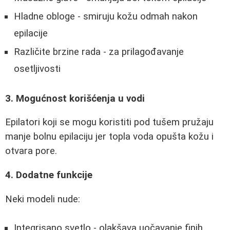
Hladne obloge - smiruju kožu odmah nakon
epilacije
Različite brzine rada - za prilagođavanje
osetljivosti
3. Mogućnost korišćenja u vodi
Epilatori koji se mogu koristiti pod tušem pružaju
manje bolnu epilaciju jer topla voda opušta kožu i
otvara pore.
4. Dodatne funkcije
Neki modeli nude:
Integrisano svetlo - olakšava uočavanje finih