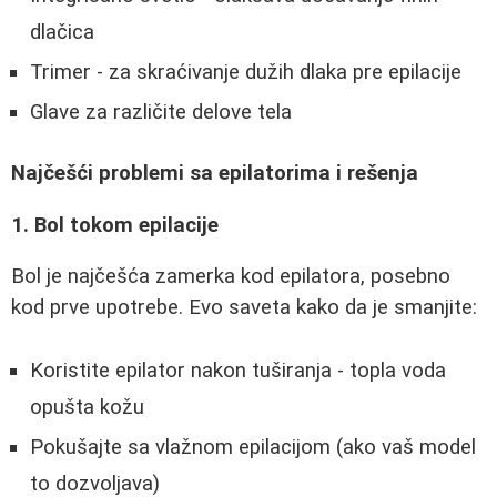
dlačica
Trimer - za skraćivanje dužih dlaka pre epilacije
Glave za različite delove tela
Najčešći problemi sa epilatorima i rešenja
1. Bol tokom epilacije
Bol je najčešća zamerka kod epilatora, posebno
kod prve upotrebe. Evo saveta kako da je smanjite:
Koristite epilator nakon tuširanja - topla voda
opušta kožu
Pokušajte sa vlažnom epilacijom (ako vaš model
to dozvoljava)