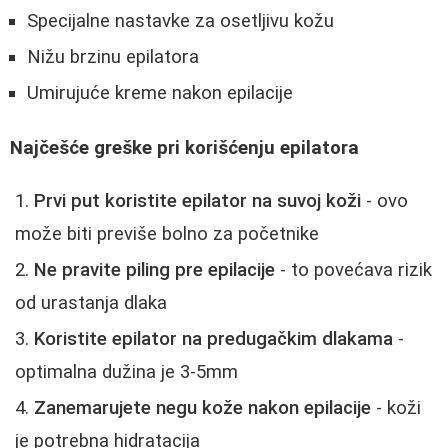
Specijalne nastavke za osetljivu kožu
Nižu brzinu epilatora
Umirujuće kreme nakon epilacije
Najčešće greške pri korišćenju epilatora
Prvi put koristite epilator na suvoj koži
- ovo
može biti previše bolno za početnike
Ne pravite piling pre epilacije
- to povećava rizik
od urastanja dlaka
Koristite epilator na predugačkim dlakama
-
optimalna dužina je 3-5mm
Zanemarujete negu kože nakon epilacije
- koži
je potrebna hidratacija