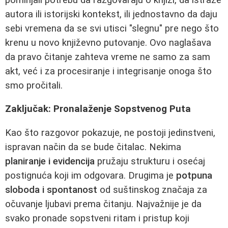
autora ili istorijski kontekst, ili jednostavno da daju
sebi vremena da se svi utisci "slegnu" pre nego što
krenu u novo književno putovanje. Ovo naglašava
da pravo čitanje zahteva vreme ne samo za sam
akt, već i za procesiranje i integrisanje onoga što
smo pročitali.
Zaključak: Pronalaženje Sopstvenog Puta
Kao što razgovor pokazuje, ne postoji jedinstveni,
ispravan način da se bude čitalac. Nekima
planiranje i evidencija
pružaju strukturu i osećaj
postignuća koji im odgovara. Drugima je
potpuna
sloboda i spontanost
od suštinskog značaja za
očuvanje ljubavi prema čitanju. Najvažnije je da
svako pronade sopstveni ritam i pristup koji