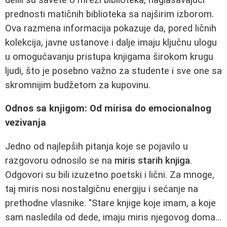
prednosti matičnih biblioteka sa najširim izborom.
Ova razmena informacija pokazuje da, pored ličnih
kolekcija, javne ustanove i dalje imaju ključnu ulogu
u omogućavanju pristupa knjigama širokom krugu
ljudi, što je posebno važno za studente i sve one sa
skromnijim budžetom za kupovinu.
Odnos sa knjigom: Od mirisa do emocionalnog
vezivanja
Jedno od najlepših pitanja koje se pojavilo u
razgovoru odnosilo se na
miris starih knjiga
.
Odgovori su bili izuzetno poetski i lični. Za mnoge,
taj miris nosi nostalgičnu energiju i sećanje na
prethodne vlasnike. "Stare knjige koje imam, a koje
sam nasledila od dede, imaju miris njegovog doma...