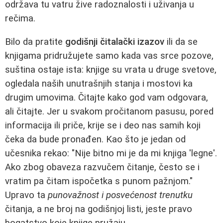
održava tu vatru žive radoznalosti i uživanja u
rečima.
Bilo da pratite
godišnji čitalački izazov
ili da se
knjigama pridružujete samo kada vas srce pozove,
suština ostaje ista: knjige su vrata u druge svetove,
ogledala naših unutrašnjih stanja i mostovi ka
drugim umovima. Čitajte kako god vam odgovara,
ali čitajte. Jer u svakom pročitanom pasusu, pored
informacija ili priče, krije se i deo nas samih koji
čeka da bude pronađen. Kao što je jedan od
učesnika rekao: "Nije bitno mi je da mi knjiga 'legne'.
Ako zbog obaveza razvučem čitanje, često se i
vratim pa čitam ispočetka s punom pažnjom."
Upravo ta
punovažnost i posvećenost trenutku
čitanja, a ne broj na godišnjoj listi, jeste pravo
bogatstvo koje knjige pružaju.