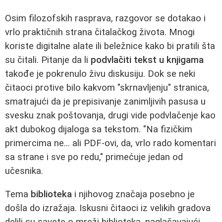
Osim filozofskih rasprava, razgovor se dotakao i
vrlo praktičnih strana čitalačkog života. Mnogi
koriste digitalne alate ili beležnice kako bi pratili šta
su čitali. Pitanje da li
podvlačiti tekst u knjigama
takođe je pokrenulo živu diskusiju. Dok se neki
čitaoci protive bilo kakvom "skrnavljenju" stranica,
smatrajući da je prepisivanje zanimljivih pasusa u
svesku znak poštovanja, drugi vide podvlačenje kao
akt dubokog dijaloga sa tekstom. "Na fizičkim
primercima ne... ali PDF-ovi, da, vrlo rado komentari
sa strane i sve po redu," primećuje jedan od
učesnika.
Tema
biblioteka
i njihovog značaja posebno je
došla do izražaja. Iskusni čitaoci iz velikih gradova
delili su savete o mreži biblioteka, naglašavajući