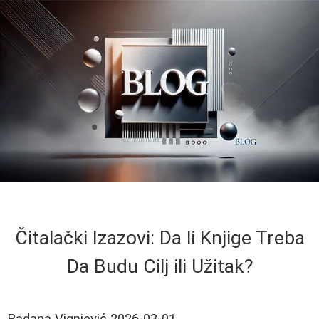
Čitalački Izazovi: Da li Knjige Treba
Da Budu Cilj ili Užitak?
Radana Vignjević
2026-03-01