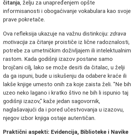
čitanja
, želju za unapređenjem opšte
informisanosti i obogaćivanje vokabulara kao svoje
prave pokretače.
Ova refleksija ukazuje na važnu distinkciju:
zdrava
motivacija
za čitanje proističe iz lične radoznalosti,
potrebe za umetničkim doživljajem ili intelektualnim
rastom. Kada godišnji izazov postane samo
brojčani cilj, lako se može desiti da čitalac, u želji
da ga ispuni, bude u iskušenju da odabere kraće ili
lakše knjige umesto onih za koje zaista želi. "Ne bih
uzeo neko lagano i kratko štivo ne bih li ispunio taj
godišnji izazov," kaže jedan sagovornik,
naglašavajući da i pored učestvovanja u izazovu,
njegov izbor knjiga ostaje autentičan.
Praktični aspekti: Evidencija, Biblioteke i Navike