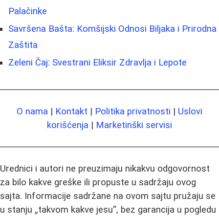
Palačinke
Savršena Bašta: Komšijski Odnosi Biljaka i Prirodna
Zaštita
Zeleni Čaj: Svestrani Eliksir Zdravlja i Lepote
O nama
|
Kontakt
|
Politika privatnosti
|
Uslovi
korišćenja
|
Marketinški servisi
Urednici i autori ne preuzimaju nikakvu odgovornost
za bilo kakve greške ili propuste u sadržaju ovog
sajta. Informacije sadržane na ovom sajtu pružaju se
u stanju „takvom kakve jesu“, bez garancija u pogledu