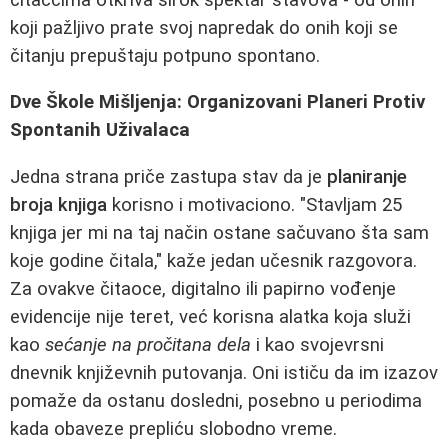
koji pažljivo prate svoj napredak do onih koji se
čitanju prepuštaju potpuno spontano.
Dve Škole Mišljenja: Organizovani Planeri Protiv
Spontanih Uživalaca
Jedna strana priče zastupa stav da je
planiranje
broja knjiga
korisno i motivaciono. "Stavljam 25
knjiga jer mi na taj način ostane sačuvano šta sam
koje godine čitala," kaže jedan učesnik razgovora.
Za ovakve čitaoce, digitalno ili papirno vođenje
evidencije nije teret, već korisna alatka koja služi
kao
sećanje na pročitana dela
i kao svojevrsni
dnevnik književnih putovanja. Oni ističu da im izazov
pomaže da ostanu dosledni, posebno u periodima
kada obaveze prepliću slobodno vreme.