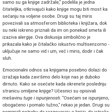
samo su ga knjige zadržale," podelila je jedna
čitateljka, otkrivajući kako knjige mogu biti most ka
sećanju na voljene osobe. Drugi su taj miris
povezivali sa atmosferom biblioteka i knjižara, dok
su neki iskreno priznali da im on ponekad smeta ili
izaziva alergije. Ova diskusija simbolično je
prikazala kako je čitalačko iskustvo multisenzorno -
uključuje ne samo vid i um, već i miris, dodir i čak
sluh.
Emocionalni odnos sa knjigama posebno dolazi do
izražaja kada završimo delo koje nas je duboko
dirnuto. Kako se osećate kada okrenete poslednju
stranicu omiljene knjige? Učesnici su opisivali
mešavinu
tuge i ispunjenosti
. "Osećam se ispunjeno,
obogaćeno i pomalo tužno," rekao je jedan. Drugi su
pominjali potrebu da razgovaraju o knjizi, da istraže