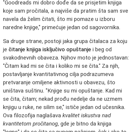
"Goodreads mi dobro dođe da se prisjetim knjiga
koje sam pročitala, a najviše da pratim šta sam sve
navela da želim čitati, što mi pomaze u izboru
naredne knjige," primećuje jedan od sagovornika.
Sa druge strane, postoji jaka grupa čitalaca za koju
je
čitanje knjiga isključivo opuštanje
i beg od
svakodnevnih obaveza. Njihov moto je jednostavan:
"Čitam kad mi se čita i koliko mi se čita." Za njih,
postavljanje kvantitativnog cilja podrazumeva
pretvaranje omiljene aktivnosti u obavezu, što
uništava suštinu. "Knjige su mi opuštanje. Kad mi
se čita, čitam; nekad prođu nedelje da ne uzmem
knjigu u ruke, ne silim se," ističe jedan od učesnika.
Ova filozofija naglašava
kvalitet iskustva nad
kvantitetom pročitanog
, gde je bitno da knjiga
"legne" i da se čita sa punom pažnjom, čak i ako to