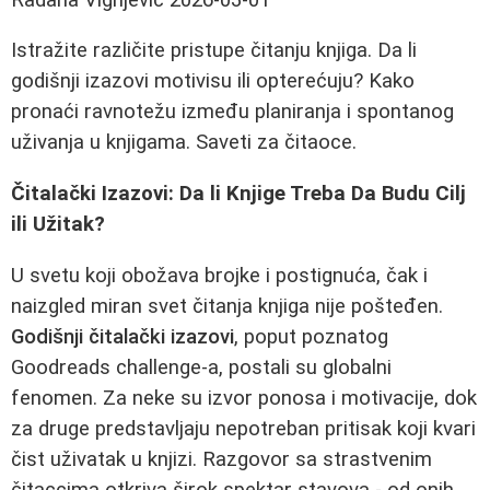
Istražite različite pristupe čitanju knjiga. Da li
godišnji izazovi motivisu ili opterećuju? Kako
pronaći ravnotežu između planiranja i spontanog
uživanja u knjigama. Saveti za čitaoce.
Čitalački Izazovi: Da li Knjige Treba Da Budu Cilj
ili Užitak?
U svetu koji obožava brojke i postignuća, čak i
naizgled miran svet čitanja knjiga nije pošteđen.
Godišnji čitalački izazovi
, poput poznatog
Goodreads challenge-a, postali su globalni
fenomen. Za neke su izvor ponosa i motivacije, dok
za druge predstavljaju nepotreban pritisak koji kvari
čist uživatak u knjizi. Razgovor sa strastvenim
čitaccima otkriva širok spektar stavova - od onih