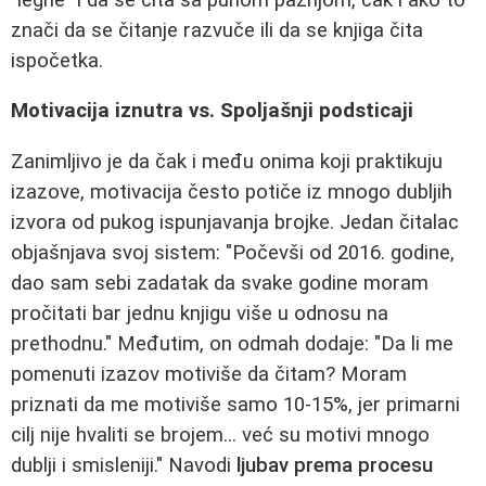
znači da se čitanje razvuče ili da se knjiga čita
ispočetka.
Motivacija iznutra vs. Spoljašnji podsticaji
Zanimljivo je da čak i među onima koji praktikuju
izazove, motivacija često potiče iz mnogo dubljih
izvora od pukog ispunjavanja brojke. Jedan čitalac
objašnjava svoj sistem: "Počevši od 2016. godine,
dao sam sebi zadatak da svake godine moram
pročitati bar jednu knjigu više u odnosu na
prethodnu." Međutim, on odmah dodaje: "Da li me
pomenuti izazov motiviše da čitam? Moram
priznati da me motiviše samo 10-15%, jer primarni
cilj nije hvaliti se brojem... već su motivi mnogo
dublji i smisleniji." Navodi
ljubav prema procesu