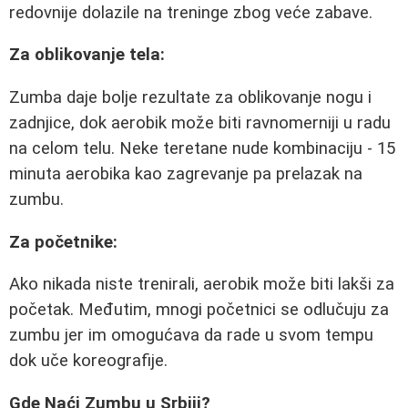
redovnije dolazile na treninge zbog veće zabave.
Za oblikovanje tela:
Zumba daje bolje rezultate za oblikovanje nogu i
zadnjice, dok aerobik može biti ravnomerniji u radu
na celom telu. Neke teretane nude kombinaciju - 15
minuta aerobika kao zagrevanje pa prelazak na
zumbu.
Za početnike:
Ako nikada niste trenirali, aerobik može biti lakši za
početak. Međutim, mnogi početnici se odlučuju za
zumbu jer im omogućava da rade u svom tempu
dok uče koreografije.
Gde Naći Zumbu u Srbiji?