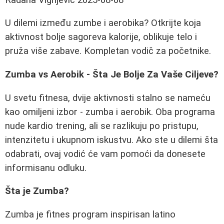
U dilemi između zumbe i aerobika? Otkrijte koja
aktivnost bolje sagoreva kalorije, oblikuje telo i
pruža više zabave. Kompletan vodič za početnike.
Zumba vs Aerobik - Šta Je Bolje Za Vaše Ciljeve?
U svetu fitnesa, dvije aktivnosti stalno se nameću
kao omiljeni izbor - zumba i aerobik. Oba programa
nude kardio trening, ali se razlikuju po pristupu,
intenzitetu i ukupnom iskustvu. Ako ste u dilemi šta
odabrati, ovaj vodić će vam pomoći da donesete
informisanu odluku.
Šta je Zumba?
Zumba je fitnes program inspirisan latino