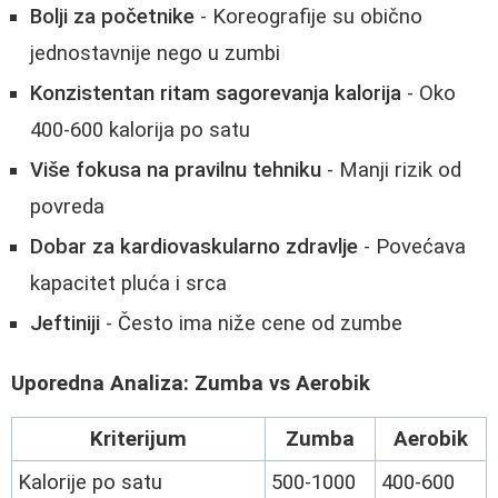
Bolji za početnike
- Koreografije su obično
jednostavnije nego u zumbi
Konzistentan ritam sagorevanja kalorija
- Oko
400-600 kalorija po satu
Više fokusa na pravilnu tehniku
- Manji rizik od
povreda
Dobar za kardiovaskularno zdravlje
- Povećava
kapacitet pluća i srca
Jeftiniji
- Često ima niže cene od zumbe
Uporedna Analiza: Zumba vs Aerobik
Kriterijum
Zumba
Aerobik
Kalorije po satu
500-1000
400-600