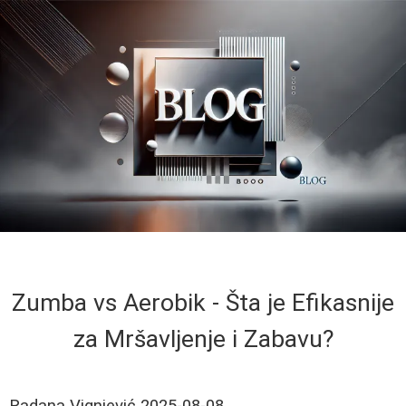
Zumba vs Aerobik - Šta je Efikasnije
za Mršavljenje i Zabavu?
Radana Vignjević
2025-08-08