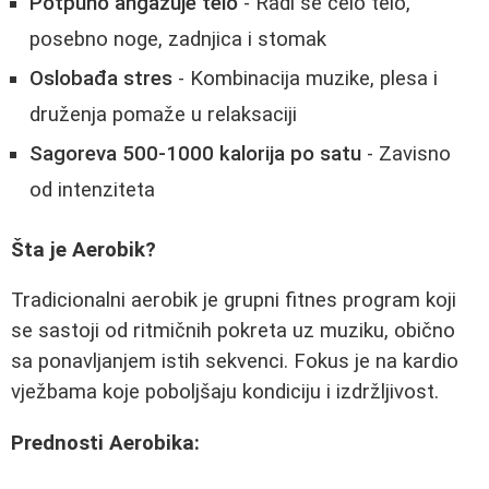
Potpuno angažuje telo
- Radi se celo telo,
posebno noge, zadnjica i stomak
Oslobađa stres
- Kombinacija muzike, plesa i
druženja pomaže u relaksaciji
Sagoreva 500-1000 kalorija po satu
- Zavisno
od intenziteta
Šta je Aerobik?
Tradicionalni aerobik je grupni fitnes program koji
se sastoji od ritmičnih pokreta uz muziku, obično
sa ponavljanjem istih sekvenci. Fokus je na kardio
vježbama koje poboljšaju kondiciju i izdržljivost.
Prednosti Aerobika: