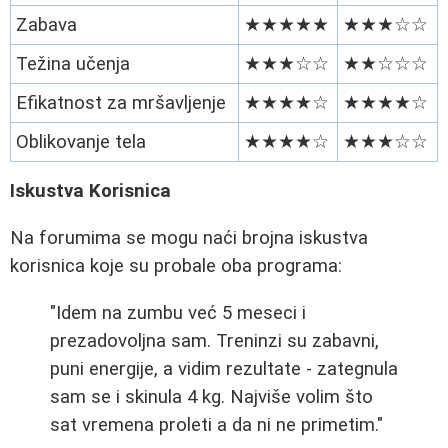
Zabava
★★★★★
★★★☆☆
Težina učenja
★★★☆☆
★★☆☆☆
Efikatnost za mršavljenje
★★★★☆
★★★★☆
Oblikovanje tela
★★★★☆
★★★☆☆
Iskustva Korisnica
Na forumima se mogu naći brojna iskustva
korisnica koje su probale oba programa:
"Idem na zumbu već 5 meseci i
prezadovoljna sam. Treninzi su zabavni,
puni energije, a vidim rezultate - zategnula
sam se i skinula 4 kg. Najviše volim što
sat vremena proleti a da ni ne primetim."