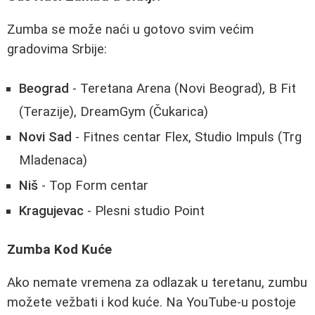
Zumba se može naći u gotovo svim većim
gradovima Srbije:
Beograd
- Teretana Arena (Novi Beograd), B Fit
(Terazije), DreamGym (Čukarica)
Novi Sad
- Fitnes centar Flex, Studio Impuls (Trg
Mladenaca)
Niš
- Top Form centar
Kragujevac
- Plesni studio Point
Zumba Kod Kuće
Ako nemate vremena za odlazak u teretanu, zumbu
možete vežbati i kod kuće. Na YouTube-u postoje