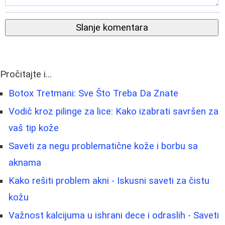
Slanje komentara
Pročitajte i...
Botox Tretmani: Sve Što Treba Da Znate
Vodič kroz pilinge za lice: Kako izabrati savršen za
vaš tip kože
Saveti za negu problematične kože i borbu sa
aknama
Kako rešiti problem akni - Iskusni saveti za čistu
kožu
Važnost kalcijuma u ishrani dece i odraslih - Saveti