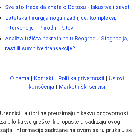
Sve što treba da znate o Botoxu - Iskustva i saveti
Estetska hirurgija nogu i zadnjice: Kompleksi,
Intervencije i Prirodni Putevi
Analiza tržišta nekretnina u Beogradu: Stagnacija,
rast ili sumnjive transakcije?
O nama
|
Kontakt
|
Politika privatnosti
|
Uslovi
korišćenja
|
Marketinški servisi
Urednici i autori ne preuzimaju nikakvu odgovornost
za bilo kakve greške ili propuste u sadržaju ovog
sajta. Informacije sadržane na ovom sajtu pružaju se