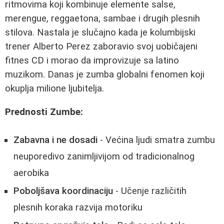
ritmovima koji kombinuje elemente salse,
merengue, reggaetona, sambae i drugih plesnih
stilova. Nastala je slučajno kada je kolumbijski
trener Alberto Perez zaboravio svoj uobičajeni
fitnes CD i morao da improvizuje sa latino
muzikom. Danas je zumba globalni fenomen koji
okuplja milione ljubitelja.
Prednosti Zumbe:
Zabavna i ne dosadi
- Većina ljudi smatra zumbu
neuporedivo zanimljivijom od tradicionalnog
aerobika
Poboljšava koordinaciju
- Učenje različitih
plesnih koraka razvija motoriku