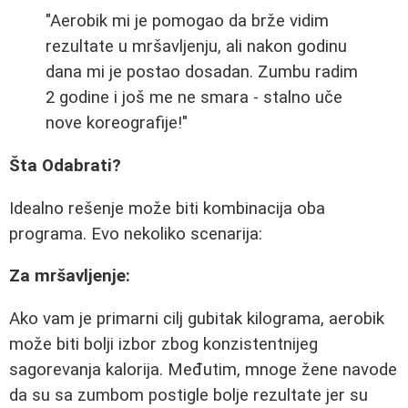
"Aerobik mi je pomogao da brže vidim
rezultate u mršavljenju, ali nakon godinu
dana mi je postao dosadan. Zumbu radim
2 godine i još me ne smara - stalno uče
nove koreografije!"
Šta Odabrati?
Idealno rešenje može biti kombinacija oba
programa. Evo nekoliko scenarija:
Za mršavljenje:
Ako vam je primarni cilj gubitak kilograma, aerobik
može biti bolji izbor zbog konzistentnijeg
sagorevanja kalorija. Međutim, mnoge žene navode
da su sa zumbom postigle bolje rezultate jer su