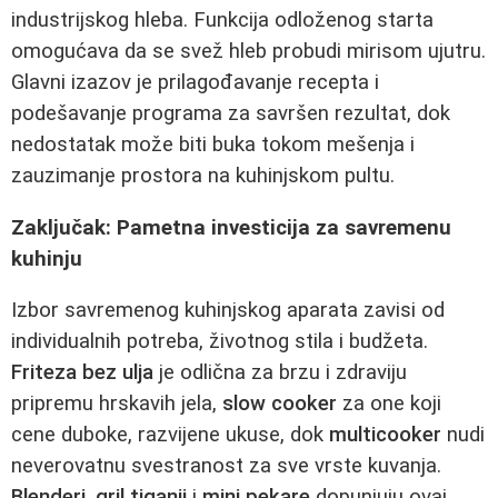
industrijskog hleba. Funkcija odloženog starta
omogućava da se svež hleb probudi mirisom ujutru.
Glavni izazov je prilagođavanje recepta i
podešavanje programa za savršen rezultat, dok
nedostatak može biti buka tokom mešenja i
zauzimanje prostora na kuhinjskom pultu.
Zaključak: Pametna investicija za savremenu
kuhinju
Izbor savremenog kuhinjskog aparata zavisi od
individualnih potreba, životnog stila i budžeta.
Friteza bez ulja
je odlična za brzu i zdraviju
pripremu hrskavih jela,
slow cooker
za one koji
cene duboke, razvijene ukuse, dok
multicooker
nudi
neverovatnu svestranost za sve vrste kuvanja.
Blenderi
,
gril tiganji
i
mini pekare
dopunjuju ovaj