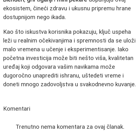
ekosistem, čineći zdravu i ukusnu pripremu hrane
dostupnijom nego ikada.
Kao što iskustva korisnika pokazuju, ključ uspeha
leži u realnim očekivanjima i spremnosti da se uloži
malo vremena u učenje i eksperimentisanje. Iako
početna investicija može biti nešto viša, kvalitetan
uređaj koji odgovara vašim navikama može
dugoročno unaprediti ishranu, uštedeti vreme i
doneti mnogo zadovoljstva u svakodnevno kuvanje.
Komentari
Trenutno nema komentara za ovaj članak.