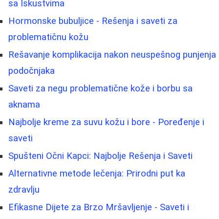
sa Iskustvima
Hormonske bubuljice - Rešenja i saveti za
problematičnu kožu
Rešavanje komplikacija nakon neuspešnog punjenja
podočnjaka
Saveti za negu problematične kože i borbu sa
aknama
Najbolje kreme za suvu kožu i bore - Poređenje i
saveti
Spušteni Očni Kapci: Najbolje Rešenja i Saveti
Alternativne metode lečenja: Prirodni put ka
zdravlju
Efikasne Dijete za Brzo Mršavljenje - Saveti i