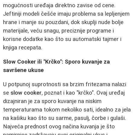
mogućnosti uređaja direktno zavise od cene.
Jeftiniji modeli češće imaju problema sa lepljenjem
hrane i manje su pouzdani, dok skuplji nude bolje
materijale, veću snagu, preciznije programe i
korisne dodatke kao što su automatski tajmer i
knjiga recepata.
Slow Cooker ili "Krčko": Sporo kuvanje za
savršene ukuse
U potpunoj suprotnosti sa brzim fritezama nalazi
se
slow cooker
, poznat i kao "krčko". Ovaj uređaj
dizajniran je za sporo kuvanje na niskim
temperaturama tokom nekoliko sati, idealno za jela
na kašiku kao što su sarme, pasulj, čorbe i gulaši.
Najveća prednost ovog načina kuvanja je što
namirnice zadržavaju svoj originalni ukus i