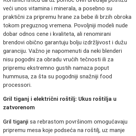
veći unos vitamina i minerala, a posebno su
praktični za pripremu hrane za bebe ili brzih obroka
tokom preguznog vremena. Povoljniji modeli nude
dobar odnos cene i kvaliteta, ali renomirani
brendovi obično garantuju bolju izdržljivost i dužu
garanciju. Važno je napomenuti da neki blenderi
nisu pogodni za obradu vrućih tečnosti ili za
pripremu ekstremno gustih namaza poput
hummusa, za šta su pogodniji snažniji food
processori.
Gril tiganj i električni roštilj: Ukus roštilja u
zatvorenom
Gril tiganji
sa rebrastom površinom omogućavaju
pripremu mesa koje podseća na roštilj, uz manje