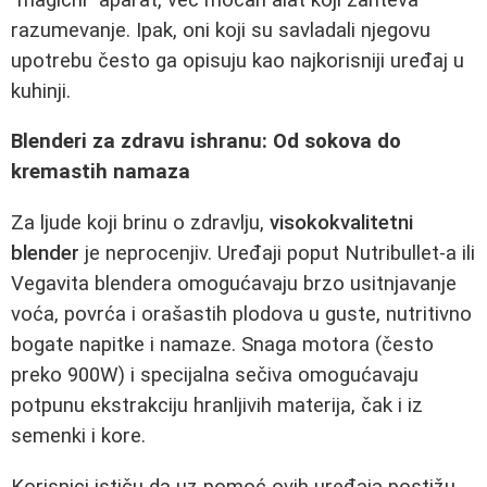
razumevanje. Ipak, oni koji su savladali njegovu
upotrebu često ga opisuju kao najkorisniji uređaj u
kuhinji.
Blenderi za zdravu ishranu: Od sokova do
kremastih namaza
Za ljude koji brinu o zdravlju,
visokokvalitetni
blender
je neprocenjiv. Uređaji poput Nutribullet-a ili
Vegavita blendera omogućavaju brzo usitnjavanje
voća, povrća i orašastih plodova u guste, nutritivno
bogate napitke i namaze. Snaga motora (često
preko 900W) i specijalna sečiva omogućavaju
potpunu ekstrakciju hranljivih materija, čak i iz
semenki i kore.
Korisnici ističu da uz pomoć ovih uređaja postižu