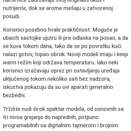
nutrijente, dok se aromе mešaju u zatvorenoj
posudi.
Korisnici posebno hvale praktičnost. Moguće je
ubaciti sastojke ujutru ili pre odlaska na posao, a da
se kuva tokom dana, tako da se po povratku kući
nalazi gotov, topao obrok. Noviji modeli imaju i
keep
warm
režim koji održava temperaturu. Iako neki
korisnici izražavaju oprez pri ostavljanju uređaja
uključenog tokom nekoliko sati bez nadzora,
iskustva pokazuju da su ovi aparati generalno
bezbedni.
Tržište nudi širok spektar modela, od osnovnih sa
tri nivoa grejanja do naprednih, potpuno
programabilnih sa digitalnim tajmerom i brojnim