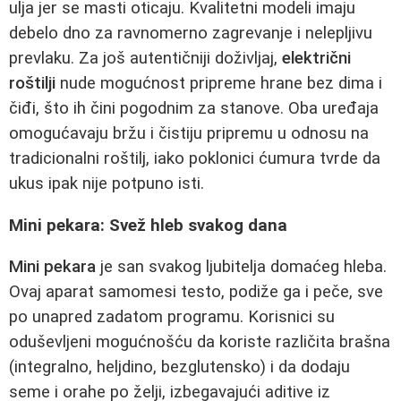
ulja jer se masti oticaju. Kvalitetni modeli imaju
debelo dno za ravnomerno zagrevanje i nelepljivu
prevlaku. Za još autentičniji doživljaj,
električni
roštilji
nude mogućnost pripreme hrane bez dima i
čiđi, što ih čini pogodnim za stanove. Oba uređaja
omogućavaju bržu i čistiju pripremu u odnosu na
tradicionalni roštilj, iako poklonici ćumura tvrde da
ukus ipak nije potpuno isti.
Mini pekara: Svež hleb svakog dana
Mini pekara
je san svakog ljubitelja domaćeg hleba.
Ovaj aparat samomesi testo, podiže ga i peče, sve
po unapred zadatom programu. Korisnici su
oduševljeni mogućnošću da koriste različita brašna
(integralno, heljdino, bezglutensko) i da dodaju
seme i orahe po želji, izbegavajući aditive iz