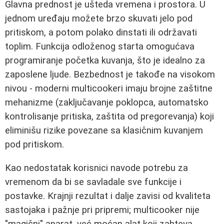
Glavna prednost je ušteda vremena i prostora. U
jednom uređaju možete brzo skuvati jelo pod
pritiskom, a potom polako dinstati ili održavati
toplim. Funkcija odloženog starta omogućava
programiranje početka kuvanja, što je idealno za
zaposlene ljude. Bezbednost je takođe na visokom
nivou - moderni multicookeri imaju brojne zaštitne
mehanizme (zaključavanje poklopca, automatsko
kontrolisanje pritiska, zaštita od pregorevanja) koji
eliminišu rizike povezane sa klasičnim kuvanjem
pod pritiskom.
Kao nedostatak korisnici navode potrebu za
vremenom da bi se savladale sve funkcije i
postavke. Krajnji rezultat i dalje zavisi od kvaliteta
sastojaka i pažnje pri pripremi; multicooker nije
"magični" aparat, već moćan alat koji zahteva