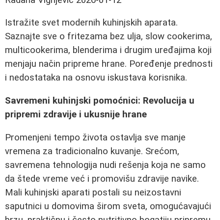
Istražite svet modernih kuhinjskih aparata.
Saznajte sve o fritezama bez ulja, slow cookerima,
multicookerima, blenderima i drugim uređajima koji
menjaju način pripreme hrane. Poređenje prednosti
i nedostataka na osnovu iskustava korisnika.
Savremeni kuhinjski pomoćnici: Revolucija u
pripremi zdravije i ukusnije hrane
Promenjeni tempo života ostavlja sve manje
vremena za tradicionalno kuvanje. Srećom,
savremena tehnologija nudi rešenja koja ne samo
da štede vreme već i promovišu zdravije navike.
Mali kuhinjski aparati postali su neizostavni
saputnici u domovima širom sveta, omogućavajući
brzu, praktičnu i često nutritivno bogatiju pripremu