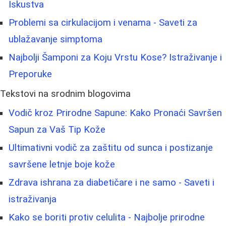
Iskustva
Problemi sa cirkulacijom i venama - Saveti za
ublažavanje simptoma
Najbolji Šamponi za Koju Vrstu Kose? Istraživanje i
Preporuke
Tekstovi na srodnim blogovima
Vodič kroz Prirodne Sapune: Kako Pronaći Savršen
Sapun za Vaš Tip Kože
Ultimativni vodič za zaštitu od sunca i postizanje
savršene letnje boje kože
Zdrava ishrana za diabetičare i ne samo - Saveti i
istraživanja
Kako se boriti protiv celulita - Najbolje prirodne