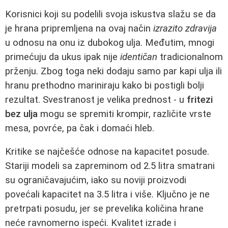
Korisnici koji su podelili svoja iskustva slažu se da
je hrana pripremljena na ovaj način
izrazito zdravija
u odnosu na onu iz dubokog ulja. Međutim, mnogi
primećuju da ukus ipak nije
identičan
tradicionalnom
prženju. Zbog toga neki dodaju samo par kapi ulja ili
hranu prethodno mariniraju kako bi postigli bolji
rezultat. Svestranost je velika prednost - u
fritezi
bez ulja
mogu se spremiti krompir, različite vrste
mesa, povrće, pa čak i domaći hleb.
Kritike se najčešće odnose na kapacitet posude.
Stariji modeli sa zapreminom od 2.5 litra smatrani
su ograničavajućim, iako su noviji proizvodi
povećali kapacitet na 3.5 litra i više. Ključno je ne
pretrpati posudu, jer se prevelika količina hrane
neće ravnomerno ispeći. Kvalitet izrade i