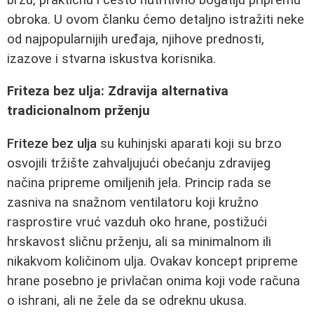
obroka. U ovom članku ćemo detaljno istražiti neke
od najpopularnijih uređaja, njihove prednosti,
izazove i stvarna iskustva korisnika.
Friteza bez ulja: Zdravija alternativa
tradicionalnom prženju
Friteze bez ulja
su kuhinjski aparati koji su brzo
osvojili tržište zahvaljujući obećanju zdravijeg
načina pripreme omiljenih jela. Princip rada se
zasniva na snažnom ventilatoru koji kružno
rasprostire vruć vazduh oko hrane, postižući
hrskavost sličnu prženju, ali sa minimalnom ili
nikakvom količinom ulja. Ovakav koncept pripreme
hrane posebno je privlačan onima koji vode računa
o ishrani, ali ne žele da se odreknu ukusa.