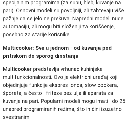
specijalnim programima (za supu, hleb, kuvanje na
pari). Osnovni modeli su povoljniji, ali zahtevaju više
pažnje da se jelo ne prekuva. Napredni modeli nude
automaciju, ali mogu biti složeniji za korišćenje,
posebno za starije korisnike.
Multicooker: Sve u jednom - od kuvanja pod
pritiskom do sporog dinstanja
Multicooker
predstavlja vrhunac kuhinjske
multifunkcionalnosti. Ovo je električni uređaj koji
objedinjuje funkcije ekspres lonca, slow cookera,
šporeta, a često i friteze bez ulja ili aparata za
kuvanje na pari. Popularni modeli mogu imati i do 25
unapred programiranih režima, što ih čini izuzetno
svestranim.