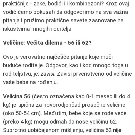
praktičnije - zeke, bodići ili kombinezoni? Kroz ovaj
vodič ćemo pokušati da odgovorimo na sva važna
pitanja i pružimo praktične savete zasnovane na
iskustvima mnogih roditelja.
Veličine: Večita dilema - 56 ili 62?
Ovo je verovatno najčešće pitanje koje muči
buduće roditelje. Odgovor, kao i kod mnogo toga u
roditeljstvu, je:
zavisi
. Zavisi prvenstveno od veličine
vaše bebe na rođenju.
Velicina 56
(često označena kao 0-1 mesec ili do 4
kg) je tipična za novorodjenčad prosečne veličine
(oko 50-54 cm). Međutim, bebe koje se rode veće
(preko 4 kg) mogu odmah da nose veličinu 62.
Suprotno uobičajenom mišljenju, veličina 62
nije