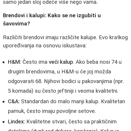
samo jedan sloj odeće više nego vama.
Brendovi i kalupi: Kako se ne izgubiti u
šavovima?
Različiti brendovi imaju različite kalupе. Evo kratkog
upoređivanja na osnovu iskustava:
H&M:
Često ima
veći kalup
. Ako beba nosi 74 u
drugim brendovima, u H&M-u će joj možda
odgovarati 68. Njihovi bodici u pakovanjima (npr.
5 komada) su često jeftiniji i veoma kvalitetni.
C&A:
Standardan do malo manji kalup. Kvalitetan
pamuk, često imaju povoljne setove.
Lindex:
Kvalitetne stvari, često sa praktičnim