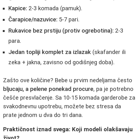
Kapice:
2-3 komada (pamuk).
Čarapice/nazuvice:
5-7 pari.
Rukavice bez prstiju (protiv ogrebotina):
2-3
para.
Jedan topliji komplet za izlazak
(skafander ili
zeka + jakna, zavisno od godišnjeg doba).
Zašto ove količine? Bebe u prvim nedeljama često
bljucaju, a pelene ponekad procurе
, pa je potrebno
češće presvlačenje. Sa 10-15 komada garderobe za
svakodnevnu upotrebu, možete bez stresa da
pratе jednom u dva do tri dana.
Praktičnost iznad svega: Koji modeli olakšavaju
život?