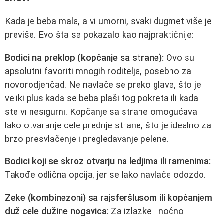
Kada je beba mala, a vi umorni, svaki dugmet više je
previše. Evo šta se pokazalo kao najpraktičnije:
Bodici na preklop (kopčanje sa strane):
Ovo su
apsolutni favoriti mnogih roditelja, posebno za
novorodjenčad. Ne navlače se preko glave, što je
veliki plus kada se beba plaši tog pokreta ili kada
ste vi nesigurni. Kopčanje sa strane omogućava
lako otvaranje cele prednje strane, što je idealno za
brzo presvlačenje i pregledavanje pelene.
Bodici koji se skroz otvarju na ledjima ili ramenima:
Takođe odlična opcija, jer se lako navlače odozdo.
Zeke (kombinezoni) sa rajsferšlusom ili kopčanjem
duž cele dužine nogavica:
Za izlazke i noćno