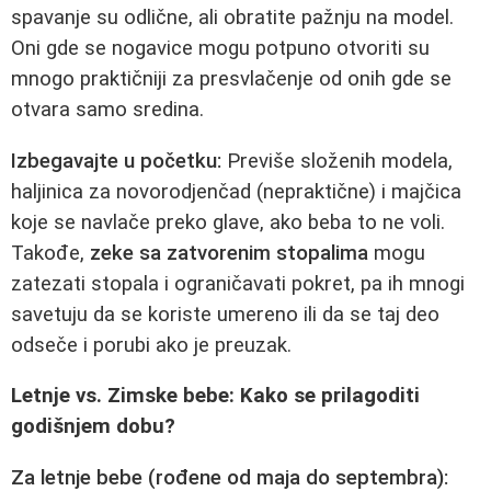
spavanje su odlične, ali obratite pažnju na model.
Oni gde se nogavice mogu potpuno otvoriti su
mnogo praktičniji za presvlačenje od onih gde se
otvara samo sredina.
Izbegavajte u početku:
Previše složenih modela,
haljinica za novorodjenčad (nepraktične) i majčica
koje se navlače preko glave, ako beba to ne voli.
Takođe,
zeke sa zatvorenim stopalima
mogu
zatezati stopala i ograničavati pokret, pa ih mnogi
savetuju da se koriste umereno ili da se taj deo
odseče i porubi ako je preuzak.
Letnje vs. Zimske bebe: Kako se prilagoditi
godišnjem dobu?
Za letnje bebe (rođene od maja do septembra):