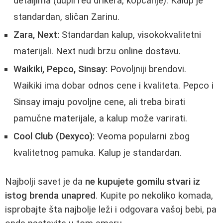
detaljima (dupli red drikera, kopčanje). Kalup je
standardan, sličan Zarinu.
Zara, Next:
Standardan kalup, visokokvalitetni
materijali. Next nudi brzu online dostavu.
Waikiki, Pepco, Sinsay:
Povoljniji brendovi.
Waikiki ima dobar odnos cene i kvaliteta. Pepco i
Sinsay imaju povoljne cene, ali treba birati
pamučne materijale, a kalup može varirati.
Cool Club (Dexyco):
Veoma popularni zbog
kvalitetnog pamuka. Kalup je standardan.
Najbolji savet je da
ne kupujete gomilu stvari iz
istog brenda unapred
. Kupite po nekoliko komada,
isprobajte šta najbolje leži i odgovara vašoj bebi, pa