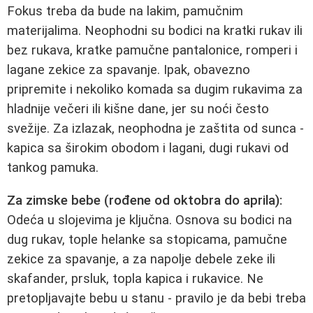
Fokus treba da bude na lakim, pamučnim
materijalima. Neophodni su bodici na kratki rukav ili
bez rukava, kratke pamučne pantalonice, romperi i
lagane zekice za spavanje. Ipak, obavezno
pripremite i nekoliko komada sa dugim rukavima za
hladnije večeri ili kišne dane, jer su noći često
svežije. Za izlazak, neophodna je zaštita od sunca -
kapica sa širokim obodom i lagani, dugi rukavi od
tankog pamuka.
Za zimske bebe (rođene od oktobra do aprila):
Odeća u slojevima je ključna. Osnova su bodici na
dug rukav, tople helanke sa stopicama, pamučne
zekice za spavanje, a za napolje debele zeke ili
skafander, prsluk, topla kapica i rukavice. Ne
pretopljavajte bebu u stanu - pravilo je da bebi treba