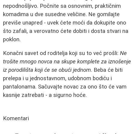
nepodnošljivo. Počnite sa osnovnim, praktičnim
komadima u dve susedne veličine. Ne gomilajte
previše unapred - uvek ćete moći da dokupite ono
što zafali, a verovatno ćete dobiti i dosta stvari na
poklon.
Konačni savet od roditelja koji su to već prošli:
Ne
trošite mnogo novca na skupe komplete za iznošenje
iz porodilišta koji će se obući jednom
. Beba će biti
prelepa i u jednostavnom, udobnom bodiću i
pantalonama. Sačuvajte novac za ono što će vam
kasnije zatrebati - a sigurno hoće.
Komentari