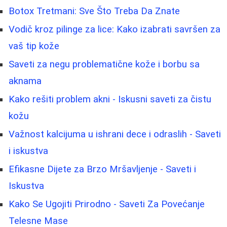
Botox Tretmani: Sve Što Treba Da Znate
Vodič kroz pilinge za lice: Kako izabrati savršen za
vaš tip kože
Saveti za negu problematične kože i borbu sa
aknama
Kako rešiti problem akni - Iskusni saveti za čistu
kožu
Važnost kalcijuma u ishrani dece i odraslih - Saveti
i iskustva
Efikasne Dijete za Brzo Mršavljenje - Saveti i
Iskustva
Kako Se Ugojiti Prirodno - Saveti Za Povećanje
Telesne Mase