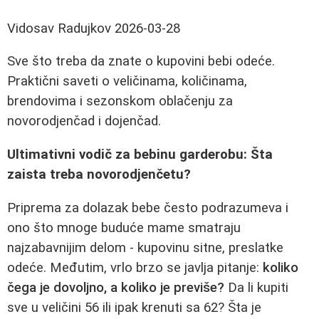
Vidosav Radujkov
2026-03-28
Sve što treba da znate o kupovini bebi odeće.
Praktični saveti o veličinama, količinama,
brendovima i sezonskom oblačenju za
novorodjenčad i dojenčad.
Ultimativni vodič za bebinu garderobu: Šta
zaista treba novorodjenčetu?
Priprema za dolazak bebe često podrazumeva i
ono što mnoge buduće mame smatraju
najzabavnijim delom - kupovinu sitne, preslatke
odeće. Međutim, vrlo brzo se javlja pitanje:
koliko
čega je dovoljno, a koliko je previše?
Da li kupiti
sve u veličini 56 ili ipak krenuti sa 62? Šta je