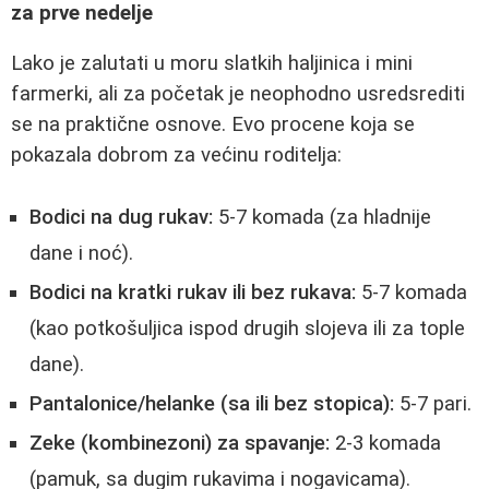
za prve nedelje
Lako je zalutati u moru slatkih haljinica i mini
farmerki, ali za početak je neophodno usredsrediti
se na praktične osnove. Evo procene koja se
pokazala dobrom za većinu roditelja:
Bodici na dug rukav:
5-7 komada (za hladnije
dane i noć).
Bodici na kratki rukav ili bez rukava:
5-7 komada
(kao potkošuljica ispod drugih slojeva ili za tople
dane).
Pantalonice/helanke (sa ili bez stopica):
5-7 pari.
Zeke (kombinezoni) za spavanje:
2-3 komada
(pamuk, sa dugim rukavima i nogavicama).