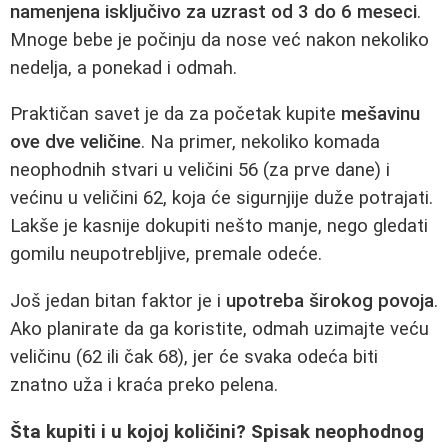
namenjena isključivo za uzrast od 3 do 6 meseci
.
Mnoge bebe je počinju da nose već nakon nekoliko
nedelja, a ponekad i odmah.
Praktičan savet je da za početak kupite
mešavinu
ove dve veličine
. Na primer, nekoliko komada
neophodnih stvari u veličini 56 (za prve dane) i
većinu u veličini 62, koja će sigurnjije duže potrajati.
Lakše je kasnije dokupiti nešto manje, nego gledati
gomilu neupotrebljive, premale odeće.
Još jedan bitan faktor je i
upotreba širokog povoja
.
Ako planirate da ga koristite, odmah uzimajte veću
veličinu (62 ili čak 68), jer će svaka odeća biti
znatno uža i kraća preko pelena.
Šta kupiti i u kojoj količini? Spisak neophodnog