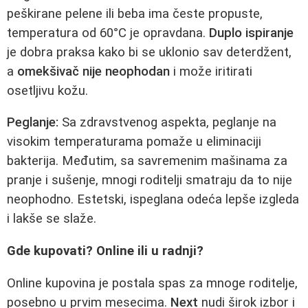
peškirane pelene ili beba ima česte propuste,
temperatura od 60°C je opravdana.
Duplo ispiranje
je dobra praksa kako bi se uklonio sav deterdžent,
a
omekšivač nije neophodan
i može iritirati
osetljivu kožu.
Peglanje:
Sa zdravstvenog aspekta, peglanje na
visokim temperaturama pomaže u eliminaciji
bakterija. Međutim, sa savremenim mašinama za
pranje i sušenje, mnogi roditelji smatraju da to nije
neophodno. Estetski, ispeglana odeća lepše izgleda
i lakše se slaže.
Gde kupovati? Online ili u radnji?
Online kupovina je postala spas za mnoge roditelje,
posebno u prvim mesecima.
Next
nudi širok izbor i