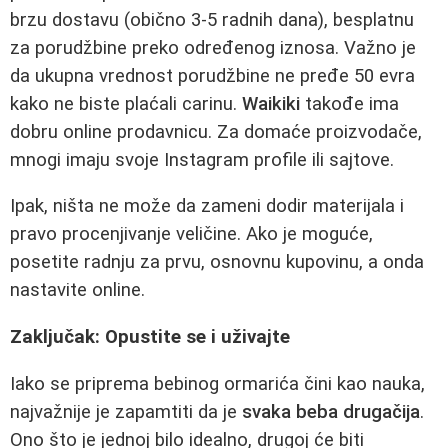
brzu dostavu (obično 3-5 radnih dana), besplatnu
za porudžbine preko određenog iznosa. Važno je
da ukupna vrednost porudžbine ne pređe 50 evra
kako ne biste plaćali carinu.
Waikiki
takođe ima
dobru online prodavnicu. Za domaće proizvodače,
mnogi imaju svoje Instagram profile ili sajtove.
Ipak, ništa ne može da zameni dodir materijala i
pravo procenjivanje veličine. Ako je moguće,
posetite radnju za prvu, osnovnu kupovinu, a onda
nastavite online.
Zaključak: Opustite se i uživajte
Iako se priprema bebinog ormarića čini kao nauka,
najvažnije je zapamtiti da je
svaka beba drugačija
.
Ono što je jednoj bilo idealno, drugoj će biti