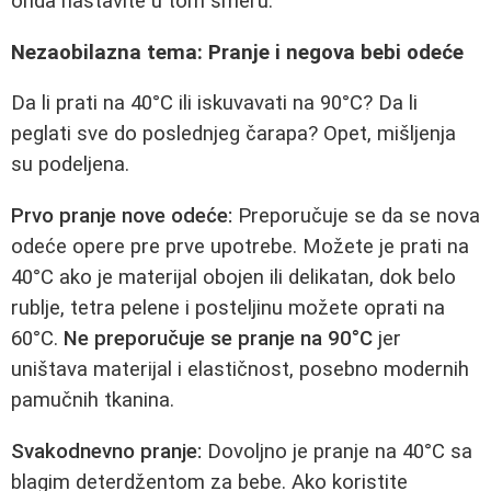
onda nastavite u tom smeru.
Nezaobilazna tema: Pranje i negova bebi odeće
Da li prati na 40°C ili iskuvavati na 90°C? Da li
peglati sve do poslednjeg čarapa? Opet, mišljenja
su podeljena.
Prvo pranje nove odeće:
Preporučuje se da se nova
odeće opere pre prve upotrebe. Možete je prati na
40°C ako je materijal obojen ili delikatan, dok belo
rublje, tetra pelene i posteljinu možete oprati na
60°C.
Ne preporučuje se pranje na 90°C
jer
uništava materijal i elastičnost, posebno modernih
pamučnih tkanina.
Svakodnevno pranje:
Dovoljno je pranje na 40°C sa
blagim deterdžentom za bebe. Ako koristite