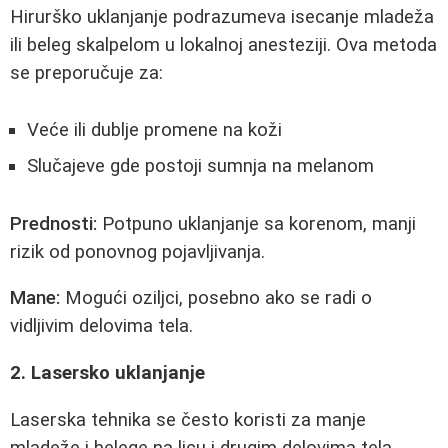
Hirurško uklanjanje podrazumeva isecanje mladeža
ili beleg skalpelom u lokalnoj anesteziji. Ova metoda
se preporučuje za:
Veće ili dublje promene na koži
Slučajeve gde postoji sumnja na melanom
Prednosti:
Potpuno uklanjanje sa korenom, manji
rizik od ponovnog pojavljivanja.
Mane:
Mogući oziljci, posebno ako se radi o
vidljivim delovima tela.
2. Lasersko uklanjanje
Laserska tehnika se često koristi za manje
mladeže i belege na licu i drugim delovima tela.