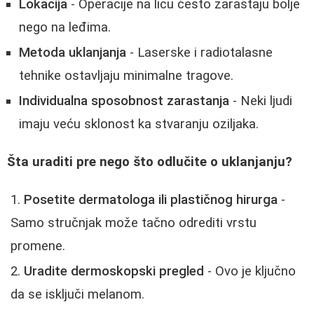
Lokacija
- Operacije na licu često zarastaju bolje
nego na leđima.
Metoda uklanjanja
- Laserske i radiotalasne
tehnike ostavljaju minimalne tragove.
Individualna sposobnost zarastanja
- Neki ljudi
imaju veću sklonost ka stvaranju oziljaka.
Šta uraditi pre nego što odlučite o uklanjanju?
Posetite dermatologa ili plastičnog hirurga
-
Samo stručnjak može tačno odrediti vrstu
promene.
Uradite dermoskopski pregled
- Ovo je ključno
da se isključi melanom.