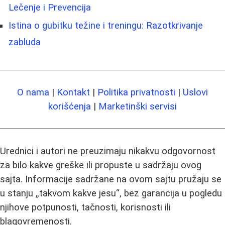
Lečenje i Prevencija
Istina o gubitku težine i treningu: Razotkrivanje
zabluda
O nama
|
Kontakt
|
Politika privatnosti
|
Uslovi
korišćenja
|
Marketinški servisi
Urednici i autori ne preuzimaju nikakvu odgovornost
za bilo kakve greške ili propuste u sadržaju ovog
sajta. Informacije sadržane na ovom sajtu pružaju se
u stanju „takvom kakve jesu“, bez garancija u pogledu
njihove potpunosti, tačnosti, korisnosti ili
blagovremenosti.