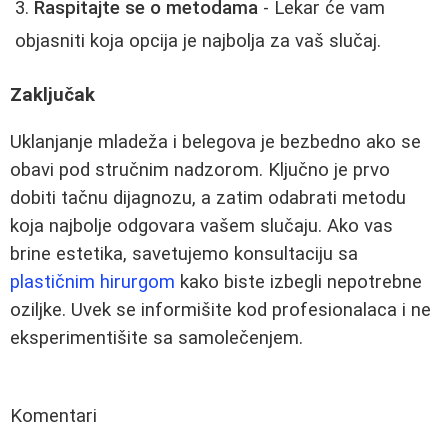
Raspitajte se o metodama
- Lekar će vam
objasniti koja opcija je najbolja za vaš slučaj.
Zaključak
Uklanjanje mladeža i belegova je bezbedno ako se
obavi pod stručnim nadzorom. Ključno je prvo
dobiti tačnu dijagnozu, a zatim odabrati metodu
koja najbolje odgovara vašem slučaju. Ako vas
brine estetika, savetujemo konsultaciju sa
plastičnim hirurgom
kako biste izbegli nepotrebne
oziljke. Uvek se informišite kod profesionalaca i ne
eksperimentišite sa samolečenjem.
Komentari