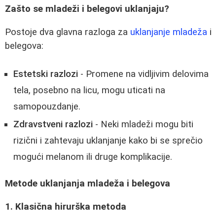
Zašto se mladeži i belegovi uklanjaju?
Postoje dva glavna razloga za
uklanjanje mladeža
i
belegova:
Estetski razlozi
- Promene na vidljivim delovima
tela, posebno na licu, mogu uticati na
samopouzdanje.
Zdravstveni razlozi
- Neki mladeži mogu biti
rizični i zahtevaju uklanjanje kako bi se sprečio
mogući melanom ili druge komplikacije.
Metode uklanjanja mladeža i belegova
1. Klasična hirurška metoda