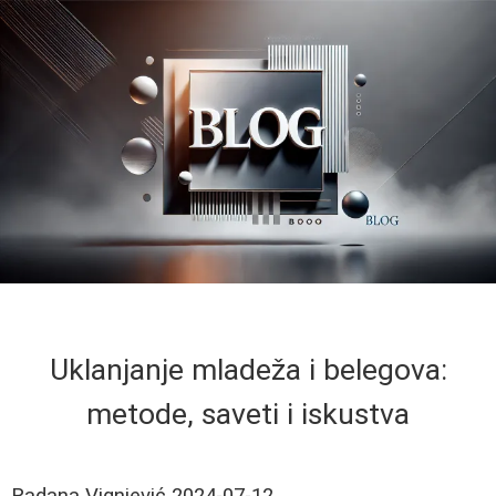
Uklanjanje mladeža i belegova:
metode, saveti i iskustva
Radana Vignjević
2024-07-12