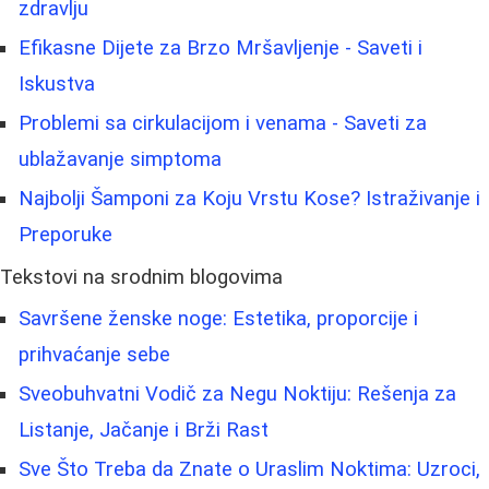
zdravlju
Efikasne Dijete za Brzo Mršavljenje - Saveti i
Iskustva
Problemi sa cirkulacijom i venama - Saveti za
ublažavanje simptoma
Najbolji Šamponi za Koju Vrstu Kose? Istraživanje i
Preporuke
Tekstovi na srodnim blogovima
Savršene ženske noge: Estetika, proporcije i
prihvaćanje sebe
Sveobuhvatni Vodič za Negu Noktiju: Rešenja za
Listanje, Jačanje i Brži Rast
Sve Što Treba da Znate o Uraslim Noktima: Uzroci,