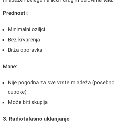
Prednosti:
Minimalni oziljci
Bez krvarenja
Brža oporavka
Mane:
Nije pogodna za sve vrste mladeža (posebno
duboke)
Može biti skuplja
3. Radiotalasno uklanjanje