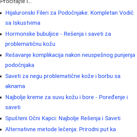
Pročitajte i...
Hijaluronski Fileri za Podočnjake: Kompletan Vodič
sa Iskustvima
Hormonske bubuljice - Rešenja i saveti za
problematičnu kožu
Rešavanje komplikacija nakon neuspešnog punjenja
podočnjaka
Saveti za negu problematične kože i borbu sa
aknama
Najbolje kreme za suvu kožu i bore - Poređenje i
saveti
Spušteni Očni Kapci: Najbolje Rešenja i Saveti
Alternativne metode lečenja: Prirodni put ka