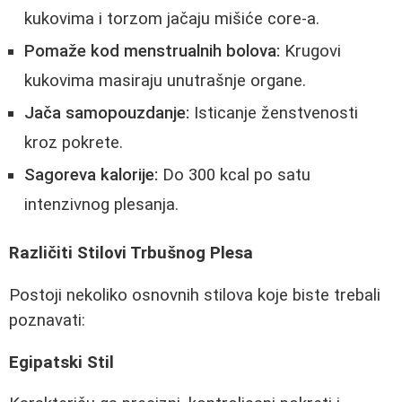
kukovima i torzom jačaju mišiće core-a.
Pomaže kod menstrualnih bolova:
Krugovi
kukovima masiraju unutrašnje organe.
Jača samopouzdanje:
Isticanje ženstvenosti
kroz pokrete.
Sagoreva kalorije:
Do 300 kcal po satu
intenzivnog plesanja.
Različiti Stilovi Trbušnog Plesa
Postoji nekoliko osnovnih stilova koje biste trebali
poznavati:
Egipatski Stil