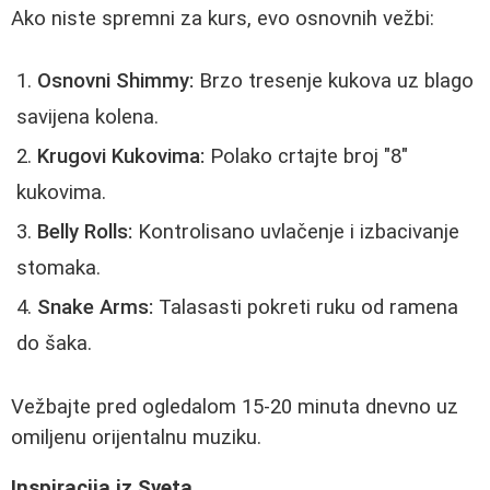
Ako niste spremni za kurs, evo osnovnih vežbi:
Osnovni Shimmy:
Brzo tresenje kukova uz blago
savijena kolena.
Krugovi Kukovima:
Polako crtajte broj "8"
kukovima.
Belly Rolls:
Kontrolisano uvlačenje i izbacivanje
stomaka.
Snake Arms:
Talasasti pokreti ruku od ramena
do šaka.
Vežbajte pred ogledalom 15-20 minuta dnevno uz
omiljenu orijentalnu muziku.
Inspiracija iz Sveta