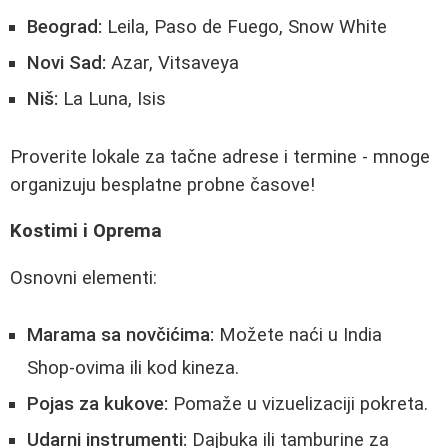
Beograd:
Leila, Paso de Fuego, Snow White
Novi Sad:
Azar, Vitsaveya
Niš:
La Luna, Isis
Proverite lokale za tačne adrese i termine - mnoge
organizuju besplatne probne časove!
Kostimi i Oprema
Osnovni elementi:
Marama sa novčićima:
Možete naći u India
Shop-ovima ili kod kineza.
Pojas za kukove:
Pomaže u vizuelizaciji pokreta.
Udarni instrumenti:
Dajbuka ili tamburine za