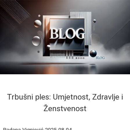
Trbušni ples: Umjetnost, Zdravlje i
Ženstvenost
Radana Vignjević
2025-08-04