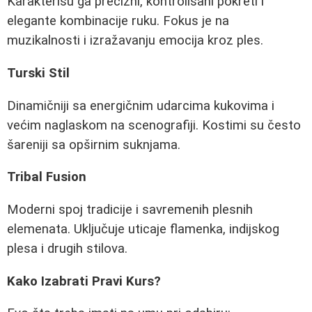
Karakterišu ga precizni, kontrolisani pokreti i
elegante kombinacije ruku. Fokus je na
muzikalnosti i izražavanju emocija kroz ples.
Turski Stil
Dinamičniji sa energičnim udarcima kukovima i
većim naglaskom na scenografiji. Kostimi su često
šareniji sa opširnim suknjama.
Tribal Fusion
Moderni spoj tradicije i savremenih plesnih
elemenata. Uključuje uticaje flamenka, indijskog
plesa i drugih stilova.
Kako Izabrati Pravi Kurs?