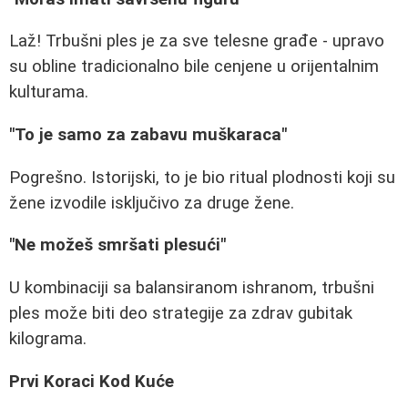
Laž! Trbušni ples je za sve telesne građe - upravo
su obline tradicionalno bile cenjene u orijentalnim
kulturama.
"To je samo za zabavu muškaraca"
Pogrešno. Istorijski, to je bio ritual plodnosti koji su
žene izvodile isključivo za druge žene.
"Ne možeš smršati plesući"
U kombinaciji sa balansiranom ishranom, trbušni
ples može biti deo strategije za zdrav gubitak
kilograma.
Prvi Koraci Kod Kuće