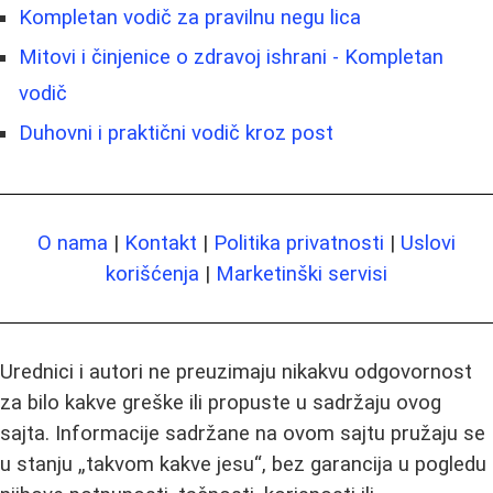
Kompletan vodič za pravilnu negu lica
Mitovi i činjenice o zdravoj ishrani - Kompletan
vodič
Duhovni i praktični vodič kroz post
O nama
|
Kontakt
|
Politika privatnosti
|
Uslovi
korišćenja
|
Marketinški servisi
Urednici i autori ne preuzimaju nikakvu odgovornost
za bilo kakve greške ili propuste u sadržaju ovog
sajta. Informacije sadržane na ovom sajtu pružaju se
u stanju „takvom kakve jesu“, bez garancija u pogledu