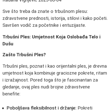
Sve što treba da znate o trbušnom plesu:
zdravstvene prednosti, istorija, stilovi i kako početi.
Savršen vodič za početnike i entuzijaste.
Trbušni Ples: Umjetnost Koja Oslobađa Telo i
Dušu
Zašto Trbušni Ples?
Trbušni ples, poznat i kao orijentalni ples, je drevna
umjetnost koja kombinuje graciozne pokrete, ritam
i izražajnost. Pored toga što je fascinantan za
gledanje, ovaj ples nudi brojne zdravstvene
benefite:
Poboljšava fleksibilnost i držanje:
Pokreti