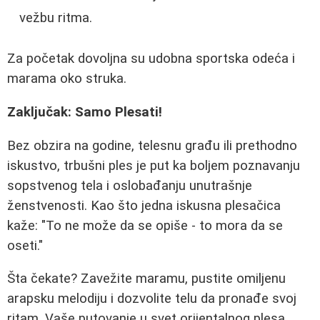
vežbu ritma.
Za početak dovoljna su udobna sportska odeća i
marama oko struka.
Zaključak: Samo Plesati!
Bez obzira na godine, telesnu građu ili prethodno
iskustvo, trbušni ples je put ka boljem poznavanju
sopstvenog tela i oslobađanju unutrašnje
ženstvenosti. Kao što jedna iskusna plesačica
kaže: "To ne može da se opiše - to mora da se
oseti."
Šta čekate? Zavežite maramu, pustite omiljenu
arapsku melodiju i dozvolite telu da pronađe svoj
ritam. Vaše putovanje u svet orijentalnog plesa