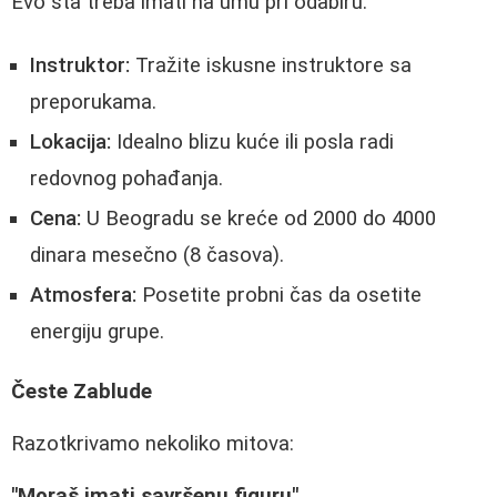
Evo šta treba imati na umu pri odabiru:
Instruktor:
Tražite iskusne instruktore sa
preporukama.
Lokacija:
Idealno blizu kuće ili posla radi
redovnog pohađanja.
Cena:
U Beogradu se kreće od 2000 do 4000
dinara mesečno (8 časova).
Atmosfera:
Posetite probni čas da osetite
energiju grupe.
Česte Zablude
Razotkrivamo nekoliko mitova:
"Moraš imati savršenu figuru"