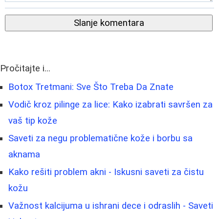
Slanje komentara
Pročitajte i...
Botox Tretmani: Sve Što Treba Da Znate
Vodič kroz pilinge za lice: Kako izabrati savršen za
vaš tip kože
Saveti za negu problematične kože i borbu sa
aknama
Kako rešiti problem akni - Iskusni saveti za čistu
kožu
Važnost kalcijuma u ishrani dece i odraslih - Saveti