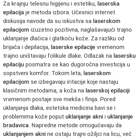
Za krajnju telesnu higijenu i estetiku,
laserska
epilacija
je metoda izbora. Učesnici internet
diskusija navode da su iskustva sa
laserskom
epilacijom
izuzetno pozitivna, naglašavajući trajno
uklanjanje dlačica i glatkoću kože. Za razliku od
brijača i depilacija,
laserske epilacije
vremenom
trajno uništavaju folikule dlake. Odlazak na
lasersku
epilaciju
posmatra se kao dugoročna investicija u
sopstveni komfor. Tokom leta,
laserskom
epilacijom
se izbegavaju iritacije koje nastaju
klasičnim metodama, a koža na
laserskoj epilaciji
vremenom postaje sve mekša i finija. Pored
uklanjanja dlaka, estetska medicina bavi se i
problemima kože poput
uklanjanje akni
i
uklanjanje
bradavica
. Napredne metode omogućavaju da
uklanjanjem akni
ne ostaju trajni ožiljci na licu, već