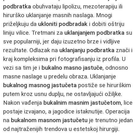
podbratka
obuhvataju lipolizu, mezoterapiju ili
hirurško uklanjanje masnih naslaga. Mnogi
priželjkuju da
ukloniti podbradak
i dobiti oštriju
liniju vilice. Tretmani za
uklanjanjem podbratka
su
sve popularniji, jer daju izuzetno brze i vidljive
rezultate. Odlazak na
uklanjanju podbratka
znači i
kraj kompleksima pri fotografisanju iz profila. U
vezi sa tim je i
bukalno masno jastuče
, odnosno
masne naslage u predelu obraza. Uklanjanje
bukalnog masnog jastučeta
postiže se hirurškim
putem kroz usnu duplju, ne ostavljajući ožiljke.
Nakon vađenja
bukalnim masnim jastučetom
, lice
postaje izvajano, a jagodice istaknutije. Operacija
na
bukalnom masnom jastučetu
je trenutno jedan
od najtraženijih trendova u estetskoj hirurgiji.