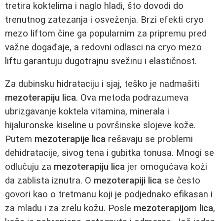
tretira koktelima i naglo hladi, što dovodi do
trenutnog zatezanja i osveženja. Brzi efekti cryo
mezo liftom čine ga popularnim za pripremu pred
važne događaje, a redovni odlasci na cryo mezo
liftu garantuju dugotrajnu svežinu i elastičnost.
Za dubinsku hidrataciju i sjaj, teško je nadmašiti
mezoterapiju lica
. Ova metoda podrazumeva
ubrizgavanje koktela vitamina, minerala i
hijaluronske kiseline u površinske slojeve kože.
Putem
mezoterapije lica
rešavaju se problemi
dehidratacije, sivog tena i gubitka tonusa. Mnogi se
odlučuju za
mezoterapiju lica
jer omogućava koži
da zablista iznutra. O
mezoterapiji lica
se često
govori kao o tretmanu koji je podjednako efikasan i
za mladu i za zrelu kožu. Posle
mezoterapijom lica
,