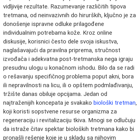
vidljivije rezultate. Razumevanje različitih tipova
tretmana, od neinvazivnih do hirurških, ključno je za
donošenje ispravne odluke prilagođene
individualnim potrebama kože. Kroz online
diskusije, korisnici često dele svoja iskustva,
naglašavajući da pravilna priprema, stručnost
izvođača i adekvatna post-tretmanska nega igraju
presudnu ulogu u konačnom ishodu. Bilo da se radi
o rešavanju specifičnog problema poput akni, bora
ili nepravilnosti na licu, ili o opštem podmlađivanju,
tržište danas obiluje opcijama. Jedan od
najtraženijih koncepata je svakako
biološki tretman
,
koji koristi sopstvene resurse organizma za
regeneraciju i revitalizaciju tkiva. Mnogi se odlučuju
da istraže čitav spektar bioloških tretmana kako bi
pronašli rešenje koje je u skladu sa njihovim