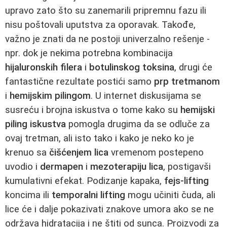
upravo zato što su zanemarili pripremnu fazu ili
nisu poštovali uputstva za oporavak. Takođe,
važno je znati da ne postoji univerzalno rešenje -
npr. dok je nekima potrebna kombinacija
hijaluronskih filera
i
botulinskog toksina
, drugi će
fantastične rezultate postići samo
prp tretmanom
i
hemijskim pilingom
. U internet diskusijama se
susreću i brojna iskustva o tome kako su
hemijski
piling iskustva
pomogla drugima da se odluče za
ovaj tretman, ali isto tako i kako je neko ko je
krenuo sa
čišćenjem lica
vremenom postepeno
uvodio i
dermapen
i
mezoterapiju lica
, postigavši
kumulativni efekat. Podizanje kapaka,
fejs-lifting
koncima ili
temporalni lifting
mogu učiniti čuda, ali
lice će i dalje pokazivati znakove umora ako se ne
održava hidratacija i ne štiti od sunca. Proizvodi za