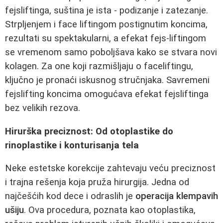
fejsliftinga, suština je ista - podizanje i zatezanje.
Strpljenjem i face liftingom postignutim koncima,
rezultati su spektakularni, a efekat fejs-liftingom
se vremenom samo poboljšava kako se stvara novi
kolagen. Za one koji razmišljaju o faceliftingu,
ključno je pronaći iskusnog stručnjaka. Savremeni
fejslifting koncima omogućava efekat fejsliftinga
bez velikih rezova.
Hirurška preciznost: Od otoplastike do
rinoplastike i konturisanja tela
Neke estetske korekcije zahtevaju veću preciznost
i trajna rešenja koja pruža hirurgija. Jedna od
najčešćih kod dece i odraslih je
operacija klempavih
ušiju
. Ova procedura, poznata kao otoplastika,