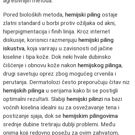
agresivnijih metoda.
Pored bioloških metoda,
hemijski piling
ostaje
zlatni standard u borbi protiv ožiljaka od akni,
hiperpigmentacija i finih linija. Kroz internet
diskusije, korisnici razmenjuju
hemijski piling
iskustva
, koja variraju u zavisnosti od jačine
kiseline i tipa kože. Dok neki hvale dubinsko
čišćenje i obnovu kože nakon
hemijskog pilinga
,
drugi savetuju oprez zbog mogućeg crvenila i
perutanja. Dermatolozi često preporučuju čitav niz
hemijskih pilinga
u serijama kako bi se postigli
optimalni rezultati. Slabiji
hemijski pilinzi
na bazi
voćnih kiselina idealni su za osvežavanje tena i
postizanje sjaja, dok se
hemijskim pilingovima
srednje dubine tretiraju dublji problemi. Među
onima koji redovno posežu za ovim zahvatom,