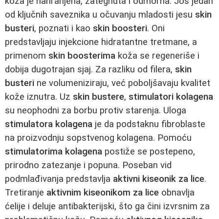
koža je nahranjena, zategnuta i odmorna. Još jedan
od ključnih saveznika u očuvanju mladosti jesu
skin
busteri
, poznati i kao
skin boosteri
. Oni
predstavljaju injekcione hidratantne tretmane, a
primenom
skin boosterima
koža se regeneriše i
dobija dugotrajan sjaj. Za razliku od filera,
skin
busteri
ne volumeniziraju, već poboljšavaju kvalitet
kože iznutra. Uz
skin bustere
,
stimulatori kolagena
su neophodni za borbu protiv starenja. Uloga
stimulatora kolagena
je da podstaknu fibroblaste
na proizvodnju sopstvenog kolagena. Pomoću
stimulatorima kolagena
postiže se postepeno,
prirodno zatezanje i popuna. Poseban vid
podmlađivanja predstavlja
aktivni kiseonik za lice
.
Tretiranje
aktivnim kiseonikom za lice
obnavlja
ćelije i deluje antibakterijski, što ga čini izvrsnim za