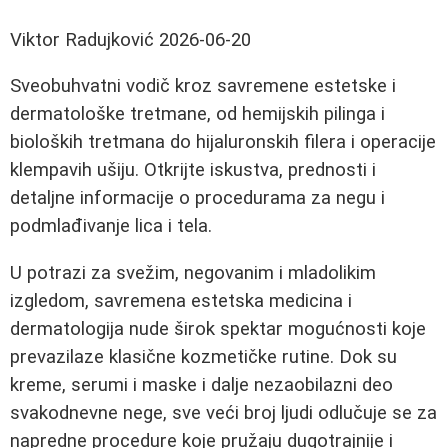
Viktor Radujković
2026-06-20
Sveobuhvatni vodič kroz savremene estetske i
dermatološke tretmane, od hemijskih pilinga i
bioloških tretmana do hijaluronskih filera i operacije
klempavih ušiju. Otkrijte iskustva, prednosti i
detaljne informacije o procedurama za negu i
podmlađivanje lica i tela.
U potrazi za svežim, negovanim i mladolikim
izgledom, savremena estetska medicina i
dermatologija nude širok spektar mogućnosti koje
prevazilaze klasične kozmetičke rutine. Dok su
kreme, serumi i maske i dalje nezaobilazni deo
svakodnevne nege, sve veći broj ljudi odlučuje se za
napredne procedure koje pružaju dugotrajnije i