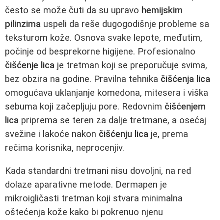
često se može čuti da su upravo
hemijskim
pilinzima
uspeli da reše dugogodišnje probleme sa
teksturom kože. Osnova svake lepote, međutim,
počinje od besprekorne higijene. Profesionalno
čišćenje lica
je tretman koji se preporučuje svima,
bez obzira na godine. Pravilna tehnika
čišćenja lica
omogućava uklanjanje komedona, mitesera i viška
sebuma koji začepljuju pore. Redovnim
čišćenjem
lica
priprema se teren za dalje tretmane, a osećaj
svežine i lakoće nakon
čišćenju lica
je, prema
rečima korisnika, neprocenjiv.
Kada standardni tretmani nisu dovoljni, na red
dolaze aparativne metode. Dermapen je
mikroigličasti tretman koji stvara minimalna
oštećenja kože kako bi pokrenuo njenu