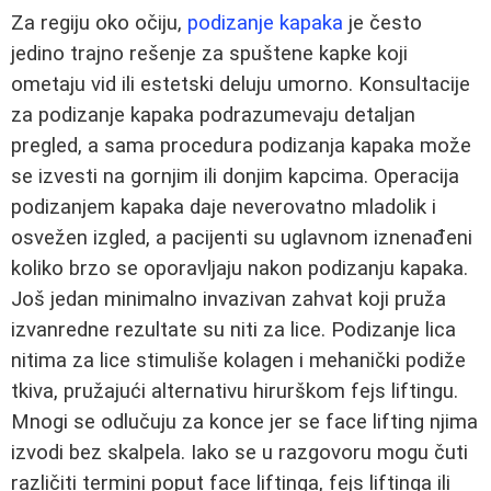
Za regiju oko očiju,
podizanje kapaka
je često
jedino trajno rešenje za spuštene kapke koji
ometaju vid ili estetski deluju umorno. Konsultacije
za podizanje kapaka podrazumevaju detaljan
pregled, a sama procedura podizanja kapaka može
se izvesti na gornjim ili donjim kapcima. Operacija
podizanjem kapaka daje neverovatno mladolik i
osvežen izgled, a pacijenti su uglavnom iznenađeni
koliko brzo se oporavljaju nakon podizanju kapaka.
Još jedan minimalno invazivan zahvat koji pruža
izvanredne rezultate su niti za lice. Podizanje lica
nitima za lice stimuliše kolagen i mehanički podiže
tkiva, pružajući alternativu hirurškom fejs liftingu.
Mnogi se odlučuju za konce jer se face lifting njima
izvodi bez skalpela. Iako se u razgovoru mogu čuti
različiti termini poput face liftinga, fejs liftinga ili