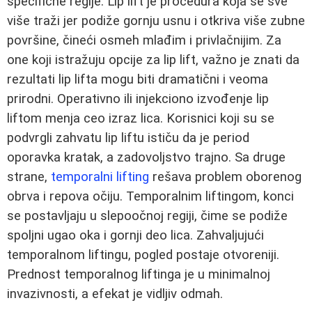
specifične regije. Lip lift je procedura koja se sve
više traži jer podiže gornju usnu i otkriva više zubne
površine, čineći osmeh mlađim i privlačnijim. Za
one koji istražuju opcije za lip lift, važno je znati da
rezultati lip lifta mogu biti dramatični i veoma
prirodni. Operativno ili injekciono izvođenje lip
liftom menja ceo izraz lica. Korisnici koji su se
podvrgli zahvatu lip liftu ističu da je period
oporavka kratak, a zadovoljstvo trajno. Sa druge
strane,
temporalni lifting
rešava problem oborenog
obrva i repova očiju. Temporalnim liftingom, konci
se postavljaju u slepoočnoj regiji, čime se podiže
spoljni ugao oka i gornji deo lica. Zahvaljujući
temporalnom liftingu, pogled postaje otvoreniji.
Prednost temporalnog liftinga je u minimalnoj
invazivnosti, a efekat je vidljiv odmah.