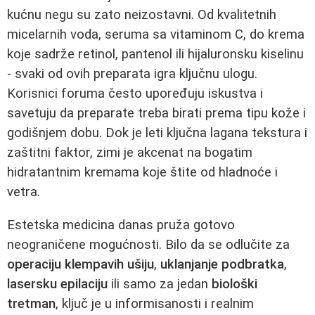
kućnu negu su zato neizostavni. Od kvalitetnih
micelarnih voda, seruma sa vitaminom C, do krema
koje sadrže retinol, pantenol ili hijaluronsku kiselinu
- svaki od ovih preparata igra ključnu ulogu.
Korisnici foruma često upoređuju iskustva i
savetuju da preparate treba birati prema tipu kože i
godišnjem dobu. Dok je leti ključna lagana tekstura i
zaštitni faktor, zimi je akcenat na bogatim
hidratantnim kremama koje štite od hladnoće i
vetra.
Estetska medicina danas pruža gotovo
neograničene mogućnosti. Bilo da se odlučite za
operaciju klempavih ušiju
,
uklanjanje podbratka
,
lasersku epilaciju
ili samo za jedan
biološki
tretman
, ključ je u informisanosti i realnim