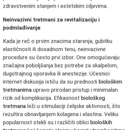
zdravstvenim stanjem i estetskim ciljevima.
Neinvazivni tretmani za revitalizaciju i
podmlađivanje
Kada je reč o prvim znacima starenja, gubitku
elastičnosti ili dosadnom tenu, neinvazivne
procedure su često prvi izbor. One omogućavaju
značajna poboljšanja bez potrebe za skalpelom,
dugotrajnog oporavka ili anestezije. Učesnici
internet diskusija ističu da su prednosti
biološkim
tretmanima
upravo prirodan pristup i minimalan
rizik od komplikacija. Efikasnost
biološkog
tretmana
leži u stimulaciji ćelijske aktivnosti, što
rezultira obnavljanjem kolagena i elastina. Veliku
popularnost stekli su i različiti oblici
bioloških