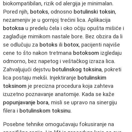
biokompatibilan, rizik od alergija je minimalan.
Pored njih,
botoks
, odnosno
botulinski toksin
,
nezamenjiv je u gornjoj trećini lica. Aplikacija
botoksa
u predelu čela i oko očiju opušta mišiće i
zaglađuje mimikom nastale bore. Bez obzira da li
se odlučuju za
botoks
ili
botox
, pacijenti najviše
cene to što nakon tretmana
botoksom
izgledaju
odmorno, bez napetog i veštačkog izraza lica.
Zahvaljujući dejstvu
botulinskog toksina
, pokreti
lica postaju mekši. Injektiranje
botulinskim
toksinom
je precizna procedura koja zahteva
izuzetno poznavanje anatomije. Kada se kaže
popunjavanje bora
, misli se upravo na sinergiju
filera i
botulinskom toksinu
.
Posebne tehnike omogućavaju fokusiranje na