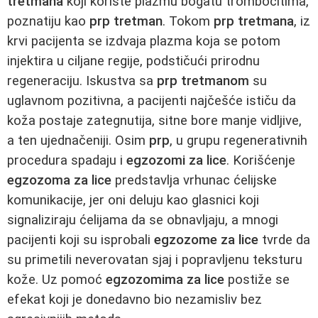
tretmana
koji koriste plazmu bogatu trombocitima,
poznatiju kao
prp tretman
. Tokom
prp tretmana
, iz
krvi pacijenta se izdvaja plazma koja se potom
injektira u ciljane regije, podstičući prirodnu
regeneraciju. Iskustva sa
prp tretmanom
su
uglavnom pozitivna, a pacijenti najčešće ističu da
koža postaje zategnutija, sitne bore manje vidljive,
a ten ujednačeniji. Osim
prp
, u grupu regenerativnih
procedura spadaju i
egzozomi za lice
. Korišćenje
egzozoma za lice
predstavlja vrhunac ćelijske
komunikacije, jer oni deluju kao glasnici koji
signaliziraju ćelijama da se obnavljaju, a mnogi
pacijenti koji su isprobali
egzozome za lice
tvrde da
su primetili neverovatan sjaj i popravljenu teksturu
kože. Uz pomoć
egzozomima za lice
postiže se
efekat koji je donedavno bio nezamisliv bez