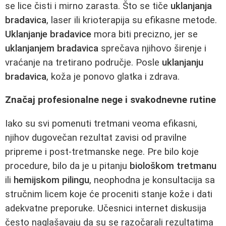
se lice čisti i mirno zarasta. Što se tiče
uklanjanja
bradavica
, laser ili krioterapija su efikasne metode.
Uklanjanje bradavice
mora biti precizno, jer se
uklanjanjem bradavica
sprečava njihovo širenje i
vraćanje na tretirano područje. Posle
uklanjanju
bradavica
, koža je ponovo glatka i zdrava.
Značaj profesionalne nege i svakodnevne rutine
Iako su svi pomenuti tretmani veoma efikasni,
njihov dugovečan rezultat zavisi od pravilne
pripreme i post-tretmanske nege. Pre bilo koje
procedure, bilo da je u pitanju
biološkom tretmanu
ili
hemijskom pilingu
, neophodna je konsultacija sa
stručnim licem koje će proceniti stanje kože i dati
adekvatne preporuke. Učesnici internet diskusija
često naglašavaju da su se razočarali rezultatima