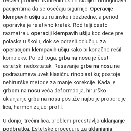
rešava problem isturenih ušnih školjki i omogućava
pacijentima da se osećaju sigurnije.
Operacije
klempavih ušiju
su rutinske i bezbedne, a period
oporavka je relativno kratak. Roditelji često
razmatraju
operaciji klempavih ušiju
kod dece pre
polaska u školu, dok se odrasli odlučuju za
operacijom klempavih ušiju
kako bi konačno rešili
kompleks. Pored toga,
grba na nosu
je čest
estetski nedostatak. Rešavanje
grbe na nosu
ne
podrazumeva uvek klasičnu rinoplastiku; postoje
nehirurške metode za manje korekcije. Kada je
grbom na nosu
veća deformacija, hirurško
uklanjanje
grbu na nosu
postiže najbolje proporcije
lica, harmonizujući profil.
U donjoj trećini lica, problem predstavlja
uklanjanje
podbratka
. Estetske procedure za
uklanjanja