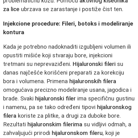
problematičnu kožu. Pomoću
aktivnog kiseonika
za lice
ubrzava se zarastanje i postiže čist ten.
Injekcione procedure: Fileri, botoks i modeliranje
kontura
Kada je potrebno nadoknaditi izgubljeni volumen ili
opustiti mišiće koji stvaraju bore, injekcioni
tretmani su neprevaziđeni.
Hijaluronski fileri
su
danas najčešće korišćeni preparati za korekciju
bora i volumena. Primena
hijaluronskih filera
omogućava precizno modeliranje usana, jagodica i
brade. Svaki
hijaluronski filer
ima specifičnu gustinu
i namenu, pa se tako određeni tipovi
hijaluronskog
filera
koriste za plitke, a drugi za duboke bore.
Rezultati
hijaluronskim filerima
su vidljivi odmah, a
zahvaljujući prirodi
hijaluronskom fileru
, koji je