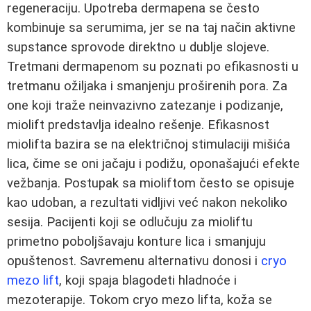
regeneraciju. Upotreba dermapena se često
kombinuje sa serumima, jer se na taj način aktivne
supstance sprovode direktno u dublje slojeve.
Tretmani dermapenom su poznati po efikasnosti u
tretmanu ožiljaka i smanjenju proširenih pora. Za
one koji traže neinvazivno zatezanje i podizanje,
miolift predstavlja idealno rešenje. Efikasnost
miolifta bazira se na električnoj stimulaciji mišića
lica, čime se oni jačaju i podižu, oponašajući efekte
vežbanja. Postupak sa mioliftom često se opisuje
kao udoban, a rezultati vidljivi već nakon nekoliko
sesija. Pacijenti koji se odlučuju za mioliftu
primetno poboljšavaju konture lica i smanjuju
opuštenost. Savremenu alternativu donosi i
cryo
mezo lift
, koji spaja blagodeti hladnoće i
mezoterapije. Tokom cryo mezo lifta, koža se