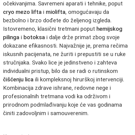
očekivanjima. Savremeni aparati i tehnike, poput
cryo mezo lifta
i
miolifta
, omogućavaju da
bezbolno i brzo dođete do željenog izgleda.
Istovremeno, klasični tretmani poput
hemijskog
pilinga
i
botoksa
i dalje drže primat zbog svoje
dokazane efikasnosti. Najvažnije je, prema rečima
iskusnih pacijenata, ne žuriti i prepustiti se u ruke
stručnjaka. Svako lice je jedinstveno i zahteva
individualni pristup, bilo da se radi o rutinskom
čišćenju lica
ili kompleksnoj hirurškoj intervenciji.
Kombinacija zdrave ishrane, redovne nege i
profesionalnih tretmana vodi ka održivom i
prirodnom podmlađivanju koje će vas godinama
činiti zadovoljnim i samouverenim.