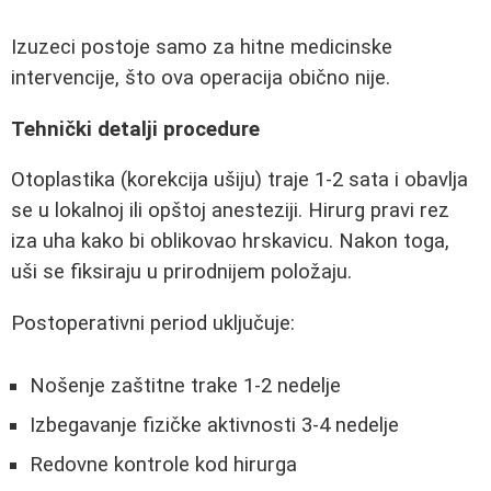
Izuzeci postoje samo za hitne medicinske
intervencije, što ova operacija obično nije.
Tehnički detalji procedure
Otoplastika (korekcija ušiju) traje 1-2 sata i obavlja
se u lokalnoj ili opštoj anesteziji. Hirurg pravi rez
iza uha kako bi oblikovao hrskavicu. Nakon toga,
uši se fiksiraju u prirodnijem položaju.
Postoperativni period uključuje:
Nošenje zaštitne trake 1-2 nedelje
Izbegavanje fizičke aktivnosti 3-4 nedelje
Redovne kontrole kod hirurga