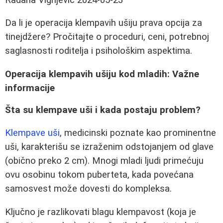
Da li je operacija klempavih ušiju prava opcija za
tinejdžere? Pročitajte o proceduri, ceni, potrebnoj
saglasnosti roditelja i psihološkim aspektima.
Operacija klempavih ušiju kod mladih: Važne
informacije
Šta su klempave uši i kada postaju problem?
Klempave uši
, medicinski poznate kao prominentne
uši, karakterišu se izraženim odstojanjem od glave
(obično preko 2 cm). Mnogi mladi ljudi primećuju
ovu osobinu tokom puberteta, kada povećana
samosvest može dovesti do kompleksa.
Ključno je razlikovati blagu klempavost (koja je