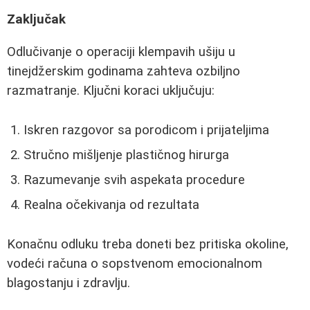
Zaključak
Odlučivanje o operaciji klempavih ušiju u
tinejdžerskim godinama zahteva ozbiljno
razmatranje. Ključni koraci uključuju:
Iskren razgovor sa porodicom i prijateljima
Stručno mišljenje plastičnog hirurga
Razumevanje svih aspekata procedure
Realna očekivanja od rezultata
Konačnu odluku treba doneti bez pritiska okoline,
vodeći računa o sopstvenom emocionalnom
blagostanju i zdravlju.