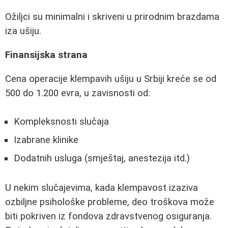
Ožiljci su minimalni i skriveni u prirodnim brazdama
iza ušiju.
Finansijska strana
Cena operacije klempavih ušiju u Srbiji kreće se od
500 do 1.200 evra, u zavisnosti od:
Kompleksnosti slučaja
Izabrane klinike
Dodatnih usluga (smještaj, anestezija itd.)
U nekim slučajevima, kada klempavost izaziva
ozbiljne psihološke probleme, deo troškova može
biti pokriven iz fondova zdravstvenog osiguranja.