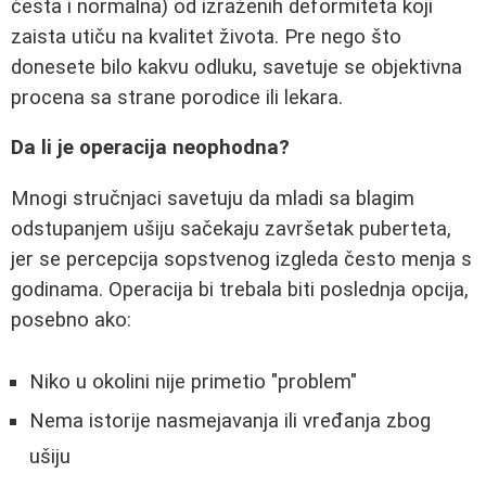
česta i normalna) od izraženih deformiteta koji
zaista utiču na kvalitet života. Pre nego što
donesete bilo kakvu odluku, savetuje se objektivna
procena sa strane porodice ili lekara.
Da li je operacija neophodna?
Mnogi stručnjaci savetuju da mladi sa blagim
odstupanjem ušiju sačekaju završetak puberteta,
jer se percepcija sopstvenog izgleda često menja s
godinama. Operacija bi trebala biti poslednja opcija,
posebno ako:
Niko u okolini nije primetio "problem"
Nema istorije nasmejavanja ili vređanja zbog
ušiju