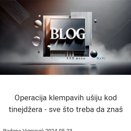
Operacija klempavih ušiju kod
tinejdžera - sve što treba da znaš
Radana Vignjević
2024-05-23