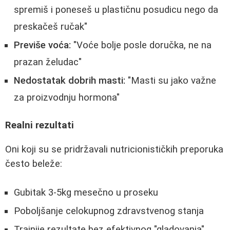
spremiš i poneseš u plastičnu posudicu nego da
preskačeš ručak"
Previše voća:
"Voće bolje posle doručka, ne na
prazan želudac"
Nedostatak dobrih masti:
"Masti su jako važne
za proizvodnju hormona"
Realni rezultati
Oni koji su se pridržavali nutricionističkih preporuka
često beleže:
Gubitak 3-5kg mesečno u proseku
Poboljšanje celokupnog zdravstvenog stanja
Trajnije rezultate bez efektivnog "gladovanja"