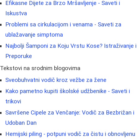
Efikasne Dijete za Brzo Mršavljenje - Saveti i
Iskustva
Problemi sa cirkulacijom i venama - Saveti za
ublažavanje simptoma
Najbolji Šamponi za Koju Vrstu Kose? Istraživanje i
Preporuke
Tekstovi na srodnim blogovima
Sveobuhvatni vodič kroz vežbe za žene
Kako pametno kupiti školské udžbenike - Saveti i
trikovi
Savršene Cipele za Venčanje: Vodič za Bezbrižan i
Udoban Dan
Hemijski piling - potpuni vodič za čistu i obnovljenu