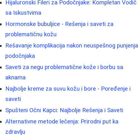
Hijaluronski Fileri za Podočnjake: Kompletan Vodič
sa Iskustvima
Hormonske bubuljice - Rešenja i saveti za
problematičnu kožu
Rešavanje komplikacija nakon neuspešnog punjenja
podočnjaka
Saveti za negu problematične kože i borbu sa
aknama
Najbolje kreme za suvu kožu i bore - Poređenje i
saveti
Spušteni Očni Kapci: Najbolje Rešenja i Saveti
Alternativne metode lečenja: Prirodni put ka
zdravlju