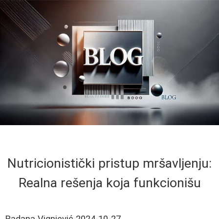
Nutricionistički pristup mršavljenju:
Realna rešenja koja funkcionišu
Radana Vignjević
2024-10-27