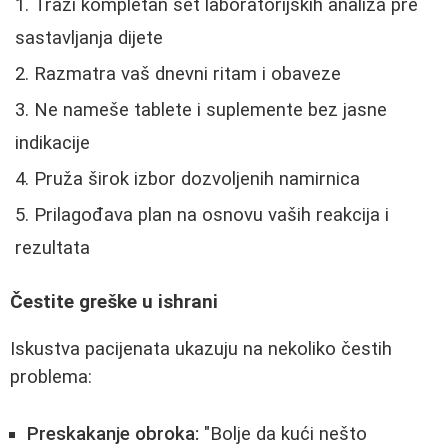
Traži kompletan set laboratorijskih analiza pre
sastavljanja dijete
Razmatra vaš dnevni ritam i obaveze
Ne nameše tablete i suplemente bez jasne
indikacije
Pruža širok izbor dozvoljenih namirnica
Prilagođava plan na osnovu vaših reakcija i
rezultata
Čestite greške u ishrani
Iskustva pacijenata ukazuju na nekoliko čestih
problema:
Preskakanje obroka:
"Bolje da kući nešto