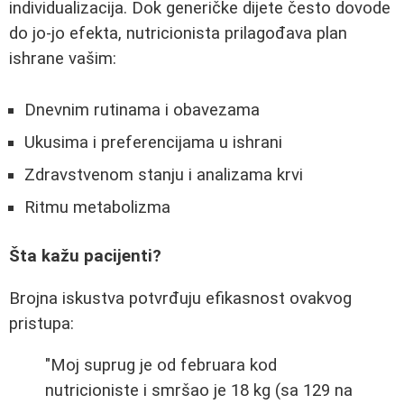
individualizacija. Dok generičke dijete često dovode
do jo-jo efekta, nutricionista prilagođava plan
ishrane vašim:
Dnevnim rutinama i obavezama
Ukusima i preferencijama u ishrani
Zdravstvenom stanju i analizama krvi
Ritmu metabolizma
Šta kažu pacijenti?
Brojna iskustva potvrđuju efikasnost ovakvog
pristupa:
"Moj suprug je od februara kod
nutricioniste i smršao je 18 kg (sa 129 na