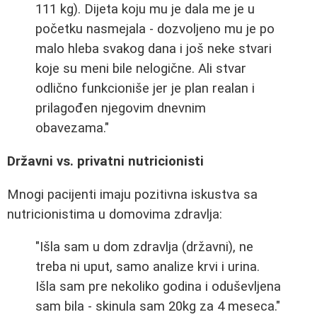
111 kg). Dijeta koju mu je dala me je u
početku nasmejala - dozvoljeno mu je po
malo hleba svakog dana i još neke stvari
koje su meni bile nelogične. Ali stvar
odlično funkcioniše jer je plan realan i
prilagođen njegovim dnevnim
obavezama."
Državni vs. privatni nutricionisti
Mnogi pacijenti imaju pozitivna iskustva sa
nutricionistima u domovima zdravlja:
"Išla sam u dom zdravlja (državni), ne
treba ni uput, samo analize krvi i urina.
Išla sam pre nekoliko godina i oduševljena
sam bila - skinula sam 20kg za 4 meseca."