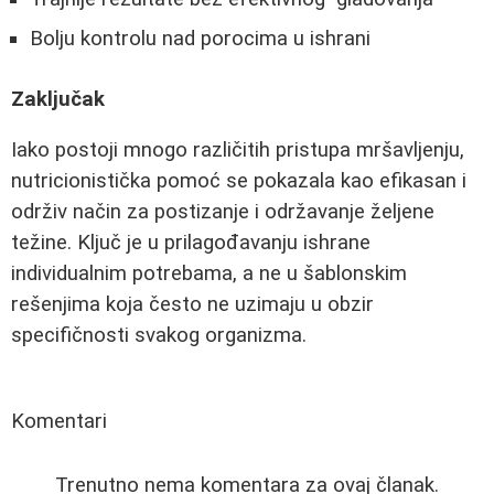
Bolju kontrolu nad porocima u ishrani
Zaključak
Iako postoji mnogo različitih pristupa mršavljenju,
nutricionistička pomoć se pokazala kao efikasan i
održiv način za postizanje i održavanje željene
težine. Ključ je u prilagođavanju ishrane
individualnim potrebama, a ne u šablonskim
rešenjima koja često ne uzimaju u obzir
specifičnosti svakog organizma.
Komentari
Trenutno nema komentara za ovaj članak.