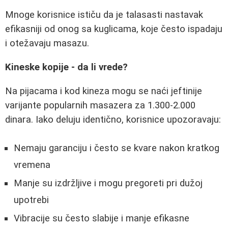
Mnoge korisnice ističu da je talasasti nastavak
efikasniji od onog sa kuglicama, koje često ispadaju
i otežavaju masazu.
Kineske kopije - da li vrede?
Na pijacama i kod kineza mogu se naći jeftinije
varijante popularnih masazera za 1.300-2.000
dinara. Iako deluju identično, korisnice upozoravaju:
Nemaju garanciju i često se kvare nakon kratkog
vremena
Manje su izdržljive i mogu pregoreti pri dužoj
upotrebi
Vibracije su često slabije i manje efikasne