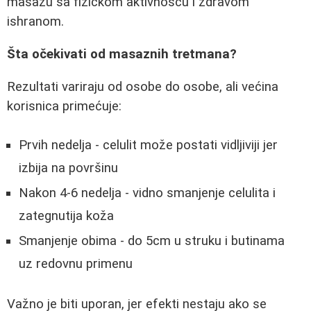
masazu sa fizickom aktivnošću i zdravom
ishranom.
Šta očekivati od masaznih tretmana?
Rezultati variraju od osobe do osobe, ali većina
korisnica primećuje:
Prvih nedelja - celulit može postati vidljiviji jer
izbija na površinu
Nakon 4-6 nedelja - vidno smanjenje celulita i
zategnutija koža
Smanjenje obima - do 5cm u struku i butinama
uz redovnu primenu
Važno je biti uporan, jer efekti nestaju ako se