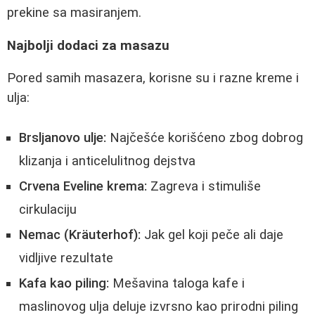
prekine sa masiranjem.
Najbolji dodaci za masazu
Pored samih masazera, korisne su i razne kreme i
ulja:
Brsljanovo ulje:
Najčešće korišćeno zbog dobrog
klizanja i anticelulitnog dejstva
Crvena Eveline krema:
Zagreva i stimuliše
cirkulaciju
Nemac (Kräuterhof):
Jak gel koji peče ali daje
vidljive rezultate
Kafa kao piling:
Mešavina taloga kafe i
maslinovog ulja deluje izvrsno kao prirodni piling