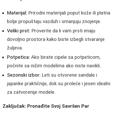
Materijal:
Prirodni materijali poput kože ili platna
bolje propuštaju vazduh i smanjuju znojenje.
Veliki prst:
Proverite da li vam prsti imaju
dovoljno prostora kako biste izbegli stvaranje
žuljeva.
Potpetica:
Ako birate cipele sa potpeticom,
počnite sa nižim modelima ako niste navikli.
Sezonski izbor:
Leti su otvorene sandale i
japanke praktičnije, dok su proleće i jesen idealni
za zatvorenije modele.
Zaključak: Pronađite Svoj Savršen Par