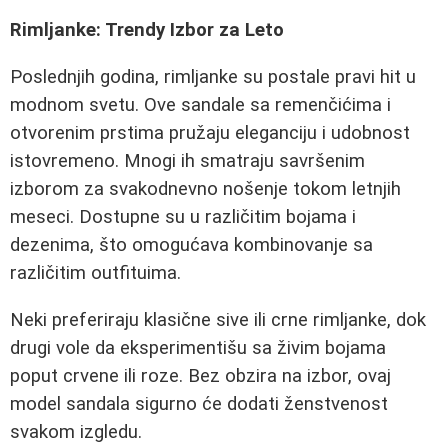
Rimljanke: Trendy Izbor za Leto
Poslednjih godina, rimljanke su postale pravi hit u
modnom svetu. Ove sandale sa remenčićima i
otvorenim prstima pružaju eleganciju i udobnost
istovremeno. Mnogi ih smatraju savršenim
izborom za svakodnevno nošenje tokom letnjih
meseci. Dostupne su u različitim bojama i
dezenima, što omogućava kombinovanje sa
različitim outfituima.
Neki preferiraju klasične sive ili crne rimljanke, dok
drugi vole da eksperimentišu sa živim bojama
poput crvene ili roze. Bez obzira na izbor, ovaj
model sandala sigurno će dodati ženstvenost
svakom izgledu.