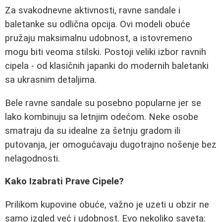
Za svakodnevne aktivnosti, ravne sandale i
baletanke su odlična opcija. Ovi modeli obuće
pružaju maksimalnu udobnost, a istovremeno
mogu biti veoma stilski. Postoji veliki izbor ravnih
cipela - od klasičnih japanki do modernih baletanki
sa ukrasnim detaljima.
Bele ravne sandale su posebno popularne jer se
lako kombinuju sa letnjim odećom. Neke osobe
smatraju da su idealne za šetnju gradom ili
putovanja, jer omogućavaju dugotrajno nošenje bez
nelagodnosti.
Kako Izabrati Prave Cipele?
Prilikom kupovine obuće, važno je uzeti u obzir ne
samo izgled već i udobnost. Evo nekoliko saveta: