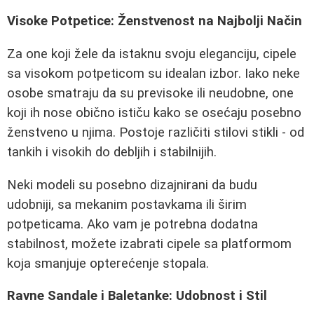
Visoke Potpetice: Ženstvenost na Najbolji Način
Za one koji žele da istaknu svoju eleganciju, cipele
sa visokom potpeticom su idealan izbor. Iako neke
osobe smatraju da su previsoke ili neudobne, one
koji ih nose obično ističu kako se osećaju posebno
ženstveno u njima. Postoje različiti stilovi stikli - od
tankih i visokih do debljih i stabilnijih.
Neki modeli su posebno dizajnirani da budu
udobniji, sa mekanim postavkama ili širim
potpeticama. Ako vam je potrebna dodatna
stabilnost, možete izabrati cipele sa platformom
koja smanjuje opterećenje stopala.
Ravne Sandale i Baletanke: Udobnost i Stil