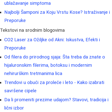
ublažavanje simptoma
Najbolji Šamponi za Koju Vrstu Kose? Istraživanje i
Preporuke
Tekstovi na srodnim blogovima
CO2 Laser za Ožiljke od Akni: Iskustva, Efekti i
Preporuke
Od filera do prirodnog sjaja: Šta treba da znate o
hijaluronskim filerima, botoksu i modernim
nehirurškim tretmanima lica
Trendovi u obući za proleće i leto - Kako izabrati
savršene cipele
Da li promeniti prezime udajom? Stavovi, tradicija i
lični izbor