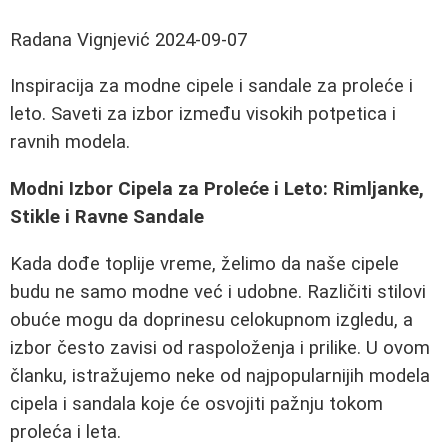
Radana Vignjević
2024-09-07
Inspiracija za modne cipele i sandale za proleće i
leto. Saveti za izbor između visokih potpetica i
ravnih modela.
Modni Izbor Cipela za Proleće i Leto: Rimljanke,
Stikle i Ravne Sandale
Kada dođe toplije vreme, želimo da naše cipele
budu ne samo modne već i udobne. Različiti stilovi
obuće mogu da doprinesu celokupnom izgledu, a
izbor često zavisi od raspoloženja i prilike. U ovom
članku, istražujemo neke od najpopularnijih modela
cipela i sandala koje će osvojiti pažnju tokom
proleća i leta.