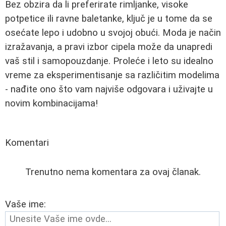
Bez obzira da li preferirate rimljanke, visoke
potpetice ili ravne baletanke, ključ je u tome da se
osećate lepo i udobno u svojoj obući. Moda je način
izražavanja, a pravi izbor cipela može da unapredi
vaš stil i samopouzdanje. Proleće i leto su idealno
vreme za eksperimentisanje sa različitim modelima
- nađite ono što vam najviše odgovara i uživajte u
novim kombinacijama!
Komentari
Trenutno nema komentara za ovaj članak.
Vaše ime: