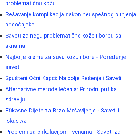
problematičnu kožu
Rešavanje komplikacija nakon neuspešnog punjenja
podočnjaka
Saveti za negu problematične kože i borbu sa
aknama
Najbolje kreme za suvu kožu i bore - Poređenje i
saveti
Spušteni Očni Kapci: Najbolje Rešenja i Saveti
Alternativne metode lečenja: Prirodni put ka
zdravlju
Efikasne Dijete za Brzo Mršavljenje - Saveti i
Iskustva
Problemi sa cirkulacijom i venama - Saveti za