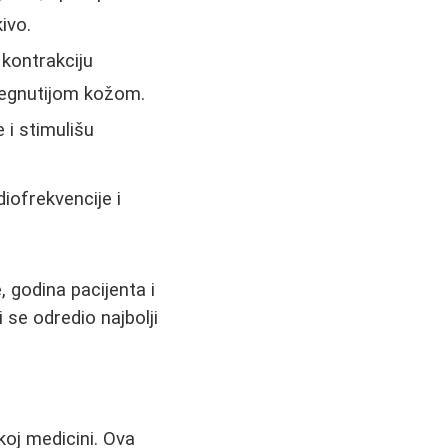
ivo.
kontrakciju
ategnutijom kožom.
 i stimulišu
iofrekvencije i
 godina pacijenta i
 se odredio najbolji
koj medicini. Ova