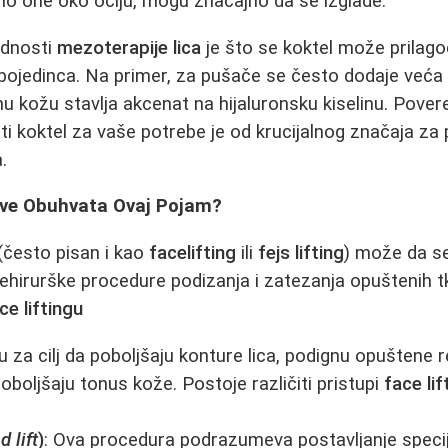
no one oko očiju, mogu značajno da se izglade.
ednosti
mezoterapije lica
je što se koktel može prilagod
jedinca. Na primer, za pušače se često dodaje veća k
u kožu stavlja akcenat na hijaluronsku kiselinu. Povere
ati koktel za vaše potrebe je od krucijalnog značaja za
.
 Sve Obuhvata Ovaj Pojam?
(često pisan i kao
facelifting
ili
fejs lifting
) može da s
nehirurške procedure podizanja i zatezanja opuštenih tk
ce liftingu
 za cilj da poboljšaju konture lica, podignu opuštene r
 poboljšaju tonus kože. Postoje različiti pristupi
face lif
d lift
)
: Ova procedura podrazumeva postavljanje specija