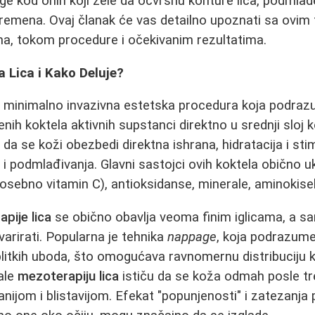
e kod onih koji žele da očvrsnu konture lica, podmlade
remena. Ovaj članak će vas detailno upoznati sa ovim
ma, tokom procedure i očekivanim rezultatima.
a Lica i Kako Deluje?
 minimalno invazivna estetska procedura koja podraz
enih koktela aktivnih supstanci direktno u srednji sloj k
 da se koži obezbedi direktna ishrana, hidratacija i sti
i podmlađivanja. Glavni sastojci ovih koktela obično u
posebno vitamin C), antioksidanse, minerale, aminokisel
pije lica
se obično obavlja veoma finim iglicama, a s
arirati. Popularna je tehnika
nappage
, koja podrazume
plitkih uboda, što omogućava ravnomernu distribuciju 
ale
mezoterapiju lica
ističu da se koža odmah posle t
anijom i blistavijom. Efekat "popunjenosti" i zatezanja