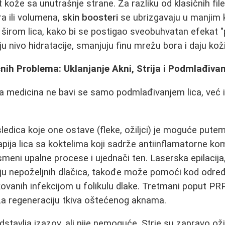
et kože sa unutrašnje strane. Za razliku od klasičnih file
a ili volumena,
skin boosteri
se ubrizgavaju u manjim 
irom lica, kako bi se postigao sveobuhvatan efekat "
 nivo hidratacije, smanjuju finu mrežu bora i daju koži
nih Problema: Uklanjanje Akni, Strija i Podmlađiva
 medicina ne bavi se samo podmlađivanjem lica, već 
ledica koje one ostave (fleke, ožiljci) je moguće putem 
ija lica sa koktelima koji sadrže antiinflamatorne ko
eni upalne procese i ujednači ten. Laserska epilacija
ju nepoželjnih dlačica, takođe može pomoći kod određe
ovanih infekcijom u folikulu dlake. Tretmani poput P
za regeneraciju tkiva oštećenog aknama.
stavlja izazov, ali nije nemoguće. Strie su zapravo oži