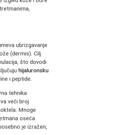
 izgled kože i bore
 tretmanima,
umeva ubrizgavanje
ože (dermis). Cilj
mulacija, što dovodi
ključuju
hijaluronsku
ine i peptide.
ama tehnika
va veći broj
koktela. Mnoge
retmana oseća
 posebno je izražen,