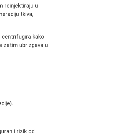
m reinjektiraju u
eraciju tkiva,
m centrifugira kako
e zatim ubrizgava u
cije).
uran i rizik od