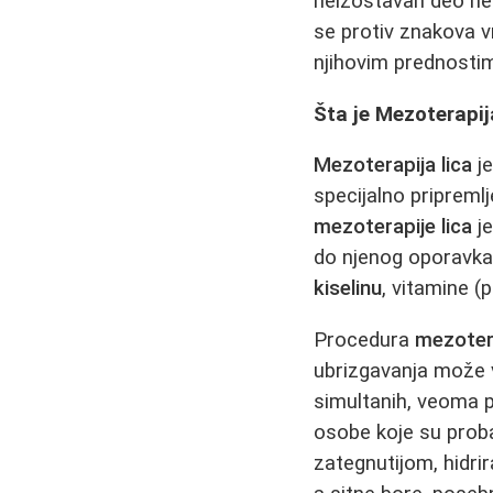
neizostavan deo neg
se protiv znakova v
njihovim prednosti
Šta je Mezoterapij
Mezoterapija lica
je
specijalno pripremlj
mezoterapije lica
je
do njenog oporavka 
kiselinu
, vitamine (
Procedura
mezotera
ubrizgavanja može v
simultanih, veoma 
osobe koje su prob
zategnutijom, hidrir