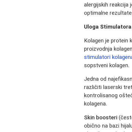
alergijskih reakcija
optimalne rezultate
Uloga Stimulatora
Kolagen je protein k
proizvodnja kolagen
stimulatori kolagen
sopstveni kolagen.
Jedna od najefikasn
različiti laserski t
kontrolisanog ošteć
kolagena.
Skin boosteri
(čest
obično na bazi hijal