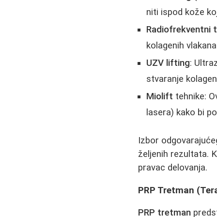
niti ispod kože k
Radiofrekventni 
kolagenih vlakana
UZV lifting
: Ultra
stvaranje kolagen
Miolift
tehnike: Ov
lasera) kako bi po
Izbor odgovarajuće
željenih rezultata.
pravac delovanja.
PRP Tretman (Ter
PRP tretman
predst