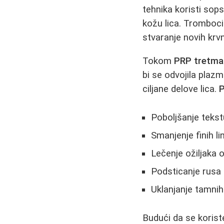
tehnika koristi sops
kožu lica. Tromboci
stvaranje novih krv
Tokom
PRP tretma
bi se odvojila pla
ciljane delove lica.
Poboljšanje tekst
Smanjenje finih lin
Lečenje ožiljaka o
Podsticanje rusa 
Uklanjanje tamni
Budući da se korist