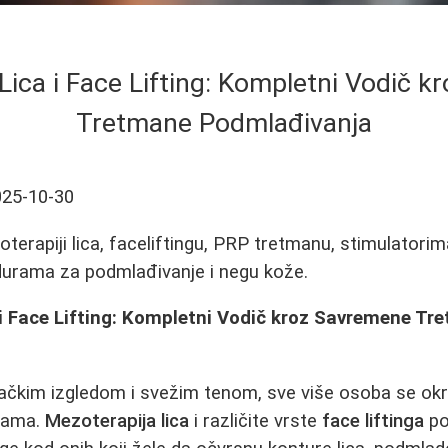
Lica i Face Lifting: Kompletni Vodič 
Tretmane Podmlađivanja
025-10-30
terapiji lica, faceliftingu, PRP tretmanu, stimulatori
urama za podmlađivanje i negu kože.
 i Face Lifting: Kompletni Vodič kroz Savremene Tr
lačkim izgledom i svežim tenom, sve više osoba se o
rama.
Mezoterapija lica
i različite vrste
face liftinga
po