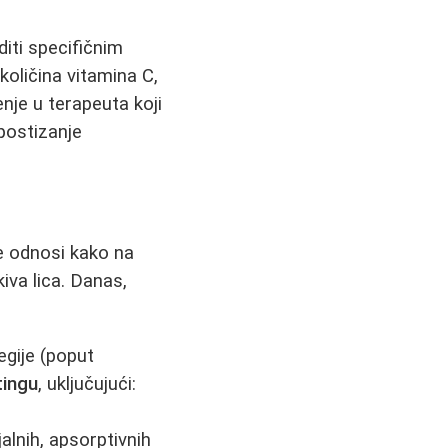
iti specifičnim
oličina vitamina C,
nje u terapeuta koji
 postizanje
e odnosi kako na
iva lica. Danas,
egije (poput
tingu
, uključujući:
lnih, apsorptivnih