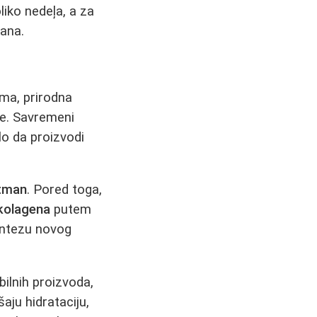
liko nedeļa, a za
mana.
ama, prirodna
že. Savremeni
lo da proizvodi
tman
. Pored toga,
 kolagena
putem
intezu novog
bilnih proizvoda,
šaju hidrataciju,