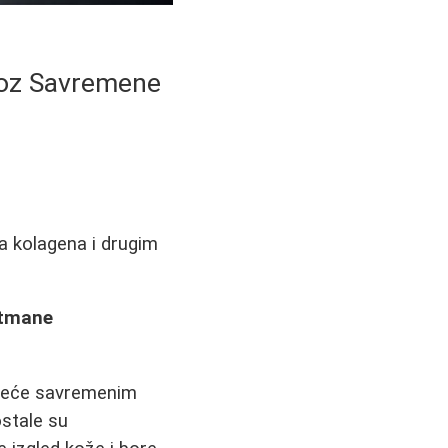
kroz Savremene
ma kolagena i drugim
etmane
kreće savremenim
stale su