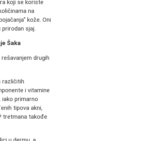
ra koji se koriste
količinama na
pojačanja" kože. Oni
 prirodan sjaj.
nje Šaka
i rešavanjem drugih
različitih
mponente i vitamine
, iako primarno
nih tipova akni,
RP tretmana takođe
ljci u dermu, a