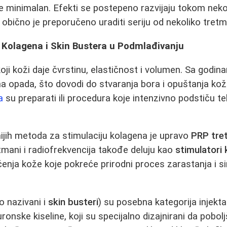
 je minimalan. Efekti se postepeno razvijaju tokom neko
 obično je preporučeno uraditi seriju od nekoliko tret
 Kolagena i Skin Bustera u Podmlađivanju
oji koži daje čvrstinu, elastičnost i volumen. Sa godin
a opada, što dovodi do stvaranja bora i opuštanja ko
a
su preparati ili procedura koje intenzivno podstiču te
ijih metoda za stimulaciju kolagena je upravo
PRP tre
retmani i radiofrekvencija takođe deluju kao
stimulatori
enja kože koje pokreće prirodni proces zarastanja i s
o nazivani i
skin busteri
) su posebna kategorija injekta
uronske kiseline, koji su specijalno dizajnirani da pobolj