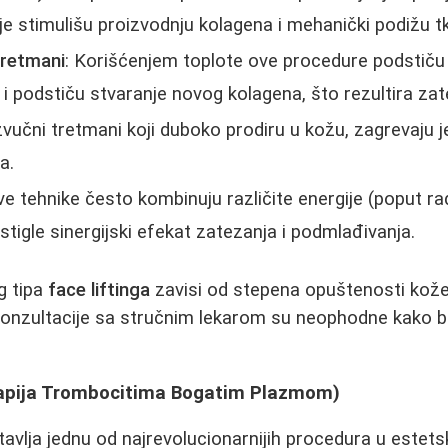
oje stimulišu proizvodnju kolagena i mehanički podižu tk
tretmani
: Korišćenjem toplote ove procedure podstiču 
 i podstiču stvaranje novog kolagena, što rezultira z
zvučni tretmani koji duboko prodiru u kožu, zagrevaju je
a.
e tehnike često kombinuju različite energije (poput rad
stigle sinergijski efekat zatezanja i podmlađivanja.
g tipa
face liftinga
zavisi od stepena opuštenosti kože,
 Konzultacije sa stručnim lekarom su neophodne kako bi
apija Trombocitima Bogatim Plazmom)
avlja jednu od najrevolucionarnijih procedura u estets