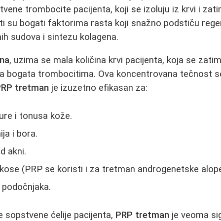
tvene trombocite pacijenta, koji se izoluju iz krvi i zati
ti su bogati faktorima rasta koji snažno podstiču regen
nih sudova i sintezu kolagena.
na
, uzima se mala količina krvi pacijenta, koja se zati
zma bogata trombocitima. Ova koncentrovana tečnost s
PRP tretman
je izuzetno efikasan za:
ure i tonusa kože.
ija i bora.
d akni.
kose (PRP se koristi i za tretman androgenetske alope
h podočnjaka.
e sopstvene ćelije pacijenta,
PRP tretman
je veoma sig