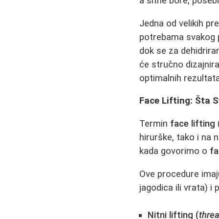
a sitne bore, poseb
Jedna od velikih pr
potrebama svakog po
dok se za dehidriran
će stručno dizajnir
optimalnih rezultata
Face Lifting: Šta
Termin
face lifting
hirurške, tako i na 
kada govorimo o
fa
Ove procedure imaju
jagodica ili vrata) i
Nitni lifting (
threa