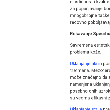
elastičnost i kvalit
za popunjavanje bor
mnogobrojne tačke š
redovno poboljšavaju
Rešavanje Specifič
Savremena estetska
problema kože.
Uklanjanje akni
i pos
tretmana. Mezoterap
može značajno da sm
namenjena uklanjan
posebno onih uzrok
su veoma efikasni 
Uklanjanje strija
pred