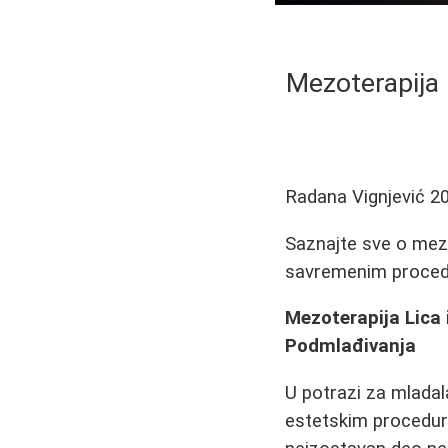
Mezoterapija 
Radana Vignjević
2
Saznajte sve o mezo
savremenim proced
Mezoterapija Lica
Podmlađivanja
U potrazi za mlada
estetskim procedu