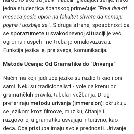
jedna studentica španskog primećuje:
"Prva dva-tri
meseca posle upisa na fakultet shvate da nemaju
pojma i uozbilje se."
. S druge strane, sposobnost da
se
sporazumete u svakodnevnoj situaciji
je već
ogroman uspeh i ne treba je omalovažavati.
Funkcija jezika je, pre svega, komunikacija.
Metode Učenja: Od Gramatike do "Urivanja"
Načini na koji ljudi uče jezike su različiti kao i oni
sami. Neki su tradicionalisti - vole da krenu od
gramatičkih pravila
, tabela i vežbanja. Drugi
preferiraju
metodu urivanja (immersion)
: okružuju
se jezikom kroz filmove, muziku, čitanje i
razgovore, a gramatiku usvajaju intuitivno, kao
deca. Oba pristupa imaju svoje prednosti. Urivanje