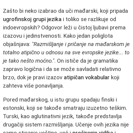
Zašto bi neko izabrao da uči mađarski, koji pripada
ugrofinskoj grupi jezika
i toliko se razlikuje od
indoevropskih? Odgovor leži u čistoj ljubavi prema
izazovu i jedinstvenosti. Kako jedan poliglota
objašnjava:
"Razmišljanje i pričanje na mađarskom je
totalno atipično u odnosu na sve evropske jezike... to
je tako nešto moćno."
. On ističe da je gramatika
zapravo logična i da se može savladati relativno
brzo, dok je pravi izazov
atipičan vokabular
koji
zahteva više ponavljanja.
Pored mađarskog, u istu grupu spadaju finski i
estonski, koji se takođe smatraju izuzetno teškim.
Turski, kao aglutinativni jezik, takođe predstavlja
drugačiji sistem razmišljanja. Učenje ovih jezika nije
samo sticanje veštine, već i
proširenje vidika
i