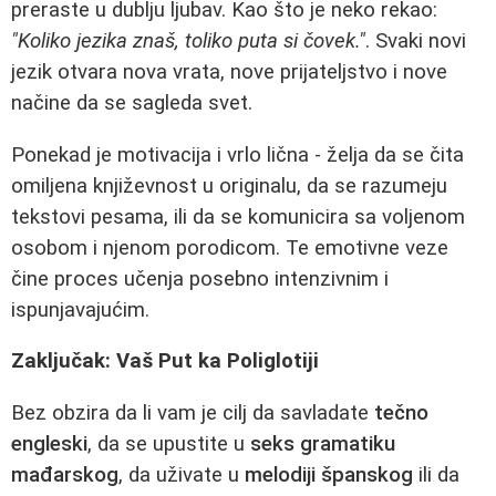
preraste u dublju ljubav. Kao što je neko rekao:
"Koliko jezika znaš, toliko puta si čovek."
. Svaki novi
jezik otvara nova vrata, nove prijateljstvo i nove
načine da se sagleda svet.
Ponekad je motivacija i vrlo lična - želja da se čita
omiljena književnost u originalu, da se razumeju
tekstovi pesama, ili da se komunicira sa voljenom
osobom i njenom porodicom. Te emotivne veze
čine proces učenja posebno intenzivnim i
ispunjavajućim.
Zaključak: Vaš Put ka Poliglotiji
Bez obzira da li vam je cilj da savladate
tečno
engleski
, da se upustite u
seks gramatiku
mađarskog
, da uživate u
melodiji španskog
ili da