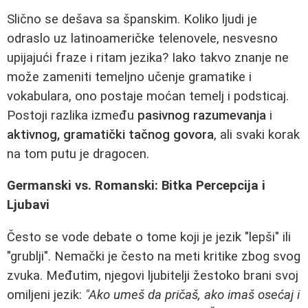
Slično se dešava sa španskim. Koliko ljudi je
odraslo uz latinoameričke telenovele, nesvesno
upijajući fraze i ritam jezika? Iako takvo znanje ne
može zameniti temeljno učenje gramatike i
vokabulara, ono postaje moćan temelj i podsticaj.
Postoji razlika između
pasivnog razumevanja
i
aktivnog, gramatički tačnog govora
, ali svaki korak
na tom putu je dragocen.
Germanski vs. Romanski: Bitka Percepcija i
Ljubavi
Često se vode debate o tome koji je jezik "lepši" ili
"grublji". Nemački je često na meti kritike zbog svog
zvuka. Međutim, njegovi ljubitelji žestoko brani svoj
omiljeni jezik:
"Ako umeš da pričaš, ako imaš osećaj i