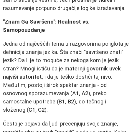
razumevanje potpuno drugačije logike izražavanja.
"Znam Ga Savršeno": Realnost vs.
Samopouzdanje
Jedna od najčešćih tema u razgovorima poliglota je
definicija znanja jezika. Šta znači "savršeno znati"
jezik? Da li je to moguće za nekoga kom je jezik
stran? Mnogi ističu da je
maternji govornik uvek
najviši autoritet
, i da je teško dostići taj nivo.
Međutim, postoji širok spektar znanja - od
osnovnog sporazumevanja (
A1, A2
), preko
samostalne upotrebe (
B1, B2
), do tečnog i
složenog (
C1, C2
).
Česta je pojava da ljudi precenjuju svoje znanje,
naročito ako su jezik "naučili" gledajući serije. Kako