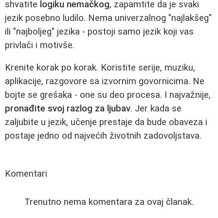
shvatite
logiku nemačkog
, zapamtite da je svaki
jezik posebno ludilo. Nema univerzalnog "najlakšeg"
ili "najboljeg" jezika - postoji samo jezik koji vas
privlači i motivše.
Krenite korak po korak. Koristite serije, muziku,
aplikacije, razgovore sa izvornim govornicima. Ne
bojte se grešaka - one su deo procesa. I najvažnije,
pronađite svoj razlog za ljubav
. Jer kada se
zaljubite u jezik, učenje prestaje da bude obaveza i
postaje jedno od najvećih životnih zadovoljstava.
Komentari
Trenutno nema komentara za ovaj članak.