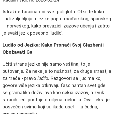
Istražite fascinantni svet poliglota. Otkrijte kako
ljudi zaljubljuju u jezike poput mađarskog, španskog
ili norveškog, kako prevazići izazove učenja i zašto
je svaki jezik posebno 'ludilo'.
Ludilo od Jezika: Kako Pronaći Svoj Glazbeni i
Obožavati Ga
Učiti strane jezike nije samo veština, to je
putovanje. Za neke je to nužnost, za druge strast, a
za treće - pravo
ludilo
. Razgovori sa ljudima koji
govore više jezika otkrivaju fascinantan svet gde
se gramatika doživljava kao
seksi izazov
, a zvuk
stranih reči postaje omiljena melodija. Ovaj tekst je
posvećen svima koji su ikada osetili tu čudnu,
prelepu opsesiju.