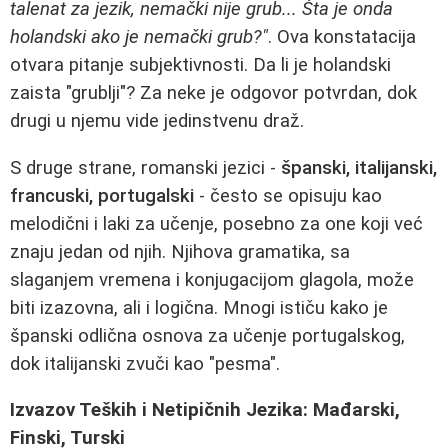
talenat za jezik, nemački nije grub... Šta je onda
holandski ako je nemački grub?"
. Ova konstatacija
otvara pitanje subjektivnosti. Da li je holandski
zaista "grublji"? Za neke je odgovor potvrdan, dok
drugi u njemu vide jedinstvenu draž.
S druge strane, romanski jezici -
španski, italijanski,
francuski, portugalski
- često se opisuju kao
melodični i laki za učenje, posebno za one koji već
znaju jedan od njih. Njihova gramatika, sa
slaganjem vremena i konjugacijom glagola, može
biti izazovna, ali i logična. Mnogi ističu kako je
španski odlična osnova za učenje portugalskog,
dok italijanski zvuči kao "pesma".
Izvazov Teških i Netipičnih Jezika: Mađarski,
Finski, Turski