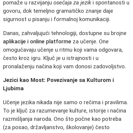
pomaže u razvijanju
osećaja za jezik
i spontanosti u
govoru, dok temeljno gramatičko znanje daje
sigurnost u pisanju i formalnoj komunikaciji.
Danas, zahvaljujući tehnologiji, dostupne su brojne
aplikacije i online platforme
za učenje. One
omogućavaju učenje u ritmu koji vama odgovara,
često kroz igru. Ključ je u istrajnosti i u
pronalaženju načina koji vam donosi zadovoljstvo.
Jezici kao Most: Povezivanje sa Kulturom i
Ljubima
Učenje jezika nikada nije samo o rečima i pravilima.
To je ključ za razumevanje kulture, istorije i načina
razmišljanja naroda. Ono što počne kao potreba
(za posao, državljanstvo, školovanje) često