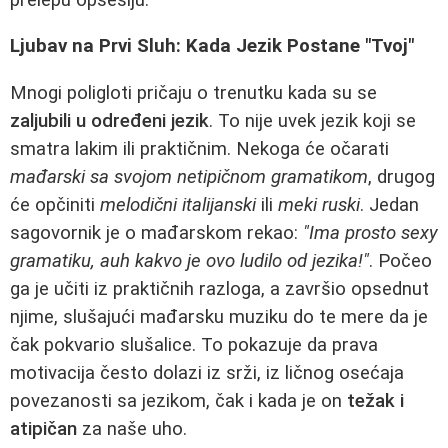
Ljubav na Prvi Sluh: Kada Jezik Postane "Tvoj"
Mnogi poligloti pričaju o trenutku kada su se
zaljubili u određeni jezik
. To nije uvek jezik koji se
smatra lakim ili praktičnim. Nekoga će očarati
mađarski sa svojom netipičnom gramatikom
, drugog
će opčiniti
melodični italijanski
ili
meki ruski
. Jedan
sagovornik je o mađarskom rekao:
"Ima prosto sexy
gramatiku, auh kakvo je ovo ludilo od jezika!"
. Počeo
ga je učiti iz praktičnih razloga, a završio opsednut
njime, slušajući mađarsku muziku do te mere da je
čak pokvario slušalice. To pokazuje da prava
motivacija često dolazi iz srži, iz ličnog osećaja
povezanosti sa jezikom, čak i kada je on
težak i
atipičan
za naše uho.