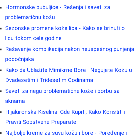
Hormonske bubuljice - Rešenja i saveti za
problematičnu kožu
Sezonske promene kože lica - Kako se brinuti o
licu tokom cele godine
Rešavanje komplikacija nakon neuspešnog punjenja
podočnjaka
Kako da Ublažite Mimikrne Bore i Negujete Kožu u
Dvadesetim i Tridesetim Godinama
Saveti za negu problematične kože i borbu sa
aknama
Hijaluronska Kiselina: Gde Kupiti, Kako Koristiti i
Praviti Sopstvene Preparate
Najbolje kreme za suvu kožu i bore - Poređenje i