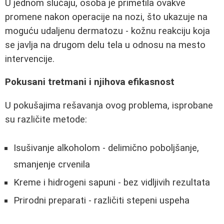
U jednom slučaju, osoba je primetila ovakve
promene nakon operacije na nozi, što ukazuje na
moguću udaljenu dermatozu - kožnu reakciju koja
se javlja na drugom delu tela u odnosu na mesto
intervencije.
Pokusani tretmani i njihova efikasnost
U pokušajima rešavanja ovog problema, isprobane
su različite metode:
Isušivanje alkoholom - delimično poboljšanje,
smanjenje crvenila
Kreme i hidrogeni sapuni - bez vidljivih rezultata
Prirodni preparati - različiti stepeni uspeha