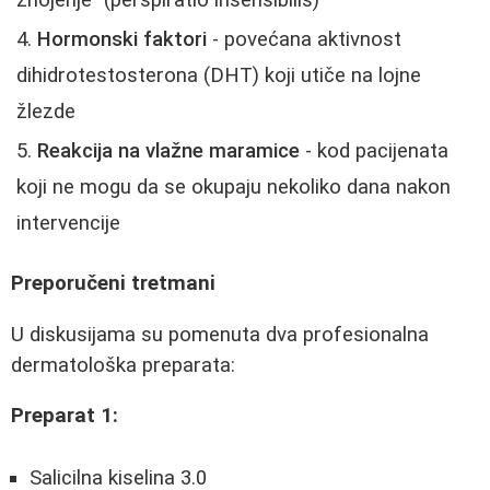
znojenje" (perspiratio insensibilis)
Hormonski faktori
- povećana aktivnost
dihidrotestosterona (DHT) koji utiče na lojne
žlezde
Reakcija na vlažne maramice
- kod pacijenata
koji ne mogu da se okupaju nekoliko dana nakon
intervencije
Preporučeni tretmani
U diskusijama su pomenuta dva profesionalna
dermatološka preparata:
Preparat 1:
Salicilna kiselina 3.0