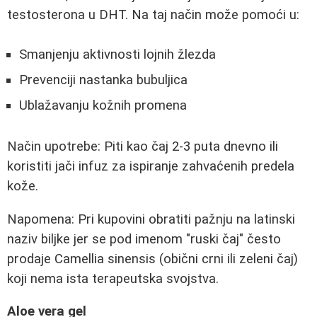
testosterona u DHT. Na taj način može pomoći u:
Smanjenju aktivnosti lojnih žlezda
Prevenciji nastanka bubuljica
Ublažavanju kožnih promena
Način upotrebe: Piti kao čaj 2-3 puta dnevno ili
koristiti jači infuz za ispiranje zahvaćenih predela
kože.
Napomena: Pri kupovini obratiti pažnju na latinski
naziv biljke jer se pod imenom "ruski čaj" često
prodaje Camellia sinensis (obični crni ili zeleni čaj)
koji nema ista terapeutska svojstva.
Aloe vera gel