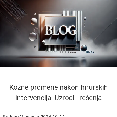
Kožne promene nakon hirurških
intervencija: Uzroci i rešenja
Radana Vignjević
2024-10-14