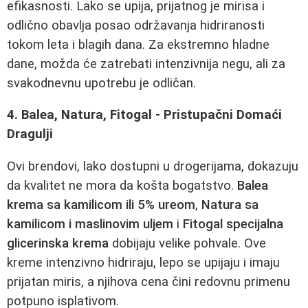
efikasnosti. Lako se upija, prijatnog je mirisa i
odlično obavlja posao održavanja hidriranosti
tokom leta i blagih dana. Za ekstremno hladne
dane, možda će zatrebati intenzivnija negu, ali za
svakodnevnu upotrebu je odličan.
4. Balea, Natura, Fitogal - Pristupačni Domaći
Dragulji
Ovi brendovi, lako dostupni u drogerijama, dokazuju
da kvalitet ne mora da košta bogatstvo.
Balea
krema sa kamilicom ili 5% ureom
,
Natura sa
kamilicom i maslinovim uljem
i
Fitogal specijalna
glicerinska krema
dobijaju velike pohvale. Ove
kreme intenzivno hidriraju, lepo se upijaju i imaju
prijatan miris, a njihova cena čini redovnu primenu
potpuno isplativom.