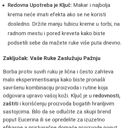
Redovna Upotreba je Ključ:
Makar i najbolja
krema neće imati efekta ako se ne koristi
dosledno. Držite manju tubicu kreme u torbi, na
radnom mestu i pored kreveta kako biste
podsetili sebe da mažete ruke više puta dnevno.
Zaključak: Vaše Ruke Zaslužuju Pažnju
Borba protiv suvih ruku je lična i često zahteva
malo eksperimentisanja kako biste pronašli
savršenu kombinaciju proizvoda i rutine koja
odgovara upravo vašoj koži. Ključ je u
redovnosti,
zaštiti
i korišćenju proizvoda bogatih hranljivim
sastojcima. Bilo da se odlučite za skupi brend
poput Eucerina ili se opredelite za izuzetno
efikasne a pristupačne domaće proizvode poput