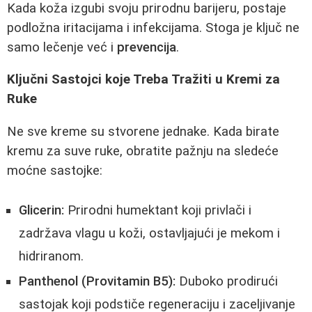
Kada koža izgubi svoju prirodnu barijeru, postaje
podložna iritacijama i infekcijama. Stoga je ključ ne
samo lečenje već i
prevencija
.
Ključni Sastojci koje Treba Tražiti u Kremi za
Ruke
Ne sve kreme su stvorene jednake. Kada birate
kremu za suve ruke, obratite pažnju na sledeće
moćne sastojke:
Glicerin:
Prirodni humektant koji privlači i
zadržava vlagu u koži, ostavljajući je mekom i
hidriranom.
Panthenol (Provitamin B5):
Duboko prodirući
sastojak koji podstiče regeneraciju i zaceljivanje