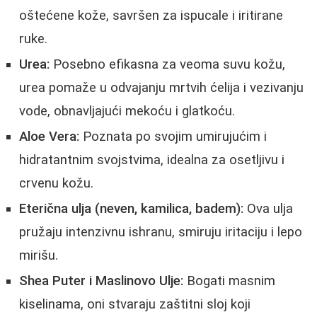
oštećene kože, savršen za ispucale i iritirane
ruke.
Urea:
Posebno efikasna za veoma suvu kožu,
urea pomaže u odvajanju mrtvih ćelija i vezivanju
vode, obnavljajući mekoću i glatkoću.
Aloe Vera:
Poznata po svojim umirujućim i
hidratantnim svojstvima, idealna za osetljivu i
crvenu kožu.
Eterična ulja (neven, kamilica, badem):
Ova ulja
pružaju intenzivnu ishranu, smiruju iritaciju i lepo
mirišu.
Shea Puter i Maslinovo Ulje:
Bogati masnim
kiselinama, oni stvaraju zaštitni sloj koji