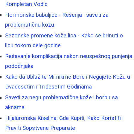
Kompletan Vodič
Hormonske bubuljice - Rešenja i saveti za
problematičnu kožu
Sezonske promene kože lica - Kako se brinuti o
licu tokom cele godine
Rešavanje komplikacija nakon neuspešnog punjenja
podočnjaka
Kako da Ublažite Mimikrne Bore i Negujete Kožu u
Dvadesetim i Tridesetim Godinama
Saveti za negu problematične kože i borbu sa
aknama
Hijaluronska Kiselina: Gde Kupiti, Kako Koristiti i
Praviti Sopstvene Preparate