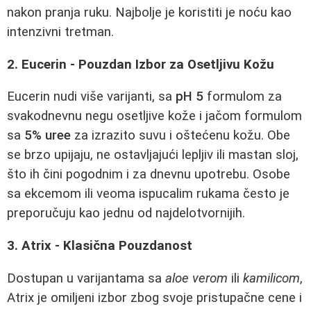
nakon pranja ruku. Najbolje je koristiti je noću kao
intenzivni tretman.
2. Eucerin - Pouzdan Izbor za Osetljivu Kožu
Eucerin nudi više varijanti, sa
pH 5
formulom za
svakodnevnu negu osetljive kože i jačom formulom
sa
5% uree
za izrazito suvu i oštećenu kožu. Obe
se brzo upijaju, ne ostavljajući lepljiv ili mastan sloj,
što ih čini pogodnim i za dnevnu upotrebu. Osobe
sa ekcemom ili veoma ispucalim rukama često je
preporučuju kao jednu od najdelotvornijih.
3. Atrix - Klasična Pouzdanost
Dostupan u varijantama sa
aloe verom
ili
kamilicom
,
Atrix je omiljeni izbor zbog svoje pristupačne cene i