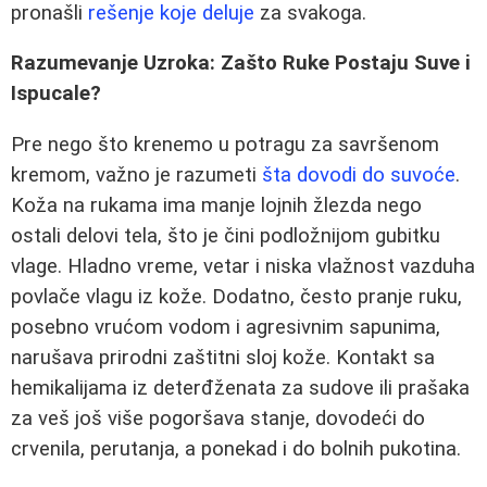
pronašli
rešenje koje deluje
za svakoga.
Razumevanje Uzroka: Zašto Ruke Postaju Suve i
Ispucale?
Pre nego što krenemo u potragu za savršenom
kremom, važno je razumeti
šta dovodi do suvoće
.
Koža na rukama ima manje lojnih žlezda nego
ostali delovi tela, što je čini podložnijom gubitku
vlage. Hladno vreme, vetar i niska vlažnost vazduha
povlače vlagu iz kože. Dodatno, često pranje ruku,
posebno vrućom vodom i agresivnim sapunima,
narušava prirodni zaštitni sloj kože. Kontakt sa
hemikalijama iz deterđženata za sudove ili prašaka
za veš još više pogoršava stanje, dovodeći do
crvenila, perutanja, a ponekad i do bolnih pukotina.