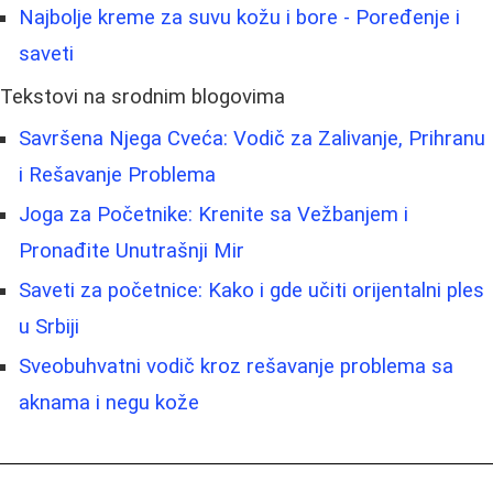
Najbolje kreme za suvu kožu i bore - Poređenje i
saveti
Tekstovi na srodnim blogovima
Savršena Njega Cveća: Vodič za Zalivanje, Prihranu
i Rešavanje Problema
Joga za Početnike: Krenite sa Vežbanjem i
Pronađite Unutrašnji Mir
Saveti za početnice: Kako i gde učiti orijentalni ples
u Srbiji
Sveobuhvatni vodič kroz rešavanje problema sa
aknama i negu kože