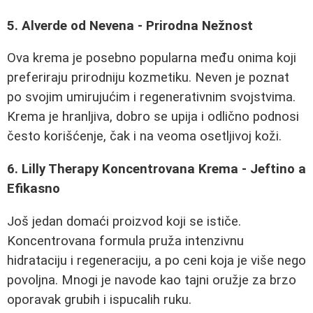
5. Alverde od Nevena - Prirodna Nežnost
Ova krema je posebno popularna među onima koji
preferiraju prirodniju kozmetiku. Neven je poznat
po svojim umirujućim i regenerativnim svojstvima.
Krema je hranljiva, dobro se upija i odlično podnosi
često korišćenje, čak i na veoma osetljivoj koži.
6. Lilly Therapy Koncentrovana Krema - Jeftino a
Efikasno
Još jedan domaći proizvod koji se ističe.
Koncentrovana formula pruža intenzivnu
hidrataciju i regeneraciju, a po ceni koja je više nego
povoljna. Mnogi je navode kao tajni oružje za brzo
oporavak grubih i ispucalih ruku.