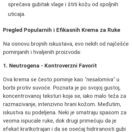
sprečava gubitak vlage i štiti kožu od spoljnih
uticaja.
Pregled Popularnih i Efikasnih Krema za Ruke
Na osnovu brojnih iskustava, evo nekih od najčešće
pominjanih i hvaljenih proizvoda:
1. Neutrogena - Kontroverzni Favorit
Ova krema se često pominje kao
"nesalomiva"
u
borbi protiv suvoće. Poznata je po svojoj gustoj,
koncentrovanoj teksturi koja se, iako malo teža za
razmazivanje, intenzivno hrani kožom. Međutim,
iskustva su podeljena. Neki je smatraju spasom za
veoma ispucale ruke, dok drugi primećuju da je
efekat kratkotrajan i da se osećaj hidriranosti gubi