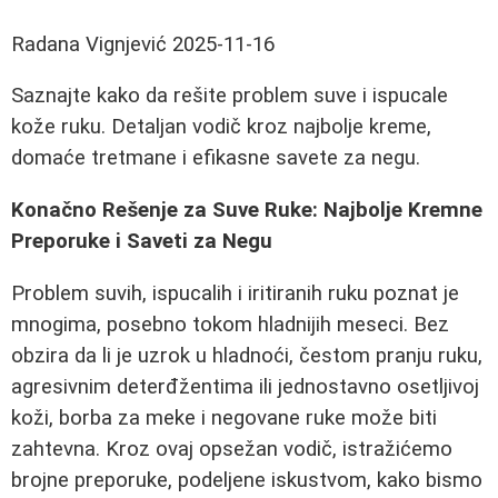
Radana Vignjević
2025-11-16
Saznajte kako da rešite problem suve i ispucale
kože ruku. Detaljan vodič kroz najbolje kreme,
domaće tretmane i efikasne savete za negu.
Konačno Rešenje za Suve Ruke: Najbolje Kremne
Preporuke i Saveti za Negu
Problem suvih, ispucalih i iritiranih ruku poznat je
mnogima, posebno tokom hladnijih meseci. Bez
obzira da li je uzrok u hladnoći, čestom pranju ruku,
agresivnim deterđžentima ili jednostavno osetljivoj
koži, borba za meke i negovane ruke može biti
zahtevna. Kroz ovaj opsežan vodič, istražićemo
brojne preporuke, podeljene iskustvom, kako bismo