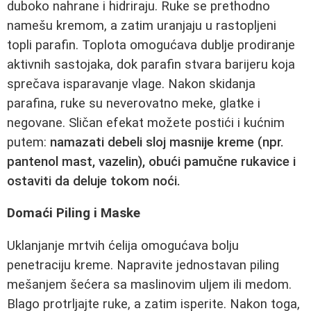
duboko nahrane i hidriraju. Ruke se prethodno
namešu kremom, a zatim uranjaju u rastopljeni
topli parafin. Toplota omogućava dublje prodiranje
aktivnih sastojaka, dok parafin stvara barijeru koja
sprečava isparavanje vlage. Nakon skidanja
parafina, ruke su neverovatno meke, glatke i
negovane. Sličan efekat možete postići i kućnim
putem:
namazati debeli sloj masnije kreme (npr.
pantenol mast, vazelin), obući pamučne rukavice i
ostaviti da deluje tokom noći.
Domaći Piling i Maske
Uklanjanje mrtvih ćelija omogućava bolju
penetraciju kreme. Napravite jednostavan piling
mešanjem šećera sa maslinovim uljem ili medom.
Blago protrljajte ruke, a zatim isperite. Nakon toga,