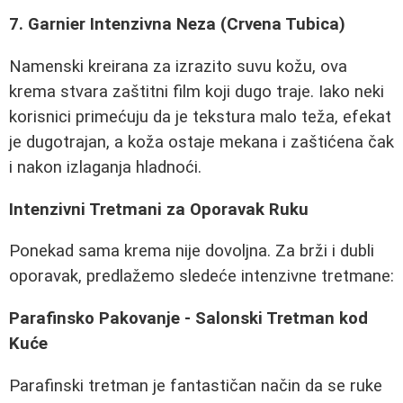
7. Garnier Intenzivna Neza (Crvena Tubica)
Namenski kreirana za izrazito suvu kožu, ova
krema stvara zaštitni film koji dugo traje. Iako neki
korisnici primećuju da je tekstura malo teža, efekat
je dugotrajan, a koža ostaje mekana i zaštićena čak
i nakon izlaganja hladnoći.
Intenzivni Tretmani za Oporavak Ruku
Ponekad sama krema nije dovoljna. Za brži i dubli
oporavak, predlažemo sledeće intenzivne tretmane:
Parafinsko Pakovanje - Salonski Tretman kod
Kuće
Parafinski tretman je fantastičan način da se ruke