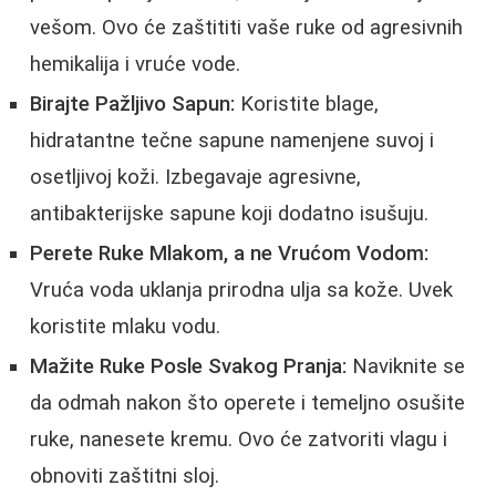
vešom. Ovo će zaštititi vaše ruke od agresivnih
hemikalija i vruće vode.
Birajte Pažljivo Sapun:
Koristite blage,
hidratantne tečne sapune namenjene suvoj i
osetljivoj koži. Izbegavaje agresivne,
antibakterijske sapune koji dodatno isušuju.
Perete Ruke Mlakom, a ne Vrućom Vodom:
Vruća voda uklanja prirodna ulja sa kože. Uvek
koristite mlaku vodu.
Mažite Ruke Posle Svakog Pranja:
Naviknite se
da odmah nakon što operete i temeljno osušite
ruke, nanesete kremu. Ovo će zatvoriti vlagu i
obnoviti zaštitni sloj.