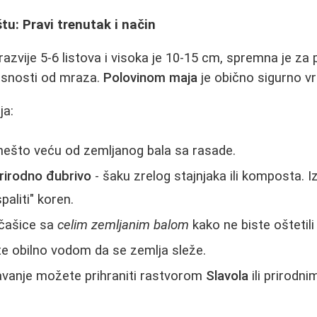
tu: Pravi trenutak i način
 razvije 5-6 listova i visoka je 10-15 cm, spremna je z
asnosti od mraza.
Polovinom maja
je obično sigurno v
ja:
nešto veću od zemljanog bala sa rasade.
rirodno đubrivo
- šaku zrelog stajnjaka ili komposta. 
paliti" koren.
z čašice sa
celim zemljanim balom
kako ne biste oštetili
jte obilno vodom da se zemlja sleže.
avanje možete prihraniti rastvorom
Slavola
ili prirodn