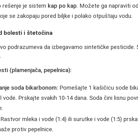
o rešenje je sistem
kap po kap
. Možete ga napraviti od
koje se zakopaju pored biljke i polako otpuštaju vodu.
 bolesti i štetočina
vo podrazumeva da izbegavamo sintetičke pesticide. 
.
lesti (plamenjača, pepelnica):
anje soda bikarbonom:
Pomešajte 1 kašičicu sode bika
 vode. Prskajte svakih 10-14 dana. Soda čini lisnu povr
e.
Rastvor mleka i vode (1:4) ili surutke i vode (1:5) prsk
maže protiv pepelnice.