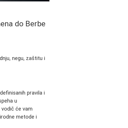
mena do Berbe
nju, negu, zaštitu i
finisanih pravila i
uspeha u
j vodič će vam
rirodne metode i