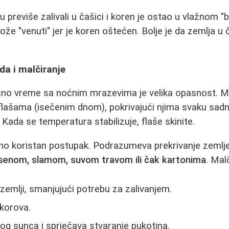
u previše zalivali u čašici i koren je ostao u vlažnom "b
že "venuti" jer je koren oštećen. Bolje je da zemlja u
da i malčiranje
ćno vreme sa noćnim mrazevima je velika opasnost. M
 flašama (isečenim dnom), pokrivajući njima svaku sadnic
 Kada se temperatura stabilizuje, flaše skinite.
no koristan postupak. Podrazumeva prekrivanje zemlje
senom, slamom, suvom travom ili čak kartonima
. Mal
zemlji, smanjujući potrebu za zalivanjem.
 korova.
kog sunca i sprječava stvaranje pukotina.