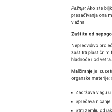
Pažnja:
Ako ste biljk
presađivanja ona mo
vlažna.
Zaštita od nepogo
Nepredvidivo prole
zaštititi plastičnim
hladnoće i od vetra.
Malčiranje
je izuzet
organske materije:
Zadržava vlagu u 
Sprečava nicanje
Štiti zemlju od ja