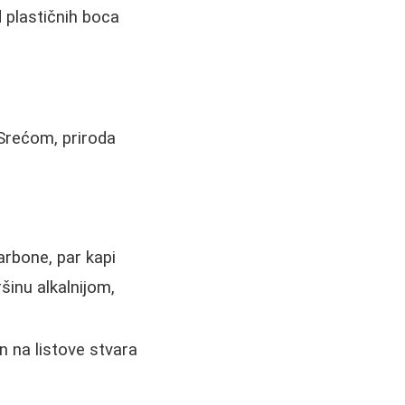
 plastičnih boca
Srećom, priroda
rbone, par kapi
šinu alkalnijom,
an na listove stvara