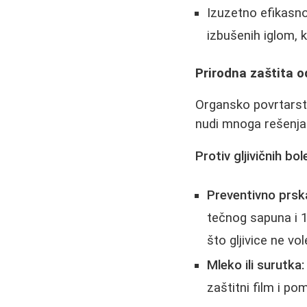
Izuzetno efikasn
izbušenih iglom, 
Prirodna zaštita od
Organsko povrtarst
nudi mnoga rešenja
Protiv gljivičnih bo
Preventivno prsk
tečnog sapuna i 1l
što gljivice ne vol
Mleko ili surutka:
zaštitni film i po