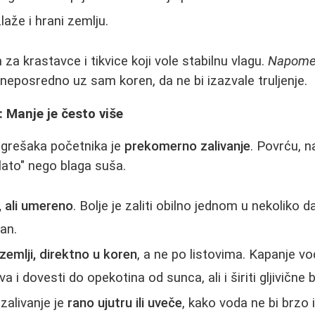
aže i hrani zemlju.
za krastavce i tikvice koji vole stabilnu vlagu.
Napome
 neposredno uz sam koren, da ne bi izazvale truljenje.
 Manje je često više
 grešaka početnika je
prekomerno zalivanje
. Povrću, n
"blato" nego blaga suša.
 ali umereno
. Bolje je zaliti obilno jednom u nekoliko 
an.
 zemlji, direktno u koren
, a ne po listovima. Kapanje v
a i dovesti do opekotina od sunca, ali i širiti gljivične b
zalivanje je
rano ujutru ili uveče
, kako voda ne bi brzo i