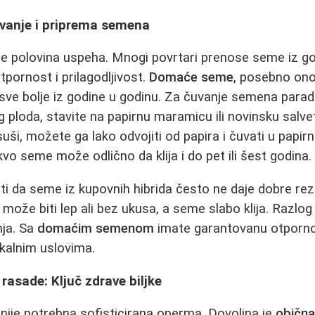
vanje i priprema semena
je polovina uspeha. Mnogi povrtari prenose seme iz go
tpornost i prilagodljivost.
Domaće seme
, posebno ono
 sve bolje iz godine u godinu. Za čuvanje semena para
og ploda, stavite na papirnu maramicu ili novinsku salve
ši, možete ga lako odvojiti od papira i čuvati u papirn
 seme može odlično da klija i do pet ili šest godina.
i da seme iz kupovnih hibrida često ne daje dobre rez
može biti lep ali bez ukusa, a seme slabo klija. Razlog 
nja. Sa
domaćim semenom
imate garantovanu otpornos
kalnim uslovima.
rasade: Ključ zdrave biljke
ije potrebna sofisticirana operma. Dovoljna je
obična