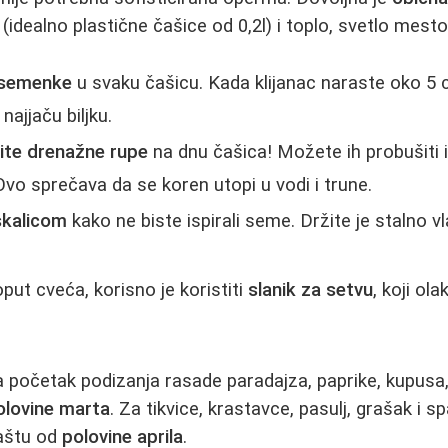
idealno plastične čašice od 0,2l) i toplo, svetlo mesto
 semenke
u svaku čašicu. Kada klijanac naraste oko 5 
najjaču biljku.
ite drenažne rupe
na dnu čašica! Možete ih probušiti
 Ovo sprečava da se koren utopi u vodi i trune.
skalicom
kako ne biste ispirali seme. Držite je stalno v
put cveća, korisno je koristiti
slanik za setvu
, koji o
početak podizanja rasade paradajza, paprike, kupusa, 
olovine marta
. Za tikvice, krastavce, pasulj, grašak i
baštu od
polovine aprila
.