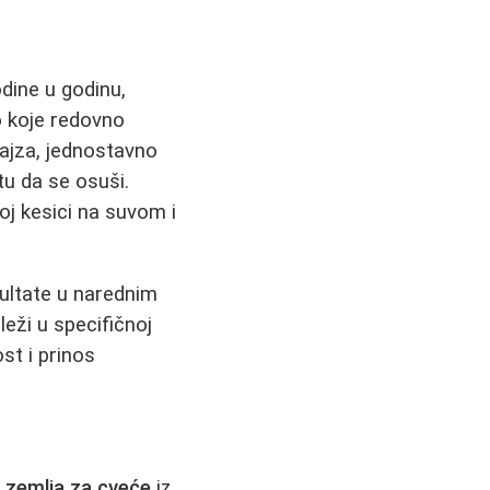
dine u godinu,
 koje redovno
dajza, jednostavno
tu da se osuši.
oj kesici na suvom i
ultate u narednim
leži u specifičnoj
t i prinos
 zemlja za cveće
iz