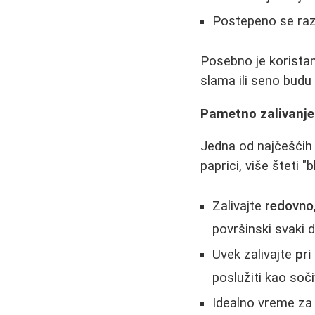
Postepeno se razl
Posebno je koristan 
slama ili seno budu
Pametno zalivanje:
Jedna od najčešćih
paprici, više šteti 
Zalivajte
redovno,
površinski svaki d
Uvek zalivajte
pri
poslužiti kao sočiv
Idealno vreme za 