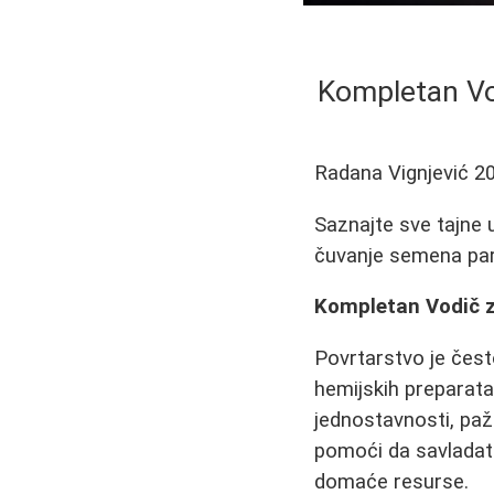
Kompletan Vo
Radana Vignjević
2
Saznajte sve tajne 
čuvanje semena para
Kompletan Vodič z
Povrtarstvo je čest
hemijskih preparata.
jednostavnosti, paž
pomoći da savladate
domaće resurse.