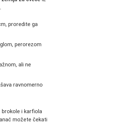
.
cm, proredite ga
 iglom, perorezom
lažnom, ali ne
lakšava ravnomerno
brokole i karfiola
 spanać možete čekati