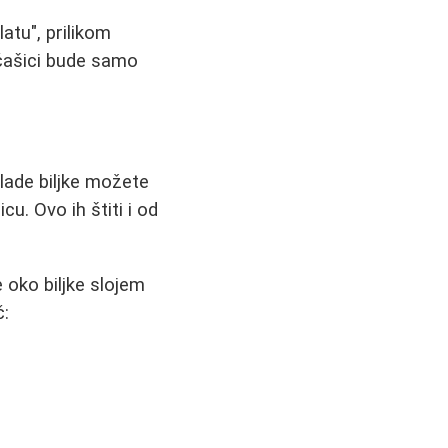
latu", prilikom
 čašici bude samo
lade biljke možete
u. Ovo ih štiti i od
 oko biljke slojem
č: