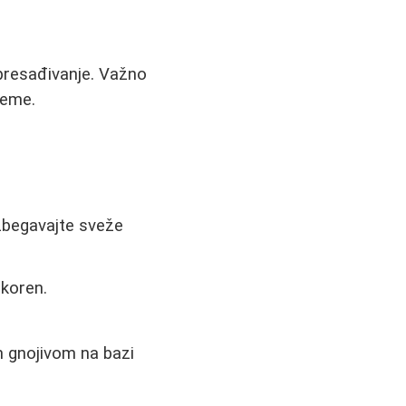
a presađivanje. Važno
reme.
Izbegavajte sveže
 koren.
im gnojivom na bazi