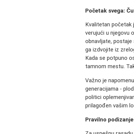
Početak svega: Ču
Kvalitetan početak 
verujući u njegovu o
obnavljate, postaje
ga izdvojite iz zrel
Kada se potpuno osu
tamnom mestu. Takvo
Važno je napomenut
generacijama - plod 
politici oplemenjiva
prilagođen vašim lo
Pravilno podizanje 
Za uspešnu rasadu n