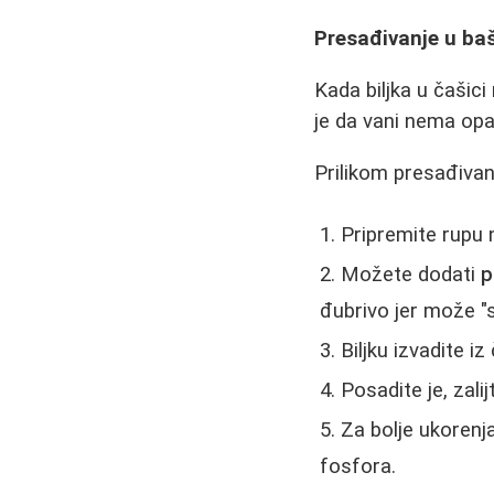
Presađivanje u baš
Kada biljka u čašici
je da vani nema op
Prilikom presađivan
Pripremite rupu 
Možete dodati
p
đubrivo jer može "s
Biljku izvadite i
Posadite je, zali
Za bolje ukorenj
fosfora.