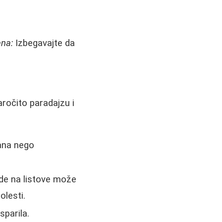
na:
Izbegavajte da
aročito paradajzu i
dana nego
ode na listove može
olesti.
sparila.