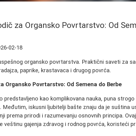
dič za Organsko Povrtarstvo: Od Se
026-02-18
uspešnog organsko povrtarstva. Praktični saveti za sad
dajza, paprike, krastavaca i drugog povrća.
a Organsko Povrtarstvo: Od Semena do Berbe
o predstavljeno kao komplikovana nauka, puna strogo de
 Međutim, iskusni ljubitelji bašte znaju da je suština 
nji prema prirodi i razumevanju osnovnih principa. Ova
 veštinu gajenja zdravog i rodnog povrća, koristeći p