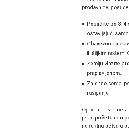
prodavnice, posude (
Posadite po 3-4
ostavljajući samo 
Obavezno naprav
ili šiljkim nožem.
Zemlju vlažite
pr
preplavljenom.
Za sitno seme, po
rasipanje.
Optimalno vreme za 
je od
početka do p
i direktnu setvu u 