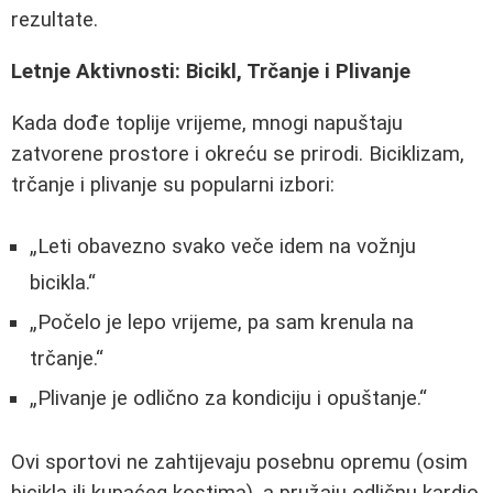
rezultate.
Letnje Aktivnosti: Bicikl, Trčanje i Plivanje
Kada dođe toplije vrijeme, mnogi napuštaju
zatvorene prostore i okreću se prirodi. Biciklizam,
trčanje i plivanje su popularni izbori:
Leti obavezno svako veče idem na vožnju
bicikla.
Počelo je lepo vrijeme, pa sam krenula na
trčanje.
Plivanje je odlično za kondiciju i opuštanje.
Ovi sportovi ne zahtijevaju posebnu opremu (osim
bicikla ili kupaćeg kostima), a pružaju odličnu kardio