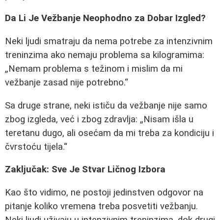
Da Li Je Vežbanje Neophodno za Dobar Izgled?
Neki ljudi smatraju da nema potrebe za intenzivnim
treninzima ako nemaju problema sa kilogramima:
Nemam problema s težinom i mislim da mi
vežbanje zasad nije potrebno.
Sa druge strane, neki ističu da vežbanje nije samo
zbog izgleda, već i zbog zdravlja:
Nisam išla u
teretanu dugo, ali osećam da mi treba za kondiciju i
čvrstoću tijela.
Zaključak: Sve Je Stvar Ličnog Izbora
Kao što vidimo, ne postoji jedinstven odgovor na
pitanje koliko vremena treba posvetiti vežbanju.
Neki ljudi uživaju u intenzivnim treninzima, dok drugi