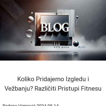
Koliko Pridajemo Izgledu i
Vežbanju? Različiti Pristupi Fitnesu
Radana Vignjević
2024-05-14