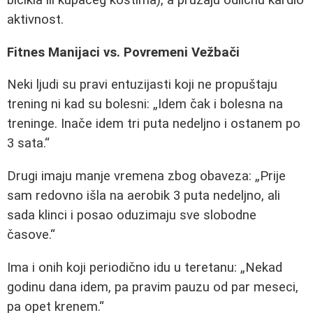
aktivnost.
Fitnes Manijaci vs. Povremeni Vežbači
Neki ljudi su pravi entuzijasti koji ne propuštaju
trening ni kad su bolesni:
Idem čak i bolesna na
treninge. Inače idem tri puta nedeljno i ostanem po
3 sata.
Drugi imaju manje vremena zbog obaveza:
Prije
sam redovno išla na aerobik 3 puta nedeljno, ali
sada klinci i posao oduzimaju sve slobodne
časove.
Ima i onih koji periodično idu u teretanu:
Nekad
godinu dana idem, pa pravim pauzu od par meseci,
pa opet krenem.