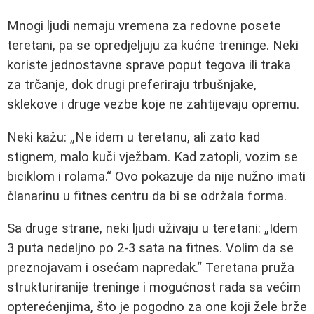
Mnogi ljudi nemaju vremena za redovne posete
teretani, pa se opredjeljuju za kućne treninge. Neki
koriste jednostavne sprave poput tegova ili traka
za trčanje, dok drugi preferiraju trbušnjake,
sklekove i druge vezbe koje ne zahtijevaju opremu.
Neki kažu:
Ne idem u teretanu, ali zato kad
stignem, malo kuči vježbam. Kad zatopli, vozim se
biciklom i rolama.
Ovo pokazuje da nije nužno imati
članarinu u fitnes centru da bi se održala forma.
Sa druge strane, neki ljudi uživaju u teretani:
Idem
3 puta nedeljno po 2-3 sata na fitnes. Volim da se
preznojavam i osećam napredak.
Teretana pruža
strukturiranije treninge i mogućnost rada sa većim
opterećenjima, što je pogodno za one koji žele brže