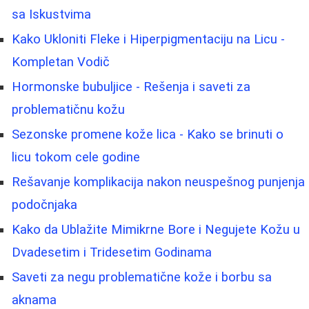
sa Iskustvima
Kako Ukloniti Fleke i Hiperpigmentaciju na Licu -
Kompletan Vodič
Hormonske bubuljice - Rešenja i saveti za
problematičnu kožu
Sezonske promene kože lica - Kako se brinuti o
licu tokom cele godine
Rešavanje komplikacija nakon neuspešnog punjenja
podočnjaka
Kako da Ublažite Mimikrne Bore i Negujete Kožu u
Dvadesetim i Tridesetim Godinama
Saveti za negu problematične kože i borbu sa
aknama