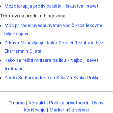
Mezoterapija protiv celulita - Iskustva i saveti
Tekstovi na srodnim blogovima
Moć prirode: Sveobuhvatan vodič kroz lekovite
biljne čajeve
Zdravo Mršavljenje: Kako Postići Rezultate bez
Ekstremnih Dijeta
Kako se rešiti mitisera na licu - Najbolji saveti i
tretmani
Zašto Su Farmerke Ikon Stila Za Svaku Priliku
O nama
|
Kontakt
|
Politika privatnosti
|
Uslovi
korišćenja
|
Marketinški servisi