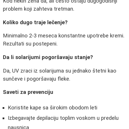
Kod nekih žena da, ali često ostaju dugogodišnji
problem koji zahteva tretman.
Koliko dugo traje lečenje?
Minimalno 2-3 meseca konstantne upotrebe kremi.
Rezultati su postepeni.
Da li solarijumi pogoršavaju stanje?
Da, UV zraci iz solarijuma su jednako štetni kao
sunčeve i pogoršavaju fleke.
Saveti za prevenciju
Koristite kape sa širokim obodom leti
Izbegavajte depilaciju toplim voskom u predelu
nausnica