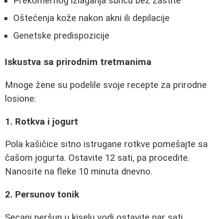
Prekomernog izlaganja suncu bez zaštite
Oštećenja kože nakon akni ili depilacije
Genetske predispozicije
Iskustva sa prirodnim tretmanima
Mnoge žene su podelile svoje recepte za prirodne
losione:
1. Rotkva i jogurt
Pola kašičice sitno istrugane rotkve pomešajte sa
čašom jogurta. Ostavite 12 sati, pa procedite.
Nanosite na fleke 10 minuta dnevno.
2. Persunov tonik
Secani peršun u kiselu vodi ostavite par sati.