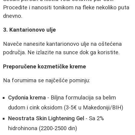
Procedite i nanositi tonikom na fleke nekoliko puta
dnevno.
3. Kantarionovo ulje
Naveče nanesite kantarionovo ulje na oštećena
područja. Ne izlazite na sunce dok ga koristite.
Preporučene kozmetičke kreme
Na forumima se najčešće pominju:
Cydonia krema
- Biljna formulacija sa belim
dudom i cink oksidom (3-5€ u Makedoniji/BIH)
Neostrata Skin Lightening Gel
- Sa 2%
hidrohinona (2200-2500 din)