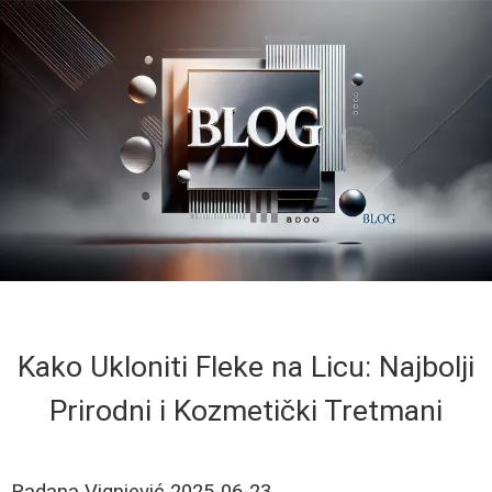
Kako Ukloniti Fleke na Licu: Najbolji
Prirodni i Kozmetički Tretmani
Radana Vignjević
2025-06-23