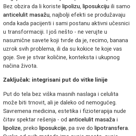
Bez obzira da li koriste
lipolizu
,
liposukciju
ili samo
anticelulit masažu
, najbolji efekti se produžavaju
onda kada pacijenti i sami postanu aktivni učesnici
u transformaciji. I još nešto - ne verujte u
nasumične savete koji tvrde da je, recimo, banana
uzrok svih problema, ili da su kokice te koje vas
goje. Sve je stvar količine, konteksta i ukupnog
načina života.
Zaključak: integrisani put do vitke linije
Put do tela bez viška masnih naslaga i celulita
može biti trnovit, ali je daleko od nemogućeg.
Savremena medicina, estetika i fizioterapija nude
čitav spektar rešenja - od
anticelulit masaža
i
lipolize
, preko
liposukcije
, pa sve do
lipotransfera
.