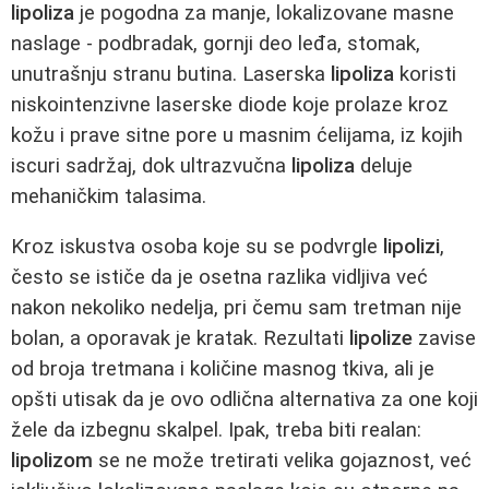
lipoliza
je pogodna za manje, lokalizovane masne
naslage - podbradak, gornji deo leđa, stomak,
unutrašnju stranu butina. Laserska
lipoliza
koristi
niskointenzivne laserske diode koje prolaze kroz
kožu i prave sitne pore u masnim ćelijama, iz kojih
iscuri sadržaj, dok ultrazvučna
lipoliza
deluje
mehaničkim talasima.
Kroz iskustva osoba koje su se podvrgle
lipolizi
,
često se ističe da je osetna razlika vidljiva već
nakon nekoliko nedelja, pri čemu sam tretman nije
bolan, a oporavak je kratak. Rezultati
lipolize
zavise
od broja tretmana i količine masnog tkiva, ali je
opšti utisak da je ovo odlična alternativa za one koji
žele da izbegnu skalpel. Ipak, treba biti realan:
lipolizom
se ne može tretirati velika gojaznost, već