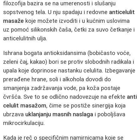
filozofija bazira se na umerenosti i slušanju
sopstvenog tela. U nju spadaju i redovne
anticelulit
masaže
koje možete izvoditi i u kućnim uslovima
uz pomoć silikonskih čaša, četki za suvo četkanje i
anticelulitnih ulja.
Ishrana bogata antioksidansima (bobičasto voće,
zeleni čaj, kakao) bori se protiv slobodnih radikala i
upala koje doprinose nastanku celulita. Izbegavanje
prerađene hrane, soli i alkohola dovodi do
smanjenja zadržavanja vode, pa koža postaje
čvršća. Sve to se odlično nadovezuje na efekte
anti
celulit masažom
, čime se postiže sinergija koja
ubrzava
uklanjanju masnih naslaga
i poboljšava
mikrocirkulaciju.
Kada je reč o specifičnim namirnicama koje se