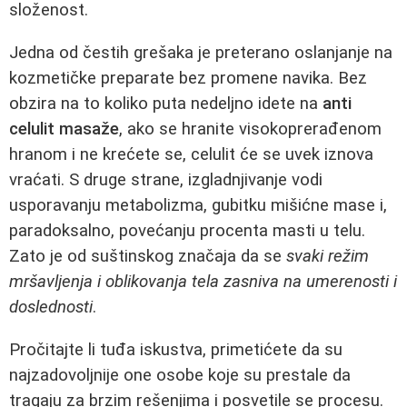
složenost.
Jedna od čestih grešaka je preterano oslanjanje na
kozmetičke preparate bez promene navika. Bez
obzira na to koliko puta nedeljno idete na
anti
celulit masaže
, ako se hranite visokoprerađenom
hranom i ne krećete se, celulit će se uvek iznova
vraćati. S druge strane, izgladnjivanje vodi
usporavanju metabolizma, gubitku mišićne mase i,
paradoksalno, povećanju procenta masti u telu.
Zato je od suštinskog značaja da se
svaki režim
mršavljenja i oblikovanja tela zasniva na umerenosti i
doslednosti
.
Pročitajte li tuđa iskustva, primetićete da su
najzadovoljnije one osobe koje su prestale da
tragaju za brzim rešenjima i posvetile se procesu.