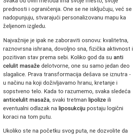
Svaka od ovih metoda ima svoje mesto, svoje
prednosti i ograničenja. One se ne isključuju, već se
nadopunjuju, stvarajući personalizovanu mapu ka
željenom izgledu.
Najvažnije je ipak ne zaboraviti osnovu: kvalitetna,
raznovrsna ishrana, dovoljno sna, fizička aktivnost i
pozitivan stav prema sebi. Koliko god da su
anti
celulit masaže
delotvorne, one su samo jedan deo
slagalice. Prava transformacija dešava se iznutra -
u načinu na koji doživljavamo hranu, kretanje i
sopstveno telo. Kada to razumemo, svaka sledeća
anticelulit masaža
, svaki tretman
lipolize
ili
eventualni odlazak na
liposukciju
postaju logični
koraci na tom putu.
Ukoliko ste na početku svog puta, ne dozvolite da