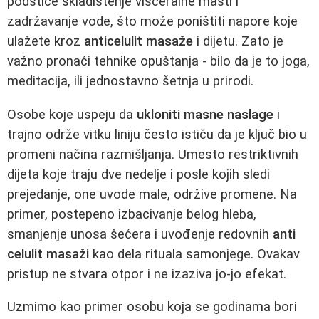
podstiče skladištenje visceralne masti i
zadržavanje vode, što može poništiti napore koje
ulažete kroz
anticelulit masaže
i dijetu. Zato je
važno pronaći tehnike opuštanja - bilo da je to joga,
meditacija, ili jednostavno šetnja u prirodi.
Osobe koje uspeju da
ukloniti masne naslage
i
trajno održe vitku liniju često ističu da je ključ bio u
promeni načina razmišljanja. Umesto restriktivnih
dijeta koje traju dve nedelje i posle kojih sledi
prejedanje, one uvode male, održive promene. Na
primer, postepeno izbacivanje belog hleba,
smanjenje unosa šećera i uvođenje redovnih
anti
celulit masaži
kao dela rituala samonjege. Ovakav
pristup ne stvara otpor i ne izaziva jo-jo efekat.
Uzmimo kao primer osobu koja se godinama bori