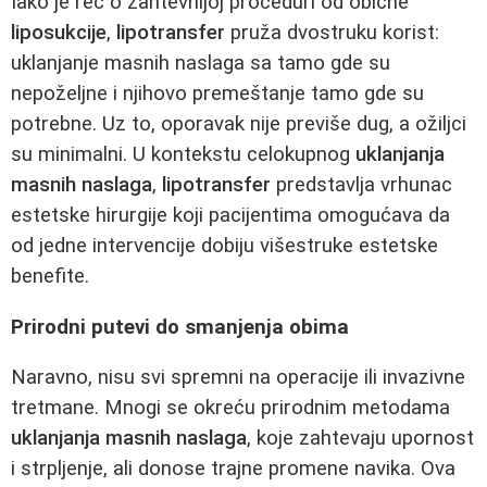
Iako je reč o zahtevnijoj proceduri od obične
liposukcije
,
lipotransfer
pruža dvostruku korist:
uklanjanje masnih naslaga sa tamo gde su
nepoželjne i njihovo premeštanje tamo gde su
potrebne. Uz to, oporavak nije previše dug, a ožiljci
su minimalni. U kontekstu celokupnog
uklanjanja
masnih naslaga
,
lipotransfer
predstavlja vrhunac
estetske hirurgije koji pacijentima omogućava da
od jedne intervencije dobiju višestruke estetske
benefite.
Prirodni putevi do smanjenja obima
Naravno, nisu svi spremni na operacije ili invazivne
tretmane. Mnogi se okreću prirodnim metodama
uklanjanja masnih naslaga
, koje zahtevaju upornost
i strpljenje, ali donose trajne promene navika. Ova