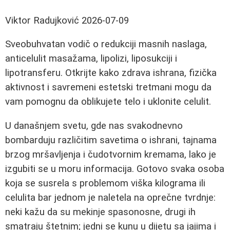
Viktor Radujković
2026-07-09
Sveobuhvatan vodič o redukciji masnih naslaga,
anticelulit masažama, lipolizi, liposukciji i
lipotransferu. Otkrijte kako zdrava ishrana, fizička
aktivnost i savremeni estetski tretmani mogu da
vam pomognu da oblikujete telo i uklonite celulit.
U današnjem svetu, gde nas svakodnevno
bombarduju različitim savetima o ishrani, tajnama
brzog mršavljenja i čudotvornim kremama, lako je
izgubiti se u moru informacija. Gotovo svaka osoba
koja se susrela s problemom viška kilograma ili
celulita bar jednom je naletela na oprečne tvrdnje:
neki kažu da su mekinje spasonosne, drugi ih
smatraju štetnim; jedni se kunu u dijetu sa jajima i