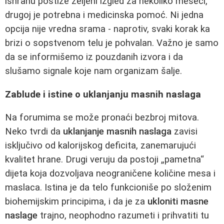
ishranu postiže željeni izgled za nekoliko meseci,
drugoj je potrebna i medicinska pomoć. Ni jedna
opcija nije vredna srama - naprotiv, svaki korak ka
brizi o sopstvenom telu je pohvalan. Važno je samo
da se informišemo iz pouzdanih izvora i da
slušamo signale koje nam organizam šalje.
Zablude i istine o uklanjanju masnih naslaga
Na forumima se može pronaći bezbroj mitova.
Neko tvrdi da
uklanjanje masnih naslaga
zavisi
isključivo od kalorijskog deficita, zanemarujući
kvalitet hrane. Drugi veruju da postoji „pametna“
dijeta koja dozvoljava neograničene količine mesa i
maslaca. Istina je da telo funkcioniše po složenim
biohemijskim principima, i da je za
ukloniti masne
naslage
trajno, neophodno razumeti i prihvatiti tu