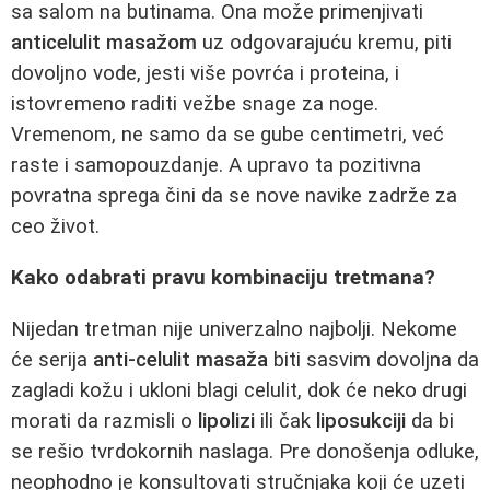
sa salom na butinama. Ona može primenjivati
anticelulit masažom
uz odgovarajuću kremu, piti
dovoljno vode, jesti više povrća i proteina, i
istovremeno raditi vežbe snage za noge.
Vremenom, ne samo da se gube centimetri, već
raste i samopouzdanje. A upravo ta pozitivna
povratna sprega čini da se nove navike zadrže za
ceo život.
Kako odabrati pravu kombinaciju tretmana?
Nijedan tretman nije univerzalno najbolji. Nekome
će serija
anti-celulit masaža
biti sasvim dovoljna da
zagladi kožu i ukloni blagi celulit, dok će neko drugi
morati da razmisli o
lipolizi
ili čak
liposukciji
da bi
se rešio tvrdokornih naslaga. Pre donošenja odluke,
neophodno je konsultovati stručnjaka koji će uzeti