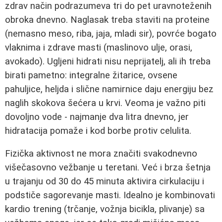
zdrav način podrazumeva tri do pet uravnoteženih
obroka dnevno. Naglasak treba staviti na proteine
(nemasno meso, riba, jaja, mladi sir), povrće bogato
vlaknima i zdrave masti (maslinovo ulje, orasi,
avokado). Ugljeni hidrati nisu neprijatelj, ali ih treba
birati pametno: integralne žitarice, ovsene
pahuljice, heljda i slične namirnice daju energiju bez
naglih skokova šećera u krvi. Veoma je važno piti
dovoljno vode - najmanje dva litra dnevno, jer
hidratacija pomaže i kod borbe protiv celulita.
Fizička aktivnost ne mora značiti svakodnevno
višečasovno vežbanje u teretani. Već i brza šetnja
u trajanju od 30 do 45 minuta aktivira cirkulaciju i
podstiče sagorevanje masti. Idealno je kombinovati
kardio trening (trčanje, vožnja bicikla, plivanje) sa