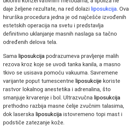
ukloniti konzervativnim metodama, a lipoliza ne
daje željene rezultate, na red dolazi
liposukcija
. Ova
hirurška procedura jedna je od najčešće izvođenih
estetskih operacija na svetu i predstavlja
definitivno uklanjanje masnih naslaga sa tačno
određenih delova tela.
Sama
liposukcija
podrazumeva pravljenje malih
rezova kroz koje se uvodi tanka kanila, a masno
tkivo se usisava pomoću vakuuma. Savremene
varijante poput tumescentne
liposukcije
koriste
rastvor lokalnog anestetika i adrenalina, što
smanjuje krvarenje i bol. Ultrazvučna
liposukcija
prethodno razbija masne ćelije zvučnim talasima,
dok laserska
liposukcija
istovremeno topi mast i
podstiče zatezanje kože.