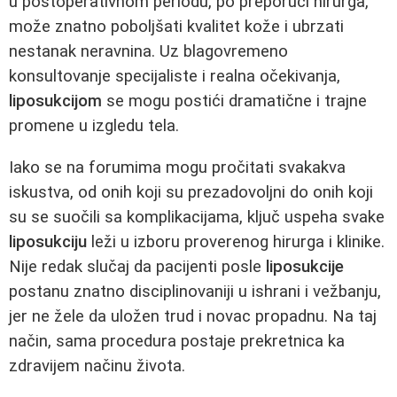
u postoperativnom periodu, po preporuci hirurga,
može znatno poboljšati kvalitet kože i ubrzati
nestanak neravnina. Uz blagovremeno
konsultovanje specijaliste i realna očekivanja,
liposukcijom
se mogu postići dramatične i trajne
promene u izgledu tela.
Iako se na forumima mogu pročitati svakakva
iskustva, od onih koji su prezadovoljni do onih koji
su se suočili sa komplikacijama, ključ uspeha svake
liposukciju
leži u izboru proverenog hirurga i klinike.
Nije redak slučaj da pacijenti posle
liposukcije
postanu znatno disciplinovaniji u ishrani i vežbanju,
jer ne žele da uložen trud i novac propadnu. Na taj
način, sama procedura postaje prekretnica ka
zdravijem načinu života.