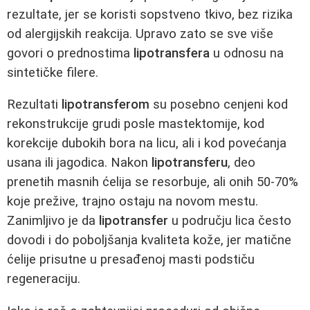
rezultate, jer se koristi sopstveno tkivo, bez rizika
od alergijskih reakcija. Upravo zato se sve više
govori o prednostima
lipotransfera
u odnosu na
sintetičke filere.
Rezultati
lipotransferom
su posebno cenjeni kod
rekonstrukcije grudi posle mastektomije, kod
korekcije dubokih bora na licu, ali i kod povećanja
usana ili jagodica. Nakon
lipotransferu
, deo
prenetih masnih ćelija se resorbuje, ali onih 50-70%
koje prežive, trajno ostaju na novom mestu.
Zanimljivo je da
lipotransfer
u području lica često
dovodi i do poboljšanja kvaliteta kože, jer matične
ćelije prisutne u presađenoj masti podstiču
regeneraciju.