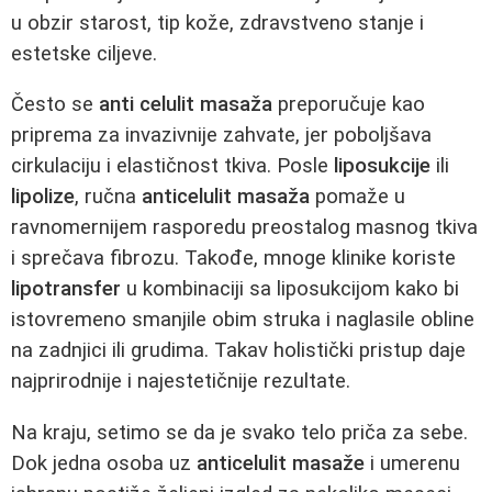
u obzir starost, tip kože, zdravstveno stanje i
estetske ciljeve.
Često se
anti celulit masaža
preporučuje kao
priprema za invazivnije zahvate, jer poboljšava
cirkulaciju i elastičnost tkiva. Posle
liposukcije
ili
lipolize
, ručna
anticelulit masaža
pomaže u
ravnomernijem rasporedu preostalog masnog tkiva
i sprečava fibrozu. Takođe, mnoge klinike koriste
lipotransfer
u kombinaciji sa liposukcijom kako bi
istovremeno smanjile obim struka i naglasile obline
na zadnjici ili grudima. Takav holistički pristup daje
najprirodnije i najestetičnije rezultate.
Na kraju, setimo se da je svako telo priča za sebe.
Dok jedna osoba uz
anticelulit masaže
i umerenu