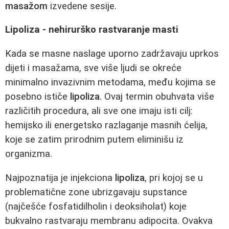
masažom
izvedene sesije.
Lipoliza - nehirurško rastvaranje masti
Kada se masne naslage uporno zadržavaju uprkos
dijeti i masažama, sve više ljudi se okreće
minimalno invazivnim metodama, među kojima se
posebno ističe
lipoliza
. Ovaj termin obuhvata više
različitih procedura, ali sve one imaju isti cilj:
hemijsko ili energetsko razlaganje masnih ćelija,
koje se zatim prirodnim putem eliminišu iz
organizma.
Najpoznatija je injekciona
lipoliza
, pri kojoj se u
problematične zone ubrizgavaju supstance
(najčešće fosfatidilholin i deoksiholat) koje
bukvalno rastvaraju membranu adipocita. Ovakva