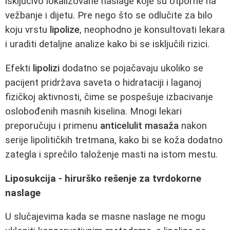
isključivo lokalizovane naslage koje su otporne na
vežbanje i dijetu. Pre nego što se odlučite za bilo
koju vrstu
lipolize
, neophodno je konsultovati lekara
i uraditi detaljne analize kako bi se isključili rizici.
Efekti
lipolizi
dodatno se pojačavaju ukoliko se
pacijent pridržava saveta o hidrataciji i laganoj
fizičkoj aktivnosti, čime se pospešuje izbacivanje
oslobođenih masnih kiselina. Mnogi lekari
preporučuju i primenu
anticelulit masaža
nakon
serije lipolitičkih tretmana, kako bi se koža dodatno
zategla i sprečilo taloženje masti na istom mestu.
Liposukcija - hirurško rešenje za tvrdokorne
naslage
U slučajevima kada se masne naslage ne mogu