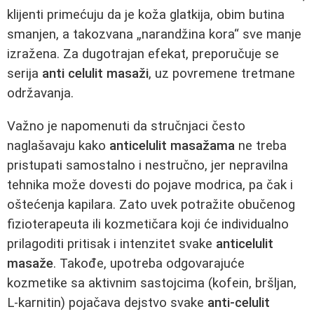
klijenti primećuju da je koža glatkija, obim butina
smanjen, a takozvana „narandžina kora“ sve manje
izražena. Za dugotrajan efekat, preporučuje se
serija
anti celulit masaži
, uz povremene tretmane
održavanja.
Važno je napomenuti da stručnjaci često
naglašavaju kako
anticelulit masažama
ne treba
pristupati samostalno i nestručno, jer nepravilna
tehnika može dovesti do pojave modrica, pa čak i
oštećenja kapilara. Zato uvek potražite obučenog
fizioterapeuta ili kozmetičara koji će individualno
prilagoditi pritisak i intenzitet svake
anticelulit
masaže
. Takođe, upotreba odgovarajuće
kozmetike sa aktivnim sastojcima (kofein, bršljan,
L-karnitin) pojačava dejstvo svake
anti-celulit