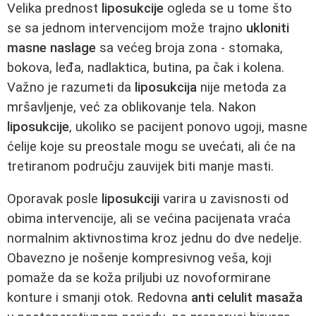
Velika prednost
liposukcije
ogleda se u tome što
se sa jednom intervencijom može trajno
ukloniti
masne naslage
sa većeg broja zona - stomaka,
bokova, leđa, nadlaktica, butina, pa čak i kolena.
Važno je razumeti da
liposukcija
nije metoda za
mršavljenje, već za oblikovanje tela. Nakon
liposukcije
, ukoliko se pacijent ponovo ugoji, masne
ćelije koje su preostale mogu se uvećati, ali će na
tretiranom području zauvijek biti manje masti.
Oporavak posle
liposukciji
varira u zavisnosti od
obima intervencije, ali se većina pacijenata vraća
normalnim aktivnostima kroz jednu do dve nedelje.
Obavezno je nošenje kompresivnog veša, koji
pomaže da se koža priljubi uz novoformirane
konture i smanji otok. Redovna
anti celulit masaža