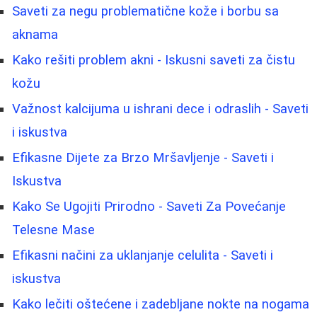
Saveti za negu problematične kože i borbu sa
aknama
Kako rešiti problem akni - Iskusni saveti za čistu
kožu
Važnost kalcijuma u ishrani dece i odraslih - Saveti
i iskustva
Efikasne Dijete za Brzo Mršavljenje - Saveti i
Iskustva
Kako Se Ugojiti Prirodno - Saveti Za Povećanje
Telesne Mase
Efikasni načini za uklanjanje celulita - Saveti i
iskustva
Kako lečiti oštećene i zadebljane nokte na nogama