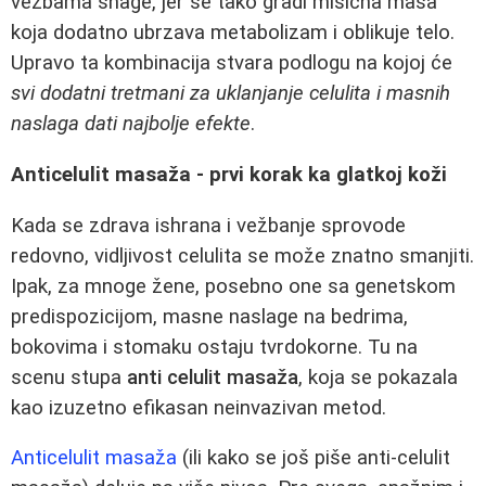
vežbama snage, jer se tako gradi mišićna masa
koja dodatno ubrzava metabolizam i oblikuje telo.
Upravo ta kombinacija stvara podlogu na kojoj će
svi dodatni tretmani za uklanjanje celulita i masnih
naslaga dati najbolje efekte
.
Anticelulit masaža - prvi korak ka glatkoj koži
Kada se zdrava ishrana i vežbanje sprovode
redovno, vidljivost celulita se može znatno smanjiti.
Ipak, za mnoge žene, posebno one sa genetskom
predispozicijom, masne naslage na bedrima,
bokovima i stomaku ostaju tvrdokorne. Tu na
scenu stupa
anti celulit masaža
, koja se pokazala
kao izuzetno efikasan neinvazivan metod.
Anticelulit masaža
(ili kako se još piše anti-celulit