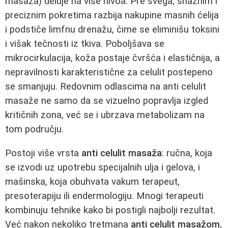
masaža) deluje na više nivoa. Pre svega, snažnim i
preciznim pokretima razbija nakupine masnih ćelija
i podstiče limfnu drenažu, čime se eliminišu toksini
i višak tečnosti iz tkiva. Poboljšava se
mikrocirkulacija, koža postaje čvršća i elastičnija, a
nepravilnosti karakteristične za celulit postepeno
se smanjuju. Redovnim odlascima na anti celulit
masaže ne samo da se vizuelno popravlja izgled
kritičnih zona, već se i ubrzava metabolizam na
tom području.
Postoji više vrsta
anti celulit masaža
: ručna, koja
se izvodi uz upotrebu specijalnih ulja i gelova, i
mašinska, koja obuhvata vakum terapeut,
presoterapiju ili endermologiju. Mnogi terapeuti
kombinuju tehnike kako bi postigli najbolji rezultat.
Već nakon nekoliko tretmana
anti celulit masažom
,