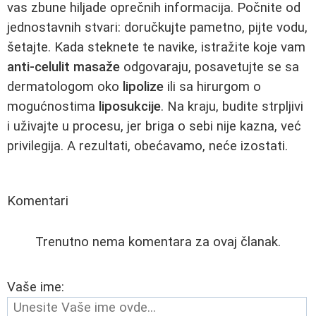
vas zbune hiljade oprečnih informacija. Počnite od
jednostavnih stvari: doručkujte pametno, pijte vodu,
šetajte. Kada steknete te navike, istražite koje vam
anti-celulit masaže
odgovaraju, posavetujte se sa
dermatologom oko
lipolize
ili sa hirurgom o
mogućnostima
liposukcije
. Na kraju, budite strpljivi
i uživajte u procesu, jer briga o sebi nije kazna, već
privilegija. A rezultati, obećavamo, neće izostati.
Komentari
Trenutno nema komentara za ovaj članak.
Vaše ime: