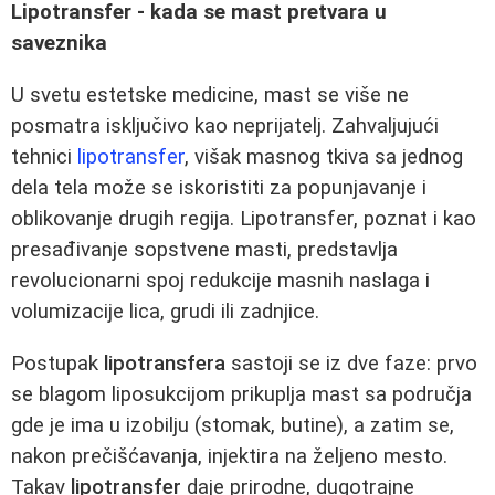
Lipotransfer - kada se mast pretvara u
saveznika
U svetu estetske medicine, mast se više ne
posmatra isključivo kao neprijatelj. Zahvaljujući
tehnici
lipotransfer
, višak masnog tkiva sa jednog
dela tela može se iskoristiti za popunjavanje i
oblikovanje drugih regija. Lipotransfer, poznat i kao
presađivanje sopstvene masti, predstavlja
revolucionarni spoj redukcije masnih naslaga i
volumizacije lica, grudi ili zadnjice.
Postupak
lipotransfera
sastoji se iz dve faze: prvo
se blagom liposukcijom prikuplja mast sa područja
gde je ima u izobilju (stomak, butine), a zatim se,
nakon prečišćavanja, injektira na željeno mesto.
Takav
lipotransfer
daje prirodne, dugotrajne