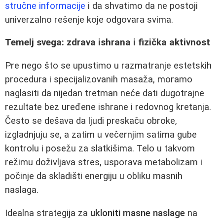
stručne informacije
i da shvatimo da ne postoji
univerzalno rešenje koje odgovara svima.
Temelj svega: zdrava ishrana i fizička aktivnost
Pre nego što se upustimo u razmatranje estetskih
procedura i specijalizovanih masaža, moramo
naglasiti da nijedan tretman neće dati dugotrajne
rezultate bez uređene ishrane i redovnog kretanja.
Često se dešava da ljudi preskaču obroke,
izgladnjuju se, a zatim u večernjim satima gube
kontrolu i posežu za slatkišima. Telo u takvom
režimu doživljava stres, usporava metabolizam i
počinje da skladišti energiju u obliku masnih
naslaga.
Idealna strategija za
ukloniti masne naslage
na