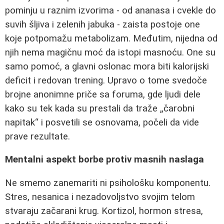
pominju u raznim izvorima - od ananasa i cvekle do
suvih šljiva i zelenih jabuka - zaista postoje one
koje potpomažu metabolizam. Međutim, nijedna od
njih nema magičnu moć da istopi masnoću. One su
samo pomoć, a glavni oslonac mora biti kalorijski
deficit i redovan trening. Upravo o tome svedoče
brojne anonimne priče sa foruma, gde ljudi dele
kako su tek kada su prestali da traže „čarobni
napitak“ i posvetili se osnovama, počeli da vide
prave rezultate.
Mentalni aspekt borbe protiv masnih naslaga
Ne smemo zanemariti ni psihološku komponentu.
Stres, nesanica i nezadovoljstvo svojim telom
stvaraju začarani krug. Kortizol, hormon stresa,