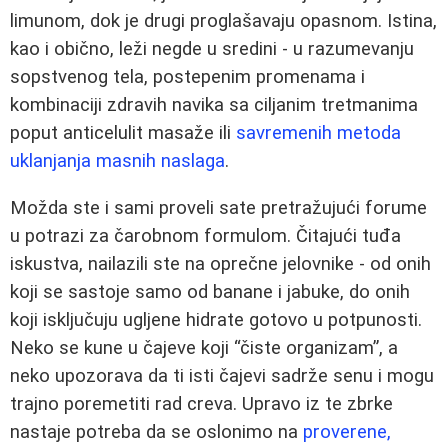
limunom, dok je drugi proglašavaju opasnom. Istina,
kao i obično, leži negde u sredini - u razumevanju
sopstvenog tela, postepenim promenama i
kombinaciji zdravih navika sa ciljanim tretmanima
poput anticelulit masaže ili
savremenih metoda
uklanjanja masnih naslaga
.
Možda ste i sami proveli sate pretražujući forume
u potrazi za čarobnom formulom. Čitajući tuđa
iskustva, nailazili ste na oprečne jelovnike - od onih
koji se sastoje samo od banane i jabuke, do onih
koji isključuju ugljene hidrate gotovo u potpunosti.
Neko se kune u čajeve koji “čiste organizam”, a
neko upozorava da ti isti čajevi sadrže senu i mogu
trajno poremetiti rad creva. Upravo iz te zbrke
nastaje potreba da se oslonimo na
proverene,