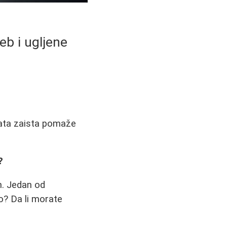
leb i ugljene
drata zaista pomaže
?
h. Jedan od
no? Da li morate