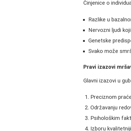
Činjenice o individu
Razlike u bazaln
Nervozni ljudi koj
Genetske predispo
Svako može smrša
Pravi izazovi mrša
Glavni izazovi u gu
Preciznom praćen
Održavanju redov
Psihološkim fakt
Izboru kvalitetnij