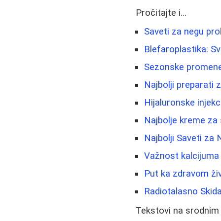
Pročitajte i...
Saveti za negu pro
Blefaroplastika: S
Sezonske promene k
Najbolji preparati 
Hijaluronske injekc
Najbolje kreme za 
Najbolji Saveti za
Važnost kalcijuma u
Put ka zdravom ž
Radiotalasno Skida
Tekstovi na srodnim