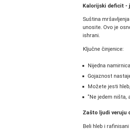
Kalorijski deficit 
Suština mršavljenja
unosite. Ovo je osno
ishrani.
Ključne činjenice:
Nijedna namirnic
Gojaznost nastaje
Možete jesti hleb,
"Ne jedem ništa, 
Zašto ljudi veruju
Beli hleb i rafinisa