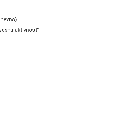
dnevno)
svesnu aktivnost"