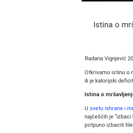
Istina o mrš
Radana Vignjević
2
Otkrivamo istinu o m
ili je kalorijski def
Istina o mršavljenj
U
svetu ishrane i m
najčešćih je "izbaci
potpuno izbaciti hle