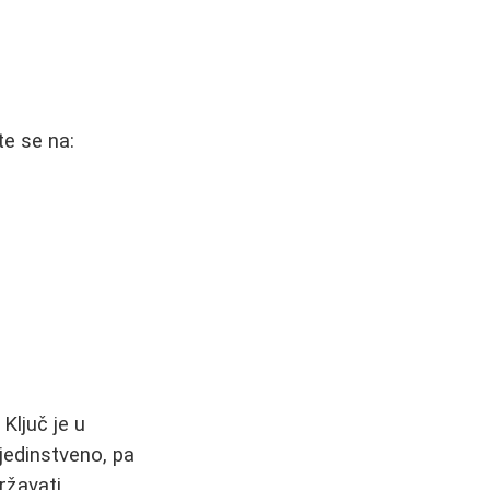
te se na:
Ključ je u
 jedinstveno, pa
ržavati.