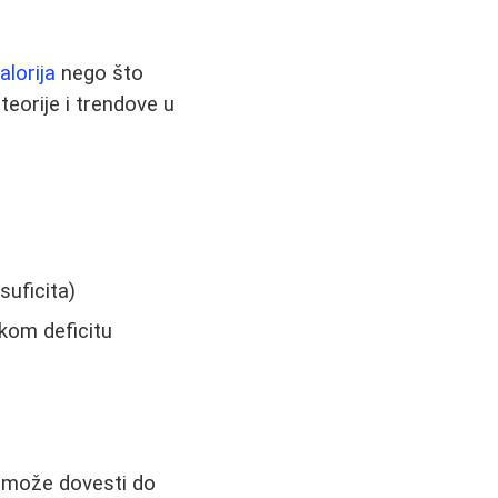
alorija
nego što
teorije i trendove u
suficita)
skom deficitu
to može dovesti do