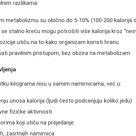
alnim razlikama:
om metabolizmu su obično do 5-10% (100-200 kalorija 
i se stalno kreću mogu potrošiti više kalorija kroz "ne
zicije utiču na to kako organizam koristi hranu
ti pravilnim pristupom, bez obzira na metabolizam
vljenja
bitku kilograma nisu u samim namirnicama, već u:
ju unosa kalorija (ljudi često podcenjuju koliko jedu)
ne fizičke aktivnosti
orima koji utiču na prejedanje
ih, zasitnijih namirnica