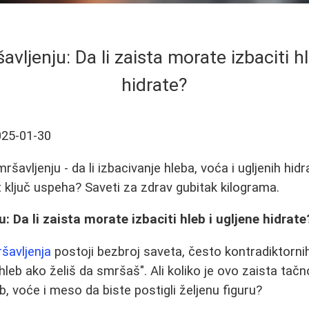
avljenju: Da li zaista morate izbaciti h
hidrate?
025-01-30
ršavljenju - da li izbacivanje hleba, voća i ugljenih hi
icit ključ uspeha? Saveti za zdrav gubitak kilograma.
u: Da li zaista morate izbaciti hleb i ugljene hidrate
ršavljenja
postoji bezbroj saveta, često kontradiktorni
 hleb ako želiš da smršaš". Ali koliko je ovo zaista tač
b, voće i meso da biste postigli željenu figuru?