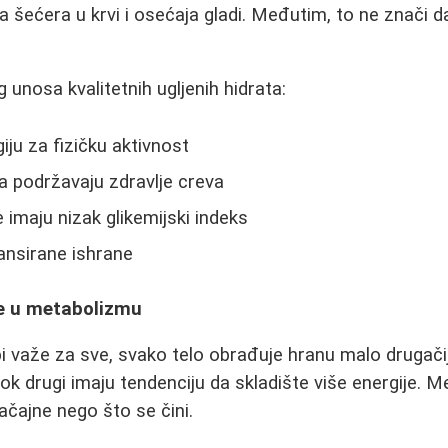
oa šećera u krvi i osećaja gladi. Međutim, to ne znači 
unosa kvalitetnih ugljenih hidrata:
ju za fizičku aktivnost
a podržavaju zdravlje creva
e imaju nizak glikemijski indeks
ansirane ishrane
ke u metabolizmu
i važe za sve, svako telo obrađuje hranu malo drugačije
ok drugi imaju tendenciju da skladište više energije. M
čajne nego što se čini.