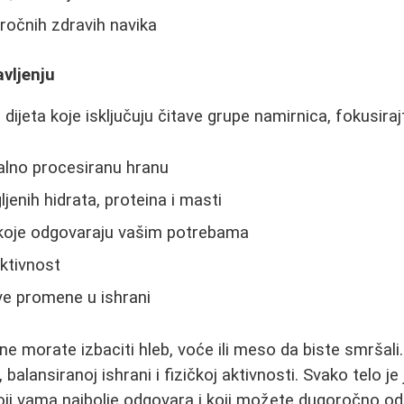
ročnih zdravih navika
vljenju
ijeta koje isključuju čitave grupe namirnica, fokusiraj
alno procesiranu hranu
jenih hidrata, proteina i masti
koje odgovaraju vašim potrebama
ktivnost
e promene u ishrani
 ne morate izbaciti hleb, voće ili meso da biste smršali. 
 balansiranoj ishrani i fizičkoj aktivnosti. Svako telo je
oji vama najbolje odgovara i koji možete dugoročno od