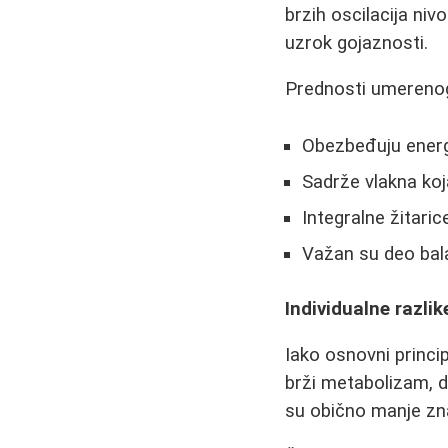
brzih oscilacija niv
uzrok gojaznosti.
Prednosti umerenog 
Obezbeđuju energi
Sadrže vlakna koj
Integralne žitaric
Važan su deo bal
Individualne razli
Iako osnovni princip
brži metabolizam, d
su obično manje zna