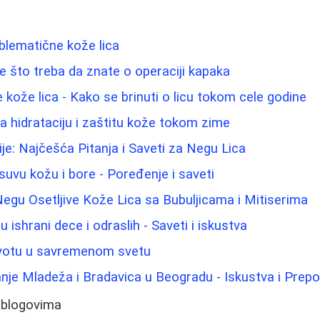
blematične kože lica
ve što treba da znate o operaciji kapaka
ože lica - Kako se brinuti o licu tokom cele godine
za hidrataciju i zaštitu kože tokom zime
ije: Najčešća Pitanja i Saveti za Negu Lica
suvu kožu i bore - Poređenje i saveti
 Negu Osetljive Kože Lica sa Bubuljicama i Mitiserima
 ishrani dece i odraslih - Saveti i iskustva
ivotu u savremenom svetu
nje Mladeža i Bradavica u Beogradu - Iskustva i Prep
 blogovima