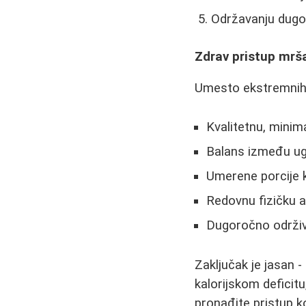
Održavanju dugo
Zdrav pristup mrša
Umesto ekstremnih d
Kvalitetnu, minim
Balans između ugl
Umerene porcije 
Redovnu fizičku a
Dugoročno održiv
Zaključak je jasan -
kalorijskom deficitu,
pronađite pristup k