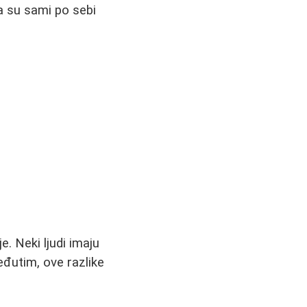
da su sami po sebi
. Neki ljudi imaju
eđutim, ove razlike