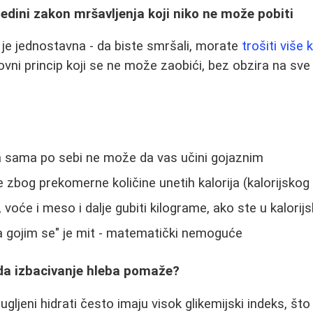
- jedini zakon mršavljenja koji niko ne može pobiti
 je jednostavna - da biste smršali, morate
trošiti više k
vni princip koji se ne može zaobići, bez obzira na sve 
a sama po sebi ne može da vas učini gojaznim
 zbog prekomerne količine unetih kalorija (kalorijskog 
 voće i meso i dalje gubiti kilograme, ako ste u kalorij
a gojim se" je mit - matematički nemoguće
 da izbacivanje hleba pomaže?
ni ugljeni hidrati često imaju visok glikemijski indeks, š