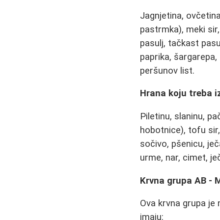
Jagnjetina, ovčetina,
pastrmka), meki sir, f
pasulj, tačkast pasul
paprika, šargarepa, 
peršunov list.
Hrana koju treba i
Piletinu, slaninu, p
hobotnice), tofu sir,
sočivo, pšenicu, je
urme, nar, cimet, je
Krvna grupa AB - M
Ova krvna grupa je 
imaju: