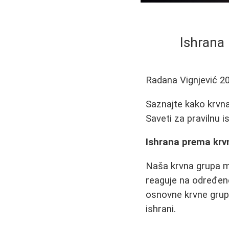
Ishrana 
Radana Vignjević
2
Saznajte kako krvna 
Saveti za pravilnu 
Ishrana prema krvn
Naša krvna grupa mo
reaguje na određene
osnovne krvne grupe 
ishrani.