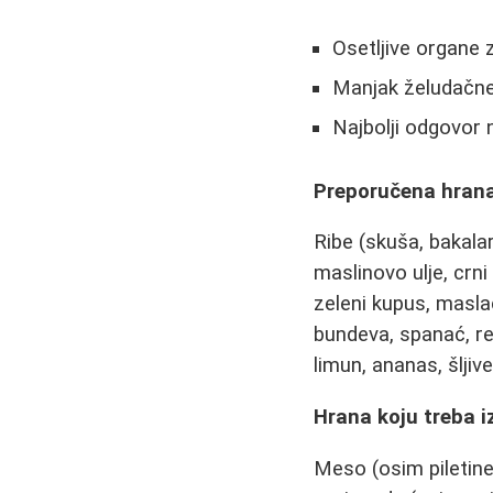
Osetljive organe 
Manjak želudačne
Najbolji odgovor 
Preporučena hrana
Ribe (skuša, bakalar
maslinovo ulje, crni 
zeleni kupus, maslača
bundeva, spanać, rep
limun, ananas, šljiv
Hrana koju treba i
Meso (osim piletine 