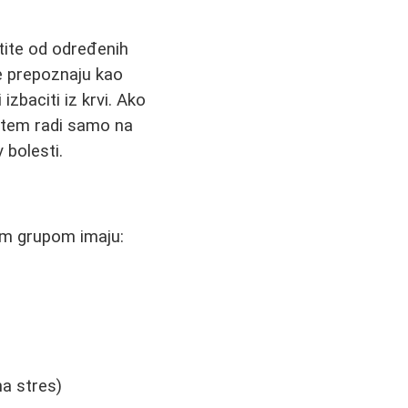
štite od određenih
 je prepoznaju kao
 izbaciti iz krvi. Ako
stem radi samo na
 bolesti.
om grupom imaju:
na stres)