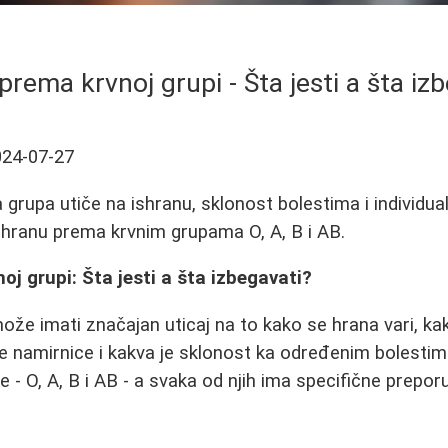
prema krvnoj grupi - Šta jesti a šta iz
024-07-27
grupa utiče na ishranu, sklonost bolestima i individual
ishranu prema krvnim grupama O, A, B i AB.
oj grupi: Šta jesti a šta izbegavati?
že imati značajan uticaj na to kako se hrana vari, k
 namirnice i kakva je sklonost ka određenim bolestima
- O, A, B i AB - a svaka od njih ima specifične preporuk