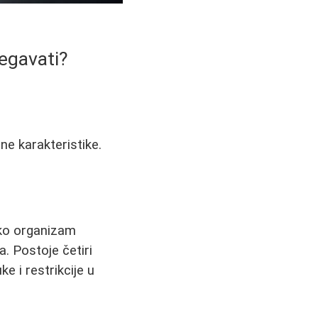
begavati?
ne karakteristike.
ako organizam
. Postoje četiri
e i restrikcije u