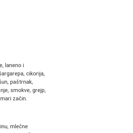
e, laneno i
 šargarepa, cikorija,
ršun, paštrnak,
šnje, smokve, grejp,
amari začin.
tinu, mlečne