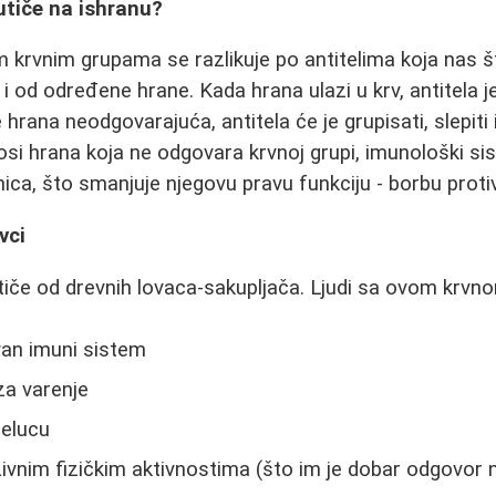
utiče na ishranu?
tim krvnim grupama se razlikuje po antitelima koja nas 
ali i od određene hrane. Kada hrana ulazi u krv, antitela
e hrana neodgovarajuća, antitela će je grupisati, slepiti i
si hrana koja ne odgovara krvnoj grupi, imunološki si
rnica, što smanjuje njegovu pravu funkciju - borbu protiv
vci
tiče od drevnih lovaca-sakupljača. Ljudi sa ovom krvn
an imuni sistem
za varenje
želucu
ivnim fizičkim aktivnostima (što im je dobar odgovor 