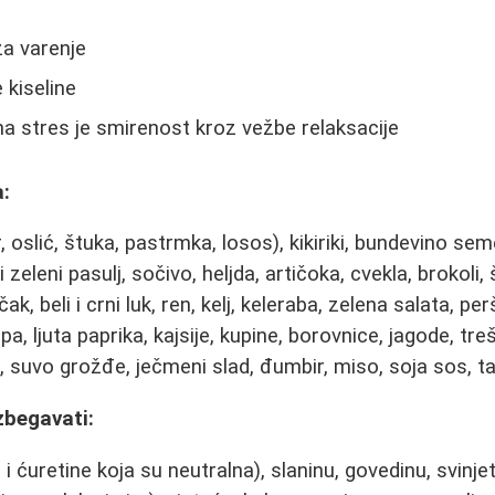
za varenje
 kiseline
na stres je smirenost kroz vežbe relaksacije
:
, oslić, štuka, pastrmka, losos), kikiriki, bundevino sem
i zeleni pasulj, sočivo, heljda, artičoka, cvekla, brokoli,
k, beli i crni luk, ren, kelj, keleraba, zelena salata, pe
a, ljuta paprika, kajsije, kupine, borovnice, jagode, tre
e, suvo grožđe, ječmeni slad, đumbir, miso, soja sos, t
zbegavati:
i ćuretine koja su neutralna), slaninu, govedinu, svinje