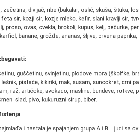
 zečetina, divljač, ribe (bakalar, oslić, skuša, štuka, lo
eta sir, kozji sir, kozje mleko, kefir, slani kravlji sir, tvrd
j, proso, ovas, cvekla, brokoli, kupus, kelj, pečurke, per
karfiol, banane, grožđe, ananas, šljive, crvena paprika, 
zbegavati:
ačetinu, guščetinu, svinjetinu, plodove mora (školfke, br
 lešnik, pistaće, kikiriki, mak, susam, suncokret, crni pa
čam, raž, artičoke, avokado, masline, bundeve, rotkve, 
čmeni slad, pivo, kukuruzni sirup, biber.
isterija
najmlađa i nastala je spajanjem grupa A i B. Ljudi sa