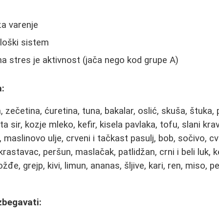
za varenje
loški sistem
na stres je aktivnost (jača nego kod grupe A)
:
, zečetina, ćuretina, tuna, bakalar, oslić, skuša, štuka,
eta sir, kozje mleko, kefir, kisela pavlaka, tofu, slani kravl
h, maslinovo ulje, crveni i tačkast pasulj, bob, sočivo, cve
krastavac, peršun, maslačak, patlidžan, crni i beli luk, k
đe, grejp, kivi, limun, ananas, šljive, kari, ren, miso, p
zbegavati: