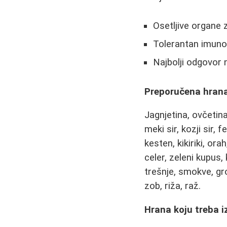
Osetljive organe 
Tolerantan imuno
Najbolji odgovor 
Preporučena hrana
Jagnjetina, ovčetina
meki sir, kozji sir, f
kesten, kikiriki, ora
celer, zeleni kupus, 
trešnje, smokve, grož
zob, riža, raž.
Hrana koju treba i