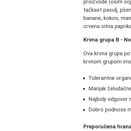
proizvode (osim soji
tačkast pasulj, pšen
banane, kokos, mang
crvena sitna paprik
Krvna grupa B - N
Ova krvna grupa pot
krvnom grupom ima
Tolerantne organ
Manjak želudačne
Najbolji odgovor 
Dobro podnose ml
Preporučena hrana