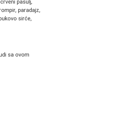
crveni pasulj,
krompir, paradajz,
abukovo sirće,
Ljudi sa ovom