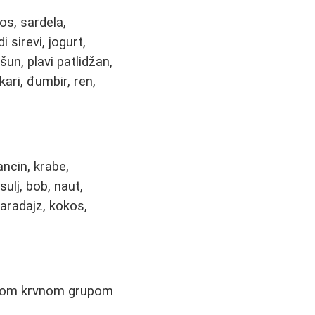
sos, sardela,
i sirevi, jogurt,
šun, plavi patlidžan,
kari, đumbir, ren,
ancin, krabe,
sulj, bob, naut,
paradajz, kokos,
 ovom krvnom grupom