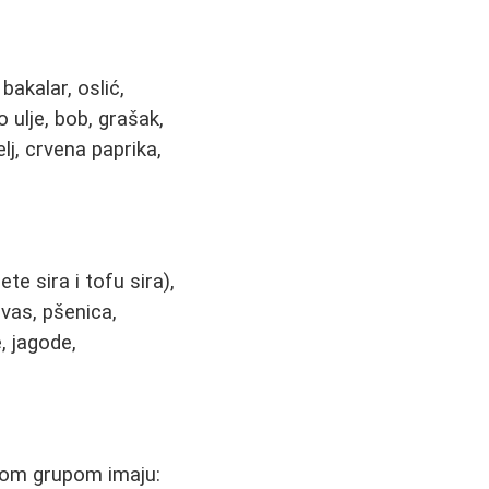
 bakalar, oslić,
 ulje, bob, grašak,
elj, crvena paprika,
te sira i tofu sira),
ovas, pšenica,
, jagode,
vnom grupom imaju: