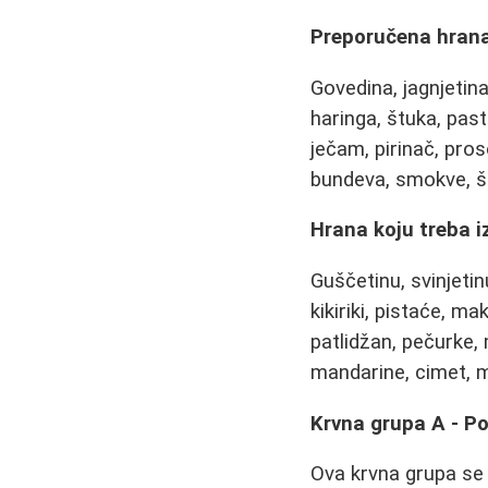
Preporučena hrana
Govedina, jagnjetina,
haringa, štuka, pas
ječam, pirinač, proso
bundeva, smokve, šlj
Hrana koju treba i
Guščetinu, svinjetin
kikiriki, pistaće, ma
patlidžan, pečurke, 
mandarine, cimet, mu
Krvna grupa A - Po
Ova krvna grupa se 