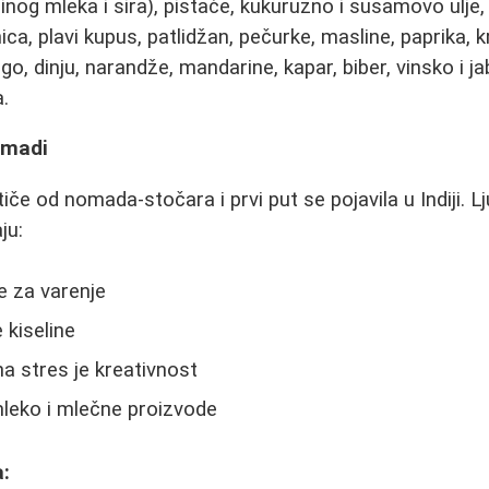
nog mleka i sira), pistaće, kukuruzno i susamovo ulje, 
ica, plavi kupus, patlidžan, pečurke, masline, paprika, 
o, dinju, narandže, mandarine, kapar, biber, vinsko i j
a.
omadi
iče od nomada-stočara i prvi put se pojavila u Indiji. 
ju:
e za varenje
 kiseline
na stres je kreativnost
eko i mlečne proizvode
: