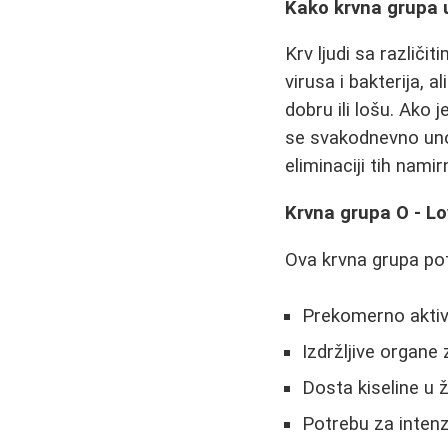
Kako krvna grupa 
Krv ljudi sa različi
virusa i bakterija, 
dobru ili lošu. Ako j
se svakodnevno uno
eliminaciji tih nami
Krvna grupa O - Lo
Ova krvna grupa po
Prekomerno aktiv
Izdržljive organe 
Dosta kiseline u 
Potrebu za intenz