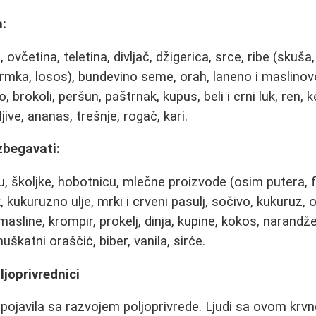
:
 ovčetina, teletina, divljač, džigerica, srce, ribe (skuša,
trmka, losos), bundevino seme, orah, laneno i maslinovo
, brokoli, peršun, paštrnak, kupus, beli i crni luk, ren, k
ive, ananas, trešnje, rogač, kari.
zbegavati:
u, školjke, hobotnicu, mlečne proizvode (osim putera, fe
k, kukuruzno ulje, mrki i crveni pasulj, sočivo, kukuruz, 
masline, krompir, prokelj, dinja, kupine, kokos, narandže
škatni oraščić, biber, vanila, sirće.
ljoprivrednici
pojavila sa razvojem poljoprivrede. Ljudi sa ovom kr