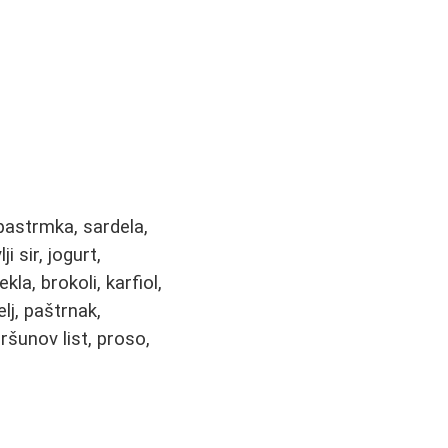
 pastrmka, sardela,
ji sir, jogurt,
kla, brokoli, karfiol,
elj, paštrnak,
eršunov list, proso,