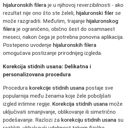
hijaluronskih filera
je u njihovoj reverzibilnosti - ako
rezultat nije ono što ste želeli,
hijaluronski filer
se
može razgraditi. Međutim, trajanje
hijaluronskog
filera
je ograničeno, obično šest do osamnaest
meseci, nakon čega je potrebna ponovna aplikacija.
Postepeno uvodenje
hijaluronskih filera
omogućava postizanje prirodnijeg izgleda.
Korekcija stidnih usana: Delikatna i
personalizovana procedura
Procedura
korekcije stidnih usana
postaje sve
popularnija među ženama koje žele poboljšati
izgled intimne regije.
Korekcija stidnih usana
može
uključivati smanjivanje, oblikovanje ili simetrično
podešavanje. Razlozi za
korekciju stidnih usana
su
različiti, uključujući udobnost tokom fizičke