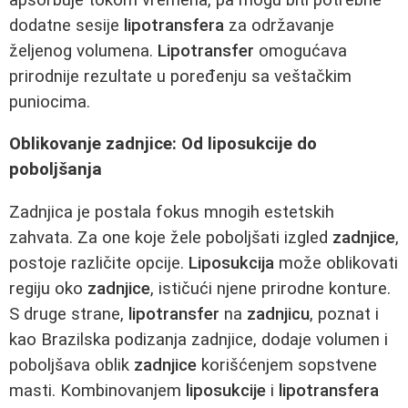
dodatne sesije
lipotransfera
za održavanje
željenog volumena.
Lipotransfer
omogućava
prirodnije rezultate u poređenju sa veštačkim
puniocima.
Oblikovanje zadnjice: Od liposukcije do
poboljšanja
Zadnjica je postala fokus mnogih estetskih
zahvata. Za one koje žele poboljšati izgled
zadnjice
,
postoje različite opcije.
Liposukcija
može oblikovati
regiju oko
zadnjice
, ističući njene prirodne konture.
S druge strane,
lipotransfer
na
zadnjicu
, poznat i
kao Brazilska podizanja zadnjice, dodaje volumen i
poboljšava oblik
zadnjice
korišćenjem sopstvene
masti. Kombinovanjem
liposukcije
i
lipotransfera