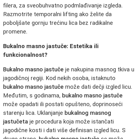
filera, za sveobuhvatno podmlađivanje izgleda.
Razmotrite temporalni lifting ako želite da
poboljšate gornju trećinu lica bez radikalne
promene.
Bukalno masno jastuče: Estetika ili
funkcionalnost?
Bukalno masno jastuče
je nakupina masnog tkiva u
jagodičnoj regiji. Kod nekih osoba, istaknuto
bukalno masno jastuče
može dati dečji izgled licu.
Međutim, s godinama,
bukalno masno jastuče
može opadati ili postati opušteno, doprinoseći
starenju lica. Uklanjanje
bukalnog masnog
jastučeta
je procedura koja može istančati
jagodične kosti i dati više definisan izgled licu. S
druge strane,
bukalno masno jastuče
se može