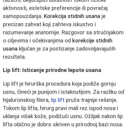
aktivnosti, estetske preferencije ili povraćaj
samopouzdanja.
Korekcija stidnih usana
je
precizan zahvat koji zahteva iskustvo i
razumevanje anatomije. Razgovor sa stručnjakom
o ciljevima i očekivanjima od
korekcije stidnih
usana
ključan je za postizanje zadovoljavajućih
rezultata.
Lip lift: Isticanje prirodne lepote usana
Lip lift je hirurška procedura koja podiže gornju
usnu, čineći je punijom i istaknutijom. Za razliku od
hijaluronskog filera,
lip lift
pruža trajnije rešenje.
Tokom lip lifta, hirurg pravi mali rez ispod nosa i
uklanja višak kože, podižući usnu. Ožiljak nakon lip
lifta obično je dobro skriven u prirodnoj bazi nosa.