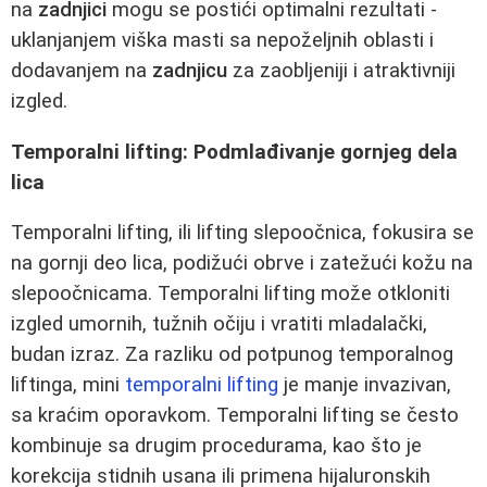
na
zadnjici
mogu se postići optimalni rezultati -
uklanjanjem viška masti sa nepoželjnih oblasti i
dodavanjem na
zadnjicu
za zaobljeniji i atraktivniji
izgled.
Temporalni lifting: Podmlađivanje gornjeg dela
lica
Temporalni lifting, ili lifting slepoočnica, fokusira se
na gornji deo lica, podižući obrve i zatežući kožu na
slepoočnicama. Temporalni lifting može otkloniti
izgled umornih, tužnih očiju i vratiti mladalački,
budan izraz. Za razliku od potpunog temporalnog
liftinga, mini
temporalni lifting
je manje invazivan,
sa kraćim oporavkom. Temporalni lifting se često
kombinuje sa drugim procedurama, kao što je
korekcija stidnih usana ili primena hijaluronskih