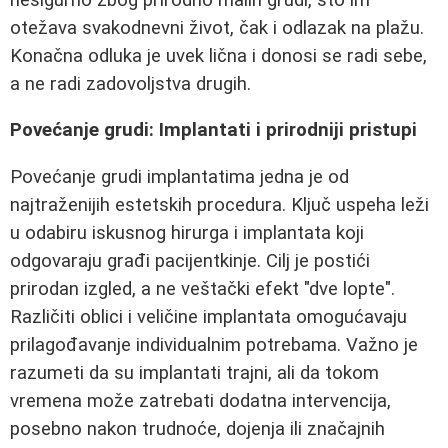
otežava svakodnevni život, čak i odlazak na plažu.
Konačna odluka je uvek lična i donosi se radi sebe,
a ne radi zadovoljstva drugih.
Povećanje grudi: Implantati i prirodniji pristupi
Povećanje grudi implantatima jedna je od
najtraženijih estetskih procedura. Ključ uspeha leži
u odabiru iskusnog hirurga i implantata koji
odgovaraju građi pacijentkinje. Cilj je postići
prirodan izgled, a ne veštački efekt "dve lopte".
Različiti oblici i veličine implantata omogućavaju
prilagođavanje individualnim potrebama. Važno je
razumeti da su implantati trajni, ali da tokom
vremena može zatrebati dodatna intervencija,
posebno nakon trudnoće, dojenja ili značajnih