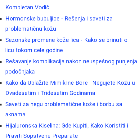
Kompletan Vodič
Hormonske bubuljice - Rešenja i saveti za
problematičnu kožu
Sezonske promene kože lica - Kako se brinuti o
licu tokom cele godine
Rešavanje komplikacija nakon neuspešnog punjenja
podočnjaka
Kako da Ublažite Mimikrne Bore i Negujete Kožu u
Dvadesetim i Tridesetim Godinama
Saveti za negu problematične kože i borbu sa
aknama
Hijaluronska Kiselina: Gde Kupiti, Kako Koristiti i
Praviti Sopstvene Preparate