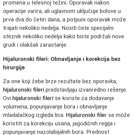
promena u telesnoj težini. Oporavak nakon
operacije varira, ali uglavnom uključuje bolove u
prva dva do četiri dana, a potpuni oporavak može
trajati nekoliko nedeļja. Nositi ćete specijalni
steznik nekoliko nedelja kako biste podržali nove
grudi i olakšali zarastanje.
Hijaluronski fileri: Obnavljanje i korekcija bez
hirurgije
Za one koji žebe brze rezultate bez oporavka,
hijaluronski fileri
predstavljaju izvanredno rešenje.
Ovi
hijaluronski fileri
se koriste za dodavanje
volumena, popunjavanje bora i obnavljanje
mladalačkog izgleda lica.
Hijaluronski filer
se može
koristiti za korekciju usana, jagodičnih regija i
popunjavanje nazolabijalnih bora. Prednost