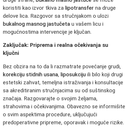
koristiti kao izvor tkiva za
lipotransfer
na druge
delove lica. Razgovor sa stručnjakom o ulozi
bukalnog masnog jastučeta
u vašem licu i
mogućnostima intervencije je ključan.
Zaključak: Priprema i realna očekivanja su
ključni
Bez obzira na to da li razmatrate povećanje grudi,
korekciju stidnih usana
,
liposukciju
ili bilo koji drugi
estetski zahvat, temeljna istraživanja i konsultacije
sa akreditiranim stručnjacima su od suštinskog
značaja. Razgovarajte o svojim željama,
strahovima i očekivanjima. Obavezno se informišite
o svim aspektima procedure, uključujući
predoperativne pripreme, oporavak i moguće rizike.