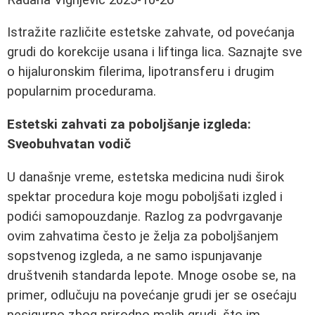
Istražite različite estetske zahvate, od povećanja
grudi do korekcije usana i liftinga lica. Saznajte sve
o hijaluronskim filerima, lipotransferu i drugim
popularnim procedurama.
Estetski zahvati za poboljšanje izgleda:
Sveobuhvatan vodič
U današnje vreme, estetska medicina nudi širok
spektar procedura koje mogu poboljšati izgled i
podići samopouzdanje. Razlog za podvrgavanje
ovim zahvatima često je želja za poboljšanjem
sopstvenog izgleda, a ne samo ispunjavanje
društvenih standarda lepote. Mnoge osobe se, na
primer, odlučuju na povećanje grudi jer se osećaju
nesigurno zbog prirodno malih grudi, što im