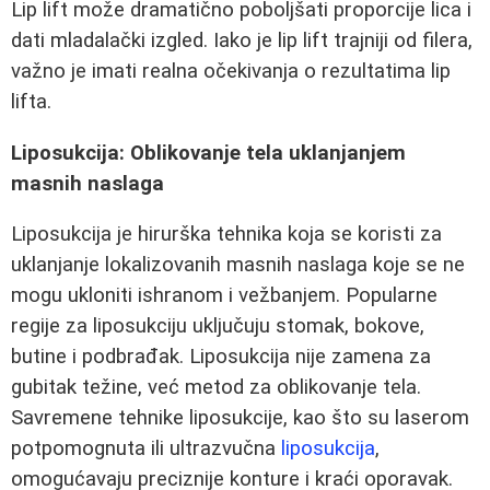
Lip lift može dramatično poboljšati proporcije lica i
dati mladalački izgled. Iako je lip lift trajniji od filera,
važno je imati realna očekivanja o rezultatima lip
lifta.
Liposukcija: Oblikovanje tela uklanjanjem
masnih naslaga
Liposukcija je hirurška tehnika koja se koristi za
uklanjanje lokalizovanih masnih naslaga koje se ne
mogu ukloniti ishranom i vežbanjem. Popularne
regije za liposukciju uključuju stomak, bokove,
butine i podbrađak. Liposukcija nije zamena za
gubitak težine, već metod za oblikovanje tela.
Savremene tehnike liposukcije, kao što su laserom
potpomognuta ili ultrazvučna
liposukcija
,
omogućavaju preciznije konture i kraći oporavak.