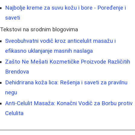
Najbolje kreme za suvu kožu i bore - Poređenje i
saveti
Tekstovi na srodnim blogovima
Sveobuhvatni vodič kroz anticelulit masažu i
efikasno uklanjanje masnih naslaga
Zašto Ne Mešati Kozmetičke Proizvode Različitih
Brendova
Dehidrirana koža lica: Rešenja i saveti za pravilnu
negu
Anti-Celulit Masaža: Konačni Vodič za Borbu protiv
Celulita