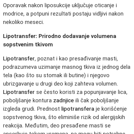
Oporavak nakon liposukcije uključuje oticanje i
modrice, a potpuni rezultati postaju vidljivi nakon
nekoliko meseci.
Lipotransfer: Prirodno dodavanje volumena
sopstvenim tkivom
Lipotransfer
, poznat i kao presađivanje masti,
podrazumeva uzimanje masnog tkiva iz jednog dela
tela (kao što su stomak ili butine) i njegovo
ubrizgavanje u drugi deo koji zahteva volumen.
Lipotransfer
se često koristi za popunjavanje lica,
poboljšanje kontura
zadnjice
ili čak poboljšanje
izgleda grudi. Prednost
lipotransfera
je korišćenje
sopstvenog tkiva, što eliminiše rizik od alergijskih
reakcija. Međutim, deo presađene masti se
apsorbuje tokom vremena, pa mogu biti potrebne